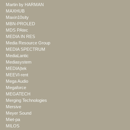
Martin by HARMAN
MAXHUB
Maxin10sity
MBN-PROLED
MDS PAtec
MEDIA IN RES
Media Resource Group
MEDIA SPECTRUM
MediaLantic
Mediasystem
MEDIA|tek
MEEVI-rent
Mega Audio
Megaforce
MEGATECH
Merging Technologies
Mersive
Meyer Sound
Miet-pa
MILOS