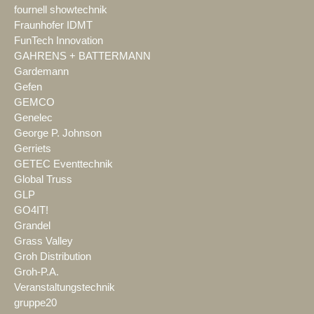
fournell showtechnik
Fraunhofer IDMT
FunTech Innovation
GAHRENS + BATTERMANN
Gardemann
Gefen
GEMCO
Genelec
George P. Johnson
Gerriets
GETEC Eventtechnik
Global Truss
GLP
GO4IT!
Grandel
Grass Valley
Groh Distribution
Groh-P.A.
Veranstaltungstechnik
gruppe20