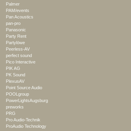
Palmer
PAM/events
Pan Acoustics
pan-pro
Panasonic
Party Rent
Partylöwe
Peerless-AV
perfect sound
Pico Interactive
PIK AG
PK Sound
PlexusAV
Point Source Audio
POOLgroup
PowerLightsAugsburg
preworks
PRG
Pro Audio-Technik
ProAudio Technology