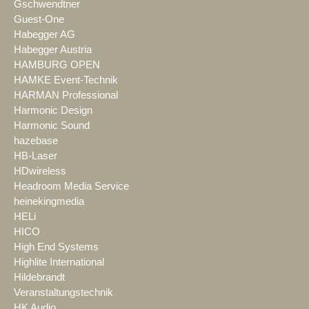
Gschwendtner
Guest-One
Habegger AG
Habegger Austria
HAMBURG OPEN
HAMKE Event-Technik
HARMAN Professional
Harmonic Design
Harmonic Sound
hazebase
HB-Laser
HDwireless
Headroom Media Service
heinekingmedia
HELi
HICO
High End Systems
Highlite International
Hildebrandt
Veranstaltungstechnik
HK Audio