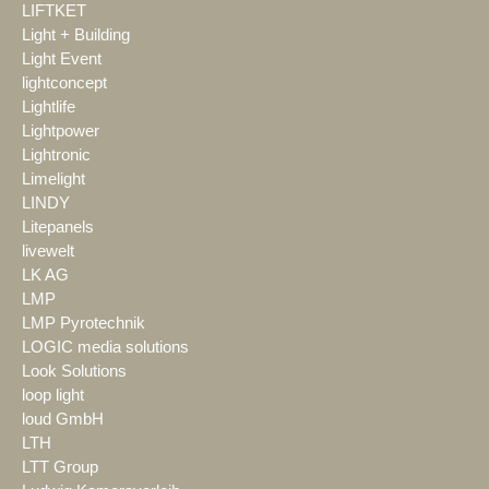
LIFTKET
Light + Building
Light Event
lightconcept
Lightlife
Lightpower
Lightronic
Limelight
LINDY
Litepanels
livewelt
LK AG
LMP
LMP Pyrotechnik
LOGIC media solutions
Look Solutions
loop light
loud GmbH
LTH
LTT Group