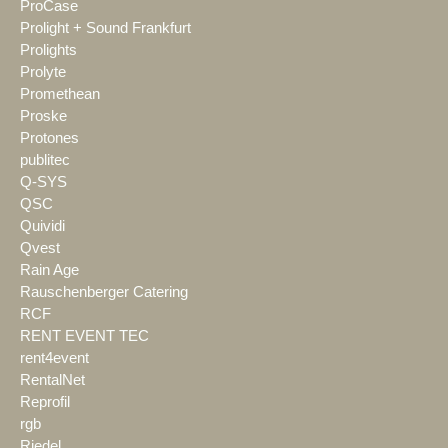
ProCase
Prolight + Sound Frankfurt
Prolights
Prolyte
Promethean
Proske
Protones
publitec
Q-SYS
QSC
Quividi
Qvest
Rain Age
Rauschenberger Catering
RCF
RENT EVENT TEC
rent4event
RentalNet
Reprofil
rgb
Riedel