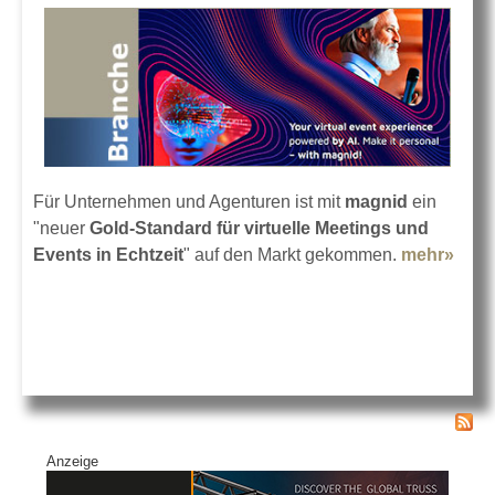
Für Unternehmen und Agenturen ist mit
magnid
ein
"neuer
Gold-Standard für virtuelle Meetings und
Events in Echtzeit
" auf den Markt gekommen.
mehr»
abou
mag
Virtu
Ven
Plat
Anzeige