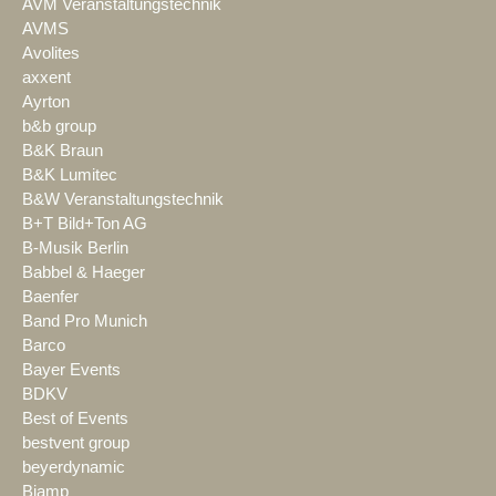
AVM Veranstaltungstechnik
AVMS
Avolites
axxent
Ayrton
b&b group
B&K Braun
B&K Lumitec
B&W Veranstaltungstechnik
B+T Bild+Ton AG
B-Musik Berlin
Babbel & Haeger
Baenfer
Band Pro Munich
Barco
Bayer Events
BDKV
Best of Events
bestvent group
beyerdynamic
Biamp