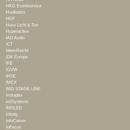
HKG Eventservice
Hoellstern
HOF
Huss Licht & Ton
Hyperactive
IAD Audio
ICT
IdeenReich!
IDK Europe
IFB
IGVW
IHSE
IMEX
IMG STAGE LINE
Imtradex
in2Systems
INFiLED
Infinity
InfoComm
InFocus