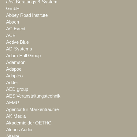
a/c/t Beratungs & System
GmbH
Abbey Road Institute
Absen
AC Event
ACB
Active Blue
AD-Systems
Adam Hall Group
Adamson
Adapoe
Adapteo
Adder
AED group
AES Veranstaltungstechnik
AFMG
Agentur für Markenträume
AK Media
Akademie der OETHG
Alcons Audio
Alfalite