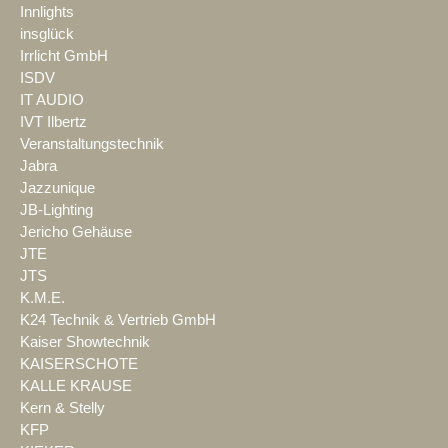
Innlights
insglück
Irrlicht GmbH
ISDV
IT AUDIO
IVT Ilbertz
Veranstaltungstechnik
Jabra
Jazzunique
JB-Lighting
Jericho Gehäuse
JTE
JTS
K.M.E.
K24 Technik & Vertrieb GmbH
Kaiser Showtechnik
KAISERSCHOTE
KALLE KRAUSE
Kern & Stelly
KFP