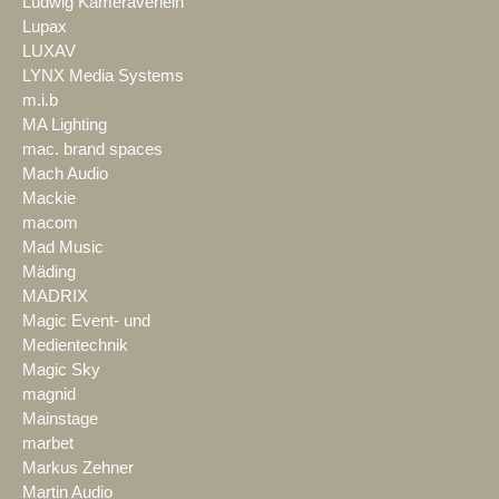
Ludwig Kameraverleih
Lupax
LUXAV
LYNX Media Systems
m.i.b
MA Lighting
mac. brand spaces
Mach Audio
Mackie
macom
Mad Music
Mäding
MADRIX
Magic Event- und
Medientechnik
Magic Sky
magnid
Mainstage
marbet
Markus Zehner
Martin Audio