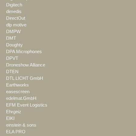
Digitech
dimedis
DirectOut
dlp motive
DMPW
DMT
Doughty
DPA Microphones
DPVT
Droneshow Alliance
DTEN
DTL LICHT GmbH
Earthworks
easescreen
edelmat.GmbH
EFM Event Logistics
Ehrgeiz
EIKI
einstein & sons
ELA PRO