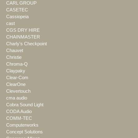
CARL GROUP
CASETEC
Cassiopeia
cast
CGS DRY HIRE
CHAINMASTER
Charly's Checkpoint
Chauvet
Christie
Chroma-Q
Claypaky
Clear-Com
ClearOne
Clevertouch
cma audio
Cobra Sound Light
CODA Audio
COMM-TEC
Computerworks
Concept Solutions