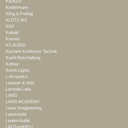
KIEKER
Kindermann
Kling & Freitag
KLOTZ AIS
KNX
Kobold
Kramer
KS AUDIO
Kuchem Konferenz Technik
Kuehl Beschallung
Kultour
Kwick Lights
L-Acoustics
Laauser & Vohl
Lambda Labs
LANG
LANG ACADEMY
Laser Imagineering
Laserworld
Lauten Audio
LAUTundHELL