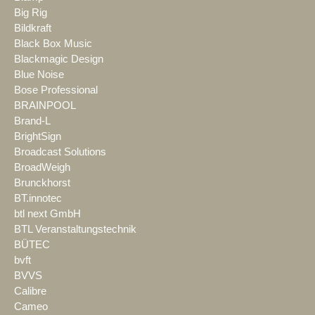
Big Rig
Bildkraft
Black Box Music
Blackmagic Design
Blue Noise
Bose Professional
BRAINPOOL
Brand-L
BrightSign
Broadcast Solutions
BroadWeigh
Brunckhorst
BT.innotec
btl next GmbH
BTL Veranstaltungstechnik
BÜTEC
bvft
BVVS
Calibre
Cameo