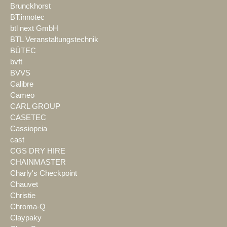
Brunckhorst
BT.innotec
btl next GmbH
BTL Veranstaltungstechnik
BÜTEC
bvft
BVVS
Calibre
Cameo
CARL GROUP
CASETEC
Cassiopeia
cast
CGS DRY HIRE
CHAINMASTER
Charly's Checkpoint
Chauvet
Christie
Chroma-Q
Claypaky