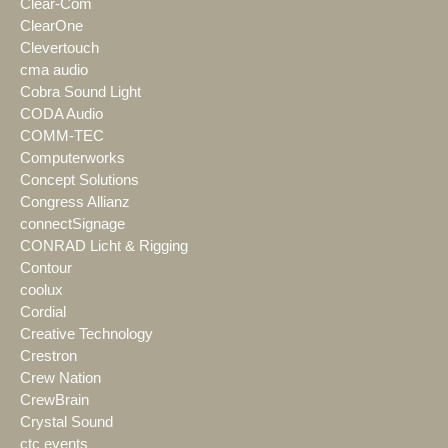
Clear-Com
ClearOne
Clevertouch
cma audio
Cobra Sound Light
CODA Audio
COMM-TEC
Computerworks
Concept Solutions
Congress Allianz
connectSignage
CONRAD Licht & Rigging
Contour
coolux
Cordial
Creative Technology
Crestron
Crew Nation
CrewBrain
Crystal Sound
ctc events