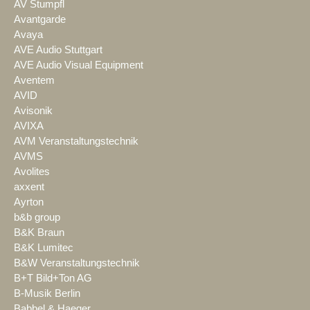
AV Stumpfl
Avantgarde
Avaya
AVE Audio Stuttgart
AVE Audio Visual Equipment
Aventem
AVID
Avisonik
AVIXA
AVM Veranstaltungstechnik
AVMS
Avolites
axxent
Ayrton
b&b group
B&K Braun
B&K Lumitec
B&W Veranstaltungstechnik
B+T Bild+Ton AG
B-Musik Berlin
Babbel & Haeger