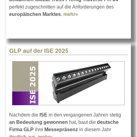
perfekt zugeschnitten auf die Anforderungen des
europäischen Marktes
.
mehr»
about Neue PreRig
Traversen von Global
Truss
GLP auf der ISE 2025
Nachdem die
ISE
in den vergangenen Jahren stetig
an Bedeutung gewonnen
hat, baut die
deutsche
Firma GLP
ihre
Messepräsenz
in diesem Jahr
deutlich aus.
mehr»
about GLP auf der ISE 2025