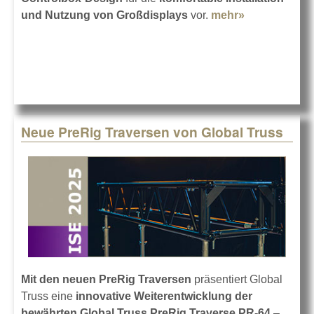
und Nutzung von Großdisplays
vor.
mehr»
about
ViewSonic
auf der ISE
2025
Neue PreRig Traversen von Global Truss
Mit den neuen PreRig Traversen
präsentiert Global
Truss eine
innovative Weiterentwicklung der
bewährten Global Truss PreRig Traverse PR-64
–