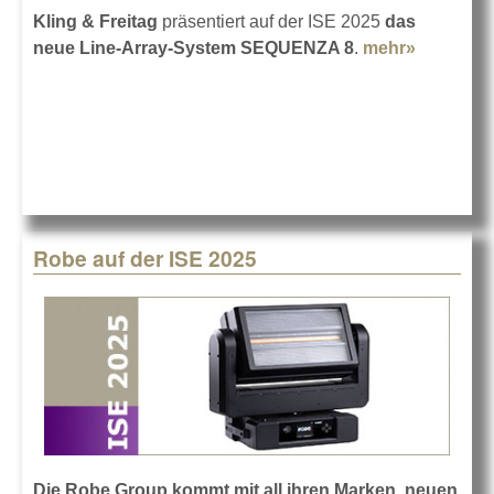
Kling & Freitag
präsentiert auf der ISE 2025
das
neue Line-Array-System SEQUENZA 8
.
mehr»
about
Kling &
Freitag
auf der
ISE 2025
Robe auf der ISE 2025
Die Robe Group kommt mit all ihren Marken, neuen