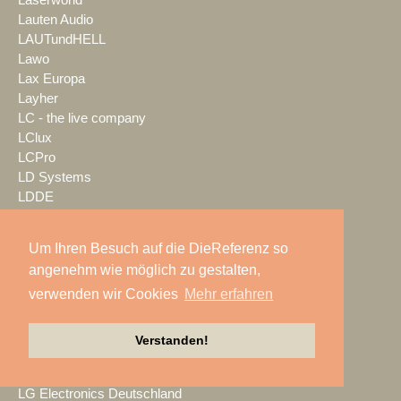
Lauten Audio
LAUTundHELL
Lawo
Lax Europa
Layher
LC - the live company
LClux
LCPro
LD Systems
LDDE
LDT Veranstaltungsservice
LEaT con
Um Ihren Besuch auf die DieReferenz so
Lectrosonics
angenehm wie möglich zu gestalten,
LEDBlade
verwenden wir Cookies
Mehr erfahren
LEDitgo
LEDium
Leu Sound
Verstanden!
Leyard
Leyendecker GmbH
LG Electronics Deutschland