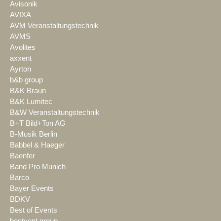
Avisonik
AVIXA
AVM Veranstaltungstechnik
AVMS
Avolites
axxent
Ayrton
b&b group
B&K Braun
B&K Lumitec
B&W Veranstaltungstechnik
B+T Bild+Ton AG
B-Musik Berlin
Babbel & Haeger
Baenfer
Band Pro Munich
Barco
Bayer Events
BDKV
Best of Events
bestvent group