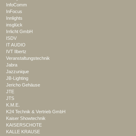
InfoComm
InFocus
Innlights
insglück
Irrlicht GmbH
ISDV
IT AUDIO
IVT Ilbertz
Veranstaltungstechnik
Jabra
Jazzunique
JB-Lighting
Jericho Gehäuse
JTE
JTS
K.M.E.
K24 Technik & Vertrieb GmbH
Kaiser Showtechnik
KAISERSCHOTE
KALLE KRAUSE