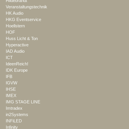
Hildebrandt
Veranstaltungstechnik
HK Audio
HKG Eventservice
Hoellstern
HOF
Huss Licht & Ton
Hyperactive
IAD Audio
ICT
IdeenReich!
IDK Europe
IFB
IGVW
IHSE
IMEX
IMG STAGE LINE
Imtradex
in2Systems
INFiLED
Infinity