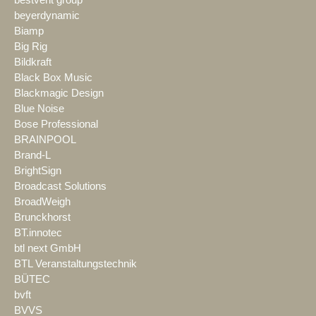
beyerdynamic
Biamp
Big Rig
Bildkraft
Black Box Music
Blackmagic Design
Blue Noise
Bose Professional
BRAINPOOL
Brand-L
BrightSign
Broadcast Solutions
BroadWeigh
Brunckhorst
BT.innotec
btl next GmbH
BTL Veranstaltungstechnik
BÜTEC
bvft
BVVS