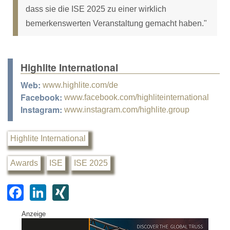
dass sie die ISE 2025 zu einer wirklich
bemerkenswerten Veranstaltung gemacht haben."
Highlite International
Web:
www.highlite.com/de
Facebook:
www.facebook.com/highliteinternational
Instagram:
www.instagram.com/highlite.group
Highlite International
Awards
ISE
ISE 2025
F
Li
XI
a
n
N
Anzeige
c
k
G