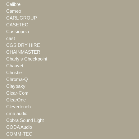
Calibre
Cameo
CARL GROUP
CASETEC
Cassiopeia
cast
CGS DRY HIRE
CHAINMASTER
Charly's Checkpoint
Chauvet
Christie
Chroma-Q
Claypaky
Clear-Com
ClearOne
Clevertouch
cma audio
Cobra Sound Light
CODA Audio
COMM-TEC