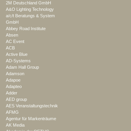
2M Deutschland GmbH
A&O Lighting Technology
a/c/t Beratungs & System
GmbH
Abbey Road Institute
Absen
AC Event
ACB
Active Blue
AD-Systems
Adam Hall Group
Adamson
Adapoe
Adapteo
Adder
AED group
AES Veranstaltungstechnik
AFMG
Agentur für Markenträume
AK Media