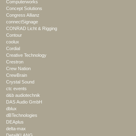
Computerworks
Concept Solutions
Congress Allianz
connectSignage
CONRAD Licht & Rigging
Contour
coolux
Cordial
Creative Technology
Crestron
Crew Nation
CrewBrain
Crystal Sound
ctc events
d&b audiotechnik
DAS Audio GmbH
dblux
dBTechnologies
DEAplus
delta-max
DetailKLANG