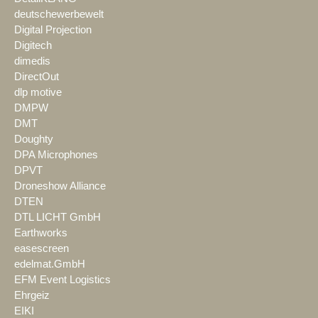
deutschewerbewelt
Digital Projection
Digitech
dimedis
DirectOut
dlp motive
DMPW
DMT
Doughty
DPA Microphones
DPVT
Droneshow Alliance
DTEN
DTL LICHT GmbH
Earthworks
easescreen
edelmat.GmbH
EFM Event Logistics
Ehrgeiz
EIKI