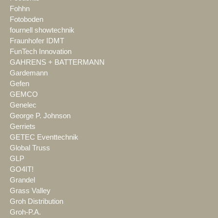
Fohhn
Fotoboden
fournell showtechnik
Fraunhofer IDMT
FunTech Innovation
GAHRENS + BATTERMANN
Gardemann
Gefen
GEMCO
Genelec
George P. Johnson
Gerriets
GETEC Eventtechnik
Global Truss
GLP
GO4IT!
Grandel
Grass Valley
Groh Distribution
Groh-P.A.