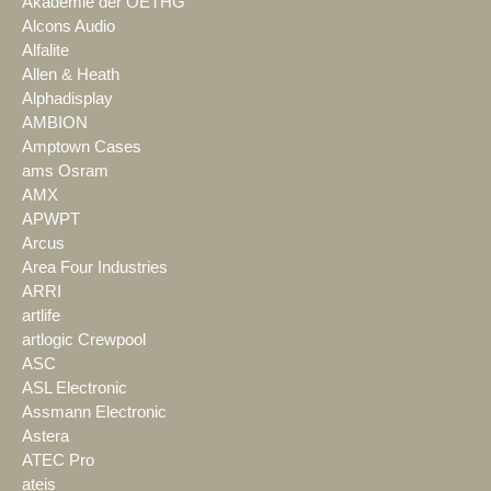
Akademie der OETHG
Alcons Audio
Alfalite
Allen & Heath
Alphadisplay
AMBION
Amptown Cases
ams Osram
AMX
APWPT
Arcus
Area Four Industries
ARRI
artlife
artlogic Crewpool
ASC
ASL Electronic
Assmann Electronic
Astera
ATEC Pro
ateis