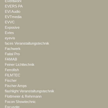
Eventworx
EVERS PA
EVI Audio
EVTmedia
EVVC
Exposive
Extes
eyevis
faces Veranstaltungstechnik
Fachwerk
Faital Pro
FAMAB
Feiner Lichttechnik
Ferrofish
FILMTEC
Fischer
Fischer Amps
flashlight Veranstaltungstechnik
Flottmeier & Rehrmann
Focon Showtechnic
Focusrite