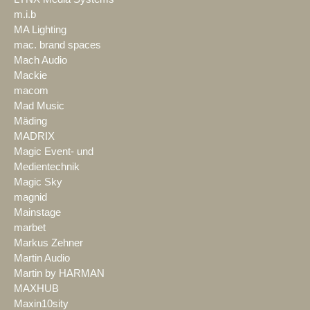
m.i.b
MA Lighting
mac. brand spaces
Mach Audio
Mackie
macom
Mad Music
Mäding
MADRIX
Magic Event- und
Medientechnik
Magic Sky
magnid
Mainstage
marbet
Markus Zehner
Martin Audio
Martin by HARMAN
MAXHUB
Maxin10sity