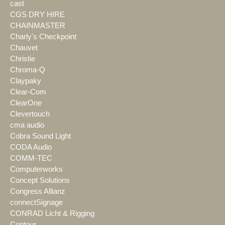
cast
CGS DRY HIRE
CHAINMASTER
Charly's Checkpoint
Chauvet
Christie
Chroma-Q
Claypaky
Clear-Com
ClearOne
Clevertouch
cma audio
Cobra Sound Light
CODA Audio
COMM-TEC
Computerworks
Concept Solutions
Congress Allianz
connectSignage
CONRAD Licht & Rigging
Contour