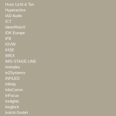
Huss Licht & Ton
Hyperactive
IAD Audio
ICT
IdeenReich!
IDK Europe
IFB
IGVW
IHSE
IMEX
IMG STAGE LINE
Imtradex
in2Systems
INFiLED
Infinity
InfoComm
InFocus
Innlights
insglück
Irrlicht GmbH