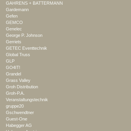
GAHRENS + BATTERMANN
Gardemann
Gefen
GEMCO
Genelec
George P. Johnson
Gerriets
GETEC Eventtechnik
Global Truss
GLP
GO4IT!
Grandel
Grass Valley
Groh Distribution
Groh-P.A.
Veranstaltungstechnik
gruppe20
Gschwendtner
Guest-One
Habegger AG