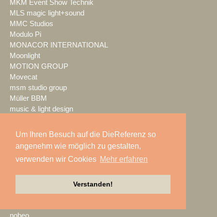
MKM Event Show Technik
MLS magic light+sound
MMC Studios
Modulo Pi
MONACOR INTERNATIONAL
Moonlight
MOTION GROUP
Movecat
msm studio group
Müller BBM
music & light design
MUTEC
NEC Display Solutions
Um Ihren Besuch auf die DieReferenz so
NEEC Audio
angenehm wie möglich zu gestalten,
Neumann&Müller
verwenden wir Cookies
Mehr erfahren
Neumann.Berlin
Nexo
NicLen
Verstanden!
NIEMEIER Event Tools
NIYU.productions
nobeo