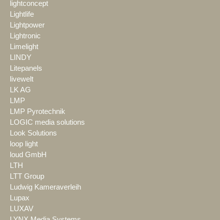
lightconcept
Lightlife
Lightpower
Lightronic
Limelight
LINDY
Litepanels
livewelt
LK AG
LMP
LMP Pyrotechnik
LOGIC media solutions
Look Solutions
loop light
loud GmbH
LTH
LTT Group
Ludwig Kameraverleih
Lupax
LUXAV
LYNX Media Systems