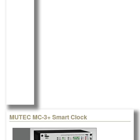
c
k
G
e
e
b
dI
o
n
o
k
MUTEC MC-3+ Smart Clock