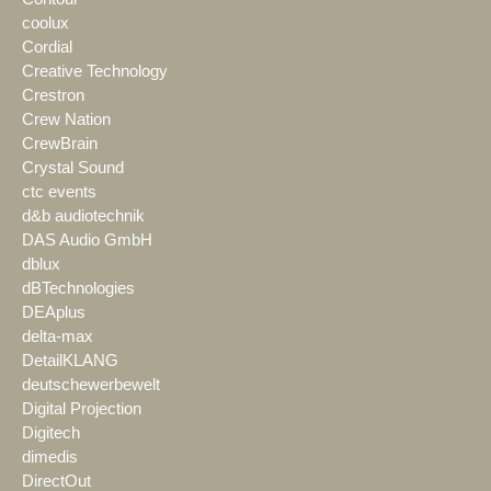
coolux
Cordial
Creative Technology
Crestron
Crew Nation
CrewBrain
Crystal Sound
ctc events
d&b audiotechnik
DAS Audio GmbH
dblux
dBTechnologies
DEAplus
delta-max
DetailKLANG
deutschewerbewelt
Digital Projection
Digitech
dimedis
DirectOut