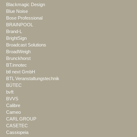
Blackmagic Design
Blue Noise
Bose Professional
BRAINPOOL
Brand-L
BrightSign
Broadcast Solutions
BroadWeigh
Brunckhorst
BT.innotec
btl next GmbH
BTL Veranstaltungstechnik
BÜTEC
bvft
BVVS
Calibre
Cameo
CARL GROUP
CASETEC
Cassiopeia