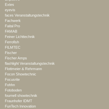
Extes
eyevis
faces Veranstaltungstechnik
Fachwerk
Faital Pro
FAMAB
Feiner Lichttechnik
Ferrofish
FILMTEC
Fischer
Fischer Amps
flashlight Veranstaltungstechnik
Flottmeier & Rehrmann
Focon Showtechnic
Focusrite
Fohhn
Fotoboden
fournell showtechnik
Fraunhofer IDMT
FunTech Innovation