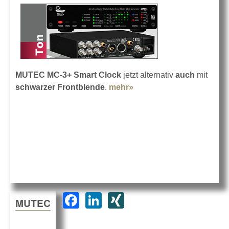
MUTEC MC-3+ Smart Clock
jetzt alternativ
auch
mit
schwarzer Frontblende
.
mehr»
about Das kleine
Schwarze
F
Li
XI
MUTEC
a
n
N