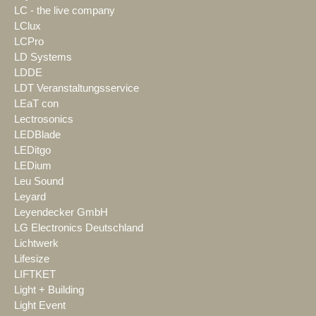
LC - the live company
LClux
LCPro
LD Systems
LDDE
LDT Veranstaltungsservice
LEaT con
Lectrosonics
LEDBlade
LEDitgo
LEDium
Leu Sound
Leyard
Leyendecker GmbH
LG Electronics Deutschland
Lichtwerk
Lifesize
LIFTKET
Light + Building
Light Event