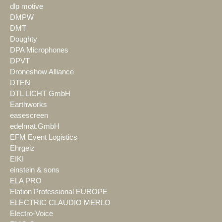
dlp motive
DMPW
DMT
Doughty
DPA Microphones
DPVT
Droneshow Alliance
DTEN
DTL LICHT GmbH
Earthworks
easescreen
edelmat.GmbH
EFM Event Logistics
Ehrgeiz
EIKI
einstein & sons
ELA PRO
Elation Professional EUROPE
ELECTRIC CLAUDIO MERLO
Electro-Voice