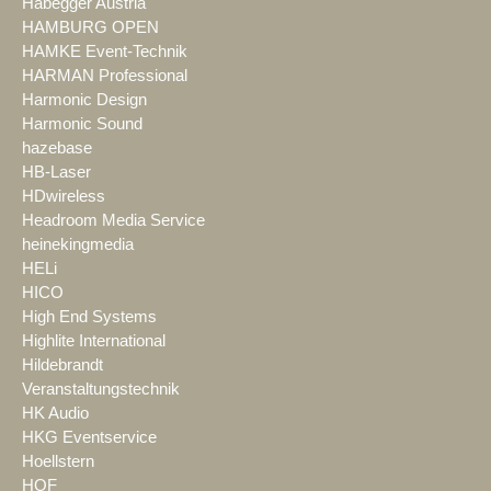
Habegger Austria
HAMBURG OPEN
HAMKE Event-Technik
HARMAN Professional
Harmonic Design
Harmonic Sound
hazebase
HB-Laser
HDwireless
Headroom Media Service
heinekingmedia
HELi
HICO
High End Systems
Highlite International
Hildebrandt
Veranstaltungstechnik
HK Audio
HKG Eventservice
Hoellstern
HOF