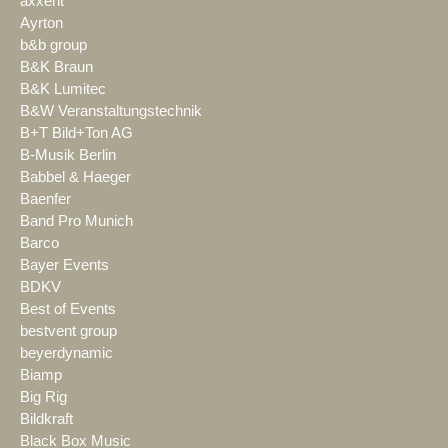
axxent
Ayrton
b&b group
B&K Braun
B&K Lumitec
B&W Veranstaltungstechnik
B+T Bild+Ton AG
B-Musik Berlin
Babbel & Haeger
Baenfer
Band Pro Munich
Barco
Bayer Events
BDKV
Best of Events
bestvent group
beyerdynamic
Biamp
Big Rig
Bildkraft
Black Box Music