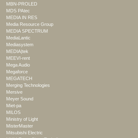
MBN-PROLED
MDS PAtec
MEDIA IN RES
Media Resource Group
MEDIA SPECTRUM
MediaLantic
Mediasystem
MEDIA|tek
MEEVI-rent
Mega Audio
Megaforce
MEGATECH
Merging Technologies
Mersive
Meyer Sound
Miet-pa
MILOS
Ministry of Light
MisterMaster
Mitsubishi Electric