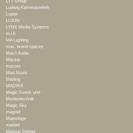
LTT Group
Ludwig Kameraverleih
Lupax
LUXAV
LYNX Media Systems
m.i.b
MA Lighting
mac. brand spaces
Mach Audio
Mackie
macom
Mad Music
Mäding
MADRIX
Magic Event- und
Medientechnik
Magic Sky
magnid
Mainstage
marbet
Markus Zehner