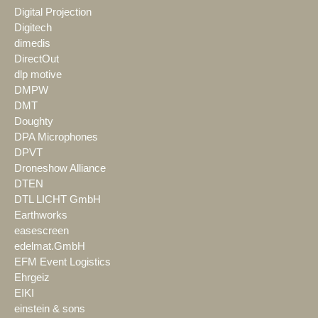
Digital Projection
Digitech
dimedis
DirectOut
dlp motive
DMPW
DMT
Doughty
DPA Microphones
DPVT
Droneshow Alliance
DTEN
DTL LICHT GmbH
Earthworks
easescreen
edelmat.GmbH
EFM Event Logistics
Ehrgeiz
EIKI
einstein & sons