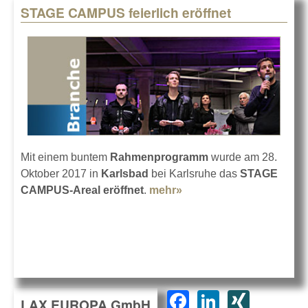
STAGE CAMPUS feierlich eröffnet
Mit einem buntem
Rahmenprogramm
wurde am 28.
Oktober 2017 in
Karlsbad
bei Karlsruhe das
STAGE
CAMPUS-Areal eröffnet
.
mehr»
about STAGE CAMPUS
feierlich eröffnet
F
Li
XI
LAX EUROPA GmbH