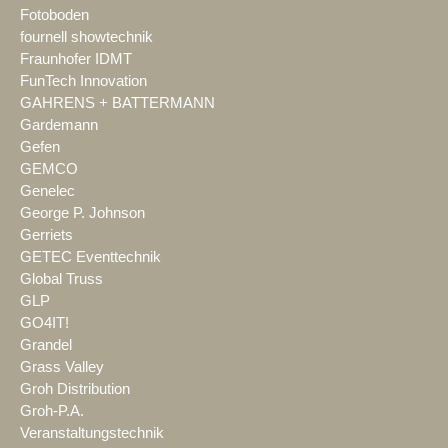
Fotoboden
fournell showtechnik
Fraunhofer IDMT
FunTech Innovation
GAHRENS + BATTERMANN
Gardemann
Gefen
GEMCO
Genelec
George P. Johnson
Gerriets
GETEC Eventtechnik
Global Truss
GLP
GO4IT!
Grandel
Grass Valley
Groh Distribution
Groh-P.A.
Veranstaltungstechnik