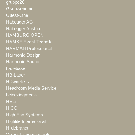
gruppe20
Gschwendtner
Guest-One
Habegger AG
Habegger Austria
HAMBURG OPEN
HAMKE Event-Technik
HARMAN Professional
Harmonic Design
Harmonic Sound
hazebase
HB-Laser
HDwireless
Headroom Media Service
heinekingmedia
HELi
HICO
High End Systems
Highlite International
Hildebrandt
Veranstaltungstechnik