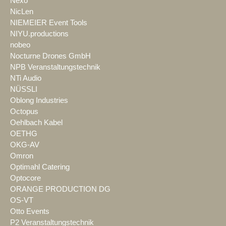
Nexo
NicLen
NIEMEIER Event Tools
NIYU.productions
nobeo
Nocturne Drones GmbH
NPB Veranstaltungstechnik
NTi Audio
NÜSSLI
Oblong Industries
Octopus
Oehlbach Kabel
OETHG
OKG-AV
Omron
Optimahl Catering
Optocore
ORANGE PRODUCTION DG
OS-VT
Otto Events
P2 Veranstaltungstechnik