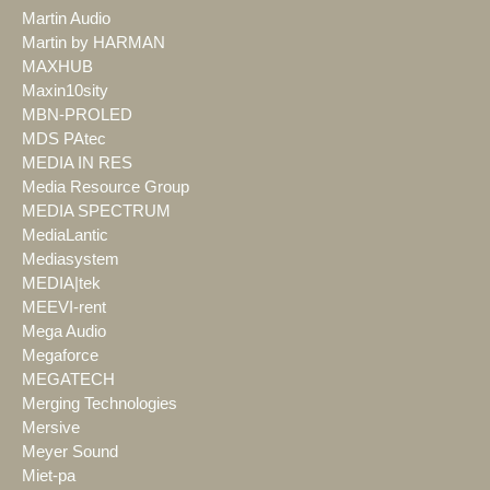
Martin Audio
Martin by HARMAN
MAXHUB
Maxin10sity
MBN-PROLED
MDS PAtec
MEDIA IN RES
Media Resource Group
MEDIA SPECTRUM
MediaLantic
Mediasystem
MEDIA|tek
MEEVI-rent
Mega Audio
Megaforce
MEGATECH
Merging Technologies
Mersive
Meyer Sound
Miet-pa