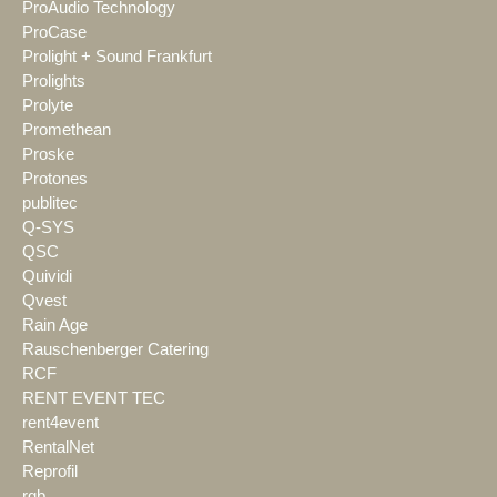
ProAudio Technology
ProCase
Prolight + Sound Frankfurt
Prolights
Prolyte
Promethean
Proske
Protones
publitec
Q-SYS
QSC
Quividi
Qvest
Rain Age
Rauschenberger Catering
RCF
RENT EVENT TEC
rent4event
RentalNet
Reprofil
rgb