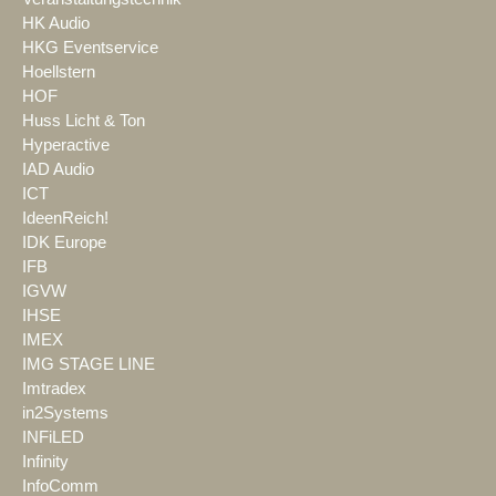
HK Audio
HKG Eventservice
Hoellstern
HOF
Huss Licht & Ton
Hyperactive
IAD Audio
ICT
IdeenReich!
IDK Europe
IFB
IGVW
IHSE
IMEX
IMG STAGE LINE
Imtradex
in2Systems
INFiLED
Infinity
InfoComm