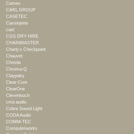
Cameo
CARL GROUP
CASETEC
Cassiopeia
cast
CGS DRY HIRE
CHAINMASTER
Charly's Checkpoint
Chauvet
Christie
Chroma-Q
Claypaky
Clear-Com
ClearOne
Clevertouch
cma audio
Cobra Sound Light
CODA Audio
COMM-TEC
Computerworks