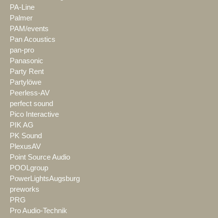
PA-Line
Palmer
PAM/events
Pan Acoustics
pan-pro
Panasonic
Party Rent
Partylöwe
Peerless-AV
perfect sound
Pico Interactive
PIK AG
PK Sound
PlexusAV
Point Source Audio
POOLgroup
PowerLightsAugsburg
preworks
PRG
Pro Audio-Technik