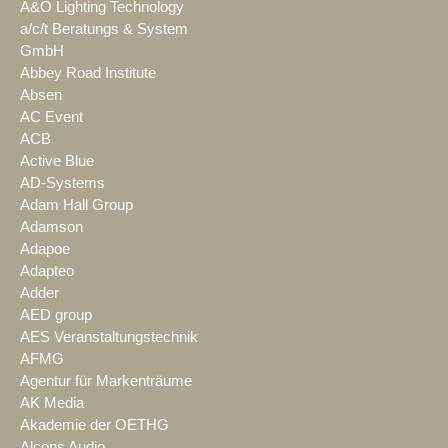
A&O Lighting Technology
a/c/t Beratungs & System
GmbH
Abbey Road Institute
Absen
AC Event
ACB
Active Blue
AD-Systems
Adam Hall Group
Adamson
Adapoe
Adapteo
Adder
AED group
AES Veranstaltungstechnik
AFMG
Agentur für Markenträume
AK Media
Akademie der OETHG
Alcons Audio