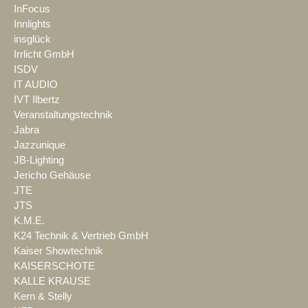
InFocus
Innlights
insglück
Irrlicht GmbH
ISDV
IT AUDIO
IVT Ilbertz
Veranstaltungstechnik
Jabra
Jazzunique
JB-Lighting
Jericho Gehäuse
JTE
JTS
K.M.E.
K24 Technik & Vertrieb GmbH
Kaiser Showtechnik
KAISERSCHOTE
KALLE KRAUSE
Kern & Stelly