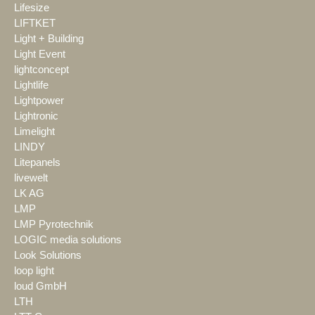
Lifesize
LIFTKET
Light + Building
Light Event
lightconcept
Lightlife
Lightpower
Lightronic
Limelight
LINDY
Litepanels
livewelt
LK AG
LMP
LMP Pyrotechnik
LOGIC media solutions
Look Solutions
loop light
loud GmbH
LTH