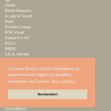
Riedel
Riedel Networks
rk Light & Sound
Robe
Rockline Cases
ROE Visual
Roland Pro A/V
ROXX
RØDE
S.E.A. Vertrieb
Salzbrenner
Samsung
Um Ihren Besuch auf die DieReferenz so
satis&fy
angenehm wie möglich zu gestalten,
SCHACHZUG
verwenden wir Cookies
Mehr erfahren
Schallwerk Audiotechnik
Scheinwurf
Schnick-Schnack-Systems
Verstanden!
SCHOEPS
Screen Visions
ScreenBeam