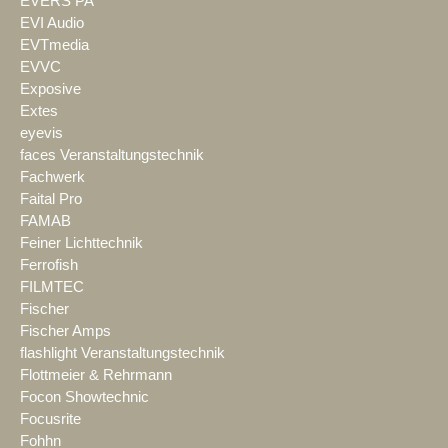
EVERS PA
EVI Audio
EVTmedia
EVVC
Exposive
Extes
eyevis
faces Veranstaltungstechnik
Fachwerk
Faital Pro
FAMAB
Feiner Lichttechnik
Ferrofish
FILMTEC
Fischer
Fischer Amps
flashlight Veranstaltungstechnik
Flottmeier & Rehrmann
Focon Showtechnic
Focusrite
Fohhn