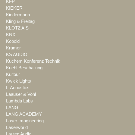
KFP
KIEKER
Kindermann
Kling & Freitag
KLOTZ AIS
KNX
Kobold
Kramer
KS AUDIO
Kuchem Konferenz Technik
Kuehl Beschallung
Kultour
Kwick Lights
L-Acoustics
Laauser & Vohl
Lambda Labs
LANG
LANG ACADEMY
Laser Imagineering
Laserworld
Lauten Audio