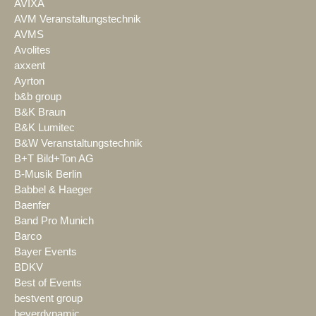
AVIXA
AVM Veranstaltungstechnik
AVMS
Avolites
axxent
Ayrton
b&b group
B&K Braun
B&K Lumitec
B&W Veranstaltungstechnik
B+T Bild+Ton AG
B-Musik Berlin
Babbel & Haeger
Baenfer
Band Pro Munich
Barco
Bayer Events
BDKV
Best of Events
bestvent group
beyerdynamic