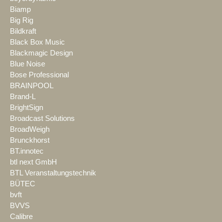
Biamp
Big Rig
Bildkraft
Black Box Music
Blackmagic Design
Blue Noise
Bose Professional
BRAINPOOL
Brand-L
BrightSign
Broadcast Solutions
BroadWeigh
Brunckhorst
BT.innotec
btl next GmbH
BTL Veranstaltungstechnik
BÜTEC
bvft
BVVS
Calibre