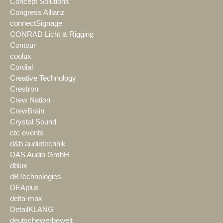
Concept Solutions
Congress Allianz
connectSignage
CONRAD Licht & Rigging
Contour
coolux
Cordial
Creative Technology
Crestron
Crew Nation
CrewBrain
Crystal Sound
ctc events
d&b audiotechnik
DAS Audio GmbH
dblux
dBTechnologies
DEAplus
delta-max
DetailKLANG
deutschewerbewelt