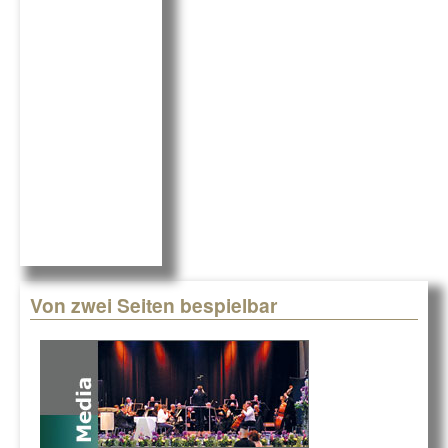
b
dI
o
n
o
k
Von zwei Seiten bespielbar