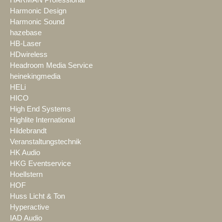
Harmonic Design
Harmonic Sound
hazebase
HB-Laser
HDwireless
Headroom Media Service
heinekingmedia
HELi
HICO
High End Systems
Highlite International
Hildebrandt
Veranstaltungstechnik
HK Audio
HKG Eventservice
Hoellstern
HOF
Huss Licht & Ton
Hyperactive
IAD Audio