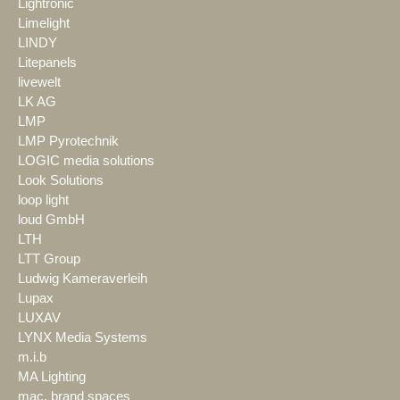
Lightronic
Limelight
LINDY
Litepanels
livewelt
LK AG
LMP
LMP Pyrotechnik
LOGIC media solutions
Look Solutions
loop light
loud GmbH
LTH
LTT Group
Ludwig Kameraverleih
Lupax
LUXAV
LYNX Media Systems
m.i.b
MA Lighting
mac. brand spaces