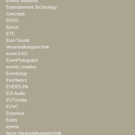
Enova Solutions
Entertainment Technology
Concepts
EPOS
Epson
ETC
Euro Sound
Veranstaltungstechnik
event it AG
Event*Integrator
events creative
Eventshop
Eventworx
EVERS PA
EVI Audio
EVTmedia
EVVC
Exposive
Extes
eyevis
faces Veranstaltungstechnik