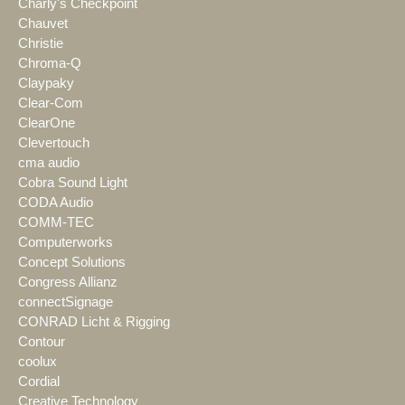
Charly's Checkpoint
Chauvet
Christie
Chroma-Q
Claypaky
Clear-Com
ClearOne
Clevertouch
cma audio
Cobra Sound Light
CODA Audio
COMM-TEC
Computerworks
Concept Solutions
Congress Allianz
connectSignage
CONRAD Licht & Rigging
Contour
coolux
Cordial
Creative Technology