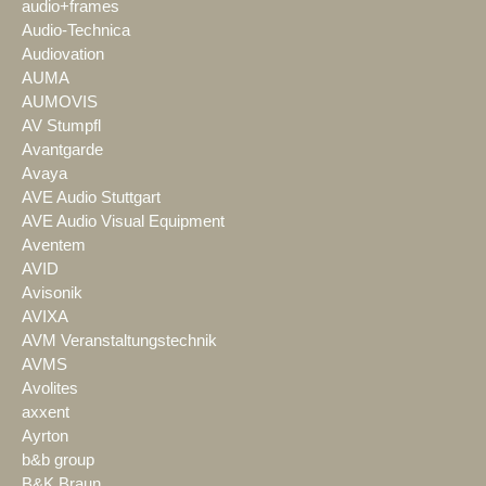
audio+frames
Audio-Technica
Audiovation
AUMA
AUMOVIS
AV Stumpfl
Avantgarde
Avaya
AVE Audio Stuttgart
AVE Audio Visual Equipment
Aventem
AVID
Avisonik
AVIXA
AVM Veranstaltungstechnik
AVMS
Avolites
axxent
Ayrton
b&b group
B&K Braun