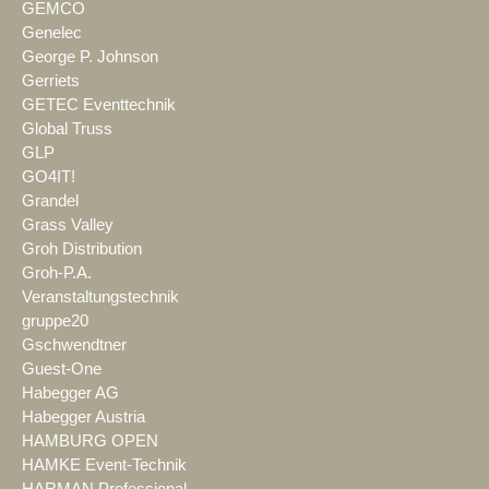
GEMCO
Genelec
George P. Johnson
Gerriets
GETEC Eventtechnik
Global Truss
GLP
GO4IT!
Grandel
Grass Valley
Groh Distribution
Groh-P.A.
Veranstaltungstechnik
gruppe20
Gschwendtner
Guest-One
Habegger AG
Habegger Austria
HAMBURG OPEN
HAMKE Event-Technik
HARMAN Professional