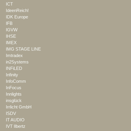
ICT
IdeenReich!
IDK Europe
IFB
IGVW
IHSE
IMEX
IMG STAGE LINE
Imtradex
in2Systems
INFiLED
Infinity
InfoComm
InFocus
Innlights
insglück
Irrlicht GmbH
ISDV
IT AUDIO
IVT Ilbertz