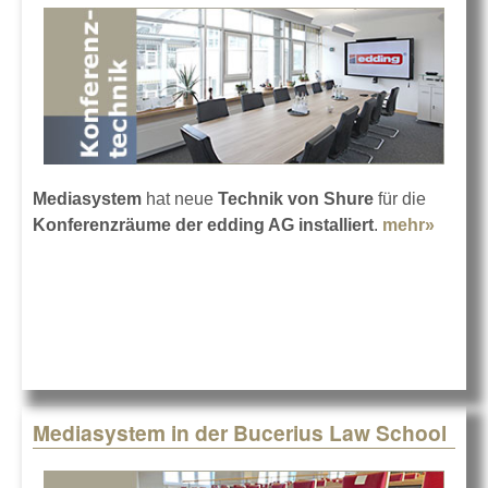
Mediasystem
hat neue
Technik von Shure
für die
Konferenzräume der edding AG installiert
.
mehr»
about
eddin
setzt
auf
Techn
von
Shure
Mediasystem in der Bucerius Law School