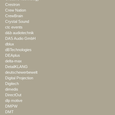
Crestron
Crew Nation
CrewBrain
Crystal Sound
ctc events
d&b audiotechnik
DAS Audio GmbH
dblux
dBTechnologies
DEAplus
delta-max
DetailKLANG
deutschewerbewelt
Digital Projection
Digitech
dimedis
DirectOut
dlp motive
DMPW
DMT