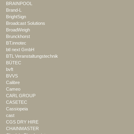
BRAINPOOL
Brand-L
BrightSign
Broadcast Solutions
BroadWeigh
Brunckhorst
BT.innotec
btl next GmbH
BTL Veranstaltungstechnik
BÜTEC
bvft
BVVS
Calibre
Cameo
CARL GROUP
CASETEC
Cassiopeia
cast
CGS DRY HIRE
CHAINMASTER