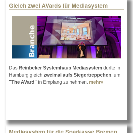
Gleich zwei AVards für Mediasystem
Das
Reinbeker Systemhaus Mediasystem
durfte in
Hamburg gleich
zweimal aufs Siegertreppchen
, um
"The AVard"
in Empfang zu nehmen.
mehr»
about Gleich
zwei AVards
für
Mediasystem
Mediasystem für die Sparkasse Bremen