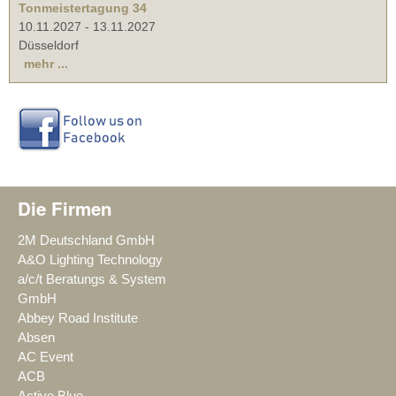
Tonmeistertagung 34
10.11.2027
-
13.11.2027
Düsseldorf
mehr ...
Die Firmen
2M Deutschland GmbH
A&O Lighting Technology
a/c/t Beratungs & System
GmbH
Abbey Road Institute
Absen
AC Event
ACB
Active Blue