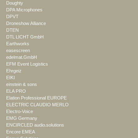
Doughty
DPA Microphones
DPVT
Droneshow Alliance
DTEN
DTL LICHT GmbH
Earthworks
easescreen
edelmat.GmbH
EFM Event Logistics
Ehrgeiz
EIKI
einstein & sons
ELA PRO
Elation Professional EUROPE
ELECTRIC CLAUDIO MERLO
Electro-Voice
EMG Germany
ENCIRCLED audio.solutions
Encore EMEA