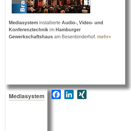
Mediasystem
installierte
Audio-, Video- und
Konferenztechnik
im
Hamburger
Gewerkschaftshaus
am Besenbinderhof.
mehr»
about Te
Gewerks
F
Li
XI
Mediasystem
a
n
N
c
k
G
e
e