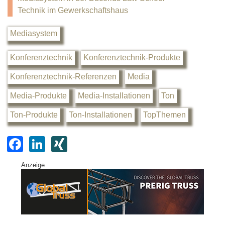
Technik im Gewerkschaftshaus
Mediasystem
Konferenztechnik
Konferenztechnik-Produkte
Konferenztechnik-Referenzen
Media
Media-Produkte
Media-Installationen
Ton
Ton-Produkte
Ton-Installationen
TopThemen
F
Li
XI
a
n
N
Anzeige
c
k
G
e
e
b
dI
o
n