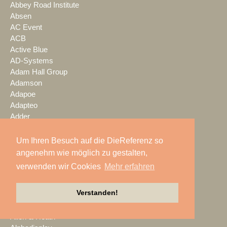
Abbey Road Institute
Absen
AC Event
ACB
Active Blue
AD-Systems
Adam Hall Group
Adamson
Adapoe
Adapteo
Adder
AED group
AES Veranstaltungstechnik
Um Ihren Besuch auf die DieReferenz so
AFMG
angenehm wie möglich zu gestalten,
Agentur für Markenträume
verwenden wir Cookies
Mehr erfahren
AK Media
Akademie der OETHG
Verstanden!
Alcons Audio
Alfalite
Allen & Heath