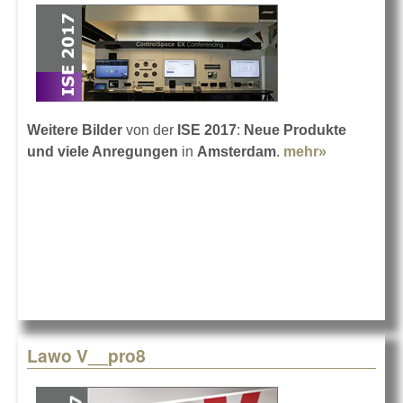
Weitere Bilder
von der
ISE 2017
:
Neue Produkte
und viele Anregungen
in
Amsterdam
.
mehr»
about
Bilder von
der ISE
2017 - Teil
3
Lawo V__pro8