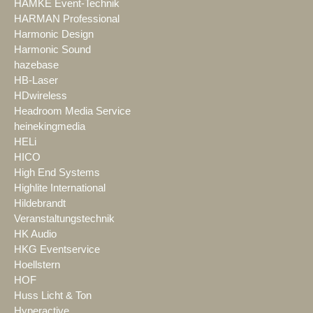
HAMKE Event-Technik
HARMAN Professional
Harmonic Design
Harmonic Sound
hazebase
HB-Laser
HDwireless
Headroom Media Service
heinekingmedia
HELi
HICO
High End Systems
Highlite International
Hildebrandt
Veranstaltungstechnik
HK Audio
HKG Eventservice
Hoellstern
HOF
Huss Licht & Ton
Hyperactive