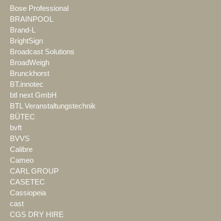
Bose Professional
BRAINPOOL
Brand-L
BrightSign
Broadcast Solutions
BroadWeigh
Brunckhorst
BT.innotec
btl next GmbH
BTL Veranstaltungstechnik
BÜTEC
bvft
BVVS
Calibre
Cameo
CARL GROUP
CASETEC
Cassiopeia
cast
CGS DRY HIRE