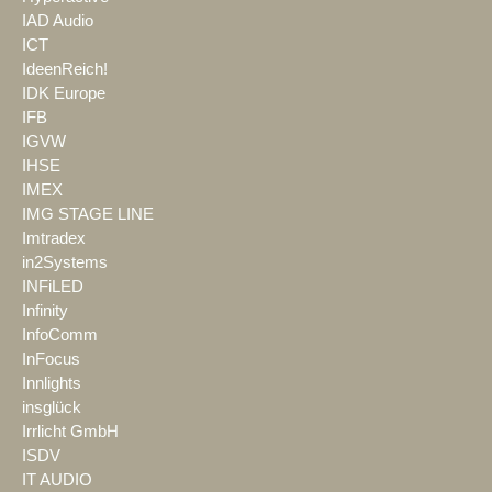
IAD Audio
ICT
IdeenReich!
IDK Europe
IFB
IGVW
IHSE
IMEX
IMG STAGE LINE
Imtradex
in2Systems
INFiLED
Infinity
InfoComm
InFocus
Innlights
insglück
Irrlicht GmbH
ISDV
IT AUDIO