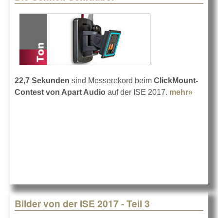
22,7 Sekunden
sind Messerekord beim
ClickMount-
Contest von Apart Audio
auf der ISE 2017.
mehr»
about 
Schnel
Schra
Bilder von der ISE 2017 - Teil 3