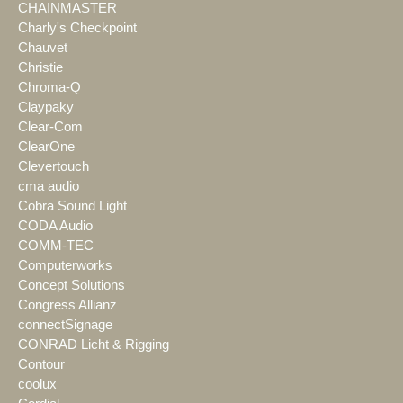
CHAINMASTER
Charly's Checkpoint
Chauvet
Christie
Chroma-Q
Claypaky
Clear-Com
ClearOne
Clevertouch
cma audio
Cobra Sound Light
CODA Audio
COMM-TEC
Computerworks
Concept Solutions
Congress Allianz
connectSignage
CONRAD Licht & Rigging
Contour
coolux