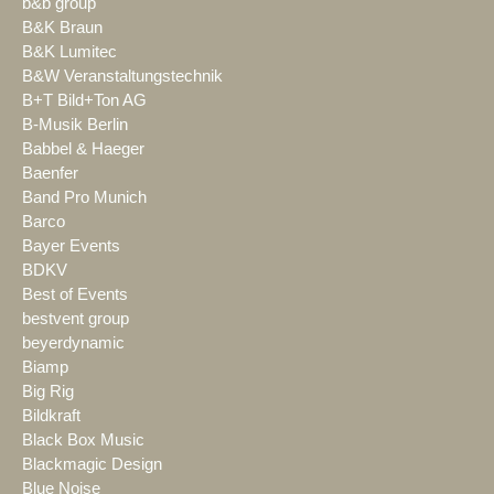
b&b group
B&K Braun
B&K Lumitec
B&W Veranstaltungstechnik
B+T Bild+Ton AG
B-Musik Berlin
Babbel & Haeger
Baenfer
Band Pro Munich
Barco
Bayer Events
BDKV
Best of Events
bestvent group
beyerdynamic
Biamp
Big Rig
Bildkraft
Black Box Music
Blackmagic Design
Blue Noise