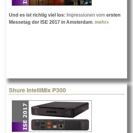
Und es ist richtig viel los:
Impressionen vom
ersten
Messetag der ISE 2017 in Amsterdam
.
mehr»
about
Bilder von
der ISE
2017 - Teil
1
Shure IntelliMix P300