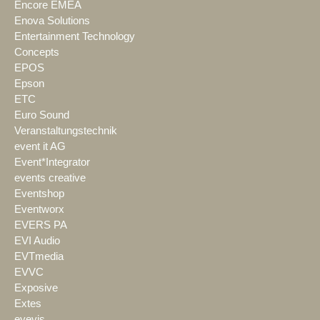
Encore EMEA
Enova Solutions
Entertainment Technology
Concepts
EPOS
Epson
ETC
Euro Sound
Veranstaltungstechnik
event it AG
Event*Integrator
events creative
Eventshop
Eventworx
EVERS PA
EVI Audio
EVTmedia
EVVC
Exposive
Extes
eyevis