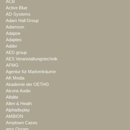
ACB
Active Blue
AD-Systems
Adam Hall Group
Adamson
Adapoe
Adapteo
Adder
AED group
AES Veranstaltungstechnik
AFMG
Agentur für Markenträume
AK Media
Akademie der OETHG
Alcons Audio
Alfalite
Allen & Heath
Alphadisplay
AMBION
Amptown Cases
ams Osram