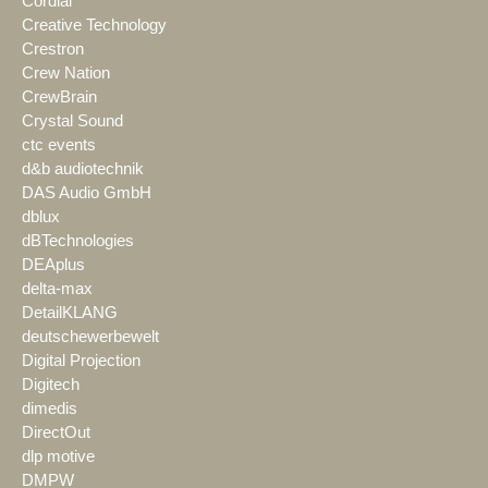
Cordial
Creative Technology
Crestron
Crew Nation
CrewBrain
Crystal Sound
ctc events
d&b audiotechnik
DAS Audio GmbH
dblux
dBTechnologies
DEAplus
delta-max
DetailKLANG
deutschewerbewelt
Digital Projection
Digitech
dimedis
DirectOut
dlp motive
DMPW