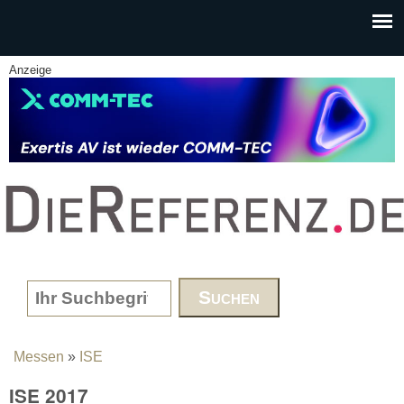
Skip to main content
Anzeige
www.DieReferenz.de
Search form
Messen
»
ISE
You are here
ISE 2017