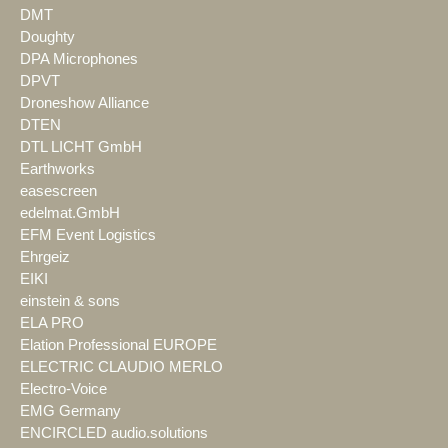
DMT
Doughty
DPA Microphones
DPVT
Droneshow Alliance
DTEN
DTL LICHT GmbH
Earthworks
easescreen
edelmat.GmbH
EFM Event Logistics
Ehrgeiz
EIKI
einstein & sons
ELA PRO
Elation Professional EUROPE
ELECTRIC CLAUDIO MERLO
Electro-Voice
EMG Germany
ENCIRCLED audio.solutions