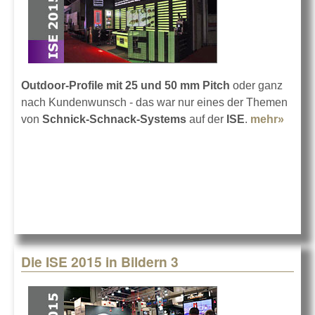
Outdoor-Profile mit 25 und 50 mm Pitch
oder ganz
nach Kundenwunsch - das war nur eines der Themen
von
Schnick-Schnack-Systems
auf der
ISE
.
mehr»
about
Schni
Schn
ISE-
Bilan
2015
Die ISE 2015 in Bildern 3