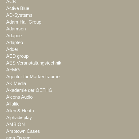
ACB
Active Blue
AD-Systems
Adam Hall Group
Adamson
Adapoe
Adapteo
Adder
AED group
AES Veranstaltungstechnik
AFMG
Agentur für Markenträume
AK Media
Akademie der OETHG
Alcons Audio
Alfalite
Allen & Heath
Alphadisplay
AMBION
Amptown Cases
ams Osram