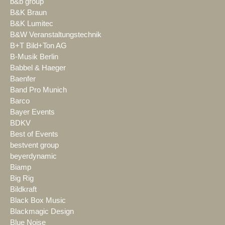
b&b group
B&K Braun
B&K Lumitec
B&W Veranstaltungstechnik
B+T Bild+Ton AG
B-Musik Berlin
Babbel & Haeger
Baenfer
Band Pro Munich
Barco
Bayer Events
BDKV
Best of Events
bestvent group
beyerdynamic
Biamp
Big Rig
Bildkraft
Black Box Music
Blackmagic Design
Blue Noise