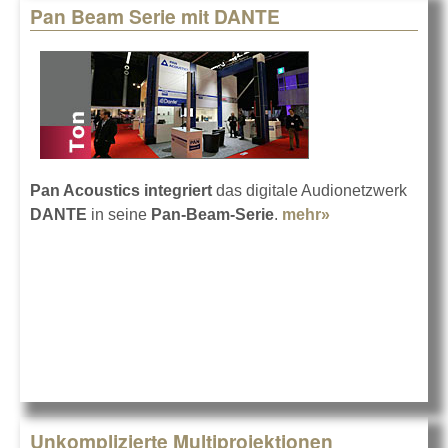
Pan Beam Serie mit DANTE
Pan Acoustics
integriert
das digitale Audionetzwerk
DANTE
in seine
Pan-Beam-Serie
.
mehr»
about Pan
Beam Serie mit
DANTE
Unkomplizierte Multiprojektionen