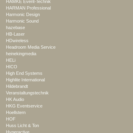
HAMKE Event-Technik
HARMAN Professional
Harmonic Design
Harmonic Sound
hazebase
HB-Laser
HDwireless
Headroom Media Service
heinekingmedia
HELi
HICO
High End Systems
Highlite International
Hildebrandt
Veranstaltungstechnik
HK Audio
HKG Eventservice
Hoellstern
HOF
Huss Licht & Ton
Hyperactive