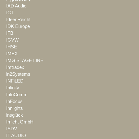
IAD Audio
ICT
IdeenReich!
IDK Europe
IFB
IGVW
IHSE
IMEX
IMG STAGE LINE
Imtradex
in2Systems
INFiLED
Infinity
InfoComm
InFocus
Innlights
insglück
Irrlicht GmbH
ISDV
IT AUDIO