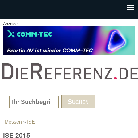
Skip to main content
Anzeige
www.DieReferenz.de
Search form
Messen
»
ISE
You are here
ISE 2015