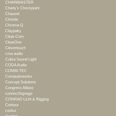
CHAINMASTER
Charly's Checkpoint
Chauvet
Christie
Chroma-Q
Claypaky
Clear-Com
ClearOne
Clevertouch
cma audio
Cobra Sound Light
CODA Audio
COMM-TEC
Computerworks
Concept Solutions
Congress Allianz
connectSignage
CONRAD Licht & Rigging
Contour
coolux