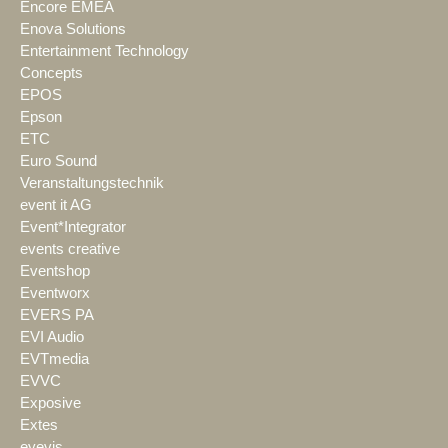
Encore EMEA
Enova Solutions
Entertainment Technology
Concepts
EPOS
Epson
ETC
Euro Sound
Veranstaltungstechnik
event it AG
Event*Integrator
events creative
Eventshop
Eventworx
EVERS PA
EVI Audio
EVTmedia
EVVC
Exposive
Extes
eyevis