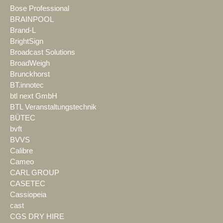
Bose Professional
BRAINPOOL
Brand-L
BrightSign
Broadcast Solutions
BroadWeigh
Brunckhorst
BT.innotec
btl next GmbH
BTL Veranstaltungstechnik
BÜTEC
bvft
BVVS
Calibre
Cameo
CARL GROUP
CASETEC
Cassiopeia
cast
CGS DRY HIRE