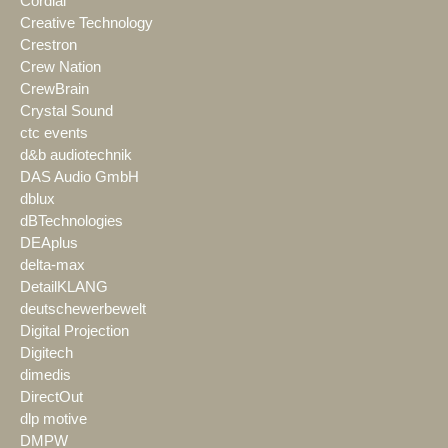
Cordial
Creative Technology
Crestron
Crew Nation
CrewBrain
Crystal Sound
ctc events
d&b audiotechnik
DAS Audio GmbH
dblux
dBTechnologies
DEAplus
delta-max
DetailKLANG
deutschewerbewelt
Digital Projection
Digitech
dimedis
DirectOut
dlp motive
DMPW