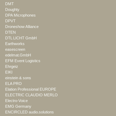
DMT
Doughty
DPA Microphones
DPVT
Droneshow Alliance
DTEN
DTL LICHT GmbH
Earthworks
easescreen
edelmat.GmbH
EFM Event Logistics
Ehrgeiz
EIKI
einstein & sons
ELA PRO
Elation Professional EUROPE
ELECTRIC CLAUDIO MERLO
Electro-Voice
EMG Germany
ENCIRCLED audio.solutions