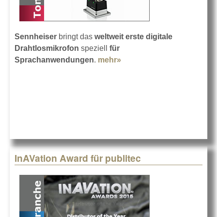
Sennheiser
bringt das
weltweit erste
digitale
Drahtlosmikrofon
speziell
für
Sprachanwendungen
.
mehr»
about SpeechLine Digital
Wireless
InAVation Award für publitec