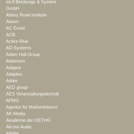
a/c/t Beratungs & System
GmbH
Abbey Road Institute
Absen
AC Event
ACB
Active Blue
AD-Systems
Adam Hall Group
Adamson
Adapoe
Adapteo
Adder
AED group
AES Veranstaltungstechnik
AFMG
Agentur für Markenträume
AK Media
Akademie der OETHG
Alcons Audio
Alfalite