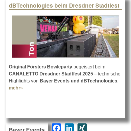
dBTechnologies beim Dresdner Stadtfest
Original Försters Bowleparty
begeistert beim
CANALETTO Dresdner Stadtfest 2025
– technische
Highlights von
Bayer Events und dBTechnologies
.
mehr»
about dBTechnologies beim Dresdner Stadtfest
F
Li
XI
Bayer Events