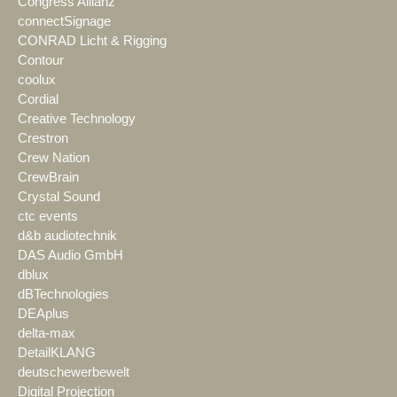
Congress Allianz
connectSignage
CONRAD Licht & Rigging
Contour
coolux
Cordial
Creative Technology
Crestron
Crew Nation
CrewBrain
Crystal Sound
ctc events
d&b audiotechnik
DAS Audio GmbH
dblux
dBTechnologies
DEAplus
delta-max
DetailKLANG
deutschewerbewelt
Digital Projection