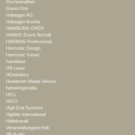
Gschwendtner
Guest-One
Habegger AG
Habegger Austria
HAMBURG OPEN
HAMKE Event-Technik
HARMAN Professional
Harmonic Design
Harmonic Sound
hazebase
HB-Laser
HDwireless
Headroom Media Service
heinekingmedia
HELi
HICO
High End Systems
Highlite International
Hildebrandt
Veranstaltungstechnik
HK Audio