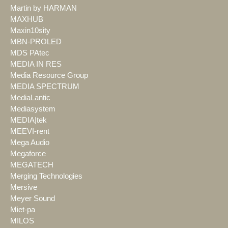
Martin by HARMAN
MAXHUB
Maxin10sity
MBN-PROLED
MDS PAtec
MEDIA IN RES
Media Resource Group
MEDIA SPECTRUM
MediaLantic
Mediasystem
MEDIA|tek
MEEVI-rent
Mega Audio
Megaforce
MEGATECH
Merging Technologies
Mersive
Meyer Sound
Miet-pa
MILOS