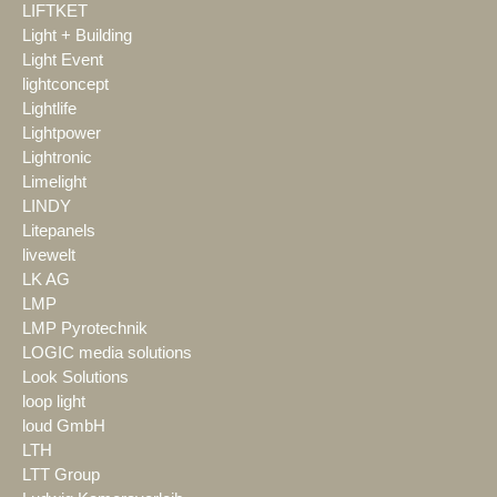
LIFTKET
Light + Building
Light Event
lightconcept
Lightlife
Lightpower
Lightronic
Limelight
LINDY
Litepanels
livewelt
LK AG
LMP
LMP Pyrotechnik
LOGIC media solutions
Look Solutions
loop light
loud GmbH
LTH
LTT Group