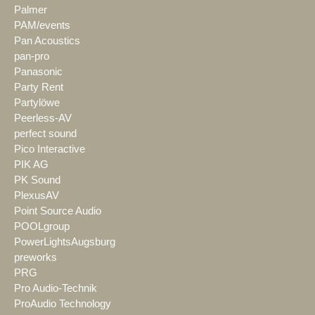
Palmer
PAM/events
Pan Acoustics
pan-pro
Panasonic
Party Rent
Partylöwe
Peerless-AV
perfect sound
Pico Interactive
PIK AG
PK Sound
PlexusAV
Point Source Audio
POOLgroup
PowerLightsAugsburg
preworks
PRG
Pro Audio-Technik
ProAudio Technology