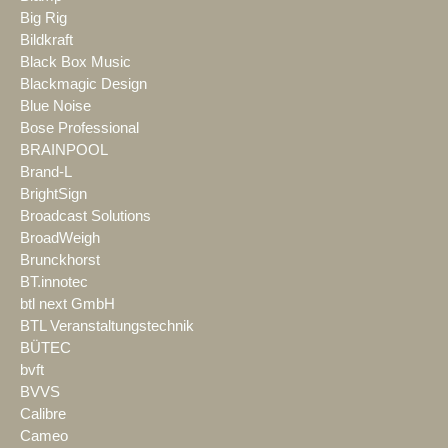
Big Rig
Bildkraft
Black Box Music
Blackmagic Design
Blue Noise
Bose Professional
BRAINPOOL
Brand-L
BrightSign
Broadcast Solutions
BroadWeigh
Brunckhorst
BT.innotec
btl next GmbH
BTL Veranstaltungstechnik
BÜTEC
bvft
BVVS
Calibre
Cameo