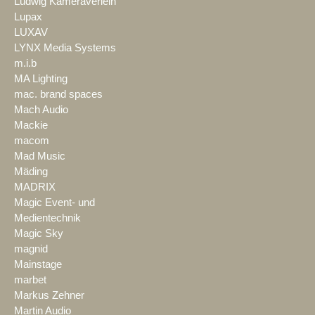
Ludwig Kameraverleih
Lupax
LUXAV
LYNX Media Systems
m.i.b
MA Lighting
mac. brand spaces
Mach Audio
Mackie
macom
Mad Music
Mäding
MADRIX
Magic Event- und
Medientechnik
Magic Sky
magnid
Mainstage
marbet
Markus Zehner
Martin Audio