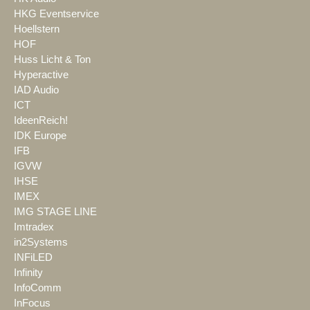
HKG Eventservice
Hoellstern
HOF
Huss Licht & Ton
Hyperactive
IAD Audio
ICT
IdeenReich!
IDK Europe
IFB
IGVW
IHSE
IMEX
IMG STAGE LINE
Imtradex
in2Systems
INFiLED
Infinity
InfoComm
InFocus