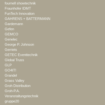
fournell showtechnik
Fraunhofer IDMT
FunTech Innovation
GAHRENS + BATTERMANN
Gardemann
Gefen
GEMCO
Genelec
George P. Johnson
Gerriets
GETEC Eventtechnik
Global Truss
GLP
GO4IT!
Grandel
Grass Valley
Groh Distribution
Groh-P.A.
Veranstaltungstechnik
gruppe20