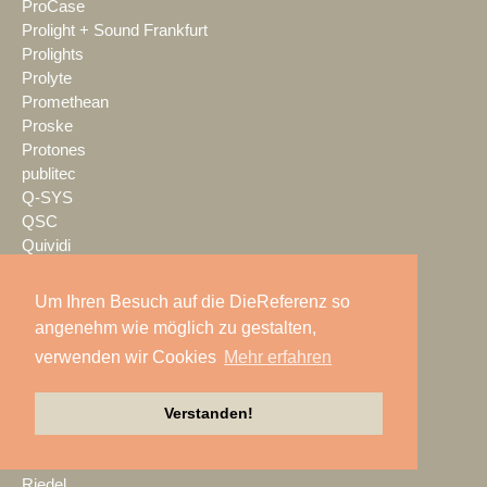
ProCase
Prolight + Sound Frankfurt
Prolights
Prolyte
Promethean
Proske
Protones
publitec
Q-SYS
QSC
Quividi
Qvest
Rain Age
Um Ihren Besuch auf die DieReferenz so
Rauschenberger Catering
angenehm wie möglich zu gestalten,
RCF
verwenden wir Cookies
Mehr erfahren
RENT EVENT TEC
rent4event
RentalNet
Verstanden!
Reprofil
rgb
Riedel