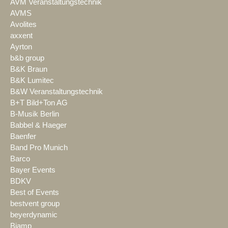
AVM Veranstaltungstechnik
AVMS
Avolites
axxent
Ayrton
b&b group
B&K Braun
B&K Lumitec
B&W Veranstaltungstechnik
B+T Bild+Ton AG
B-Musik Berlin
Babbel & Haeger
Baenfer
Band Pro Munich
Barco
Bayer Events
BDKV
Best of Events
bestvent group
beyerdynamic
Biamp