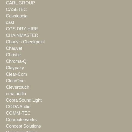
CARL GROUP
CASETEC
Cassiopeia
cast
CGS DRY HIRE
CHAINMASTER
Charly's Checkpoint
Chauvet
Christie
Chroma-Q
Claypaky
Clear-Com
ClearOne
Clevertouch
cma audio
Cobra Sound Light
CODA Audio
COMM-TEC
Computerworks
Concept Solutions