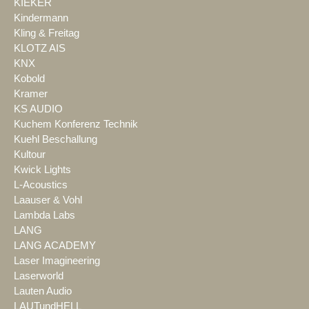
KIEKER
Kindermann
Kling & Freitag
KLOTZ AIS
KNX
Kobold
Kramer
KS AUDIO
Kuchem Konferenz Technik
Kuehl Beschallung
Kultour
Kwick Lights
L-Acoustics
Laauser & Vohl
Lambda Labs
LANG
LANG ACADEMY
Laser Imagineering
Laserworld
Lauten Audio
LAUTundHELL