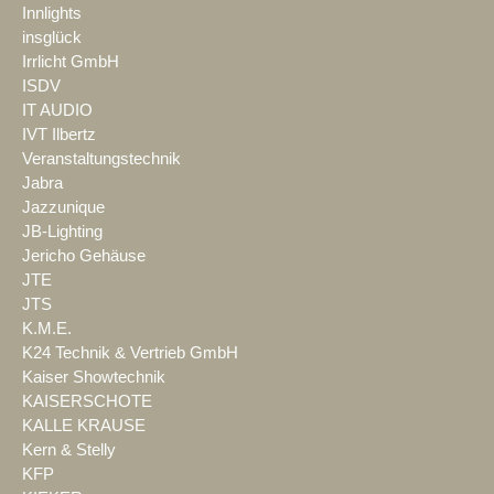
Innlights
insglück
Irrlicht GmbH
ISDV
IT AUDIO
IVT Ilbertz
Veranstaltungstechnik
Jabra
Jazzunique
JB-Lighting
Jericho Gehäuse
JTE
JTS
K.M.E.
K24 Technik & Vertrieb GmbH
Kaiser Showtechnik
KAISERSCHOTE
KALLE KRAUSE
Kern & Stelly
KFP