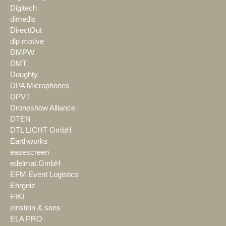
Digitech
dimedis
DirectOut
dlp motive
DMPW
DMT
Doughty
DPA Microphones
DPVT
Droneshow Alliance
DTEN
DTL LICHT GmbH
Earthworks
easescreen
edelmat.GmbH
EFM Event Logistics
Ehrgeiz
EIKI
einstein & sons
ELA PRO