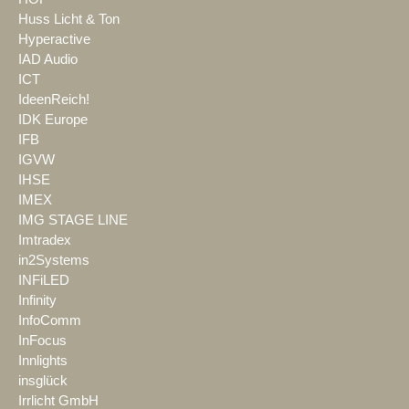
Huss Licht & Ton
Hyperactive
IAD Audio
ICT
IdeenReich!
IDK Europe
IFB
IGVW
IHSE
IMEX
IMG STAGE LINE
Imtradex
in2Systems
INFiLED
Infinity
InfoComm
InFocus
Innlights
insglück
Irrlicht GmbH