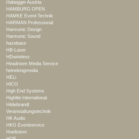
Habegger Austria
HAMBURG OPEN
HAMKE Event-Technik
HARMAN Professional
Harmonic Design
Harmonic Sound
hazebase
HB-Laser
HDwireless
Headroom Media Service
heinekingmedia
HELi
HICO
High End Systems
Highlite International
Hildebrandt
Veranstaltungstechnik
HK Audio
HKG Eventservice
Hoellstern
HOF