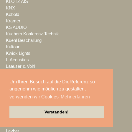
KLOTZ AIS
KNX
Kobold
Kramer
KS AUDIO
Kuchem Konferenz Technik
Kuehl Beschallung
Kultour
Kwick Lights
L-Acoustics
Laauser & Vohl
Lambda Labs
LANG
Um Ihren Besuch auf die DieReferenz so
LANG ACADEMY
angenehm wie möglich zu gestalten,
Laser Imagineering
verwenden wir Cookies
Mehr erfahren
Laserworld
Lauten Audio
LAUTundHELL
Verstanden!
Lawo
Lax Europa
Layher