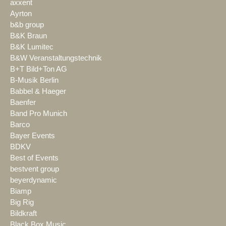
axxent
Ayrton
b&b group
B&K Braun
B&K Lumitec
B&W Veranstaltungstechnik
B+T Bild+Ton AG
B-Musik Berlin
Babbel & Haeger
Baenfer
Band Pro Munich
Barco
Bayer Events
BDKV
Best of Events
bestvent group
beyerdynamic
Biamp
Big Rig
Bildkraft
Black Box Music