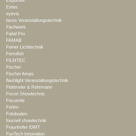
Exposive
Extes
eyevis
faces Veranstaltungstechnik
Fachwerk
Faital Pro
FAMAB
Feiner Lichttechnik
Ferrofish
FILMTEC
Fischer
Fischer Amps
flashlight Veranstaltungstechnik
Flottmeier & Rehrmann
Focon Showtechnic
Focusrite
Fohhn
Fotoboden
fournell showtechnik
Fraunhofer IDMT
FunTech Innovation