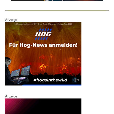
o
k
Anzeige
Anzeige