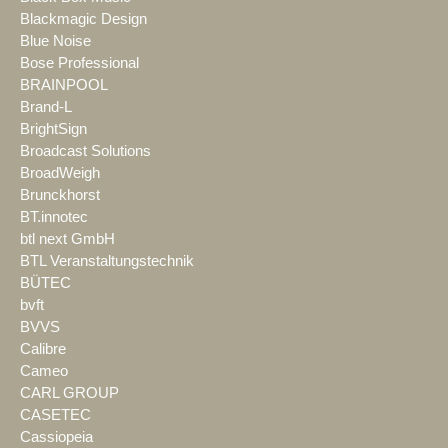
Blackmagic Design
Blue Noise
Bose Professional
BRAINPOOL
Brand-L
BrightSign
Broadcast Solutions
BroadWeigh
Brunckhorst
BT.innotec
btl next GmbH
BTL Veranstaltungstechnik
BÜTEC
bvft
BVVS
Calibre
Cameo
CARL GROUP
CASETEC
Cassiopeia