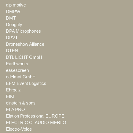
dlp motive
DMPW
DMT
Doughty
DPA Microphones
DPVT
Droneshow Alliance
DTEN
DTL LICHT GmbH
Earthworks
easescreen
edelmat.GmbH
EFM Event Logistics
Ehrgeiz
EIKI
einstein & sons
ELA PRO
Elation Professional EUROPE
ELECTRIC CLAUDIO MERLO
Electro-Voice