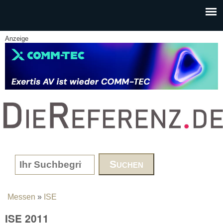
Skip to main content
Anzeige
www.DieReferenz.de
Search form
Messen
»
ISE
You are here
ISE 2011