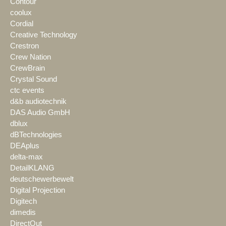
Contour
coolux
Cordial
Creative Technology
Crestron
Crew Nation
CrewBrain
Crystal Sound
ctc events
d&b audiotechnik
DAS Audio GmbH
dblux
dBTechnologies
DEAplus
delta-max
DetailKLANG
deutschewerbewelt
Digital Projection
Digitech
dimedis
DirectOut