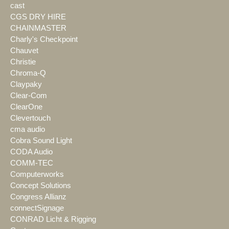
cast
CGS DRY HIRE
CHAINMASTER
Charly's Checkpoint
Chauvet
Christie
Chroma-Q
Claypaky
Clear-Com
ClearOne
Clevertouch
cma audio
Cobra Sound Light
CODA Audio
COMM-TEC
Computerworks
Concept Solutions
Congress Allianz
connectSignage
CONRAD Licht & Rigging