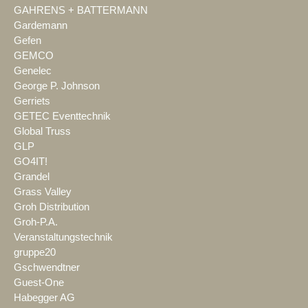
GAHRENS + BATTERMANN
Gardemann
Gefen
GEMCO
Genelec
George P. Johnson
Gerriets
GETEC Eventtechnik
Global Truss
GLP
GO4IT!
Grandel
Grass Valley
Groh Distribution
Groh-P.A.
Veranstaltungstechnik
gruppe20
Gschwendtner
Guest-One
Habegger AG