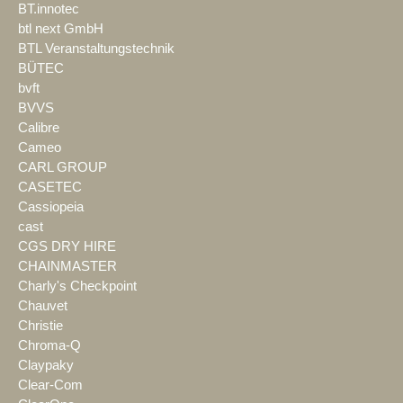
BT.innotec
btl next GmbH
BTL Veranstaltungstechnik
BÜTEC
bvft
BVVS
Calibre
Cameo
CARL GROUP
CASETEC
Cassiopeia
cast
CGS DRY HIRE
CHAINMASTER
Charly's Checkpoint
Chauvet
Christie
Chroma-Q
Claypaky
Clear-Com