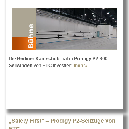
Die
Berliner Kantschul
e hat in
Prodigy P2-300
Seilwinden
von
ETC
investiert.
mehr»
about Neue
Seilwinden für die
Kantschule
„Safety First“ – Prodigy P2-Seilzüge von
ETC