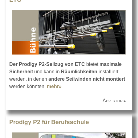
Der Prodigy P2-Seilzug von ETC
bietet
maximale
Sicherheit
und kann in
Räumlichkeiten
installiert
werden, in denen
andere Seilwinden nicht montiert
werden könnten.
mehr»
about „Safety First“ – Prodigy
P2-Seilzüge von ETC
Advertorial
Prodigy P2 für Berufsschule