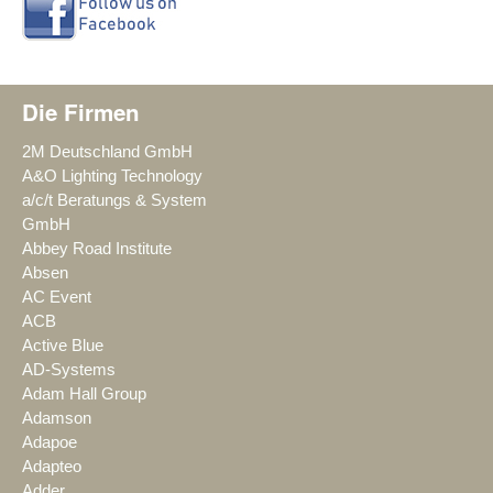
Die Firmen
2M Deutschland GmbH
A&O Lighting Technology
a/c/t Beratungs & System
GmbH
Abbey Road Institute
Absen
AC Event
ACB
Active Blue
AD-Systems
Adam Hall Group
Adamson
Adapoe
Adapteo
Adder