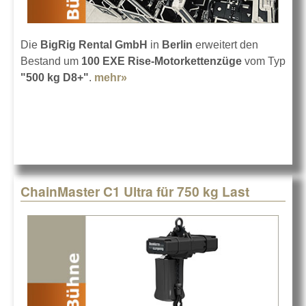
Die
BigRig Rental GmbH
in
Berlin
erweitert den
Bestand um
100 EXE Rise-Motorkettenzüge
vom Typ
"500 kg D8+"
.
mehr»
about Big Rig mit 100 EXE Rise-
Motoren
ChainMaster C1 Ultra für 750 kg Last