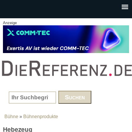
Skip to main content
Anzeige
www.DieReferenz.de
Search form
Bühne
»
Bühnenprodukte
You are here
Hebezeug