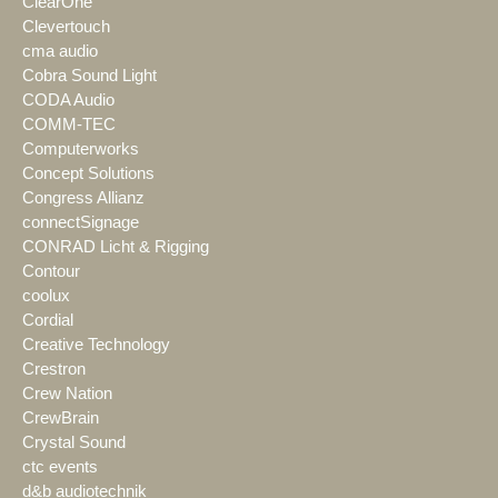
ClearOne
Clevertouch
cma audio
Cobra Sound Light
CODA Audio
COMM-TEC
Computerworks
Concept Solutions
Congress Allianz
connectSignage
CONRAD Licht & Rigging
Contour
coolux
Cordial
Creative Technology
Crestron
Crew Nation
CrewBrain
Crystal Sound
ctc events
d&b audiotechnik