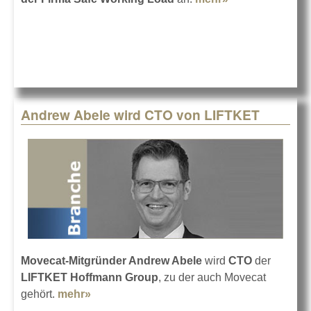
setzt auf SWL
Motor-
Controller
Andrew Abele wird CTO von LIFTKET
Movecat-Mitgründer Andrew Abele
wird
CTO
der
LIFTKET Hoffmann Group
, zu der auch Movecat
gehört.
mehr»
about Andrew Abele wird CTO von
LIFTKET