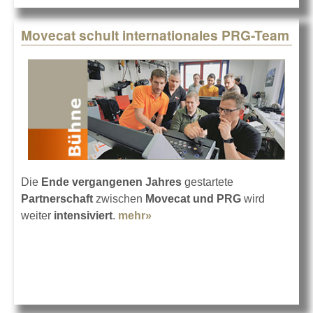
Movecat schult internationales PRG-Team
Die
Ende vergangenen Jahres
gestartete
Partnerschaft
zwischen
Movecat und PRG
wird
weiter
intensiviert
.
mehr»
about Movecat schult
internationales PRG-Team