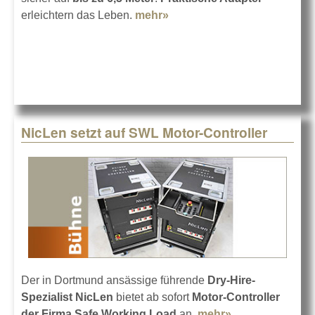
erleichtern das Leben.
mehr»
about ML2 Serie von
Mobiltechlifts erweitert
NicLen setzt auf SWL Motor-Controller
Der in Dortmund ansässige führende
Dry-Hire-
Spezialist NicLen
bietet ab sofort
Motor-Controller
der Firma Safe Working Load
an.
mehr»
about NicLen