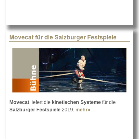
Bühne
zum
Üben
an der
Uni
Movecat für die Salzburger Festspiele
Movecat
liefert die
kinetischen Systeme
für die
Salzburger Festspiele
2019.
mehr»
about Movecat für
die Salzburger
Festspiele