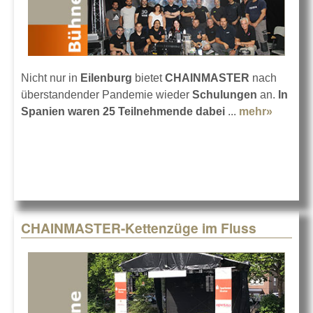
Nicht nur in
Eilenburg
bietet
CHAINMASTER
nach
überstandender Pandemie wieder
Schulungen
an.
In
Spanien waren 25 Teilnehmende dabei
...
mehr»
about 
Schulu
CHAIN
CHAINMASTER-Kettenzüge im Fluss