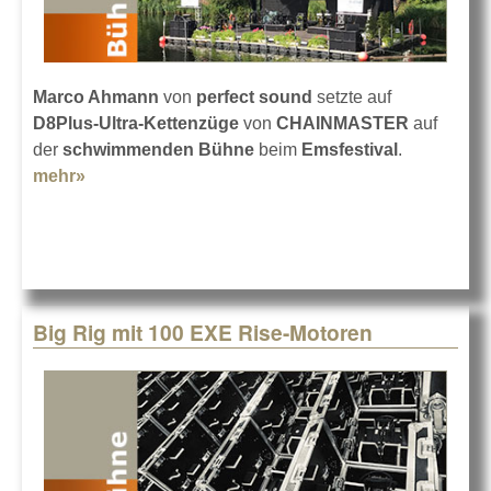
Marco Ahmann
von
perfect sound
setzte auf
D8Plus-Ultra-Kettenzüge
von
CHAINMASTER
auf
der
schwimmenden Bühne
beim
Emsfestival
.
mehr»
about CHAINMASTER-Kettenzüge im Fluss
Big Rig mit 100 EXE Rise-Motoren