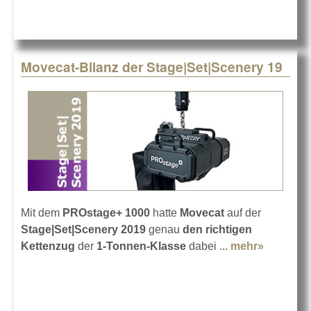
Movecat-Bilanz der Stage|Set|Scenery 19
Mit dem
PROstage+ 1000
hatte
Movecat
auf der
Stage|Set|Scenery 2019
genau
den richtigen
Kettenzug
der
1-Tonnen-Klasse
dabei ...
mehr»
about Mo
Bilanz d
Stage|Se
19