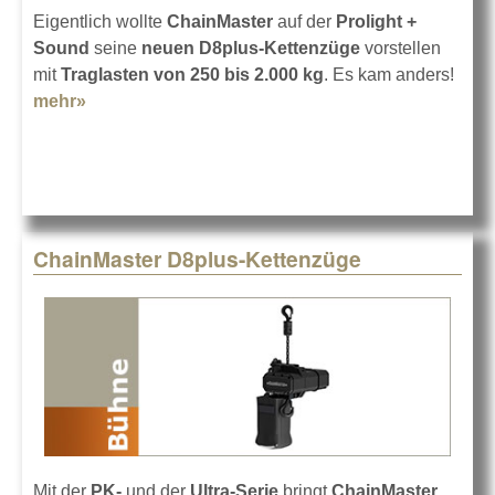
Eigentlich wollte
ChainMaster
auf der
Prolight +
Sound
seine
neuen D8plus-Kettenzüge
vorstellen
mit
Traglasten von 250 bis 2.000 kg
. Es kam anders!
mehr»
about Kompakte Kettenzüge von ChainMaster
ChainMaster D8plus-Kettenzüge
Mit der
PK-
und der
Ultra-Serie
bringt
ChainMaster