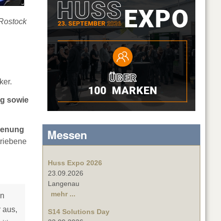
nRostock
ker.
kg sowie
ienung
Messen
triebene
Huss Expo 2026
23.09.2026
Langenau
mehr ...
en
 aus,
S14 Solutions Day