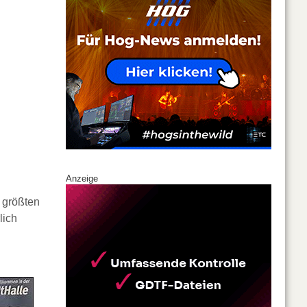
Anzeige
 größten
lich