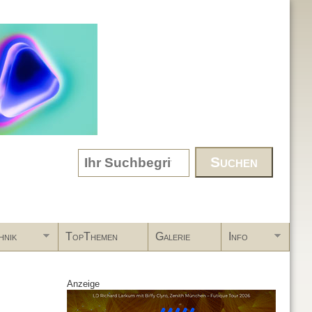
Search form
hnik
TopThemen
Galerie
Info
Anzeige