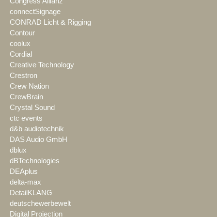
Congress Allianz
connectSignage
CONRAD Licht & Rigging
Contour
coolux
Cordial
Creative Technology
Crestron
Crew Nation
CrewBrain
Crystal Sound
ctc events
d&b audiotechnik
DAS Audio GmbH
dblux
dBTechnologies
DEAplus
delta-max
DetailKLANG
deutschewerbewelt
Digital Projection