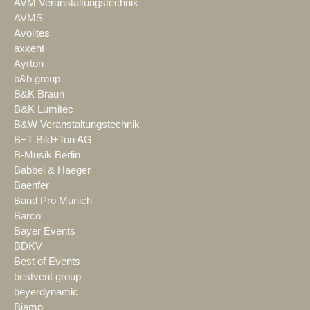
AVM Veranstaltungstechnik
AVMS
Avolites
axxent
Ayrton
b&b group
B&K Braun
B&K Lumitec
B&W Veranstaltungstechnik
B+T Bild+Ton AG
B-Musik Berlin
Babbel & Haeger
Baenfer
Band Pro Munich
Barco
Bayer Events
BDKV
Best of Events
bestvent group
beyerdynamic
Biamp