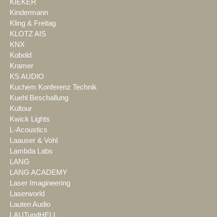
KIEKER
Kindermann
Kling & Freitag
KLOTZ AIS
KNX
Kobold
Kramer
KS AUDIO
Kuchem Konferenz Technik
Kuehl Beschallung
Kultour
Kwick Lights
L-Acoustics
Laauser & Vohl
Lambda Labs
LANG
LANG ACADEMY
Laser Imagineering
Laserworld
Lauten Audio
LAUTundHELL