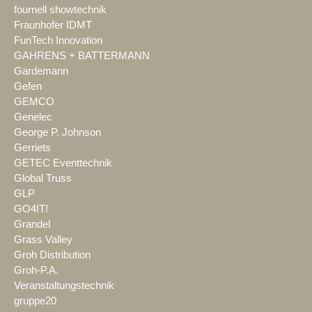
fournell showtechnik
Fraunhofer IDMT
FunTech Innovation
GAHRENS + BATTERMANN
Gardemann
Gefen
GEMCO
Genelec
George P. Johnson
Gerriets
GETEC Eventtechnik
Global Truss
GLP
GO4IT!
Grandel
Grass Valley
Groh Distribution
Groh-P.A.
Veranstaltungstechnik
gruppe20