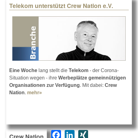
Telekom unterstützt Crew Nation e.V.
Eine Woche
lang stellt die
Telekom
- der Corona-
Situation wegen - ihre
Werbeplätze gemeinnützigen
Organisationen zur Verfügung
. Mit dabei:
Crew
Nation
.
mehr»
about Telekom unterstützt Crew Nation
e.V.
F
Li
XI
Crew Nation