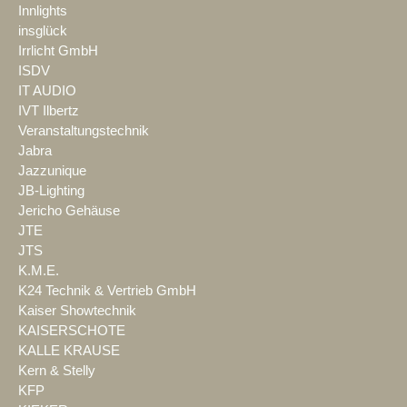
Innlights
insglück
Irrlicht GmbH
ISDV
IT AUDIO
IVT Ilbertz
Veranstaltungstechnik
Jabra
Jazzunique
JB-Lighting
Jericho Gehäuse
JTE
JTS
K.M.E.
K24 Technik & Vertrieb GmbH
Kaiser Showtechnik
KAISERSCHOTE
KALLE KRAUSE
Kern & Stelly
KFP