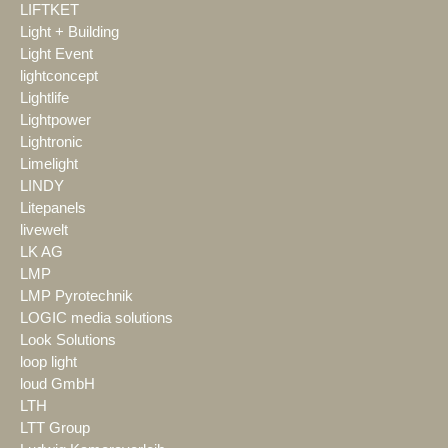
LIFTKET
Light + Building
Light Event
lightconcept
Lightlife
Lightpower
Lightronic
Limelight
LINDY
Litepanels
livewelt
LK AG
LMP
LMP Pyrotechnik
LOGIC media solutions
Look Solutions
loop light
loud GmbH
LTH
LTT Group