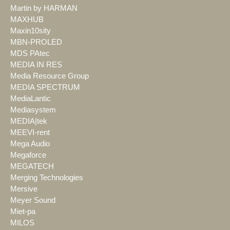
Martin by HARMAN
MAXHUB
Maxin10sity
MBN-PROLED
MDS PAtec
MEDIA IN RES
Media Resource Group
MEDIA SPECTRUM
MediaLantic
Mediasystem
MEDIA|tek
MEEVI-rent
Mega Audio
Megaforce
MEGATECH
Merging Technologies
Mersive
Meyer Sound
Miet-pa
MILOS