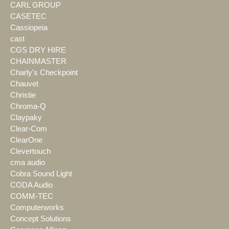
CARL GROUP
CASETEC
Cassiopeia
cast
CGS DRY HIRE
CHAINMASTER
Charly's Checkpoint
Chauvet
Christie
Chroma-Q
Claypaky
Clear-Com
ClearOne
Clevertouch
cma audio
Cobra Sound Light
CODA Audio
COMM-TEC
Computerworks
Concept Solutions