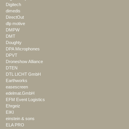
Digitech
dimedis
DirectOut
dlp motive
DMPW
DMT
Doughty
DPA Microphones
DPVT
Droneshow Alliance
DTEN
DTL LICHT GmbH
Earthworks
easescreen
edelmat.GmbH
EFM Event Logistics
Ehrgeiz
EIKI
einstein & sons
ELA PRO