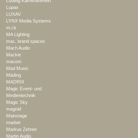
Ludwig Kameraverleih
Lupax
LUXAV
LYNX Media Systems
m.i.b
MA Lighting
mac. brand spaces
Mach Audio
Mackie
macom
Mad Music
Mäding
MADRIX
Magic Event- und
Medientechnik
Magic Sky
magnid
Mainstage
marbet
Markus Zehner
Martin Audio