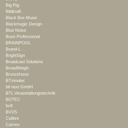
Big Rig
Bildkraft
Black Box Music
Blackmagic Design
Blue Noise
Bose Professional
BRAINPOOL
Brand-L
BrightSign
Broadcast Solutions
BroadWeigh
Brunckhorst
BT.innotec
btl next GmbH
BTL Veranstaltungstechnik
BÜTEC
bvft
BVVS
Calibre
Cameo