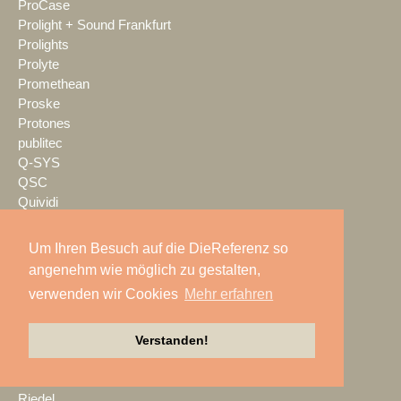
ProCase
Prolight + Sound Frankfurt
Prolights
Prolyte
Promethean
Proske
Protones
publitec
Q-SYS
QSC
Quividi
Qvest
Rain Age
Um Ihren Besuch auf die DieReferenz so
Rauschenberger Catering
angenehm wie möglich zu gestalten,
RCF
verwenden wir Cookies
Mehr erfahren
RENT EVENT TEC
rent4event
RentalNet
Verstanden!
Reprofil
rgb
Riedel