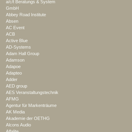
a/c/t Beratungs & System
GmbH
Abbey Road Institute
Absen
AC Event
ACB
Active Blue
AD-Systems
Adam Hall Group
Adamson
Adapoe
Adapteo
Adder
AED group
AES Veranstaltungstechnik
AFMG
Agentur für Markenträume
AK Media
Akademie der OETHG
Alcons Audio
Alfalite