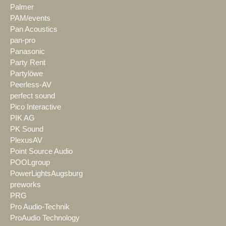
Palmer
PAM/events
Pan Acoustics
pan-pro
Panasonic
Party Rent
Partylöwe
Peerless-AV
perfect sound
Pico Interactive
PIK AG
PK Sound
PlexusAV
Point Source Audio
POOLgroup
PowerLightsAugsburg
preworks
PRG
Pro Audio-Technik
ProAudio Technology