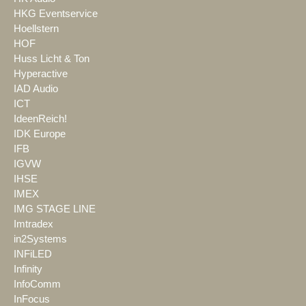
HKG Eventservice
Hoellstern
HOF
Huss Licht & Ton
Hyperactive
IAD Audio
ICT
IdeenReich!
IDK Europe
IFB
IGVW
IHSE
IMEX
IMG STAGE LINE
Imtradex
in2Systems
INFiLED
Infinity
InfoComm
InFocus