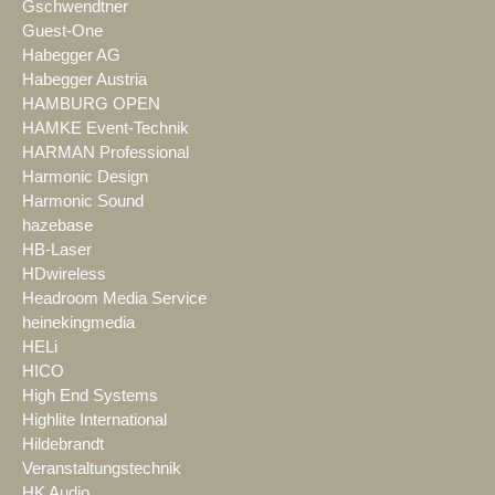
Gschwendtner
Guest-One
Habegger AG
Habegger Austria
HAMBURG OPEN
HAMKE Event-Technik
HARMAN Professional
Harmonic Design
Harmonic Sound
hazebase
HB-Laser
HDwireless
Headroom Media Service
heinekingmedia
HELi
HICO
High End Systems
Highlite International
Hildebrandt
Veranstaltungstechnik
HK Audio