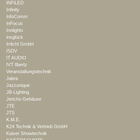
INFiLED
Infinity
InfoComm
InFocus
Innlights
insglück
Irrlicht GmbH
ISDV
IT AUDIO
IVT Ilbertz
Veranstaltungstechnik
Jabra
Jazzunique
JB-Lighting
Jericho Gehäuse
JTE
JTS
K.M.E.
K24 Technik & Vertrieb GmbH
Kaiser Showtechnik