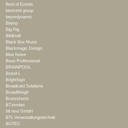
Best of Events
bestvent group
beyerdynamic
Biamp
Big Rig
Bildkraft
Black Box Music
Blackmagic Design
Blue Noise
Bose Professional
BRAINPOOL
Brand-L
BrightSign
Broadcast Solutions
BroadWeigh
Brunckhorst
BT.innotec
btl next GmbH
BTL Veranstaltungstechnik
BÜTEC