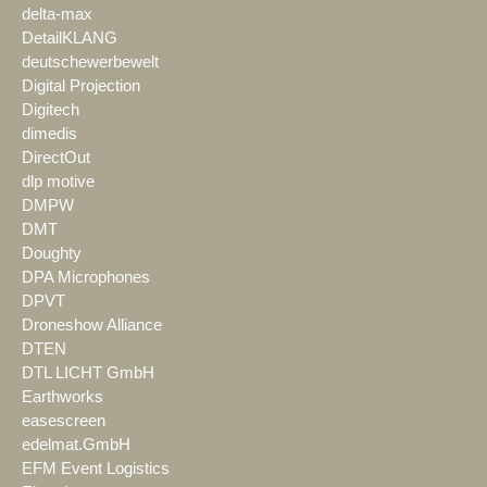
delta-max
DetailKLANG
deutschewerbewelt
Digital Projection
Digitech
dimedis
DirectOut
dlp motive
DMPW
DMT
Doughty
DPA Microphones
DPVT
Droneshow Alliance
DTEN
DTL LICHT GmbH
Earthworks
easescreen
edelmat.GmbH
EFM Event Logistics