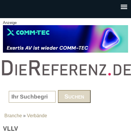
Skip to main content
Anzeige
www.DieReferenz.de
Search form
Branche
»
Verbände
You are here
VLLV