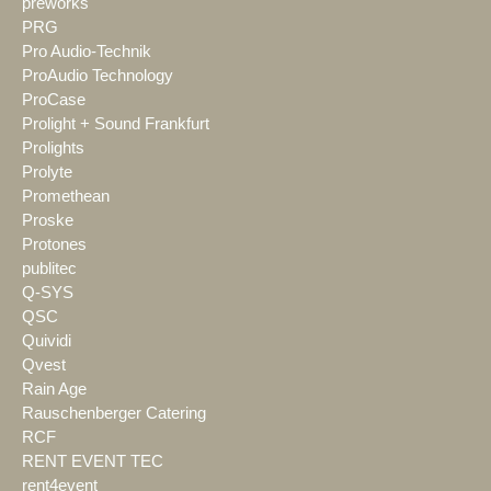
preworks
PRG
Pro Audio-Technik
ProAudio Technology
ProCase
Prolight + Sound Frankfurt
Prolights
Prolyte
Promethean
Proske
Protones
publitec
Q-SYS
QSC
Quividi
Qvest
Rain Age
Rauschenberger Catering
RCF
RENT EVENT TEC
rent4event