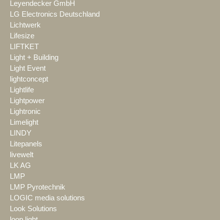
Leyendecker GmbH
LG Electronics Deutschland
Lichtwerk
Lifesize
LIFTKET
Light + Building
Light Event
lightconcept
Lightlife
Lightpower
Lightronic
Limelight
LINDY
Litepanels
livewelt
LK AG
LMP
LMP Pyrotechnik
LOGIC media solutions
Look Solutions
loop light