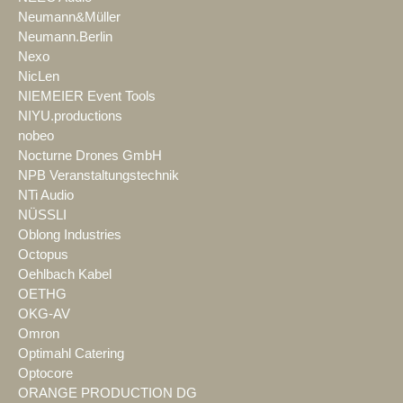
Neumann&Müller
Neumann.Berlin
Nexo
NicLen
NIEMEIER Event Tools
NIYU.productions
nobeo
Nocturne Drones GmbH
NPB Veranstaltungstechnik
NTi Audio
NÜSSLI
Oblong Industries
Octopus
Oehlbach Kabel
OETHG
OKG-AV
Omron
Optimahl Catering
Optocore
ORANGE PRODUCTION DG