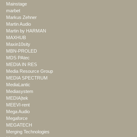
Mainstage
marbet
Markus Zehner
Martin Audio
Martin by HARMAN
MAXHUB
Maxin10sity
MBN-PROLED
MDS PAtec
MEDIA IN RES
Media Resource Group
MEDIA SPECTRUM
MediaLantic
Mediasystem
MEDIA|tek
MEEVI-rent
Mega Audio
Megaforce
MEGATECH
Merging Technologies