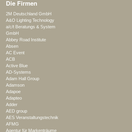
Die Firmen
2M Deutschland GmbH
A&O Lighting Technology
a/c/t Beratungs & System
GmbH
Abbey Road Institute
Absen
AC Event
ACB
Active Blue
AD-Systems
Adam Hall Group
Adamson
Adapoe
Adapteo
Adder
AED group
AES Veranstaltungstechnik
AFMG
Agentur für Markenträume