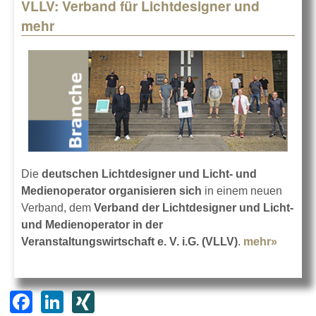
VLLV: Verband für Lichtdesigner und
mehr
Die
deutschen Lichtdesigner und Licht- und
Medienoperator organisieren sich
in einem neuen
Verband, dem
Verband der Lichtdesigner und Licht-
und Medienoperator in der
Veranstaltungswirtschaft e. V. i.G. (VLLV)
.
mehr»
about 
Verban
Lichtd
und me
F
Li
XI