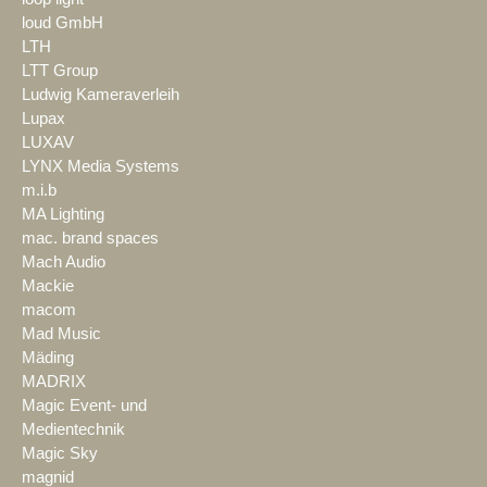
loud GmbH
LTH
LTT Group
Ludwig Kameraverleih
Lupax
LUXAV
LYNX Media Systems
m.i.b
MA Lighting
mac. brand spaces
Mach Audio
Mackie
macom
Mad Music
Mäding
MADRIX
Magic Event- und
Medientechnik
Magic Sky
magnid