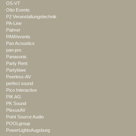
OS-VT
Otto Events
P2 Veranstaltungstechnik
PA-Line
Palmer
PAM/events
Pan Acoustics
pan-pro
Panasonic
Party Rent
Partylöwe
Peerless-AV
perfect sound
Pico Interactive
PIK AG
PK Sound
PlexusAV
Point Source Audio
POOLgroup
PowerLightsAugsburg