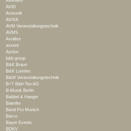
Aventem
AVID
Avisonik
AVIXA
AVM Veranstaltungstechnik
AVMS
Avolites
axxent
Ayrton
b&b group
B&K Braun
B&K Lumitec
B&W Veranstaltungstechnik
B+T Bild+Ton AG
B-Musik Berlin
Babbel & Haeger
Baenfer
Band Pro Munich
Barco
Bayer Events
BDKV