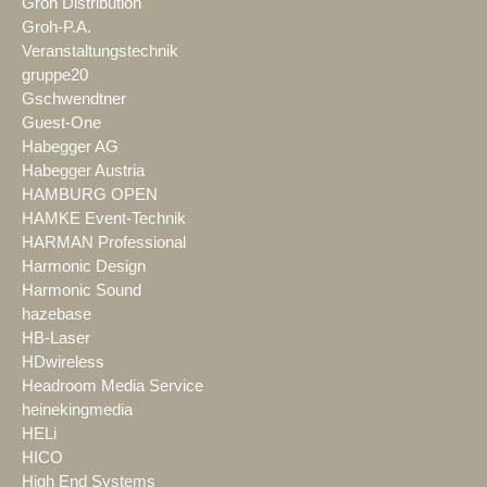
Groh Distribution
Groh-P.A.
Veranstaltungstechnik
gruppe20
Gschwendtner
Guest-One
Habegger AG
Habegger Austria
HAMBURG OPEN
HAMKE Event-Technik
HARMAN Professional
Harmonic Design
Harmonic Sound
hazebase
HB-Laser
HDwireless
Headroom Media Service
heinekingmedia
HELi
HICO
High End Systems