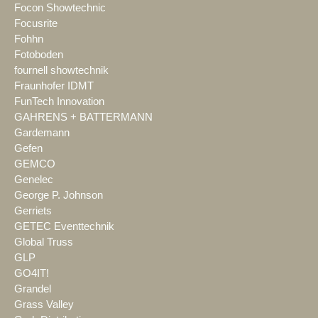
Focon Showtechnic
Focusrite
Fohhn
Fotoboden
fournell showtechnik
Fraunhofer IDMT
FunTech Innovation
GAHRENS + BATTERMANN
Gardemann
Gefen
GEMCO
Genelec
George P. Johnson
Gerriets
GETEC Eventtechnik
Global Truss
GLP
GO4IT!
Grandel
Grass Valley