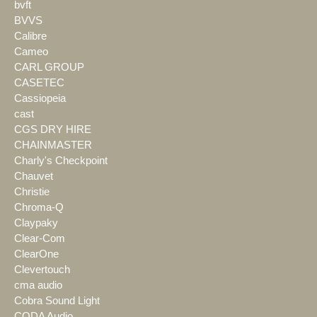
bvft
BVVS
Calibre
Cameo
CARL GROUP
CASETEC
Cassiopeia
cast
CGS DRY HIRE
CHAINMASTER
Charly's Checkpoint
Chauvet
Christie
Chroma-Q
Claypaky
Clear-Com
ClearOne
Clevertouch
cma audio
Cobra Sound Light
CODA Audio