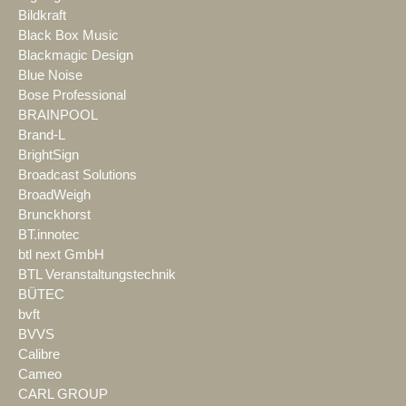
Bildkraft
Black Box Music
Blackmagic Design
Blue Noise
Bose Professional
BRAINPOOL
Brand-L
BrightSign
Broadcast Solutions
BroadWeigh
Brunckhorst
BT.innotec
btl next GmbH
BTL Veranstaltungstechnik
BÜTEC
bvft
BVVS
Calibre
Cameo
CARL GROUP