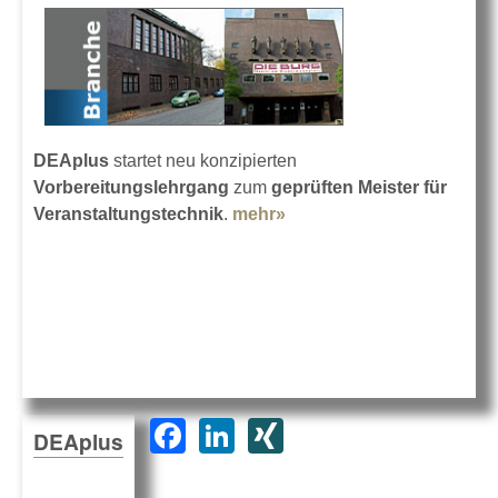
DEAplus
startet neu konzipierten
Vorbereitungslehrgang
zum
geprüften Meister für
Veranstaltungstechnik
.
mehr»
about Der neue Meister
F
Li
XI
DEAplus
a
n
N