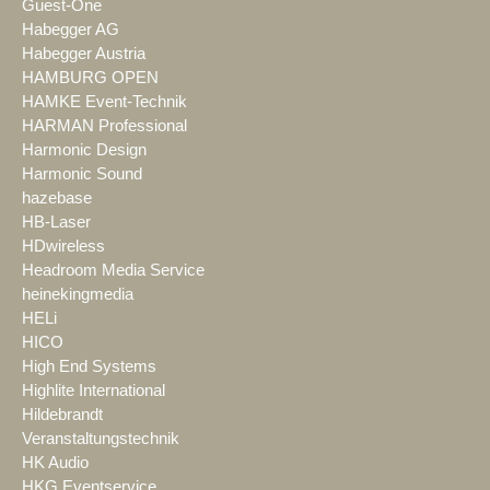
Guest-One
Habegger AG
Habegger Austria
HAMBURG OPEN
HAMKE Event-Technik
HARMAN Professional
Harmonic Design
Harmonic Sound
hazebase
HB-Laser
HDwireless
Headroom Media Service
heinekingmedia
HELi
HICO
High End Systems
Highlite International
Hildebrandt
Veranstaltungstechnik
HK Audio
HKG Eventservice