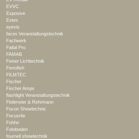
EVVC
Exposive
Extes
eyevis
faces Veranstaltungstechnik
Fachwerk
Faital Pro
FAMAB
Feiner Lichttechnik
Ferrofish
FILMTEC
Fischer
Fischer Amps
flashlight Veranstaltungstechnik
Flottmeier & Rehrmann
Focon Showtechnic
Focusrite
Fohhn
Fotoboden
fournell showtechnik