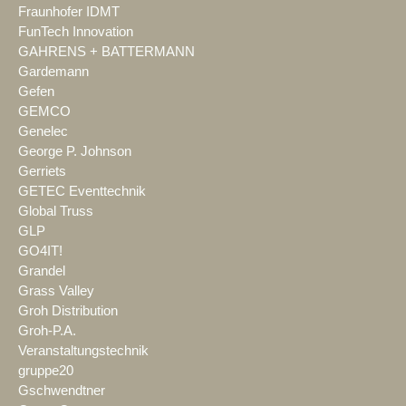
Fraunhofer IDMT
FunTech Innovation
GAHRENS + BATTERMANN
Gardemann
Gefen
GEMCO
Genelec
George P. Johnson
Gerriets
GETEC Eventtechnik
Global Truss
GLP
GO4IT!
Grandel
Grass Valley
Groh Distribution
Groh-P.A.
Veranstaltungstechnik
gruppe20
Gschwendtner