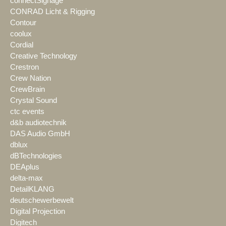
connectSignage
CONRAD Licht & Rigging
Contour
coolux
Cordial
Creative Technology
Crestron
Crew Nation
CrewBrain
Crystal Sound
ctc events
d&b audiotechnik
DAS Audio GmbH
dblux
dBTechnologies
DEAplus
delta-max
DetailKLANG
deutschewerbewelt
Digital Projection
Digitech