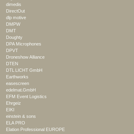
dimedis
DirectOut
dlp motive
DMPW
DMT
Doughty
DPA Microphones
DPVT
Droneshow Alliance
DTEN
DTL LICHT GmbH
Earthworks
easescreen
edelmat.GmbH
EFM Event Logistics
Ehrgeiz
EIKI
einstein & sons
ELA PRO
Elation Professional EUROPE