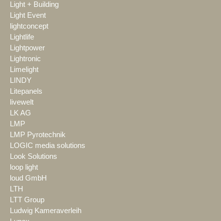
Light + Building
Light Event
lightconcept
Lightlife
Lightpower
Lightronic
Limelight
LINDY
Litepanels
livewelt
LK AG
LMP
LMP Pyrotechnik
LOGIC media solutions
Look Solutions
loop light
loud GmbH
LTH
LTT Group
Ludwig Kameraverleih