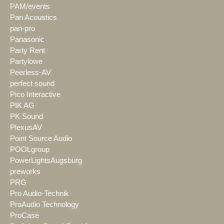
PAM/events
Pan Acoustics
pan-pro
Panasonic
Party Rent
Partylöwe
Peerless-AV
perfect sound
Pico Interactive
PIK AG
PK Sound
PlexusAV
Point Source Audio
POOLgroup
PowerLightsAugsburg
preworks
PRG
Pro Audio-Technik
ProAudio Technology
ProCase