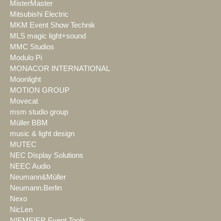
MisterMaster
Mitsubishi Electric
MKM Event Show Technik
MLS magic light+sound
MMC Studios
Modulo Pi
MONACOR INTERNATIONAL
Moonlight
MOTION GROUP
Movecat
msm studio group
Müller BBM
music & light design
MUTEC
NEC Display Solutions
NEEC Audio
Neumann&Müller
Neumann.Berlin
Nexo
NicLen
NIEMEIER Event Tools