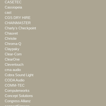
CASETEC
Cassiopeia
cast
CGS DRY HIRE
CHAINMASTER
Charly's Checkpoint
Chauvet
Christie
Chroma-Q
Claypaky
Clear-Com
ClearOne
Clevertouch
cma audio
Cobra Sound Light
CODA Audio
COMM-TEC
Computerworks
Concept Solutions
Congress Allianz