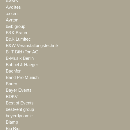
AVMS
Avolites
axxent
Ayrton
b&b group
B&K Braun
B&K Lumitec
B&W Veranstaltungstechnik
B+T Bild+Ton AG
B-Musik Berlin
Babbel & Haeger
Baenfer
Band Pro Munich
Barco
Bayer Events
BDKV
Best of Events
bestvent group
beyerdynamic
Biamp
Big Rig