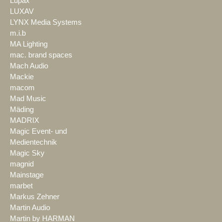
Lupax
LUXAV
LYNX Media Systems
m.i.b
MA Lighting
mac. brand spaces
Mach Audio
Mackie
macom
Mad Music
Mäding
MADRIX
Magic Event- und
Medientechnik
Magic Sky
magnid
Mainstage
marbet
Markus Zehner
Martin Audio
Martin by HARMAN