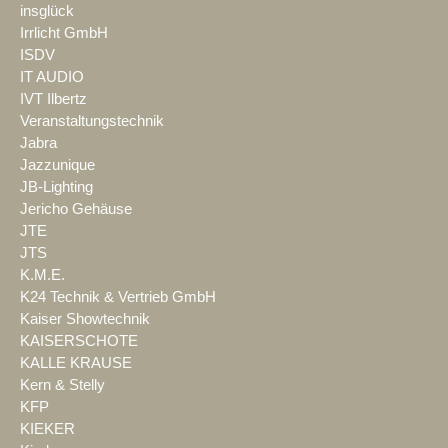
insglück
Irrlicht GmbH
ISDV
IT AUDIO
IVT Ilbertz
Veranstaltungstechnik
Jabra
Jazzunique
JB-Lighting
Jericho Gehäuse
JTE
JTS
K.M.E.
K24 Technik & Vertrieb GmbH
Kaiser Showtechnik
KAISERSCHOTE
KALLE KRAUSE
Kern & Stelly
KFP
KIEKER