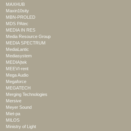
MAXHUB
Maxin10sity
MBN-PROLED
MDS PAtec
MEDIA IN RES
Media Resource Group
MEDIA SPECTRUM
MediaLantic
Mediasystem
MEDIA|tek
MEEVI-rent
Mega Audio
Megaforce
MEGATECH
Merging Technologies
Mersive
Meyer Sound
Miet-pa
MILOS
Ministry of Light