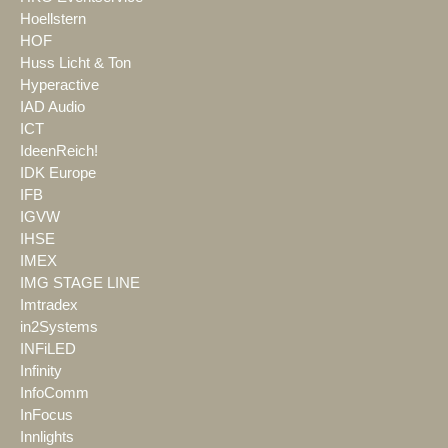
Hoellstern
HOF
Huss Licht & Ton
Hyperactive
IAD Audio
ICT
IdeenReich!
IDK Europe
IFB
IGVW
IHSE
IMEX
IMG STAGE LINE
Imtradex
in2Systems
INFiLED
Infinity
InfoComm
InFocus
Innlights