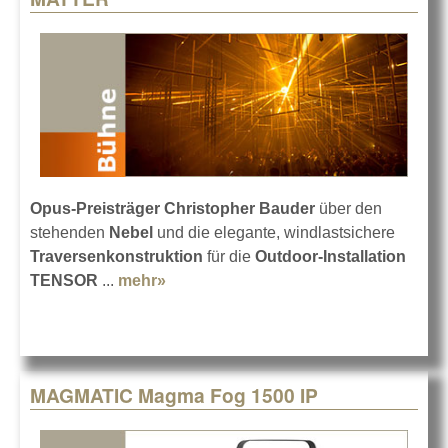
Opus-Preisträger Christopher Bauder
über den
stehenden
Nebel
und die elegante, windlastsichere
Traversenkonstruktion
für die
Outdoor-Installation
TENSOR
...
mehr»
about Nebel und Truss von cast für
DARK MATTER
MAGMATIC Magma Fog 1500 IP