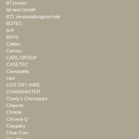
BT.innotec
btl next GmbH
BTL Veranstaltungstechnik
BÜTEC
bvft
BVVS
Calibre
Cameo
CARL GROUP
CASETEC
Cassiopeia
cast
CGS DRY HIRE
CHAINMASTER
Charly's Checkpoint
Chauvet
Christie
Chroma-Q
Claypaky
Clear-Com