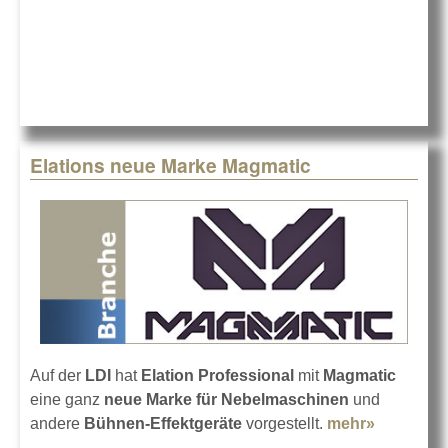
Tour-
Fogger N-
130
Elations neue Marke Magmatic
Auf der
LDI
hat
Elation Professional
mit
Magmatic
eine ganz
neue Marke für Nebelmaschinen
und
andere
Bühnen-Effektgeräte
vorgestellt.
mehr»
about
Elations