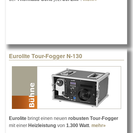
Fluids für
MAGMATICs
Hazer
Eurolite Tour-Fogger N-130
Eurolite
bringt einen neuen
robusten Tour-Fogger
mit einer
Heizleistung
von
1.300 Watt
.
mehr»
about
Eurolite