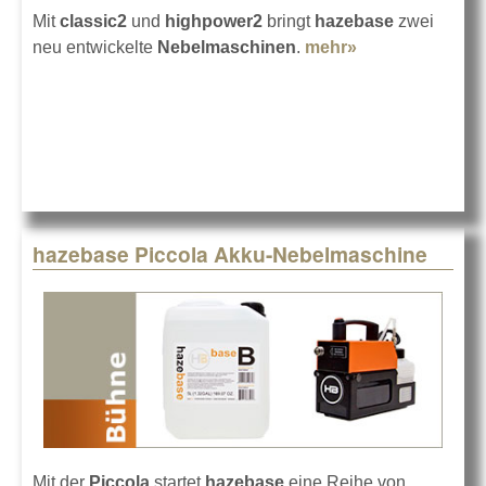
Mit
classic2
und
highpower2
bringt
hazebase
zwei
neu entwickelte
Nebelmaschinen
.
mehr»
about
hazebase
classic2 und
highpower2
hazebase Piccola Akku-Nebelmaschine
Mit der
Piccola
startet
hazebase
eine Reihe von