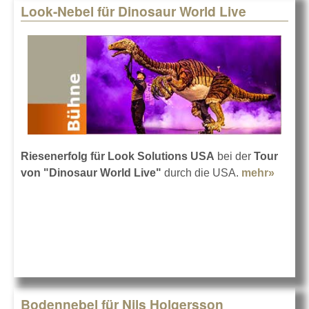
Look-Nebel für Dinosaur World Live
Riesenerfolg für Look Solutions USA
bei der
Tour
von "Dinosaur World Live"
durch die USA.
mehr»
about
Look-
Nebel 
Dinos
World
Live
Bodennebel für Nils Holgersson