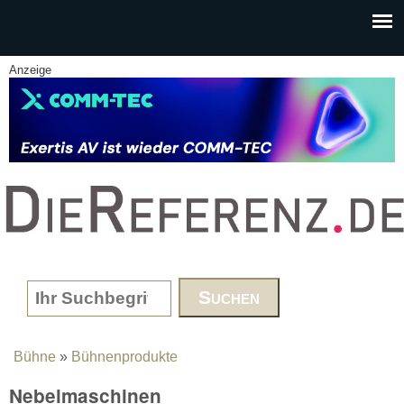
Skip to main content
Anzeige
www.DieReferenz.de
Search form
Bühne
»
Bühnenprodukte
You are here
Nebelmaschinen