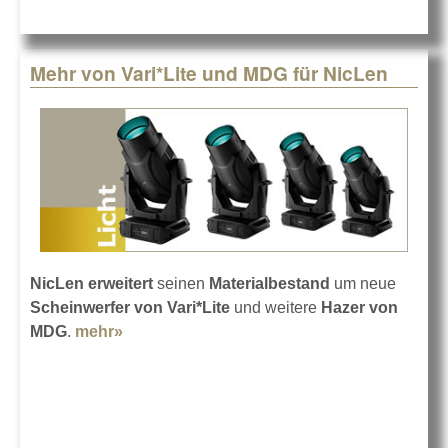
Mehr von Vari*Lite und MDG für NicLen
NicLen
erweitert
seinen
Materialbestand
um neue
Scheinwerfer von Vari*Lite
und weitere
Hazer von
MDG
.
mehr»
about Mehr von Vari*Lite und MDG für
NicLen