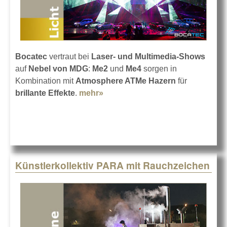
Bocatec
vertraut bei
Laser- und Multimedia-Shows
auf
Nebel von MDG
:
Me2
und
Me4
sorgen in
Kombination mit
Atmosphere ATMe Hazern
für
brillante Effekte
.
mehr»
about MDG-Nebel mit Bocatec
unterwegs
Künstlerkollektiv PARA mit Rauchzeichen