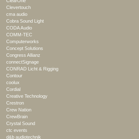
ClearOne
Clevertouch
cma audio
Cobra Sound Light
CODA Audio
COMM-TEC
Computerworks
Concept Solutions
Congress Allianz
connectSignage
CONRAD Licht & Rigging
Contour
coolux
Cordial
Creative Technology
Crestron
Crew Nation
CrewBrain
Crystal Sound
ctc events
d&b audiotechnik