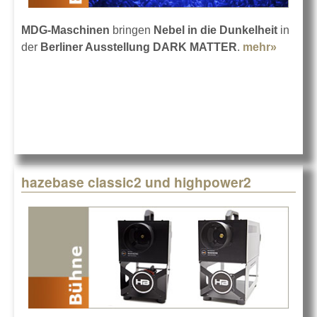
MDG-Maschinen
bringen
Nebel in die Dunkelheit
in
der
Berliner Ausstellung DARK MATTER
.
mehr»
about
DARK
MATTE
mit
MDG-
Nebel
hazebase classic2 und highpower2