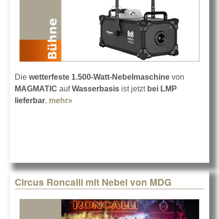
Die
wetterfeste 1.500-Watt-Nebelmaschine
von
MAGMATIC
auf
Wasserbasis
ist jetzt
bei LMP
lieferbar
.
mehr»
about MAGMATIC Magma Fog 1500 IP
Circus Roncalli mit Nebel von MDG