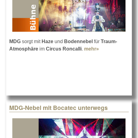
MDG
sorgt mit
Haze
und
Bodennebel
für
Traum-
Atmosphäre
im
Circus Roncalli
.
mehr»
about Circus
Roncalli mit
Nebel von MDG
MDG-Nebel mit Bocatec unterwegs