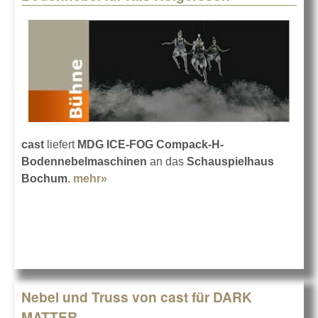
cast
liefert
MDG ICE-FOG Compack-H-
Bodennebelmaschinen
an das
Schauspielhaus
Bochum
.
mehr»
about Bodennebel für Nils Holgersson
Nebel und Truss von cast für DARK
MATTER