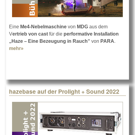
Eine
Me4-Nebelmaschine
von
MDG
aus dem
V
ertrieb von cast
für die
performative Installation
„Haze – Eine Bezeugung in Rauch“
von
PARA
.
mehr»
about Künstlerkollektiv PARA mit Rauchzeichen
hazebase auf der Prolight + Sound 2022