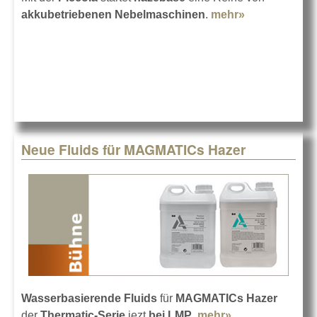
akkubetriebenen Nebelmaschinen
.
mehr»
about
hazebase
Piccola Akku
Nebelmaschi
Neue Fluids für MAGMATICs Hazer
Wasserbasierende Fluids
für
MAGMATICs Hazer
der
Thermatic-Serie
jezt
bei LMP
.
mehr»
about Neue