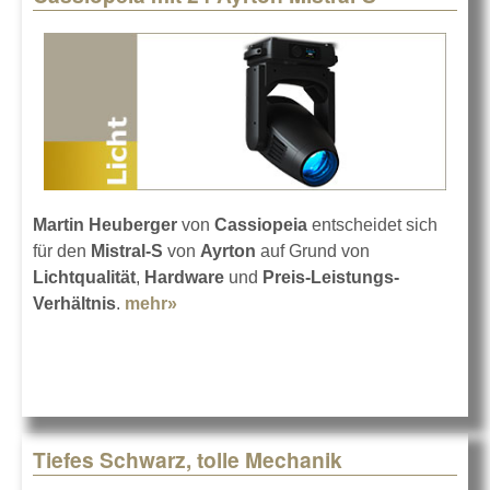
Martin Heuberger
von
Cassiopeia
entscheidet sich
für den
Mistral-S
von
Ayrton
auf Grund von
Lichtqualität
,
Hardware
und
Preis-Leistungs-
Verhältnis
.
mehr»
about Cassiopeia mit 24 Ayrton
Mistral-S
Tiefes Schwarz, tolle Mechanik