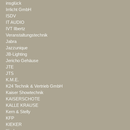
insglück
Irrlicht GmbH
ISDV
IT AUDIO
IVT Ilbertz
Veranstaltungstechnik
Jabra
Jazzunique
JB-Lighting
Jericho Gehäuse
JTE
JTS
K.M.E.
K24 Technik & Vertrieb GmbH
Kaiser Showtechnik
KAISERSCHOTE
KALLE KRAUSE
Kern & Stelly
KFP
KIEKER