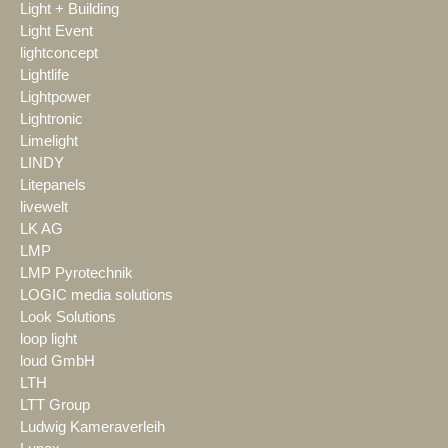
Light + Building
Light Event
lightconcept
Lightlife
Lightpower
Lightronic
Limelight
LINDY
Litepanels
livewelt
LK AG
LMP
LMP Pyrotechnik
LOGIC media solutions
Look Solutions
loop light
loud GmbH
LTH
LTT Group
Ludwig Kameraverleih