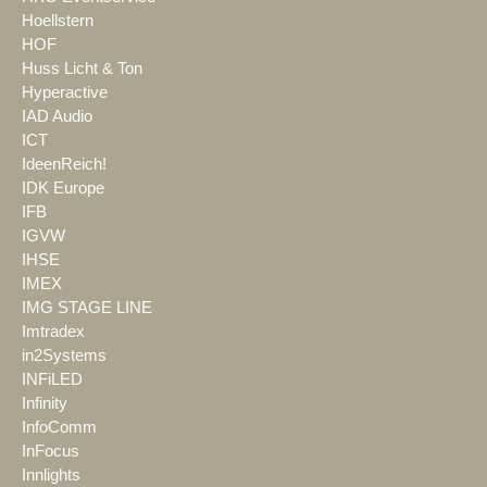
Hoellstern
HOF
Huss Licht & Ton
Hyperactive
IAD Audio
ICT
IdeenReich!
IDK Europe
IFB
IGVW
IHSE
IMEX
IMG STAGE LINE
Imtradex
in2Systems
INFiLED
Infinity
InfoComm
InFocus
Innlights