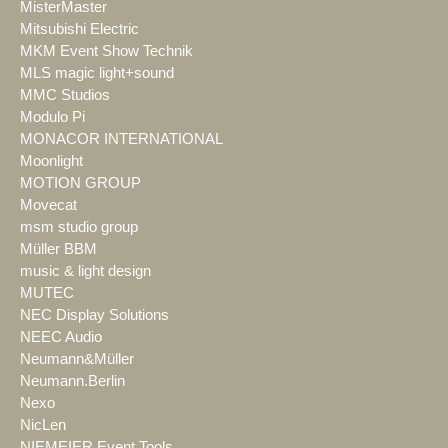
MisterMaster
Mitsubishi Electric
MKM Event Show Technik
MLS magic light+sound
MMC Studios
Modulo Pi
MONACOR INTERNATIONAL
Moonlight
MOTION GROUP
Movecat
msm studio group
Müller BBM
music & light design
MUTEC
NEC Display Solutions
NEEC Audio
Neumann&Müller
Neumann.Berlin
Nexo
NicLen
NIEMEIER Event Tools