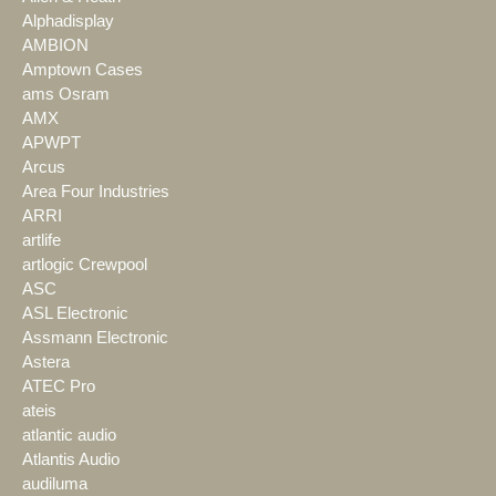
Alphadisplay
AMBION
Amptown Cases
ams Osram
AMX
APWPT
Arcus
Area Four Industries
ARRI
artlife
artlogic Crewpool
ASC
ASL Electronic
Assmann Electronic
Astera
ATEC Pro
ateis
atlantic audio
Atlantis Audio
audiluma