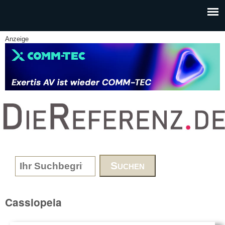
Skip to main content
Anzeige
www.DieReferenz.de
Search form
Cassiopeia