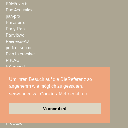
PAM/events
Pan Acoustics
pan-pro
Panasonic
Party Rent
Partylöwe
Peerless-AV
perfect sound
Pico Interactive
PIK AG
PK Sound
PlexusAV
Point Source Audio
Um Ihren Besuch auf die DieReferenz so
POOLgroup
angenehm wie möglich zu gestalten,
PowerLightsAugsburg
verwenden wir Cookies
Mehr erfahren
preworks
PRG
Verstanden!
Pro Audio-Technik
ProAudio Technology
ProCase