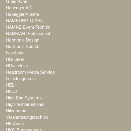
Guest-One
Habegger AG
Habegger Austria
HAMBURG OPEN
HAMKE Event-Technik
HARMAN Professional
Harmonic Design
Harmonic Sound
hazebase
HB-Laser
HDwireless
Headroom Media Service
heinekingmedia
HELi
HICO
High End Systems
Highlite International
Hildebrandt
Veranstaltungstechnik
HK Audio
HKG Eventservice