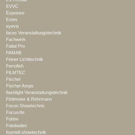
EVVC
Exposive
Extes
eyevis
faces Veranstaltungstechnik
Fachwerk
Faital Pro
FAMAB
Feiner Lichttechnik
Ferrofish
FILMTEC
Fischer
Fischer Amps
flashlight Veranstaltungstechnik
Flottmeier & Rehrmann
Focon Showtechnic
Focusrite
Fohhn
Fotoboden
fournell showtechnik