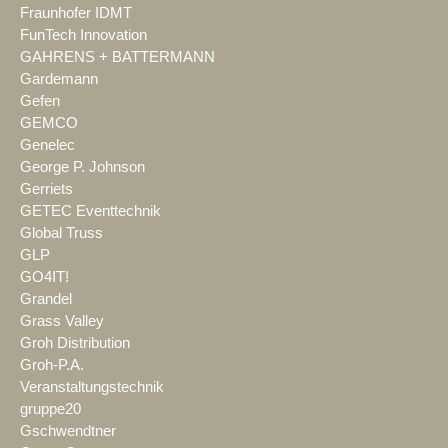
Fraunhofer IDMT
FunTech Innovation
GAHRENS + BATTERMANN
Gardemann
Gefen
GEMCO
Genelec
George P. Johnson
Gerriets
GETEC Eventtechnik
Global Truss
GLP
GO4IT!
Grandel
Grass Valley
Groh Distribution
Groh-P.A.
Veranstaltungstechnik
gruppe20
Gschwendtner