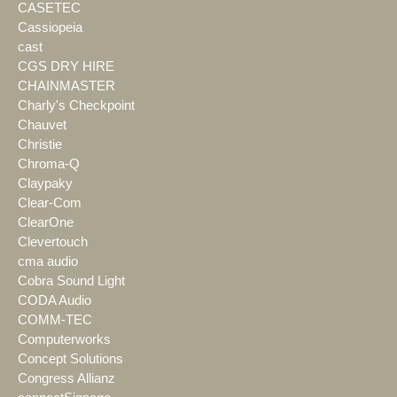
CASETEC
Cassiopeia
cast
CGS DRY HIRE
CHAINMASTER
Charly's Checkpoint
Chauvet
Christie
Chroma-Q
Claypaky
Clear-Com
ClearOne
Clevertouch
cma audio
Cobra Sound Light
CODA Audio
COMM-TEC
Computerworks
Concept Solutions
Congress Allianz