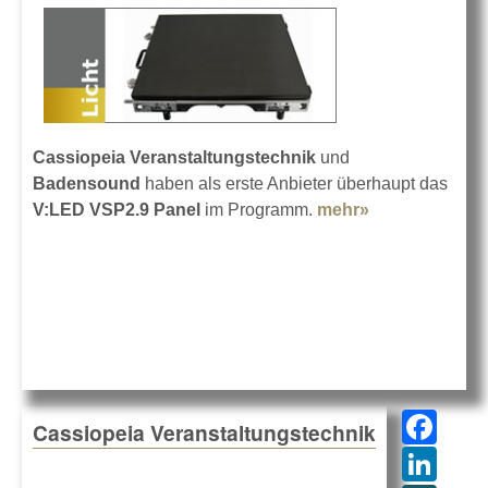
Cassiopeia Veranstaltungstechnik
und
Badensound
haben als erste Anbieter überhaupt das
V:LED VSP2.9 Panel
im Programm.
mehr»
about Tiefes
Schwarz, tolle
Mechanik
F
Cassiopeia Veranstaltungstechnik
a
Li