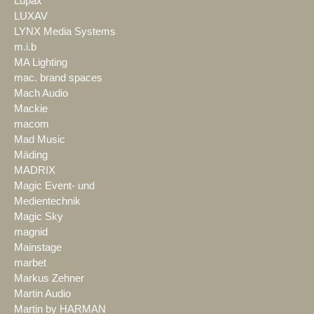
Lupax
LUXAV
LYNX Media Systems
m.i.b
MA Lighting
mac. brand spaces
Mach Audio
Mackie
macom
Mad Music
Mäding
MADRIX
Magic Event- und
Medientechnik
Magic Sky
magnid
Mainstage
marbet
Markus Zehner
Martin Audio
Martin by HARMAN