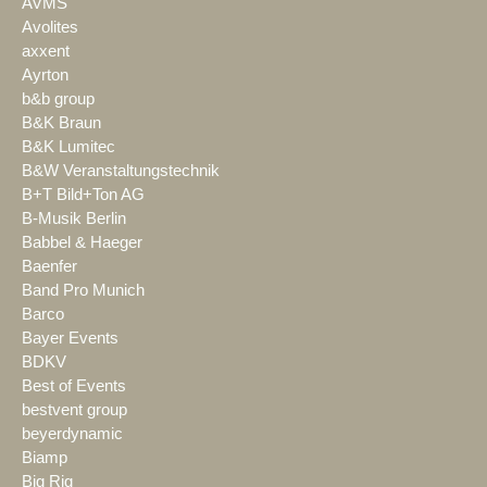
AVMS
Avolites
axxent
Ayrton
b&b group
B&K Braun
B&K Lumitec
B&W Veranstaltungstechnik
B+T Bild+Ton AG
B-Musik Berlin
Babbel & Haeger
Baenfer
Band Pro Munich
Barco
Bayer Events
BDKV
Best of Events
bestvent group
beyerdynamic
Biamp
Big Rig