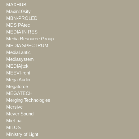
MAXHUB
Maxin10sity
MBN-PROLED
MDS PAtec
MEDIA IN RES
Media Resource Group
MEDIA SPECTRUM
MediaLantic
Mediasystem
MEDIA|tek
MEEVI-rent
Mega Audio
Megaforce
MEGATECH
Merging Technologies
Mersive
Meyer Sound
Miet-pa
MILOS
Ministry of Light