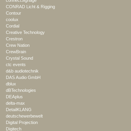
connectSignage
CONRAD Licht & Rigging
Contour
coolux
Cordial
Creative Technology
Crestron
Crew Nation
CrewBrain
Crystal Sound
ctc events
d&b audiotechnik
DAS Audio GmbH
dblux
dBTechnologies
DEAplus
delta-max
DetailKLANG
deutschewerbewelt
Digital Projection
Digitech