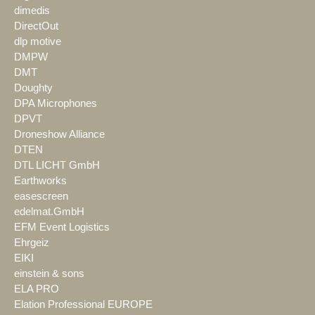
dimedis
DirectOut
dlp motive
DMPW
DMT
Doughty
DPA Microphones
DPVT
Droneshow Alliance
DTEN
DTL LICHT GmbH
Earthworks
easescreen
edelmat.GmbH
EFM Event Logistics
Ehrgeiz
EIKI
einstein & sons
ELA PRO
Elation Professional EUROPE