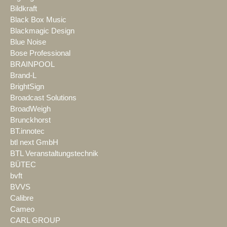
Bildkraft
Black Box Music
Blackmagic Design
Blue Noise
Bose Professional
BRAINPOOL
Brand-L
BrightSign
Broadcast Solutions
BroadWeigh
Brunckhorst
BT.innotec
btl next GmbH
BTL Veranstaltungstechnik
BÜTEC
bvft
BVVS
Calibre
Cameo
CARL GROUP