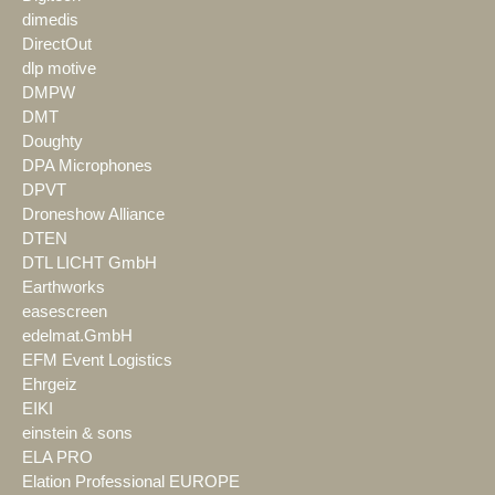
dimedis
DirectOut
dlp motive
DMPW
DMT
Doughty
DPA Microphones
DPVT
Droneshow Alliance
DTEN
DTL LICHT GmbH
Earthworks
easescreen
edelmat.GmbH
EFM Event Logistics
Ehrgeiz
EIKI
einstein & sons
ELA PRO
Elation Professional EUROPE