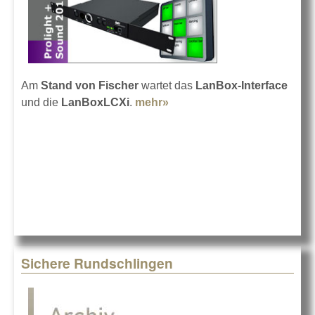
Am
Stand von Fischer
wartet das
LanBox-Interface
und die
LanBoxLCXi
.
mehr»
about LanBox auf der
Prolight + Sound
Sichere Rundschlingen