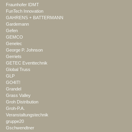
Fraunhofer IDMT
FunTech Innovation
GAHRENS + BATTERMANN
Gardemann
Gefen
GEMCO
Genelec
George P. Johnson
Gerriets
GETEC Eventtechnik
Global Truss
GLP
GO4IT!
Grandel
Grass Valley
Groh Distribution
Groh-P.A.
Veranstaltungstechnik
gruppe20
Gschwendtner