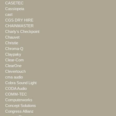
CASETEC
Cassiopeia
cast
CGS DRY HIRE
CHAINMASTER
Charly's Checkpoint
Chauvet
Christie
Chroma-Q
Claypaky
Clear-Com
ClearOne
Clevertouch
cma audio
Cobra Sound Light
CODA Audio
COMM-TEC
Computerworks
Concept Solutions
Congress Allianz