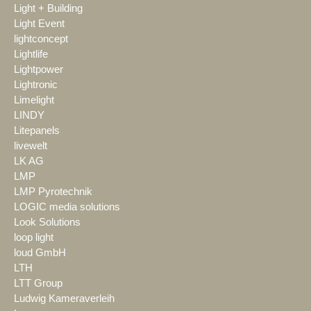
Light + Building
Light Event
lightconcept
Lightlife
Lightpower
Lightronic
Limelight
LINDY
Litepanels
livewelt
LK AG
LMP
LMP Pyrotechnik
LOGIC media solutions
Look Solutions
loop light
loud GmbH
LTH
LTT Group
Ludwig Kameraverleih