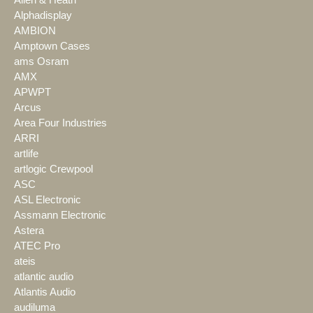
Allen & Heath
Alphadisplay
AMBION
Amptown Cases
ams Osram
AMX
APWPT
Arcus
Area Four Industries
ARRI
artlife
artlogic Crewpool
ASC
ASL Electronic
Assmann Electronic
Astera
ATEC Pro
ateis
atlantic audio
Atlantis Audio
audiluma