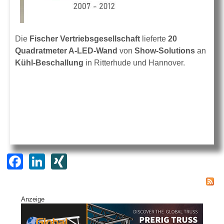
Die
Fischer Vertriebsgesellschaft
lieferte
20
Quadratmeter A-LED-Wand
von
Show-Solutions
an
Kühl-Beschallung
in Ritterhude und Hannover.
F
Li
XI
a
n
N
c
k
G
Anzeige
e
e