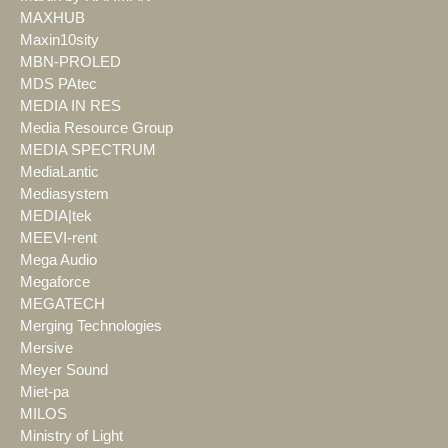
MAXHUB
Maxin10sity
MBN-PROLED
MDS PAtec
MEDIA IN RES
Media Resource Group
MEDIA SPECTRUM
MediaLantic
Mediasystem
MEDIA|tek
MEEVI-rent
Mega Audio
Megaforce
MEGATECH
Merging Technologies
Mersive
Meyer Sound
Miet-pa
MILOS
Ministry of Light