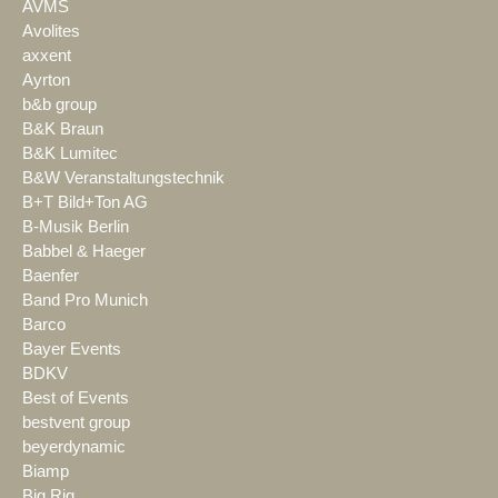
AVMS
Avolites
axxent
Ayrton
b&b group
B&K Braun
B&K Lumitec
B&W Veranstaltungstechnik
B+T Bild+Ton AG
B-Musik Berlin
Babbel & Haeger
Baenfer
Band Pro Munich
Barco
Bayer Events
BDKV
Best of Events
bestvent group
beyerdynamic
Biamp
Big Rig