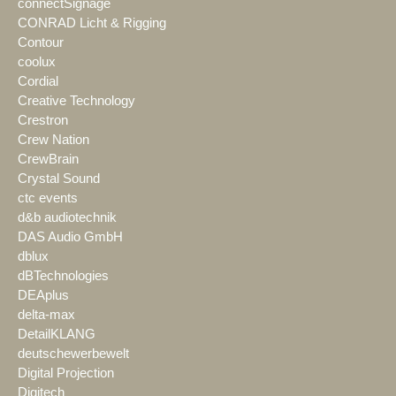
connectSignage
CONRAD Licht & Rigging
Contour
coolux
Cordial
Creative Technology
Crestron
Crew Nation
CrewBrain
Crystal Sound
ctc events
d&b audiotechnik
DAS Audio GmbH
dblux
dBTechnologies
DEAplus
delta-max
DetailKLANG
deutschewerbewelt
Digital Projection
Digitech