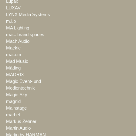
Lupax
LUXAV
LYNX Media Systems
m.i.b
MA Lighting
mac. brand spaces
Mach Audio
Mackie
macom
Mad Music
Mäding
MADRIX
Magic Event- und
Medientechnik
Magic Sky
magnid
Mainstage
marbet
Markus Zehner
Martin Audio
Martin by HARMAN