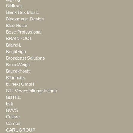
Bildkraft
Black Box Music
Blackmagic Design
Blue Noise
Bose Professional
BRAINPOOL
Brand-L
BrightSign
Broadcast Solutions
BroadWeigh
Brunckhorst
BT.innotec
btl next GmbH
BTL Veranstaltungstechnik
BÜTEC
bvft
BVVS
Calibre
Cameo
CARL GROUP