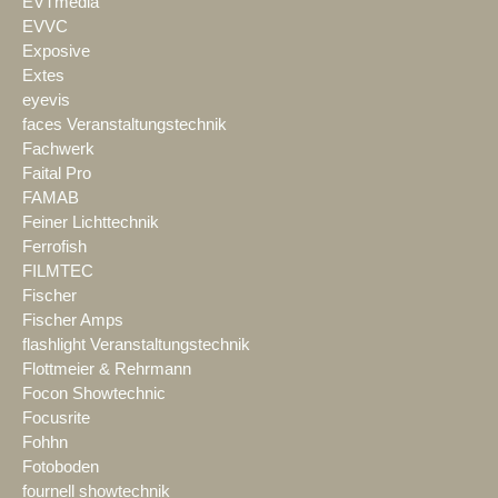
EVTmedia
EVVC
Exposive
Extes
eyevis
faces Veranstaltungstechnik
Fachwerk
Faital Pro
FAMAB
Feiner Lichttechnik
Ferrofish
FILMTEC
Fischer
Fischer Amps
flashlight Veranstaltungstechnik
Flottmeier & Rehrmann
Focon Showtechnic
Focusrite
Fohhn
Fotoboden
fournell showtechnik