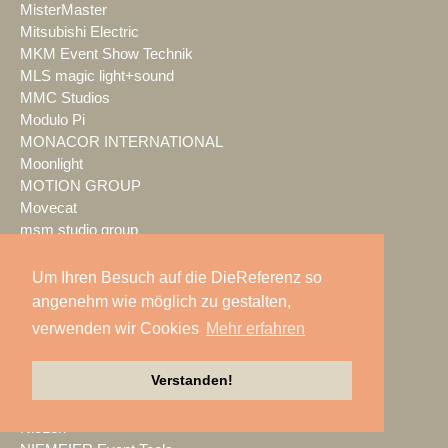
MisterMaster
Mitsubishi Electric
MKM Event Show Technik
MLS magic light+sound
MMC Studios
Modulo Pi
MONACOR INTERNATIONAL
Moonlight
MOTION GROUP
Movecat
msm studio group
Müller BBM
music & light design
Um Ihren Besuch auf die DieReferenz so
MUTEC
angenehm wie möglich zu gestalten,
NEC Display Solutions
verwenden wir Cookies
Mehr erfahren
NEEC Audio
Neumann&Müller
Verstanden!
Neumann.Berlin
Nexo
NicLen