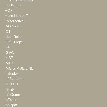
HKG Eventservice
Hoellstern
HOF
Huss Licht & Ton
Hyperactive
IAD Audio
ICT
IdeenReich!
IDK Europe
IFB
IGVW
IHSE
IMEX
IMG STAGE LINE
Imtradex
in2Systems
INFiLED
Infinity
InfoComm
InFocus
Innlights