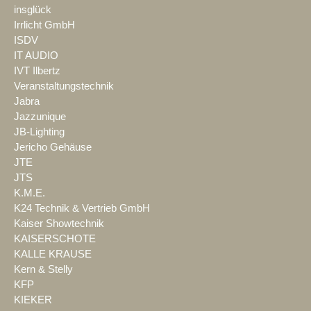
insglück
Irrlicht GmbH
ISDV
IT AUDIO
IVT Ilbertz
Veranstaltungstechnik
Jabra
Jazzunique
JB-Lighting
Jericho Gehäuse
JTE
JTS
K.M.E.
K24 Technik & Vertrieb GmbH
Kaiser Showtechnik
KAISERSCHOTE
KALLE KRAUSE
Kern & Stelly
KFP
KIEKER