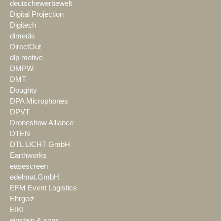
deutschewerbewelt
Digital Projection
Digitech
dimedis
DirectOut
dlp motive
DMPW
DMT
Doughty
DPA Microphones
DPVT
Droneshow Alliance
DTEN
DTL LICHT GmbH
Earthworks
easescreen
edelmat.GmbH
EFM Event Logistics
Ehrgeiz
EIKI
einstein & sons