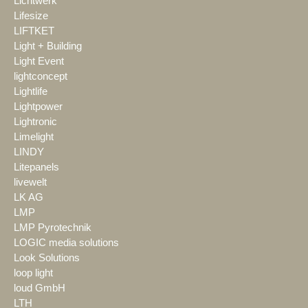
Lichtwerk
Lifesize
LIFTKET
Light + Building
Light Event
lightconcept
Lightlife
Lightpower
Lightronic
Limelight
LINDY
Litepanels
livewelt
LK AG
LMP
LMP Pyrotechnik
LOGIC media solutions
Look Solutions
loop light
loud GmbH
LTH