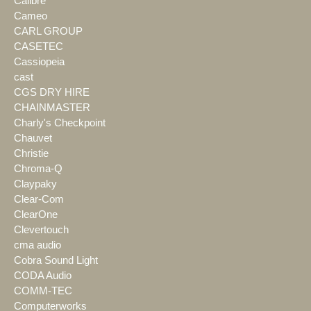
Calibre
Cameo
CARL GROUP
CASETEC
Cassiopeia
cast
CGS DRY HIRE
CHAINMASTER
Charly's Checkpoint
Chauvet
Christie
Chroma-Q
Claypaky
Clear-Com
ClearOne
Clevertouch
cma audio
Cobra Sound Light
CODA Audio
COMM-TEC
Computerworks