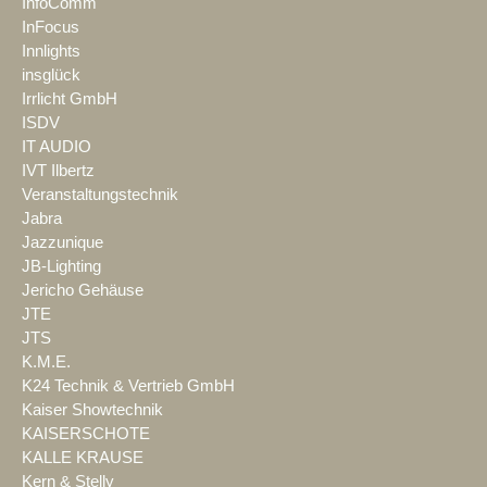
InfoComm
InFocus
Innlights
insglück
Irrlicht GmbH
ISDV
IT AUDIO
IVT Ilbertz
Veranstaltungstechnik
Jabra
Jazzunique
JB-Lighting
Jericho Gehäuse
JTE
JTS
K.M.E.
K24 Technik & Vertrieb GmbH
Kaiser Showtechnik
KAISERSCHOTE
KALLE KRAUSE
Kern & Stelly