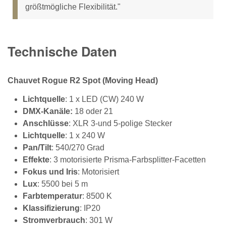
größtmögliche Flexibilität."
Technische Daten
Chauvet Rogue R2 Spot (Moving Head)
Lichtquelle
: 1 x LED (CW) 240 W
DMX-Kanäle:
18 oder 21
Anschlüsse
: XLR 3-und 5-polige Stecker
Lichtquelle
: 1 x 240 W
Pan/Tilt
: 540/270 Grad
Effekte
: 3 motorisierte Prisma-Farbsplitter-Facetten
Fokus und Iris
: Motorisiert
Lux
: 5500 bei 5 m
Farbtemperatur
: 8500 K
Klassifizierung
: IP20
Stromverbrauch
: 301 W