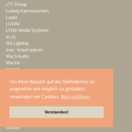
LTT Group
Ludwig Kameraverleih
Lupax
LUXAV
LYNX Media Systems
m.i.b
MA Lighting
mac. brand spaces
Mach Audio
Mackie
macom
Mad Music
Um Ihren Besuch auf die DieReferenz so
Mäding
MADRIX
angenehm wie möglich zu gestalten,
Magic Event- und
verwenden wir Cookies
Mehr erfahren
Medientechnik
Magic Sky
Verstanden!
magnid
Mainstage
marbet