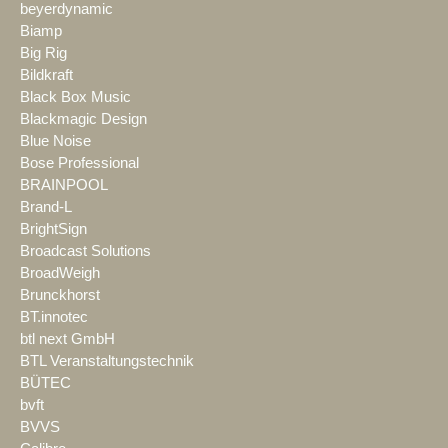
beyerdynamic
Biamp
Big Rig
Bildkraft
Black Box Music
Blackmagic Design
Blue Noise
Bose Professional
BRAINPOOL
Brand-L
BrightSign
Broadcast Solutions
BroadWeigh
Brunckhorst
BT.innotec
btl next GmbH
BTL Veranstaltungstechnik
BÜTEC
bvft
BVVS