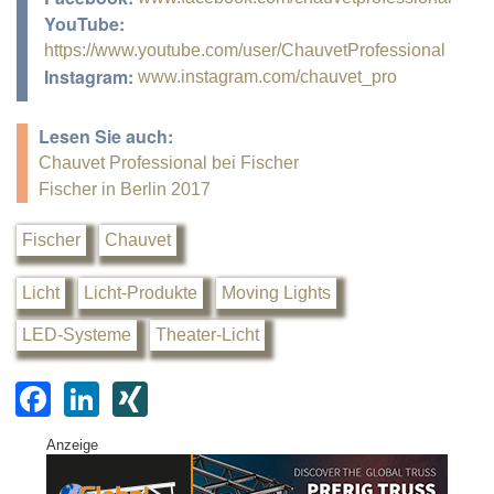
YouTube:
https://www.youtube.com/user/ChauvetProfessional
Instagram:
www.instagram.com/chauvet_pro
Lesen Sie auch:
Chauvet Professional bei Fischer
Fischer in Berlin 2017
Fischer
Chauvet
Licht
Licht-Produkte
Moving Lights
LED-Systeme
Theater-Licht
F
Li
XI
a
n
N
Anzeige
c
k
G