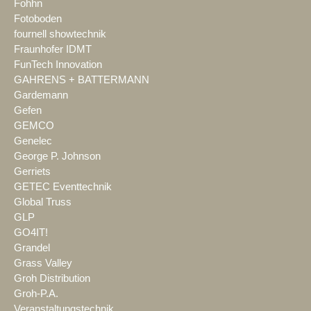
Fohhn
Fotoboden
fournell showtechnik
Fraunhofer IDMT
FunTech Innovation
GAHRENS + BATTERMANN
Gardemann
Gefen
GEMCO
Genelec
George P. Johnson
Gerriets
GETEC Eventtechnik
Global Truss
GLP
GO4IT!
Grandel
Grass Valley
Groh Distribution
Groh-P.A.
Veranstaltungstechnik