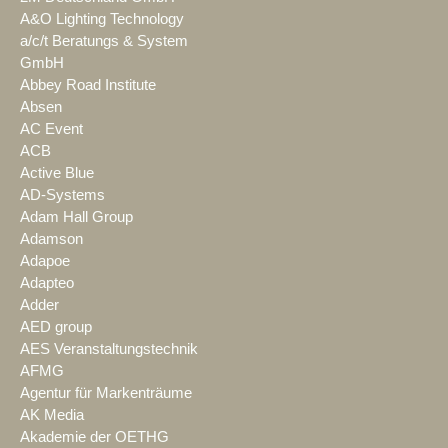
A&O Lighting Technology
a/c/t Beratungs & System
GmbH
Abbey Road Institute
Absen
AC Event
ACB
Active Blue
AD-Systems
Adam Hall Group
Adamson
Adapoe
Adapteo
Adder
AED group
AES Veranstaltungstechnik
AFMG
Agentur für Markenträume
AK Media
Akademie der OETHG