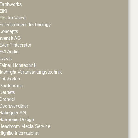
Earthworks
EIKI
Electro-Voice
Entertainment Technology
Concepts
event it AG
Event*Integrator
EVI Audio
eyevis
Feiner Lichttechnik
flashlight Veranstaltungstechnik
Fotoboden
Gardemann
Gerriets
Grandel
Gschwendtner
Habegger AG
Harmonic Design
Headroom Media Service
Highlite International