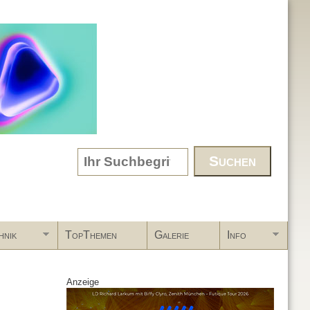
Search form
hnik
TopThemen
Galerie
Info
Anzeige