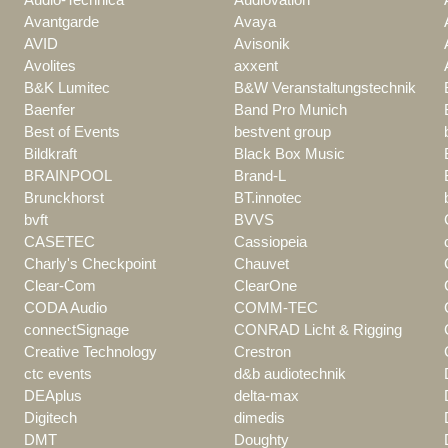
Avantgarde
Avaya
AVID
Avisonik
Avolites
axxent
B&K Lumitec
B&W Veranstaltungstechnik
Baenfer
Band Pro Munich
Best of Events
bestvent group
Bildkraft
Black Box Music
BRAINPOOL
Brand-L
Brunckhorst
BT.innotec
bvft
BVVS
CASETEC
Cassiopeia
Charly's Checkpoint
Chauvet
Clear-Com
ClearOne
CODA Audio
COMM-TEC
connectSignage
CONRAD Licht & Rigging
Creative Technology
Crestron
ctc events
d&b audiotechnik
DEAplus
delta-max
Digitech
dimedis
DMT
Doughty