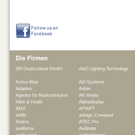
Die Firmen
2M Deutschland GmbH
A&O Lighting Technology
Active Blue
AD-Systems
Adapteo
Adder
Agentur für Markenträume
AK Media
Allen & Heath
Alphadisplay
AMX
APWPT
artlife
artlogic Crewpool
Astera
ATEC Pro
audiluma
Audinate
audio zenit
audio+frames