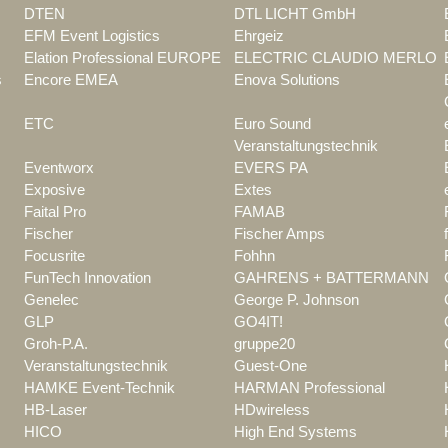
DTEN
DTL LICHT GmbH
EFM Event Logistics
Ehrgeiz
Elation Professional EUROPE
ELECTRIC CLAUDIO MERLO
s
Encore EMEA
Enova Solutions
ETC
Euro Sound
Veranstaltungstechnik
Eventworx
EVERS PA
Exposive
Extes
Faital Pro
FAMAB
Fischer
Fischer Amps
Focusrite
Fohhn
FunTech Innovation
GAHRENS + BATTERMANN
Genelec
George P. Johnson
GLP
GO4IT!
Groh-P.A.
gruppe20
Veranstaltungstechnik
Guest-One
HAMKE Event-Technik
HARMAN Professional
HB-Laser
HDwireless
HICO
High End Systems