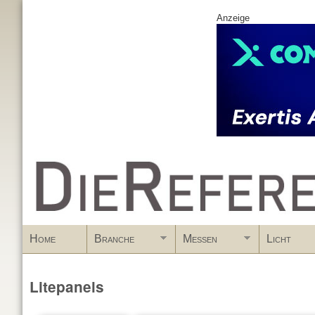
Anzeige
www.DieReferenz.de
Home
Branche
Messen
Licht
Litepanels