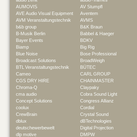
AUMOVIS
AV Stumpfl
AVE Audio Visual Equipment
Aventem
AVM Veranstaltungstechnik
AVMS
b&b group
B&K Braun
B-Musik Berlin
Babbel & Haeger
Bayer Events
BDKV
Biamp
Big Rig
Blue Noise
Bose Professional
Broadcast Solutions
BroadWeigh
BTL Veranstaltungstechnik
BÜTEC
Cameo
CARL GROUP
CGS DRY HIRE
CHAINMASTER
Chroma-Q
Claypaky
cma audio
Cobra Sound Light
Concept Solutions
Congress Allianz
coolux
Cordial
CrewBrain
Crystal Sound
dblux
dBTechnologies
deutschewerbewelt
Digital Projection
dlp motive
DMPW