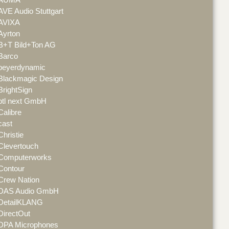
AVE Audio Stuttgart
AVIXA
Ayrton
B+T Bild+Ton AG
Barco
beyerdynamic
Blackmagic Design
BrightSign
btl next GmbH
Calibre
cast
Christie
Clevertouch
Computerworks
Contour
Crew Nation
DAS Audio GmbH
DetailKLANG
DirectOut
DPA Microphones