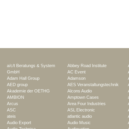
a/c/t Beratungs & System
Abbey Road Institute
GmbH
AC Event
Adam Hall Group
Adamson
AED group
AES Veranstaltungstechnik
Akademie der OETHG
Alcons Audio
AMBION
Amptown Cases
Arcus
Area Four Industries
ASC
ASL Electronic
ateis
atlantic audio
Audio Export
Audio Music
Audio-Technica
Audiovation