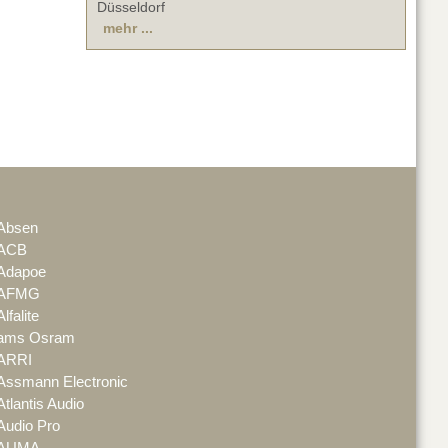
Düsseldorf
mehr ...
Absen
ACB
Adapoe
AFMG
Alfalite
ams Osram
ARRI
Assmann Electronic
Atlantis Audio
Audio Pro
AUMA