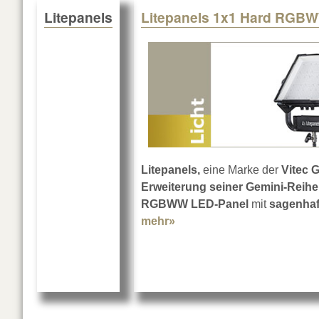
Litepanels
Litepanels 1x1 Hard RGB
Litepanels,
eine Marke der
Vitec 
Erweiterung seiner Gemini-Reihe
RGBWW LED-Panel
mit
sagenhaft
mehr»
about Litepanels 1x1 Ha