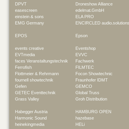
DPVT
Droneshow Alliance
easescreen
edelmat.GmbH
einstein & sons
ELA PRO
EMG Germany
ENCIRCLED audio.solution
EPOS
Epson
events creative
Eventshop
EVTmedia
EVVC
faces Veranstaltungstechnik
Fachwerk
Ferrofish
FILMTEC
Flottmeier & Rehrmann
Focon Showtechnic
fournell showtechnik
Fraunhofer IDMT
Gefen
GEMCO
GETEC Eventtechnik
Global Truss
Grass Valley
Groh Distribution
Habegger Austria
HAMBURG OPEN
Harmonic Sound
hazebase
heinekingmedia
HELi