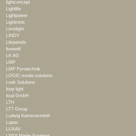
lightconcept
Lightlife
Lightpower
Lightronic
Limelight
LINDY
Litepanels
livewelt
LK AG
LMP
LMP Pyrotechnik
LOGIC media solutions
Look Solutions
loop light
loud GmbH
LTH
LTT Group
Ludwig Kameraverleih
Lupax
LUXAV
LYNX Media Systems