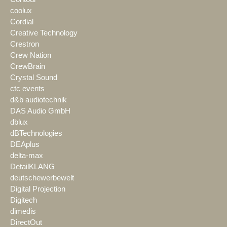
coolux
Cordial
Creative Technology
Crestron
Crew Nation
CrewBrain
Crystal Sound
ctc events
d&b audiotechnik
DAS Audio GmbH
dblux
dBTechnologies
DEAplus
delta-max
DetailKLANG
deutschewerbewelt
Digital Projection
Digitech
dimedis
DirectOut