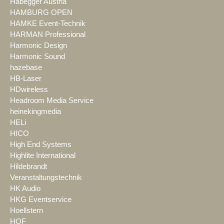
Habegger Austria
HAMBURG OPEN
HAMKE Event-Technik
HARMAN Professional
Harmonic Design
Harmonic Sound
hazebase
HB-Laser
HDwireless
Headroom Media Service
heinekingmedia
HELi
HICO
High End Systems
Highlite International
Hildebrandt
Veranstaltungstechnik
HK Audio
HKG Eventservice
Hoellstern
HOF