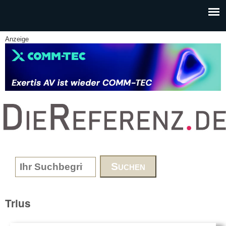
Skip to main content
Anzeige
www.DieReferenz.de
Search form
Trius