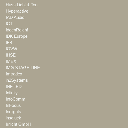
Huss Licht & Ton
Hyperactive
IAD Audio
ICT
IdeenReich!
IDK Europe
IFB
IGVW
IHSE
IMEX
IMG STAGE LINE
Imtradex
in2Systems
INFiLED
Infinity
InfoComm
InFocus
Innlights
insglück
Irrlicht GmbH