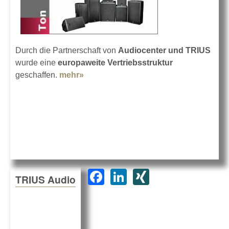
Durch die Partnerschaft von
Audiocenter und TRIUS
wurde eine
europaweite Vertriebsstruktur
geschaffen.
mehr»
about Audiocenter im TRIUS-Vertrieb
F
Li
XI
TRIUS Audio
a
n
N
c
k
G
e
e