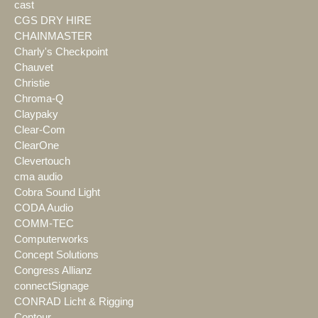
cast
CGS DRY HIRE
CHAINMASTER
Charly's Checkpoint
Chauvet
Christie
Chroma-Q
Claypaky
Clear-Com
ClearOne
Clevertouch
cma audio
Cobra Sound Light
CODA Audio
COMM-TEC
Computerworks
Concept Solutions
Congress Allianz
connectSignage
CONRAD Licht & Rigging
Contour