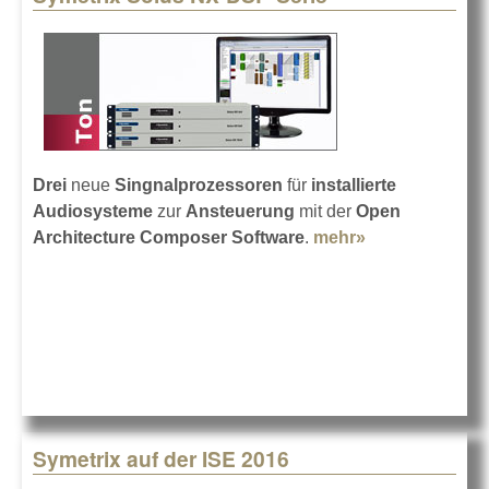
Drei
neue
Singnalprozessoren
für
installierte
Audiosysteme
zur
Ansteuerung
mit der
Open
Architecture Composer Software
.
mehr»
about
Symetrix
Solus NX-
DSP-Serie
Symetrix auf der ISE 2016