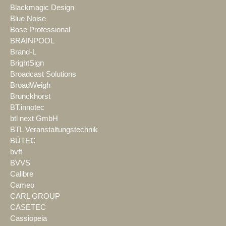
Blackmagic Design
Blue Noise
Bose Professional
BRAINPOOL
Brand-L
BrightSign
Broadcast Solutions
BroadWeigh
Brunckhorst
BT.innotec
btl next GmbH
BTL Veranstaltungstechnik
BÜTEC
bvft
BVVS
Calibre
Cameo
CARL GROUP
CASETEC
Cassiopeia