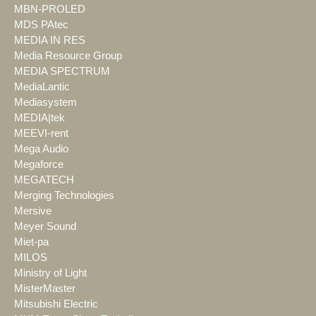
MBN-PROLED
MDS PAtec
MEDIA IN RES
Media Resource Group
MEDIA SPECTRUM
MediaLantic
Mediasystem
MEDIA|tek
MEEVI-rent
Mega Audio
Megaforce
MEGATECH
Merging Technologies
Mersive
Meyer Sound
Miet-pa
MILOS
Ministry of Light
MisterMaster
Mitsubishi Electric