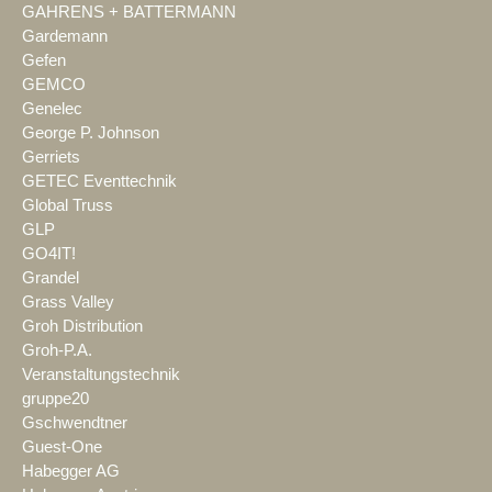
GAHRENS + BATTERMANN
Gardemann
Gefen
GEMCO
Genelec
George P. Johnson
Gerriets
GETEC Eventtechnik
Global Truss
GLP
GO4IT!
Grandel
Grass Valley
Groh Distribution
Groh-P.A.
Veranstaltungstechnik
gruppe20
Gschwendtner
Guest-One
Habegger AG