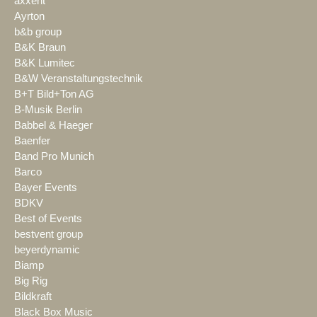
axxent
Ayrton
b&b group
B&K Braun
B&K Lumitec
B&W Veranstaltungstechnik
B+T Bild+Ton AG
B-Musik Berlin
Babbel & Haeger
Baenfer
Band Pro Munich
Barco
Bayer Events
BDKV
Best of Events
bestvent group
beyerdynamic
Biamp
Big Rig
Bildkraft
Black Box Music