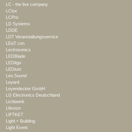
LC - the live company
LClux
LCPro
LD Systems
LDDE
LDT Veranstaltungsservice
LEaT con
Lectrosonics
LEDBlade
LEDitgo
LEDium
Leu Sound
Leyard
Leyendecker GmbH
LG Electronics Deutschland
Lichtwerk
Lifesize
LIFTKET
Light + Building
Light Event