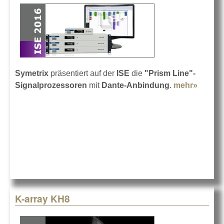
Symetrix
präsentiert auf der
ISE
die
"Prism Line"-
Signalprozessoren
mit
Dante-Anbindung
.
mehr»
about
Symetr
auf der
ISE 20
K-array KH8