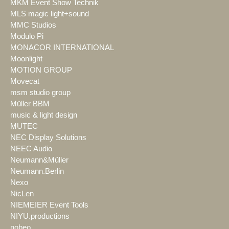
MKM Event Show Technik
MLS magic light+sound
MMC Studios
Modulo Pi
MONACOR INTERNATIONAL
Moonlight
MOTION GROUP
Movecat
msm studio group
Müller BBM
music & light design
MUTEC
NEC Display Solutions
NEEC Audio
Neumann&Müller
Neumann.Berlin
Nexo
NicLen
NIEMEIER Event Tools
NIYU.productions
nobeo