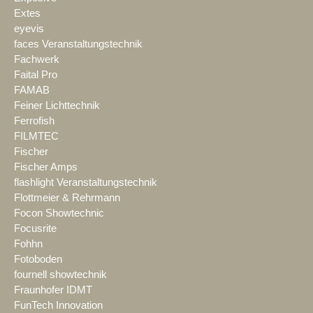
Extes
eyevis
faces Veranstaltungstechnik
Fachwerk
Faital Pro
FAMAB
Feiner Lichttechnik
Ferrofish
FILMTEC
Fischer
Fischer Amps
flashlight Veranstaltungstechnik
Flottmeier & Rehrmann
Focon Showtechnic
Focusrite
Fohhn
Fotoboden
fournell showtechnik
Fraunhofer IDMT
FunTech Innovation