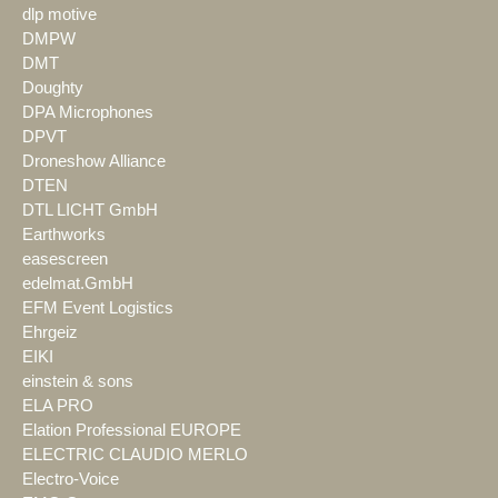
dlp motive
DMPW
DMT
Doughty
DPA Microphones
DPVT
Droneshow Alliance
DTEN
DTL LICHT GmbH
Earthworks
easescreen
edelmat.GmbH
EFM Event Logistics
Ehrgeiz
EIKI
einstein & sons
ELA PRO
Elation Professional EUROPE
ELECTRIC CLAUDIO MERLO
Electro-Voice