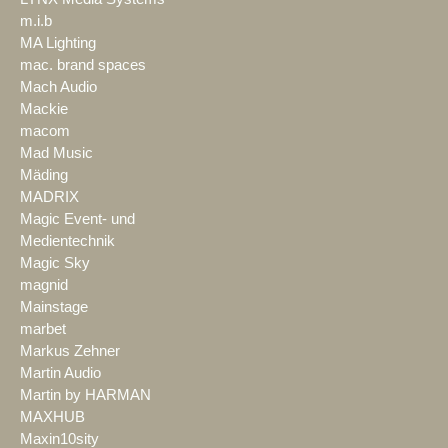
m.i.b
MA Lighting
mac. brand spaces
Mach Audio
Mackie
macom
Mad Music
Mäding
MADRIX
Magic Event- und
Medientechnik
Magic Sky
magnid
Mainstage
marbet
Markus Zehner
Martin Audio
Martin by HARMAN
MAXHUB
Maxin10sity