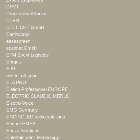
DPA Microphones
DPVT
Droneshow Alliance
DTEN
DTL LICHT GmbH
Earthworks
easescreen
edelmat.GmbH
EFM Event Logistics
Ehrgeiz
EIKI
einstein & sons
ELA PRO
Elation Professional EUROPE
ELECTRIC CLAUDIO MERLO
Electro-Voice
EMG Germany
ENCIRCLED audio.solutions
Encore EMEA
Enova Solutions
Entertainment Technology