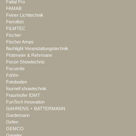
Faital Pro
FAMAB
Feiner Lichttechnik
Ferrofish
FILMTEC
Fischer
Fischer Amps
flashlight Veranstaltungstechnik
Flottmeier & Rehrmann
Focon Showtechnic
Focusrite
Fohhn
Fotoboden
fournell showtechnik
Fraunhofer IDMT
FunTech Innovation
GAHRENS + BATTERMANN
Gardemann
Gefen
GEMCO
Genelec