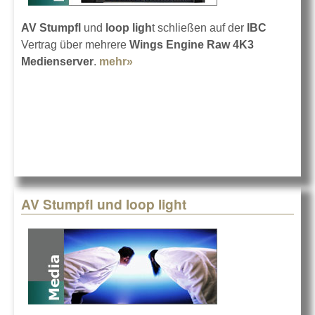
AV Stumpfl
und
loop ligh
t schließen auf der
IBC
Vertrag über mehrere
Wings Engine Raw 4K3
Medienserver
.
mehr»
about Jedes Pixel zählt
AV Stumpfl und loop light