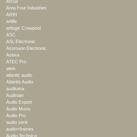
Arcus
Area Four Industries
ARRI
artlife
artlogic Crewpool
ASC
ASL Electronic
Assmann Electronic
Astera
ATEC Pro
ateis
atlantic audio
Atlantis Audio
audiluma
Audinate
Audio Export
Audio Music
Audio Pro
audio zenit
audio+frames
Audio-Technica