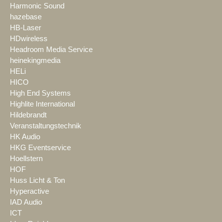
Harmonic Sound
hazebase
HB-Laser
HDwireless
Headroom Media Service
heinekingmedia
HELi
HICO
High End Systems
Highlite International
Hildebrandt
Veranstaltungstechnik
HK Audio
HKG Eventservice
Hoellstern
HOF
Huss Licht & Ton
Hyperactive
IAD Audio
ICT