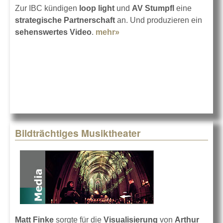
Zur IBC kündigen
loop light
und
AV Stumpfl
eine
strategische Partnerschaft
an. Und produzieren ein
sehenswertes Video
.
mehr»
about AV Stumpfl und loop
light
Bildträchtiges Musiktheater
Matt Finke
sorgte für die
Visualisierung
von
Arthur