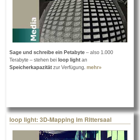
Sage und schreibe ein Petabyte
– also 1.000
Terabyte – stehen bei
loop light
an
Speicherkapazität
zur Verfügung.
mehr»
about Ein
Petabyte SSD
bei loop light
loop light: 3D-Mapping im Rittersaal