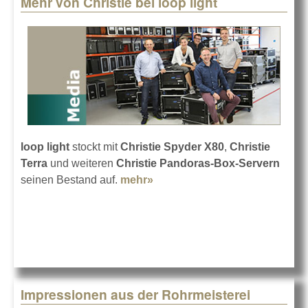
Mehr von Christie bei loop light
Pages
loop light
stockt mit
Christie Spyder X80
,
Christie
Terra
und weiteren
Christie Pandoras-Box-Servern
seinen Bestand auf.
mehr»
about Mehr von Christie bei
loop light
Impressionen aus der Rohrmeisterei