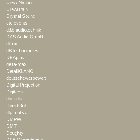
Crew Nation
CrewBrain
Crystal Sound
ctc events
d&b audiotechnik
DAS Audio GmbH
dblux
dBTechnologies
DEAplus
delta-max
DetailKLANG
deutschewerbewelt
Digital Projection
Digitech
dimedis
DirectOut
dlp motive
DMPW
DMT
Doughty