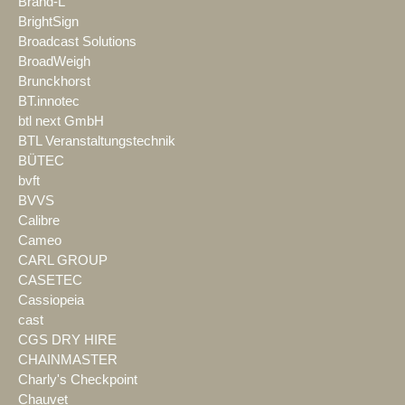
Brand-L
BrightSign
Broadcast Solutions
BroadWeigh
Brunckhorst
BT.innotec
btl next GmbH
BTL Veranstaltungstechnik
BÜTEC
bvft
BVVS
Calibre
Cameo
CARL GROUP
CASETEC
Cassiopeia
cast
CGS DRY HIRE
CHAINMASTER
Charly's Checkpoint
Chauvet