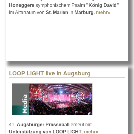
Honeggers
symphonischem Psalm
"König David"
im Altarraum von
St. Marien
in
Marburg
.
mehr»
about
Bildträcht
Musikthea
LOOP LIGHT live in Augsburg
41.
Augsburger Presseball
erneut mit
Unterstützung von LOOP LIGHT
.
mehr»
about LOOP