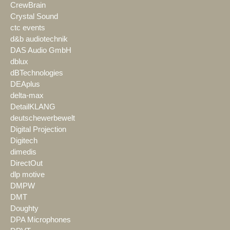
CrewBrain
Crystal Sound
ctc events
d&b audiotechnik
DAS Audio GmbH
dblux
dBTechnologies
DEAplus
delta-max
DetailKLANG
deutschewerbewelt
Digital Projection
Digitech
dimedis
DirectOut
dlp motive
DMPW
DMT
Doughty
DPA Microphones