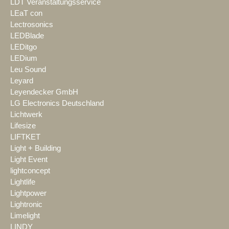
LDT Veranstaltungsservice
LEaT con
Lectrosonics
LEDBlade
LEDitgo
LEDium
Leu Sound
Leyard
Leyendecker GmbH
LG Electronics Deutschland
Lichtwerk
Lifesize
LIFTKET
Light + Building
Light Event
lightconcept
Lightlife
Lightpower
Lightronic
Limelight
LINDY