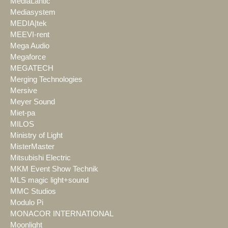
MediaLantic
Mediasystem
MEDIA|tek
MEEVI-rent
Mega Audio
Megaforce
MEGATECH
Merging Technologies
Mersive
Meyer Sound
Miet-pa
MILOS
Ministry of Light
MisterMaster
Mitsubishi Electric
MKM Event Show Technik
MLS magic light+sound
MMC Studios
Modulo Pi
MONACOR INTERNATIONAL
Moonlight