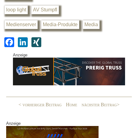
loop light
AV Stumpfl
Medienserver
Media-Produkte
Media
F
Li
XI
a
n
N
Anzeige
c
k
G
e
e
b
dI
o
n
o
< vorheriger Beitrag
Home
nächster Beitrag>
k
Anzeige