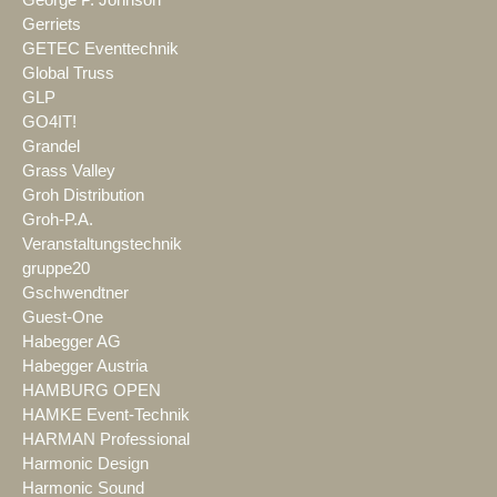
George P. Johnson
Gerriets
GETEC Eventtechnik
Global Truss
GLP
GO4IT!
Grandel
Grass Valley
Groh Distribution
Groh-P.A.
Veranstaltungstechnik
gruppe20
Gschwendtner
Guest-One
Habegger AG
Habegger Austria
HAMBURG OPEN
HAMKE Event-Technik
HARMAN Professional
Harmonic Design
Harmonic Sound