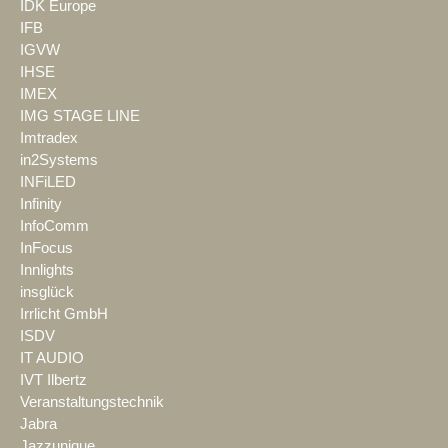
IDK Europe
IFB
IGVW
IHSE
IMEX
IMG STAGE LINE
Imtradex
in2Systems
INFiLED
Infinity
InfoComm
InFocus
Innlights
insglück
Irrlicht GmbH
ISDV
IT AUDIO
IVT Ilbertz
Veranstaltungstechnik
Jabra
Jazzunique