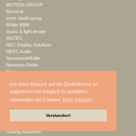
MOTION GROUP
Movecat
msm studio group
Müller BBM
music & light design
MUTEC
NEC Display Solutions
NEEC Audio
Neumann&Müller
Neumann.Berlin
Nexo
NicLen
Um Ihren Besuch auf die DieReferenz so
NIEMEIER Event Tools
angenehm wie möglich zu gestalten,
NIYU.productions
nobeo
verwenden wir Cookies
Mehr erfahren
Nocturne Drones GmbH
NPB Veranstaltungstechnik
Verstanden!
NTi Audio
NÜSSLI
Oblong Industries