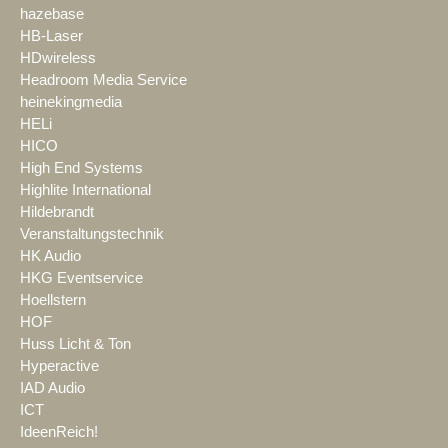
hazebase
HB-Laser
HDwireless
Headroom Media Service
heinekingmedia
HELi
HICO
High End Systems
Highlite International
Hildebrandt
Veranstaltungstechnik
HK Audio
HKG Eventservice
Hoellstern
HOF
Huss Licht & Ton
Hyperactive
IAD Audio
ICT
IdeenReich!