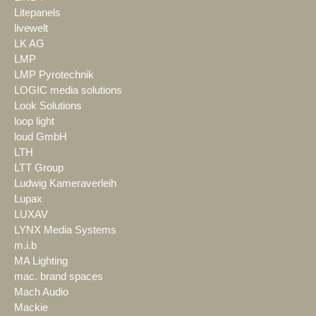
Litepanels
livewelt
LK AG
LMP
LMP Pyrotechnik
LOGIC media solutions
Look Solutions
loop light
loud GmbH
LTH
LTT Group
Ludwig Kameraverleih
Lupax
LUXAV
LYNX Media Systems
m.i.b
MA Lighting
mac. brand spaces
Mach Audio
Mackie