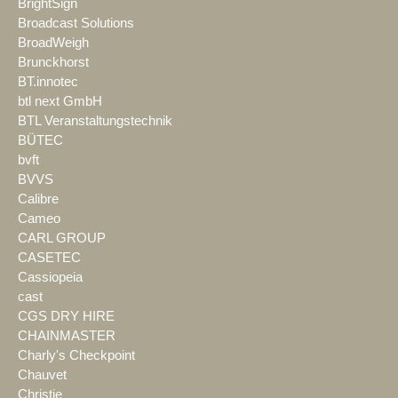
BrightSign
Broadcast Solutions
BroadWeigh
Brunckhorst
BT.innotec
btl next GmbH
BTL Veranstaltungstechnik
BÜTEC
bvft
BVVS
Calibre
Cameo
CARL GROUP
CASETEC
Cassiopeia
cast
CGS DRY HIRE
CHAINMASTER
Charly's Checkpoint
Chauvet
Christie