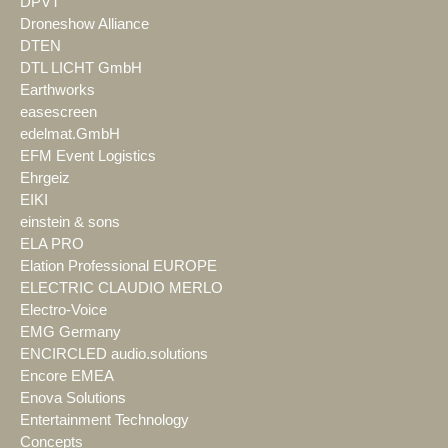
DPVT
Droneshow Alliance
DTEN
DTL LICHT GmbH
Earthworks
easescreen
edelmat.GmbH
EFM Event Logistics
Ehrgeiz
EIKI
einstein & sons
ELA PRO
Elation Professional EUROPE
ELECTRIC CLAUDIO MERLO
Electro-Voice
EMG Germany
ENCIRCLED audio.solutions
Encore EMEA
Enova Solutions
Entertainment Technology
Concepts