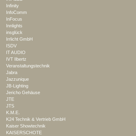
Infinity
InfoComm
InFocus
Innlights
insglück
Irrlicht GmbH
ISDV
IT AUDIO
IVT Ilbertz
Veranstaltungstechnik
Jabra
Jazzunique
JB-Lighting
Jericho Gehäuse
JTE
JTS
K.M.E.
K24 Technik & Vertrieb GmbH
Kaiser Showtechnik
KAISERSCHOTE