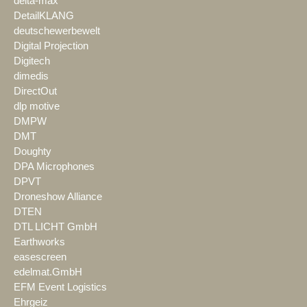
delta-max
DetailKLANG
deutschewerbewelt
Digital Projection
Digitech
dimedis
DirectOut
dlp motive
DMPW
DMT
Doughty
DPA Microphones
DPVT
Droneshow Alliance
DTEN
DTL LICHT GmbH
Earthworks
easescreen
edelmat.GmbH
EFM Event Logistics
Ehrgeiz