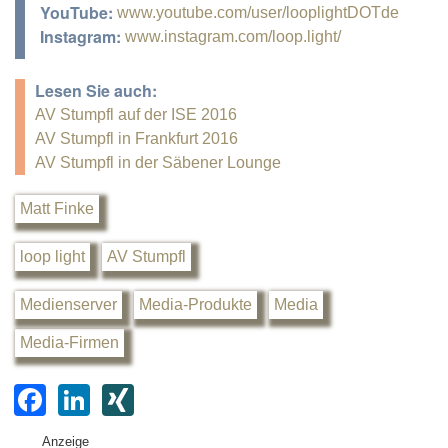
YouTube:
www.youtube.com/user/looplightDOTde
Instagram:
www.instagram.com/loop.light/
Lesen Sie auch:
AV Stumpfl auf der ISE 2016
AV Stumpfl in Frankfurt 2016
AV Stumpfl in der Säbener Lounge
Matt Finke
loop light
AV Stumpfl
Medienserver
Media-Produkte
Media
Media-Firmen
F
Li
XI
a
n
N
Anzeige