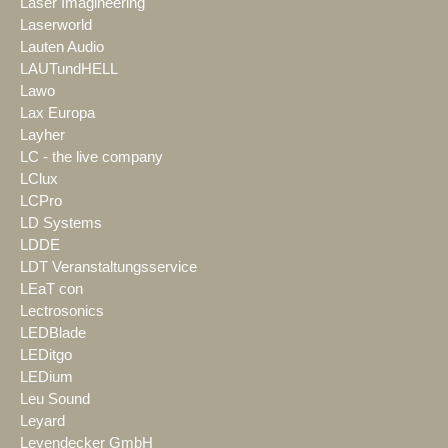
Laser Imagineering
Laserworld
Lauten Audio
LAUTundHELL
Lawo
Lax Europa
Layher
LC - the live company
LClux
LCPro
LD Systems
LDDE
LDT Veranstaltungsservice
LEaT con
Lectrosonics
LEDBlade
LEDitgo
LEDium
Leu Sound
Leyard
Leyendecker GmbH