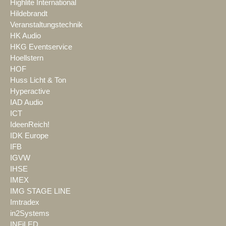
Highlite International
Hildebrandt
Veranstaltungstechnik
HK Audio
HKG Eventservice
Hoellstern
HOF
Huss Licht & Ton
Hyperactive
IAD Audio
ICT
IdeenReich!
IDK Europe
IFB
IGVW
IHSE
IMEX
IMG STAGE LINE
Imtradex
in2Systems
INFiLED