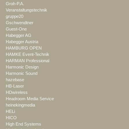
Groh-P.A.
Veranstaltungstechnik
gruppe20
Gschwendtner
Guest-One
Habegger AG
Habegger Austria
HAMBURG OPEN
HAMKE Event-Technik
HARMAN Professional
Harmonic Design
Harmonic Sound
hazebase
HB-Laser
HDwireless
Headroom Media Service
heinekingmedia
HELi
HICO
High End Systems