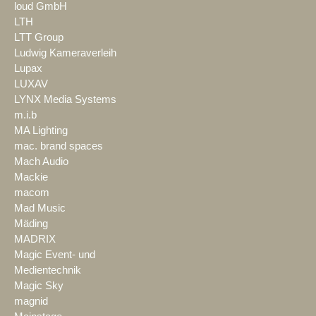
loud GmbH
LTH
LTT Group
Ludwig Kameraverleih
Lupax
LUXAV
LYNX Media Systems
m.i.b
MA Lighting
mac. brand spaces
Mach Audio
Mackie
macom
Mad Music
Mäding
MADRIX
Magic Event- und
Medientechnik
Magic Sky
magnid