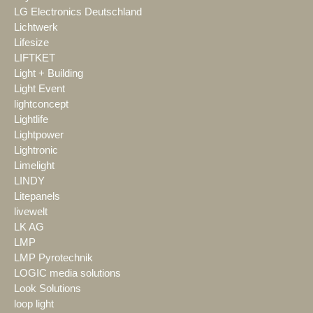
LG Electronics Deutschland
Lichtwerk
Lifesize
LIFTKET
Light + Building
Light Event
lightconcept
Lightlife
Lightpower
Lightronic
Limelight
LINDY
Litepanels
livewelt
LK AG
LMP
LMP Pyrotechnik
LOGIC media solutions
Look Solutions
loop light