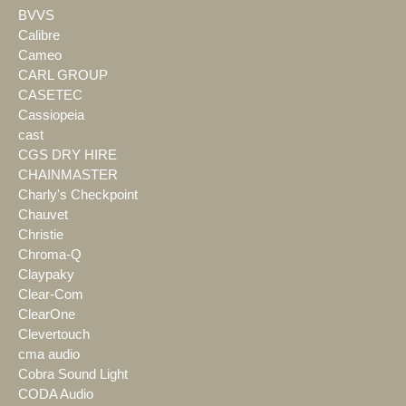
BVVS
Calibre
Cameo
CARL GROUP
CASETEC
Cassiopeia
cast
CGS DRY HIRE
CHAINMASTER
Charly's Checkpoint
Chauvet
Christie
Chroma-Q
Claypaky
Clear-Com
ClearOne
Clevertouch
cma audio
Cobra Sound Light
CODA Audio