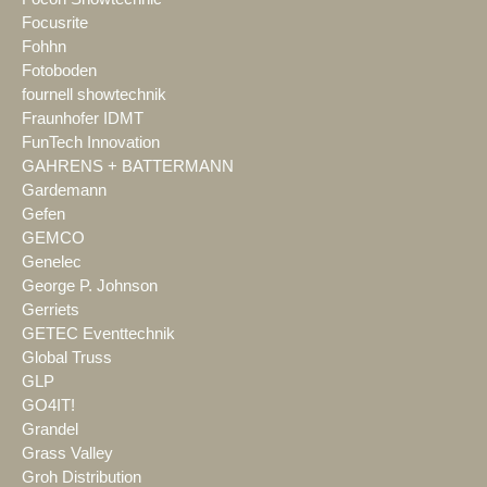
Focusrite
Fohhn
Fotoboden
fournell showtechnik
Fraunhofer IDMT
FunTech Innovation
GAHRENS + BATTERMANN
Gardemann
Gefen
GEMCO
Genelec
George P. Johnson
Gerriets
GETEC Eventtechnik
Global Truss
GLP
GO4IT!
Grandel
Grass Valley
Groh Distribution