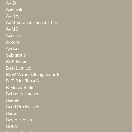
AVID
Avisonik
AVIXA
AVM Veranstaltungstechnik
AVMS
Avolites
axxent
Ayrton
b&b group
B&K Braun
B&K Lumitec
B&W Veranstaltungstechnik
B+T Bild+Ton AG
B-Musik Berlin
Babbel & Haeger
Baenfer
Band Pro Munich
Barco
Bayer Events
BDKV