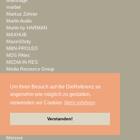
Mainstage
marbet
Markus Zehner
Martin Audio
Martin by HARMAN
MAXHUB
Maxin10sity
MBN-PROLED
MDS PAtec
MEDIA IN RES
Media Resource Group
MEDIA SPECTRUM
MediaLantic
Um Ihren Besuch auf die DieReferenz so
Mediasystem
angenehm wie möglich zu gestalten,
MEDIA|tek
verwenden wir Cookies
Mehr erfahren
MEEVI-rent
Mega Audio
Megaforce
Verstanden!
MEGATECH
Merging Technologies
Mersive