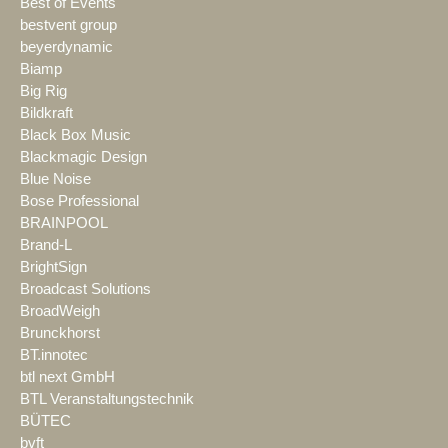
Best of Events
bestvent group
beyerdynamic
Biamp
Big Rig
Bildkraft
Black Box Music
Blackmagic Design
Blue Noise
Bose Professional
BRAINPOOL
Brand-L
BrightSign
Broadcast Solutions
BroadWeigh
Brunckhorst
BT.innotec
btl next GmbH
BTL Veranstaltungstechnik
BÜTEC
bvft