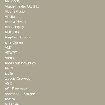
AK Media
Akademie der OETHG
Alcons Audio
Alfalite
Allen & Heath
Alphadisplay
AMBION
Amptown Cases
ams Osram
AMX
APWPT
Arcus
Area Four Industries
ARRI
artlife
artlogic Crewpool
ASC
ASL Electronic
Assmann Electronic
Astera
ATEC Pro