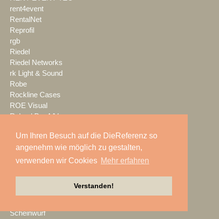
rent4event
RentalNet
Reprofil
rgb
Riedel
Riedel Networks
rk Light & Sound
Robe
Rockline Cases
ROE Visual
Roland Pro A/V
ROXX
Um Ihren Besuch auf die DieReferenz so
RØDE
angenehm wie möglich zu gestalten,
S.E.A. Vertrieb
Salzbrenner
verwenden wir Cookies
Mehr erfahren
Samsung
satis&fy
Verstanden!
SCHACHZUG
Schallwerk Audiotechnik
Scheinwurf