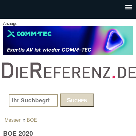
Skip to main content
Anzeige
www.DieReferenz.de
Search form
Messen
»
BOE
You are here
BOE 2020