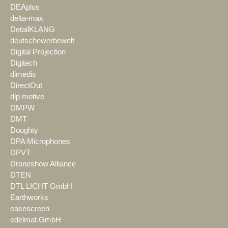
DEAplus
delta-max
DetailKLANG
deutschewerbewelt
Digital Projection
Digitech
dimedis
DirectOut
dlp motive
DMPW
DMT
Doughty
DPA Microphones
DPVT
Droneshow Alliance
DTEN
DTL LICHT GmbH
Earthworks
easescreen
edelmat.GmbH