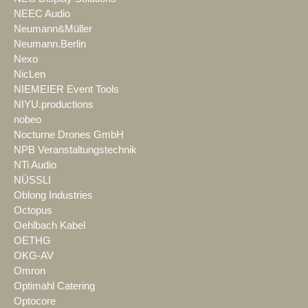
NEEC Audio
Neumann&Müller
Neumann.Berlin
Nexo
NicLen
NIEMEIER Event Tools
NIYU.productions
nobeo
Nocturne Drones GmbH
NPB Veranstaltungstechnik
NTi Audio
NÜSSLI
Oblong Industries
Octopus
Oehlbach Kabel
OETHG
OKG-AV
Omron
Optimahl Catering
Optocore