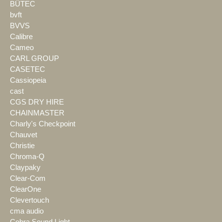
BÜTEC
bvft
BVVS
Calibre
Cameo
CARL GROUP
CASETEC
Cassiopeia
cast
CGS DRY HIRE
CHAINMASTER
Charly's Checkpoint
Chauvet
Christie
Chroma-Q
Claypaky
Clear-Com
ClearOne
Clevertouch
cma audio