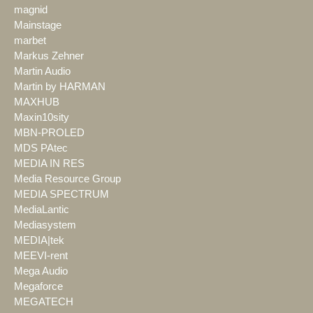
magnid
Mainstage
marbet
Markus Zehner
Martin Audio
Martin by HARMAN
MAXHUB
Maxin10sity
MBN-PROLED
MDS PAtec
MEDIA IN RES
Media Resource Group
MEDIA SPECTRUM
MediaLantic
Mediasystem
MEDIA|tek
MEEVI-rent
Mega Audio
Megaforce
MEGATECH