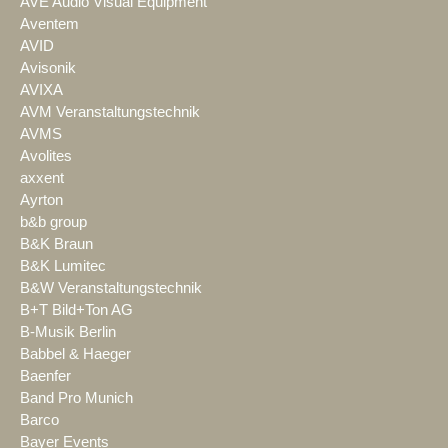
AVE Audio Visual Equipment
Aventem
AVID
Avisonik
AVIXA
AVM Veranstaltungstechnik
AVMS
Avolites
axxent
Ayrton
b&b group
B&K Braun
B&K Lumitec
B&W Veranstaltungstechnik
B+T Bild+Ton AG
B-Musik Berlin
Babbel & Haeger
Baenfer
Band Pro Munich
Barco
Bayer Events