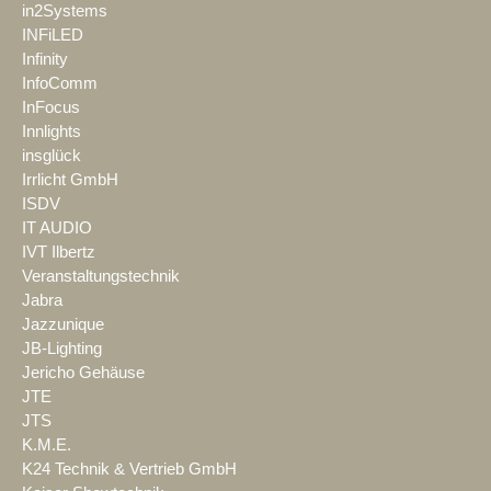
in2Systems
INFiLED
Infinity
InfoComm
InFocus
Innlights
insglück
Irrlicht GmbH
ISDV
IT AUDIO
IVT Ilbertz
Veranstaltungstechnik
Jabra
Jazzunique
JB-Lighting
Jericho Gehäuse
JTE
JTS
K.M.E.
K24 Technik & Vertrieb GmbH