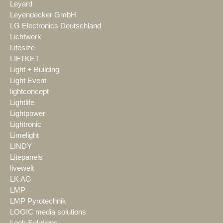
Leyard
Leyendecker GmbH
LG Electronics Deutschland
Lichtwerk
Lifesize
LIFTKET
Light + Building
Light Event
lightconcept
Lightlife
Lightpower
Lightronic
Limelight
LINDY
Litepanels
livewelt
LK AG
LMP
LMP Pyrotechnik
LOGIC media solutions