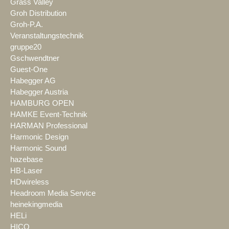
Grass Valley
Groh Distribution
Groh-P.A.
Veranstaltungstechnik
gruppe20
Gschwendtner
Guest-One
Habegger AG
Habegger Austria
HAMBURG OPEN
HAMKE Event-Technik
HARMAN Professional
Harmonic Design
Harmonic Sound
hazebase
HB-Laser
HDwireless
Headroom Media Service
heinekingmedia
HELi
HICO