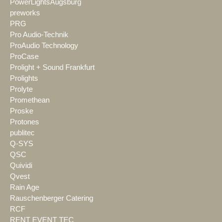
PowerLightsAugsburg
preworks
PRG
Pro Audio-Technik
ProAudio Technology
ProCase
Prolight + Sound Frankfurt
Prolights
Prolyte
Promethean
Proske
Protones
publitec
Q-SYS
QSC
Quividi
Qvest
Rain Age
Rauschenberger Catering
RCF
RENT EVENT TEC