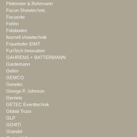
Flottmeier & Rehrmann
Focon Showtechnic
Focusrite
Fohhn
Fotoboden
fournell showtechnik
Fraunhofer IDMT
FunTech Innovation
GAHRENS + BATTERMANN
Gardemann
Gefen
GEMCO
Genelec
George P. Johnson
Gerriets
GETEC Eventtechnik
Global Truss
GLP
GO4IT!
Grandel