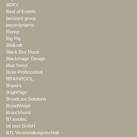
BDKV
Best of Events
bestvent group
beyerdynamic
Biamp
Big Rig
Bildkraft
Black Box Music
Blackmagic Design
Blue Noise
Bose Professional
BRAINPOOL
Brand-L
BrightSign
Broadcast Solutions
BroadWeigh
Brunckhorst
BT.innotec
btl next GmbH
BTL Veranstaltungstechnik