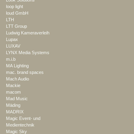
Look Solutions
loop light
loud GmbH
LTH
LTT Group
Ludwig Kameraverleih
Lupax
LUXAV
LYNX Media Systems
m.i.b
MA Lighting
mac. brand spaces
Mach Audio
Mackie
macom
Mad Music
Mäding
MADRIX
Magic Event- und
Medientechnik
Magic Sky