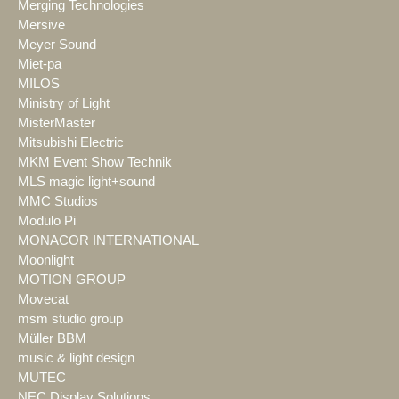
Merging Technologies
Mersive
Meyer Sound
Miet-pa
MILOS
Ministry of Light
MisterMaster
Mitsubishi Electric
MKM Event Show Technik
MLS magic light+sound
MMC Studios
Modulo Pi
MONACOR INTERNATIONAL
Moonlight
MOTION GROUP
Movecat
msm studio group
Müller BBM
music & light design
MUTEC
NEC Display Solutions