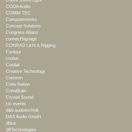
Cobra Sound Light
CODA Audio
COMM-TEC
Computerworks
Concept Solutions
Congress Allianz
connectSignage
CONRAD Licht & Rigging
Contour
coolux
Cordial
Creative Technology
Crestron
Crew Nation
CrewBrain
Crystal Sound
ctc events
d&b audiotechnik
DAS Audio GmbH
dblux
dBTechnologies