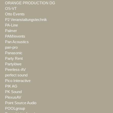
ORANGE PRODUCTION DG
OS-VT
Otto Events
P2 Veranstaltungstechnik
PA-Line
Palmer
PAM/events
Pan Acoustics
pan-pro
Panasonic
Party Rent
Partylöwe
Peerless-AV
perfect sound
Pico Interactive
PIK AG
PK Sound
PlexusAV
Point Source Audio
POOLgroup