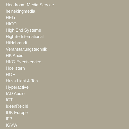
Headroom Media Service
heinekingmedia
HELi
HICO
High End Systems
Highlite International
Hildebrandt
Veranstaltungstechnik
HK Audio
HKG Eventservice
Hoellstern
HOF
Huss Licht & Ton
Hyperactive
IAD Audio
ICT
IdeenReich!
IDK Europe
IFB
IGVW