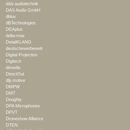
d&b audiotechnik
DAS Audio GmbH
dblux
dBTechnologies
DEAplus
delta-max
DetailKLANG
deutschewerbewelt
Digital Projection
Digitech
dimedis
DirectOut
dlp motive
DMPW
DMT
Doughty
DPA Microphones
DPVT
Droneshow Alliance
DTEN