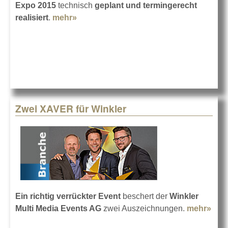
Expo 2015
technisch
geplant und termingerecht
realisiert
.
mehr»
about Winkler für Kuwait zur Expo
2015
Zwei XAVER für Winkler
Ein richtig verrückter Event
beschert der
Winkler
Multi Media Events AG
zwei Auszeichnungen.
mehr»
abo
Zwe