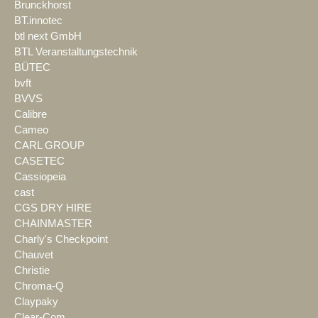
Brunckhorst
BT.innotec
btl next GmbH
BTL Veranstaltungstechnik
BÜTEC
bvft
BVVS
Calibre
Cameo
CARL GROUP
CASETEC
Cassiopeia
cast
CGS DRY HIRE
CHAINMASTER
Charly's Checkpoint
Chauvet
Christie
Chroma-Q
Claypaky
Clear-Com