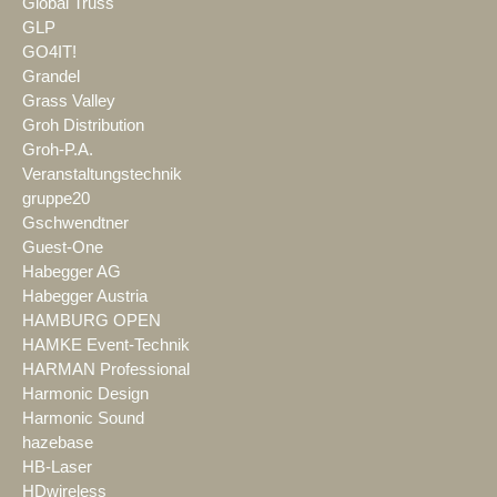
Global Truss
GLP
GO4IT!
Grandel
Grass Valley
Groh Distribution
Groh-P.A.
Veranstaltungstechnik
gruppe20
Gschwendtner
Guest-One
Habegger AG
Habegger Austria
HAMBURG OPEN
HAMKE Event-Technik
HARMAN Professional
Harmonic Design
Harmonic Sound
hazebase
HB-Laser
HDwireless