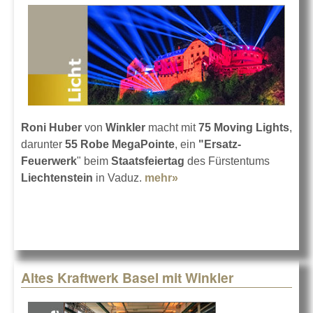
Roni Huber
von
Winkler
macht mit
75 Moving Lights
,
darunter
55 Robe MegaPointe
, ein
"Ersatz-
Feuerwerk
" beim
Staatsfeiertag
des Fürstentums
Liechtenstein
in Vaduz.
mehr»
about Staatsfeiertag
Liechtenstein 2018
Altes Kraftwerk Basel mit Winkler