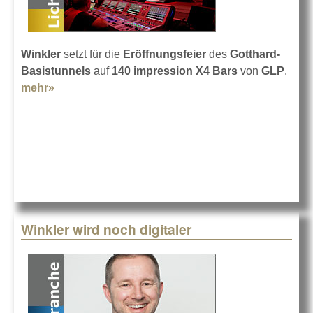
Winkler
setzt für die
Eröffnungsfeier
des
Gotthard-
Basistunnels
auf
140 impression X4 Bars
von
GLP
.
mehr»
about Ziemlich viel Licht im Basistunnel
Winkler wird noch digitaler