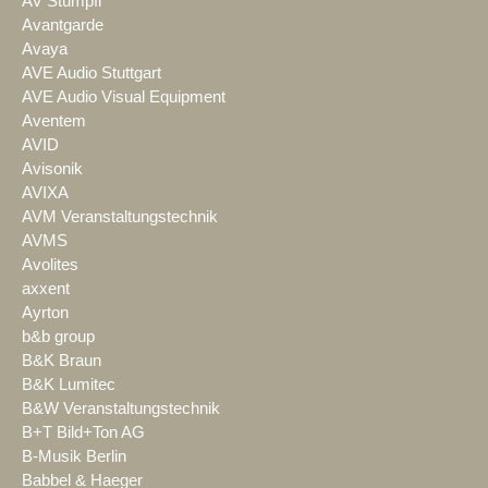
AV Stumpfl
Avantgarde
Avaya
AVE Audio Stuttgart
AVE Audio Visual Equipment
Aventem
AVID
Avisonik
AVIXA
AVM Veranstaltungstechnik
AVMS
Avolites
axxent
Ayrton
b&b group
B&K Braun
B&K Lumitec
B&W Veranstaltungstechnik
B+T Bild+Ton AG
B-Musik Berlin
Babbel & Haeger