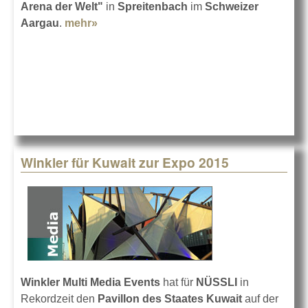
Arena der Welt"
in
Spreitenbach
im
Schweizer
Aargau
.
mehr»
about Umwelt Arena setzt auf Winkler
Winkler für Kuwait zur Expo 2015
Winkler Multi Media Events
hat für
NÜSSLI
in
Rekordzeit den
Pavillon des Staates Kuwait
auf der