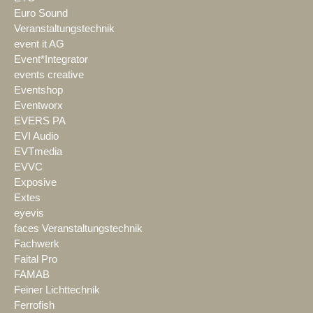
Euro Sound
Veranstaltungstechnik
event it AG
Event*Integrator
events creative
Eventshop
Eventworx
EVERS PA
EVI Audio
EVTmedia
EVVC
Exposive
Extes
eyevis
faces Veranstaltungstechnik
Fachwerk
Faital Pro
FAMAB
Feiner Lichttechnik
Ferrofish