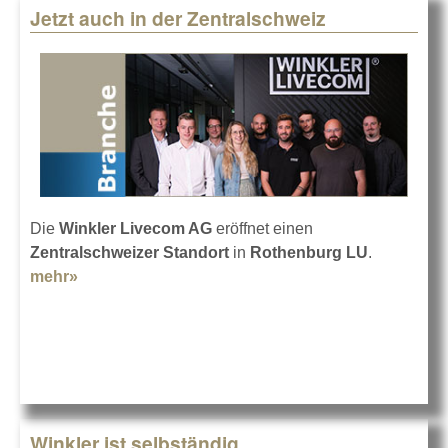
Jetzt auch in der Zentralschweiz
Die
Winkler Livecom AG
eröffnet einen
Zentralschweizer Standort
in
Rothenburg LU
.
mehr»
about Jetzt auch in der Zentralschweiz
Winkler ist selbständig