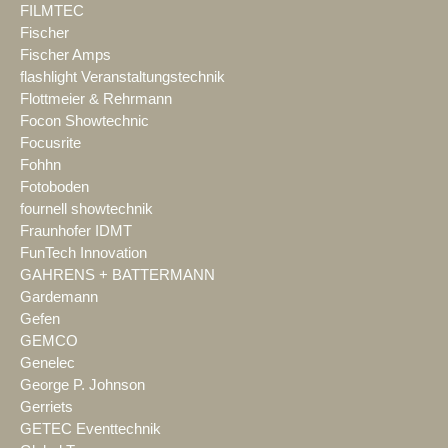
FILMTEC
Fischer
Fischer Amps
flashlight Veranstaltungstechnik
Flottmeier & Rehrmann
Focon Showtechnic
Focusrite
Fohhn
Fotoboden
fournell showtechnik
Fraunhofer IDMT
FunTech Innovation
GAHRENS + BATTERMANN
Gardemann
Gefen
GEMCO
Genelec
George P. Johnson
Gerriets
GETEC Eventtechnik