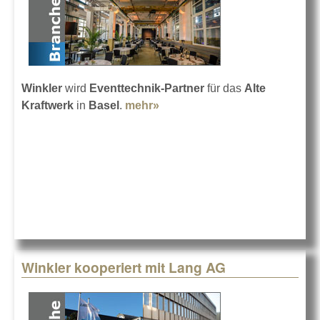
Winkler
wird
Eventtechnik-Partner
für das
Alte
Kraftwerk
in
Basel
.
mehr»
about Altes Kraftwerk Basel
mit Winkler
Winkler kooperiert mit Lang AG