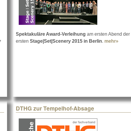
Spektakuläre Award-Verleihung
am ersten Abend der
ersten
Stage|Set|Scenery 2015 in Berlin
.
mehr»
about
7
ssion
DTHG zur Tempelhof-Absage