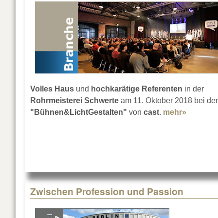
Volles Haus
und
hochkarätige Referenten
in der
Rohrmeisterei Schwerte
am 11. Oktober 2018 bei de
"Bühnen&LichtGestalten"
von
cast
.
mehr»
about B
Zwischen Profession und Passion