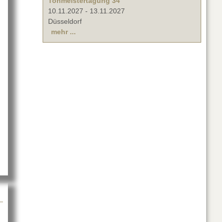
Tonmeistertagung 34
10.11.2027
-
13.11.2027
Düsseldorf
mehr ...
bauer.Award 2017