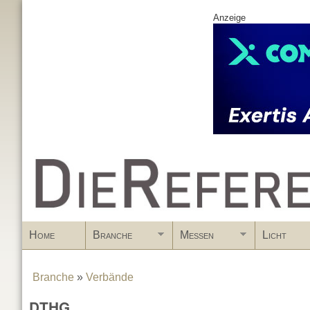
Anzeige
www.DieReferenz.de
Home
Branche
Messen
Licht
Branche
»
Verbände
You are here
DTHG