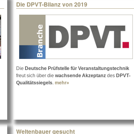
Die DPVT-Bilanz von 2019
Die
Deutsche Prüfstelle für Veranstaltungstechnik
freut sich über die
wachsende Akzeptanz
des
DPVT-
von der BTT 2022 in Ulm
Qualitätssiegels
.
mehr»
about Die DPVT-Bilanz von 
Weltenbauer gesucht