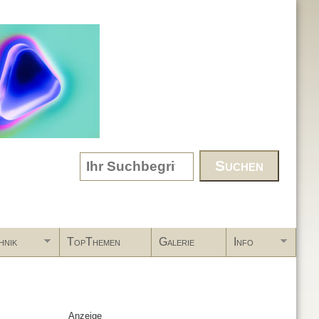
Search form
hnik
TopThemen
Galerie
Info
Anzeige