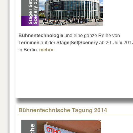
Bühnentechnologie
und eine ganze Reihe von
Terminen
auf der
Stage|Set|Scenery
ab 20. Juni 201
in
Berlin
.
mehr»
about Zwischen Profession und Pa
Bühnentechnische Tagung 2014