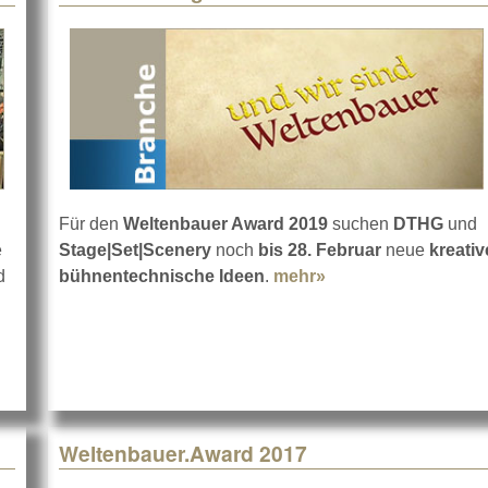
Für den
Weltenbauer Award 2019
suchen
DTHG
und
e
Stage|Set|Scenery
noch
bis 28. Februar
neue
kreativ
d
bühnentechnische Ideen
.
mehr»
about Weltenbauer
 gesucht!
Weltenbauer.Award 2017