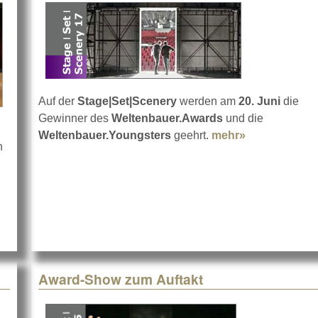
Auf der
Stage|Set|Scenery
werden am
20. Juni
die
Gewinner des
Weltenbauer.Awards
und die
Weltenbauer.Youngsters
geehrt.
mehr»
about Welten
n
ilanz der Bühnen&LichtGestalten 2018
Award-Show zum Auftakt