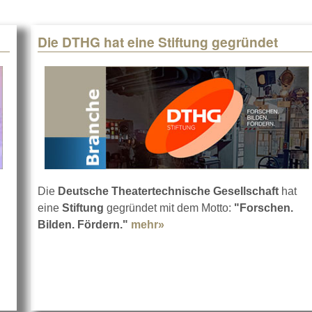
Die DTHG hat eine Stiftung gegründet
Die
Deutsche Theatertechnische Gesellschaft
hat
eine
Stiftung
gegründet mit dem Motto:
"Forschen.
Bilden. Fördern."
mehr»
about Die DTHG hat eine St
 in Berlin