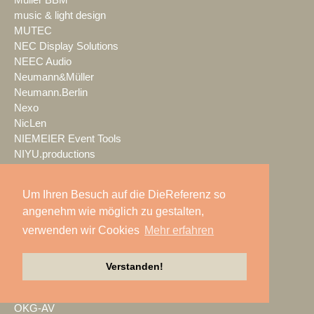
music & light design
MUTEC
NEC Display Solutions
NEEC Audio
Neumann&Müller
Neumann.Berlin
Nexo
NicLen
NIEMEIER Event Tools
NIYU.productions
nobeo
Nocturne Drones GmbH
Um Ihren Besuch auf die DieReferenz so
NPB Veranstaltungstechnik
angenehm wie möglich zu gestalten,
NTi Audio
verwenden wir Cookies
Mehr erfahren
NÜSSLI
Oblong Industries
Octopus
Verstanden!
Oehlbach Kabel
OETHG
OKG-AV