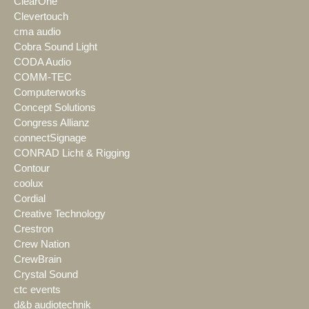
ClearOne
Clevertouch
cma audio
Cobra Sound Light
CODA Audio
COMM-TEC
Computerworks
Concept Solutions
Congress Allianz
connectSignage
CONRAD Licht & Rigging
Contour
coolux
Cordial
Creative Technology
Crestron
Crew Nation
CrewBrain
Crystal Sound
ctc events
d&b audiotechnik