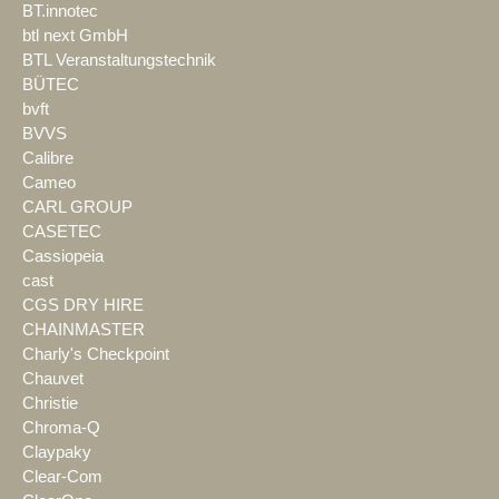
BT.innotec
btl next GmbH
BTL Veranstaltungstechnik
BÜTEC
bvft
BVVS
Calibre
Cameo
CARL GROUP
CASETEC
Cassiopeia
cast
CGS DRY HIRE
CHAINMASTER
Charly's Checkpoint
Chauvet
Christie
Chroma-Q
Claypaky
Clear-Com