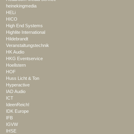
heinekingmedia
HELi
HICO
High End Systems
Highlite International
Hildebrandt
Veranstaltungstechnik
HK Audio
HKG Eventservice
Hoellstern
HOF
Huss Licht & Ton
Hyperactive
IAD Audio
ICT
IdeenReich!
IDK Europe
IFB
IGVW
IHSE