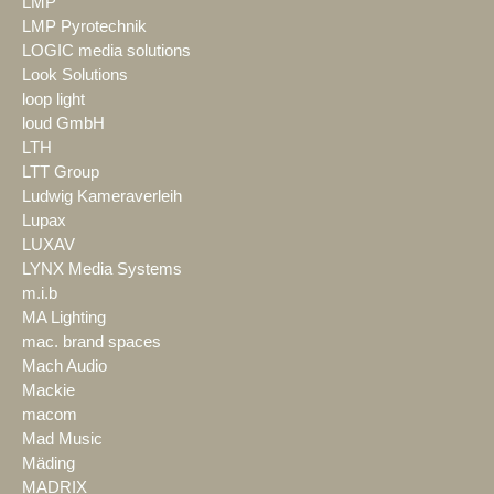
LMP
LMP Pyrotechnik
LOGIC media solutions
Look Solutions
loop light
loud GmbH
LTH
LTT Group
Ludwig Kameraverleih
Lupax
LUXAV
LYNX Media Systems
m.i.b
MA Lighting
mac. brand spaces
Mach Audio
Mackie
macom
Mad Music
Mäding
MADRIX