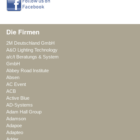
Die Firmen
2M Deutschland GmbH
A&O Lighting Technology
a/c/t Beratungs & System
GmbH
Abbey Road Institute
Absen
AC Event
ACB
Active Blue
AD-Systems
Adam Hall Group
Adamson
Adapoe
Adapteo
Adder