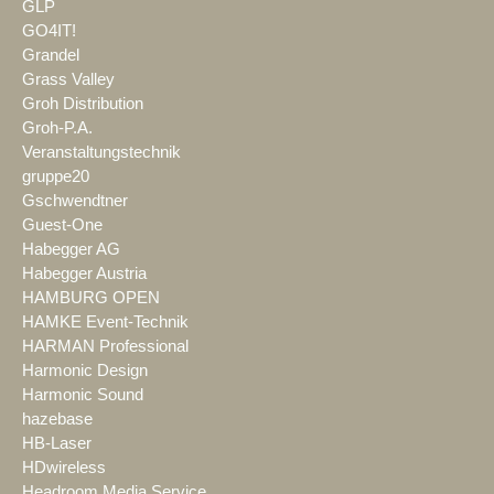
GLP
GO4IT!
Grandel
Grass Valley
Groh Distribution
Groh-P.A.
Veranstaltungstechnik
gruppe20
Gschwendtner
Guest-One
Habegger AG
Habegger Austria
HAMBURG OPEN
HAMKE Event-Technik
HARMAN Professional
Harmonic Design
Harmonic Sound
hazebase
HB-Laser
HDwireless
Headroom Media Service