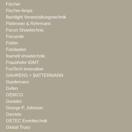
Fischer
Fischer Amps
flashlight Veranstaltungstechnik
Flottmeier & Rehrmann
Focon Showtechnic
Focusrite
Fohhn
Fotoboden
fournell showtechnik
Fraunhofer IDMT
FunTech Innovation
GAHRENS + BATTERMANN
Gardemann
Gefen
GEMCO
Genelec
George P. Johnson
Gerriets
GETEC Eventtechnik
Global Truss