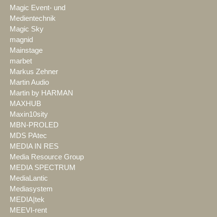
Magic Event- und
Medientechnik
Magic Sky
magnid
Mainstage
marbet
Markus Zehner
Martin Audio
Martin by HARMAN
MAXHUB
Maxin10sity
MBN-PROLED
MDS PAtec
MEDIA IN RES
Media Resource Group
MEDIA SPECTRUM
MediaLantic
Mediasystem
MEDIA|tek
MEEVI-rent