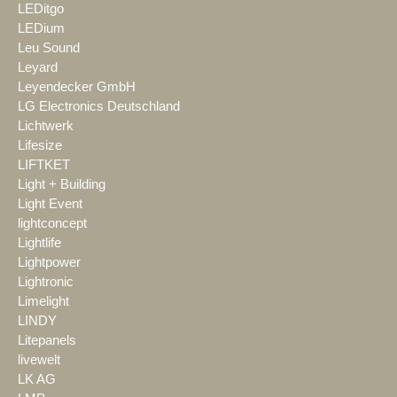
LEDitgo
LEDium
Leu Sound
Leyard
Leyendecker GmbH
LG Electronics Deutschland
Lichtwerk
Lifesize
LIFTKET
Light + Building
Light Event
lightconcept
Lightlife
Lightpower
Lightronic
Limelight
LINDY
Litepanels
livewelt
LK AG