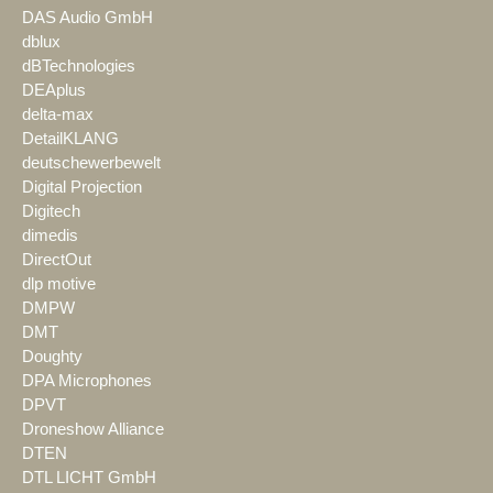
DAS Audio GmbH
dblux
dBTechnologies
DEAplus
delta-max
DetailKLANG
deutschewerbewelt
Digital Projection
Digitech
dimedis
DirectOut
dlp motive
DMPW
DMT
Doughty
DPA Microphones
DPVT
Droneshow Alliance
DTEN
DTL LICHT GmbH