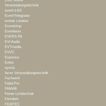
Veranstaltungstechnik
event it AG
Event*Integrator
events creative
Eventshop
Eventworx
EVERS PA
EVI Audio
EVTmedia
EVVC
Exposive
Extes
eyevis
faces Veranstaltungstechnik
Fachwerk
Faital Pro
FAMAB
Feiner Lichttechnik
Ferrofish
FILMTEC