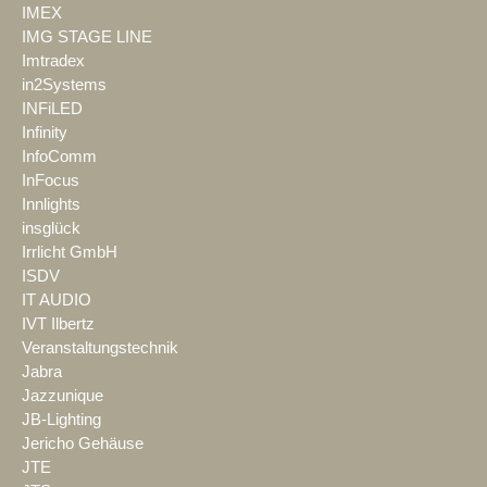
IMEX
IMG STAGE LINE
Imtradex
in2Systems
INFiLED
Infinity
InfoComm
InFocus
Innlights
insglück
Irrlicht GmbH
ISDV
IT AUDIO
IVT Ilbertz
Veranstaltungstechnik
Jabra
Jazzunique
JB-Lighting
Jericho Gehäuse
JTE