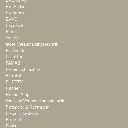
EVERS PA
EVI Audio
EVTmedia
EVVC
Exposive
Extes
eyevis
faces Veranstaltungstechnik
Fachwerk
Faital Pro
FAMAB
Feiner Lichttechnik
Ferrofish
FILMTEC
Fischer
Fischer Amps
flashlight Veranstaltungstechnik
Flottmeier & Rehrmann
Focon Showtechnic
Focusrite
Fohhn