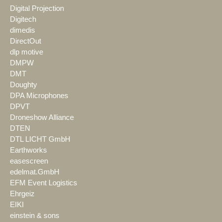
Digital Projection
Digitech
dimedis
DirectOut
dlp motive
DMPW
DMT
Doughty
DPA Microphones
DPVT
Droneshow Alliance
DTEN
DTL LICHT GmbH
Earthworks
easescreen
edelmat.GmbH
EFM Event Logistics
Ehrgeiz
EIKI
einstein & sons