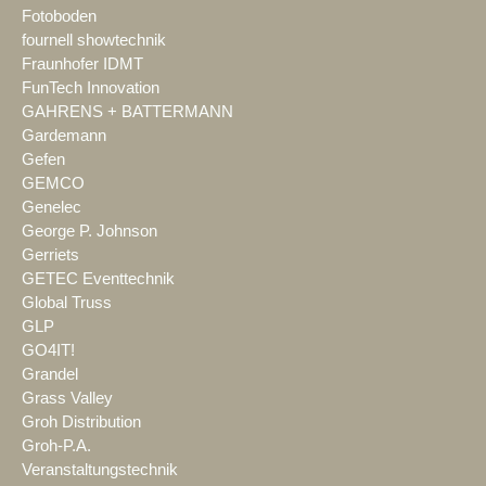
Fotoboden
fournell showtechnik
Fraunhofer IDMT
FunTech Innovation
GAHRENS + BATTERMANN
Gardemann
Gefen
GEMCO
Genelec
George P. Johnson
Gerriets
GETEC Eventtechnik
Global Truss
GLP
GO4IT!
Grandel
Grass Valley
Groh Distribution
Groh-P.A.
Veranstaltungstechnik