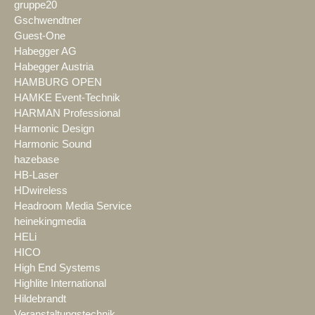
gruppe20
Gschwendtner
Guest-One
Habegger AG
Habegger Austria
HAMBURG OPEN
HAMKE Event-Technik
HARMAN Professional
Harmonic Design
Harmonic Sound
hazebase
HB-Laser
HDwireless
Headroom Media Service
heinekingmedia
HELi
HICO
High End Systems
Highlite International
Hildebrandt
Veranstaltungstechnik