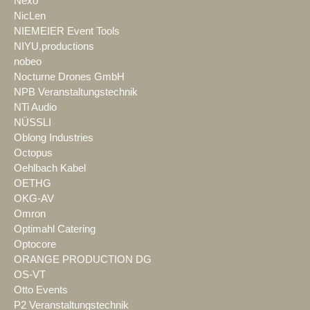
Nexo
NicLen
NIEMEIER Event Tools
NIYU.productions
nobeo
Nocturne Drones GmbH
NPB Veranstaltungstechnik
NTi Audio
NÜSSLI
Oblong Industries
Octopus
Oehlbach Kabel
OETHG
OKG-AV
Omron
Optimahl Catering
Optocore
ORANGE PRODUCTION DG
OS-VT
Otto Events
P2 Veranstaltungstechnik