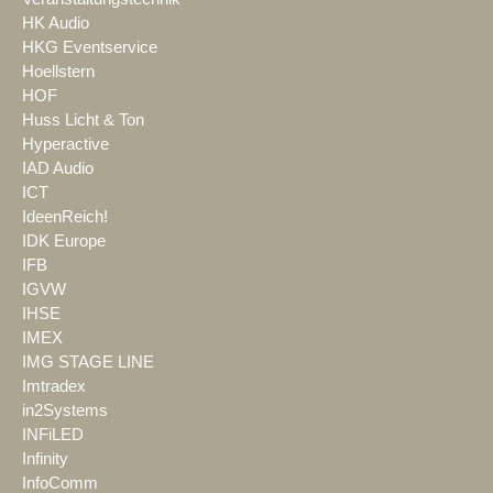
HK Audio
HKG Eventservice
Hoellstern
HOF
Huss Licht & Ton
Hyperactive
IAD Audio
ICT
IdeenReich!
IDK Europe
IFB
IGVW
IHSE
IMEX
IMG STAGE LINE
Imtradex
in2Systems
INFiLED
Infinity
InfoComm