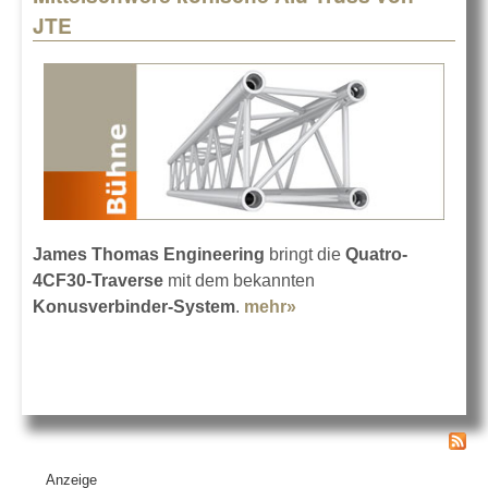
JTE
James Thomas Engineering
bringt die
Quatro-
4CF30-Traverse
mit dem bekannten
Konusverbinder-System
.
mehr»
about Mittelschwere
konische Alu-Truss
von JTE
Anzeige