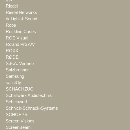
Riedel
Riedel Networks
rk Light & Sound
Robe
Rockline Cases
ROE Visual
Roland Pro A/V
ROXX
RØDE
S.E.A. Vertrieb
Salzbrenner
Samsung
satis&fy
SCHACHZUG
Schallwerk Audiotechnik
Scheinwurf
Schnick-Schnack-Systems
SCHOEPS
Screen Visions
ScreenBeam