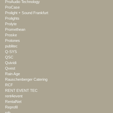
ProAudio Technology
ProCase
Prolight + Sound Frankfurt
Prolights
Prolyte
Promethean
Proske
Protones
publitec
Q-SYS
QSC
Quividi
Qvest
Rain Age
Rauschenberger Catering
RCF
RENT EVENT TEC
rent4event
RentalNet
Reprofil
rgb