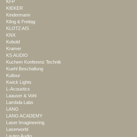
KFP
KIEKER
Kindermann
Kling & Freitag
KLOTZ AIS
KNX
Kobold
Kramer
KS AUDIO
Kuchem Konferenz Technik
Kuehl Beschallung
Kultour
Kwick Lights
L-Acoustics
Laauser & Vohl
Lambda Labs
LANG
LANG ACADEMY
Laser Imagineering
Laserworld
Lauten Audio