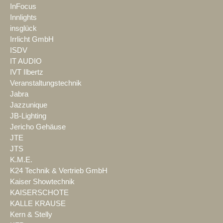
InFocus
Innlights
insglück
Irrlicht GmbH
ISDV
IT AUDIO
IVT Ilbertz
Veranstaltungstechnik
Jabra
Jazzunique
JB-Lighting
Jericho Gehäuse
JTE
JTS
K.M.E.
K24 Technik & Vertrieb GmbH
Kaiser Showtechnik
KAISERSCHOTE
KALLE KRAUSE
Kern & Stelly