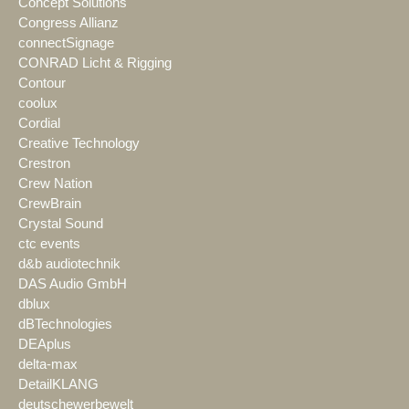
Concept Solutions
Congress Allianz
connectSignage
CONRAD Licht & Rigging
Contour
coolux
Cordial
Creative Technology
Crestron
Crew Nation
CrewBrain
Crystal Sound
ctc events
d&b audiotechnik
DAS Audio GmbH
dblux
dBTechnologies
DEAplus
delta-max
DetailKLANG
deutschewerbewelt