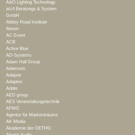
A&O Lighting Technology
a/c/t Beratungs & System
GmbH
Abbey Road Institute
Absen
AC Event
ACB
Active Blue
AD-Systems
Adam Hall Group
Adamson
Adapoe
Adapteo
Adder
AED group
AES Veranstaltungstechnik
AFMG
Agentur für Markenträume
AK Media
Akademie der OETHG
Alcons Audio