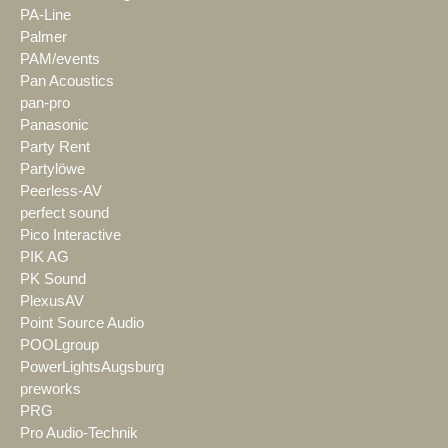
PA-Line
Palmer
PAM/events
Pan Acoustics
pan-pro
Panasonic
Party Rent
Partylöwe
Peerless-AV
perfect sound
Pico Interactive
PIK AG
PK Sound
PlexusAV
Point Source Audio
POOLgroup
PowerLightsAugsburg
preworks
PRG
Pro Audio-Technik