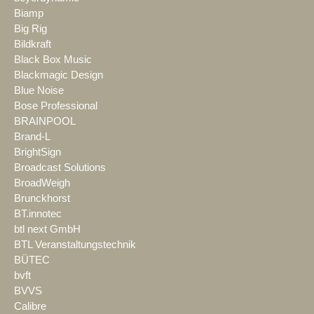
Biamp
Big Rig
Bildkraft
Black Box Music
Blackmagic Design
Blue Noise
Bose Professional
BRAINPOOL
Brand-L
BrightSign
Broadcast Solutions
BroadWeigh
Brunckhorst
BT.innotec
btl next GmbH
BTL Veranstaltungstechnik
BÜTEC
bvft
BVVS
Calibre