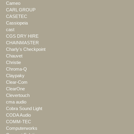
Cameo
CARL GROUP
CASETEC
Cassiopeia
cast
CGS DRY HIRE
CHAINMASTER
Charly's Checkpoint
Chauvet
Christie
Chroma-Q
Claypaky
Clear-Com
ClearOne
Clevertouch
cma audio
Cobra Sound Light
CODA Audio
COMM-TEC
Computerworks