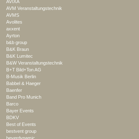
AVIXA
AVM Veranstaltungstechnik
AVMS
Avolites
axxent
Ayrton
b&b group
B&K Braun
B&K Lumitec
B&W Veranstaltungstechnik
B+T Bild+Ton AG
B-Musik Berlin
Babbel & Haeger
Baenfer
Band Pro Munich
Barco
Bayer Events
BDKV
Best of Events
bestvent group
beyerdynamic