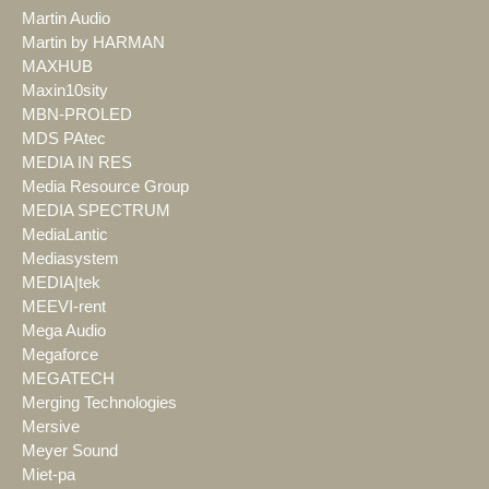
Martin Audio
Martin by HARMAN
MAXHUB
Maxin10sity
MBN-PROLED
MDS PAtec
MEDIA IN RES
Media Resource Group
MEDIA SPECTRUM
MediaLantic
Mediasystem
MEDIA|tek
MEEVI-rent
Mega Audio
Megaforce
MEGATECH
Merging Technologies
Mersive
Meyer Sound
Miet-pa