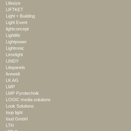
Lifesize
LIFTKET
Light + Building
Light Event
lightconcept
Lightlife
Lightpower
Lightronic
Limelight
LINDY
Litepanels
livewelt
LK AG
LMP
LMP Pyrotechnik
LOGIC media solutions
Look Solutions
loop light
loud GmbH
LTH