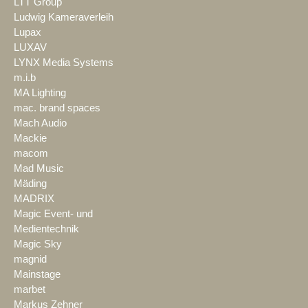
LTT Group
Ludwig Kameraverleih
Lupax
LUXAV
LYNX Media Systems
m.i.b
MA Lighting
mac. brand spaces
Mach Audio
Mackie
macom
Mad Music
Mäding
MADRIX
Magic Event- und
Medientechnik
Magic Sky
magnid
Mainstage
marbet
Markus Zehner