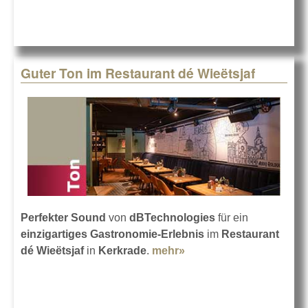
Guter Ton im Restaurant dé Wieëtsjaf
Perfekter Sound
von
dBTechnologies
für ein
einzigartiges Gastronomie-Erlebnis
im
Restaurant
dé Wieëtsjaf
in
Kerkrade
.
mehr»
about Guter Ton im
Restaurant dé
Wieëtsjaf