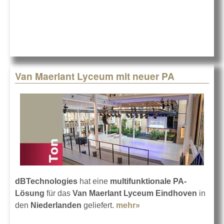
Sound bei den
Jazztagen
Van Maerlant Lyceum mit neuer PA
dBTechnologies
hat eine
multifunktionale PA-
Lösung
für das
Van Maerlant Lyceum Eindhoven
in
den
Niederlanden
geliefert.
mehr»
about Van Maerlant
Lyceum mit neuer PA