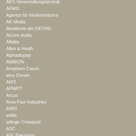
AES Veranstaltungstechnik
AFMG
Agentur für Markenträume
AK Media
Akademie der OETHG
Alcons Audio
Alfalite
Allen & Heath
Alphadisplay
AMBION
Amptown Cases
ams Osram
AMX
APWPT
Arcus
Area Four Industries
ARRI
artlife
artlogic Crewpool
ASC
ASL Electronic