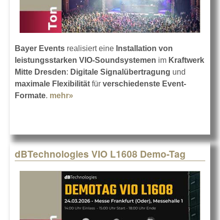
Bayer Events
realisiert eine
Installation von
leistungsstarken VIO-Soundsystemen
im
Kraftwerk
Mitte Dresden
:
Digitale Signalübertragung
und
maximale Flexibilität
für
verschiedenste Event-
Formate
.
mehr»
about Stromwerk Dresden mit
dBTechnologies
dBTechnologies VIO L1608 Demo-Tag