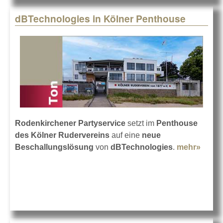
dBTechnologies in Kölner Penthouse
Rodenkirchener Partyservice
setzt im
Penthouse
des Kölner Rudervereins
auf eine
neue
Beschallungslösung
von
dBTechnologies
.
mehr»
about
dBTec
in Kö
Pent