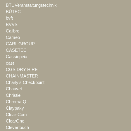
BTL Veranstaltungstechnik
BÜTEC
bvft
BVVS
Calibre
Cameo
CARL GROUP
CASETEC
Cassiopeia
cast
CGS DRY HIRE
CHAINMASTER
Charly's Checkpoint
Chauvet
Christie
Chroma-Q
Claypaky
Clear-Com
ClearOne
Clevertouch