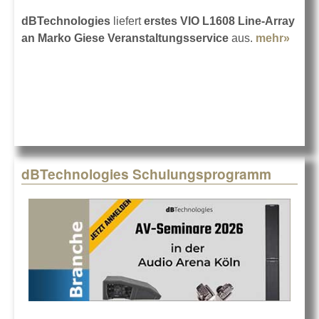
dBTechnologies
liefert
erstes VIO L1608 Line-Array
an Marko Giese Veranstaltungsservice
aus.
mehr»
abou
VIO
L160
Line-
Arra
bei
Mark
Gies
dBTechnologies Schulungsprogramm