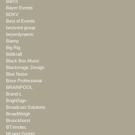
Barco
Bayer Events
BDKV
Best of Events
bestvent group
beyerdynamic
Biamp
Big Rig
Bildkraft
Black Box Music
Blackmagic Design
Blue Noise
Bose Professional
BRAINPOOL
Brand-L
BrightSign
Broadcast Solutions
BroadWeigh
Brunckhorst
BT.innotec
btl next GmbH