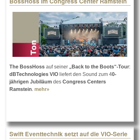
BossHoss im Congress Center Ramstein
Pages
The BossHoss
auf seiner
„Back to the Boots“-Tour
:
dBTechnologies VIO
liefert den Sound zum 4
0-
jährigen Jubiläum
des
Congress Centers
Ramstein
.
mehr»
about BossHoss im Congress Center
Ramstein
Swift Eventtechnik setzt auf die VIO-Serie