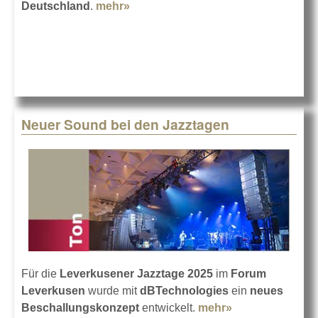
Deutschland
.
mehr»
about dBTechnologies mit Klaus
Vennemann
Neuer Sound bei den Jazztagen
Für die
Leverkusener Jazztage 2025
im
Forum
Leverkusen
wurde mit
dBTechnologies
ein
neues
Beschallungskonzept
entwickelt.
mehr»
about Neuer