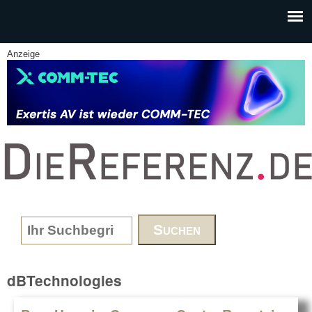
Skip to main content
Anzeige
www.DieReferenz.de
Search form
dBTechnologies