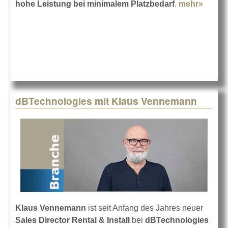
hohe Leistung bei minimalem Platzbedarf
.
mehr»
about
dBTec
VIO L
dBTechnologies mit Klaus Vennemann
Klaus Vennemann
ist seit Anfang des Jahres neuer
Sales Director Rental & Install
bei
dBTechnologies