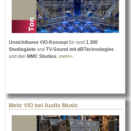
Unsichtbares VIO-Konzept
für rund
1.300
Studiogäste
und
TV-Sound mit dBTechnologies
und den
MMC Studios
.
mehr»
about Beschallung einer
Live-TV-Castingshow
Mehr VIO bei Audio Music