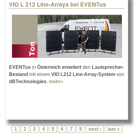
VIO L 212 Line-Arrays bei EVENTus
EVENTus
in
Österreich
erweitert
den
Lautsprecher-
Bestand
mit einem
VIO L212 Line-Array-System
von
dBTechnologies
.
mehr»
about VIO L 212 Line-Arrays
bei EVENTus
1
2
3
4
5
6
7
8
next ›
last »