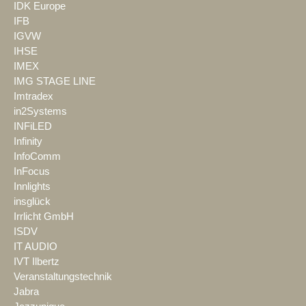
IDK Europe
IFB
IGVW
IHSE
IMEX
IMG STAGE LINE
Imtradex
in2Systems
INFiLED
Infinity
InfoComm
InFocus
Innlights
insglück
Irrlicht GmbH
ISDV
IT AUDIO
IVT Ilbertz
Veranstaltungstechnik
Jabra