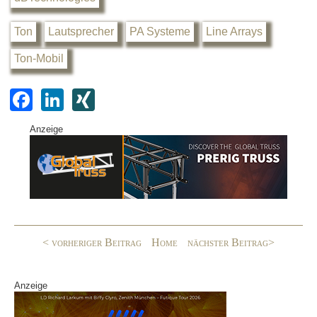
Ton
Lautsprecher
PA Systeme
Line Arrays
Ton-Mobil
F
Li
XI
a
n
N
Anzeige
c
k
G
e
e
b
dI
o
n
o
< vorheriger Beitrag
Home
nächster Beitrag>
k
Anzeige