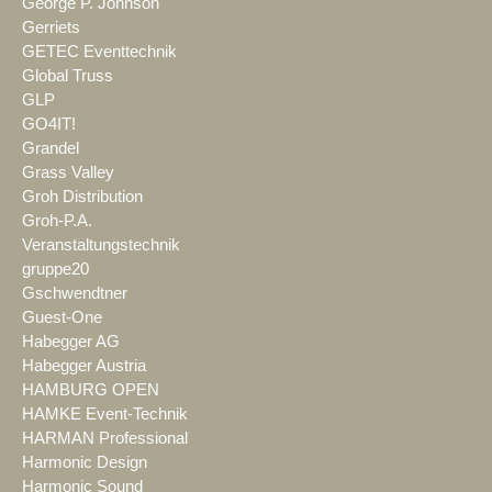
George P. Johnson
Gerriets
GETEC Eventtechnik
Global Truss
GLP
GO4IT!
Grandel
Grass Valley
Groh Distribution
Groh-P.A.
Veranstaltungstechnik
gruppe20
Gschwendtner
Guest-One
Habegger AG
Habegger Austria
HAMBURG OPEN
HAMKE Event-Technik
HARMAN Professional
Harmonic Design
Harmonic Sound