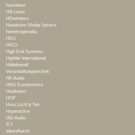
hazebase
HB-Laser
HDwireless
Headroom Media Service
heinekingmedia
HELi
HICO
High End Systems
Highlite International
Hildebrandt
Veranstaltungstechnik
HK Audio
HKG Eventservice
Hoellstern
HOF
Huss Licht & Ton
Hyperactive
IAD Audio
ICT
IdeenReich!