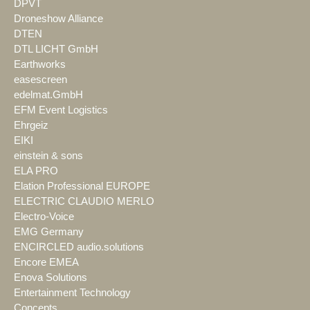
DPVT
Droneshow Alliance
DTEN
DTL LICHT GmbH
Earthworks
easescreen
edelmat.GmbH
EFM Event Logistics
Ehrgeiz
EIKI
einstein & sons
ELA PRO
Elation Professional EUROPE
ELECTRIC CLAUDIO MERLO
Electro-Voice
EMG Germany
ENCIRCLED audio.solutions
Encore EMEA
Enova Solutions
Entertainment Technology
Concepts