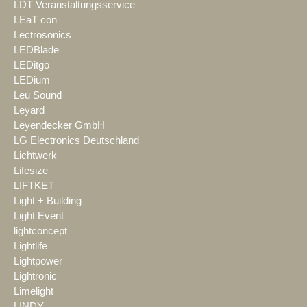
LDT Veranstaltungsservice
LEaT con
Lectrosonics
LEDBlade
LEDitgo
LEDium
Leu Sound
Leyard
Leyendecker GmbH
LG Electronics Deutschland
Lichtwerk
Lifesize
LIFTKET
Light + Building
Light Event
lightconcept
Lightlife
Lightpower
Lightronic
Limelight
LINDY