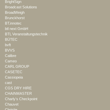
BrightSign
Broadcast Solutions
BroadWeigh
Brunckhorst
BT.innotec
btl next GmbH
BTL Veranstaltungstechnik
BÜTEC
bvft
BVVS
Calibre
Cameo
CARL GROUP
CASETEC
Cassiopeia
cast
CGS DRY HIRE
CHAINMASTER
Charly's Checkpoint
Chauvet
Christie