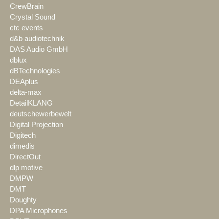
CrewBrain
Crystal Sound
ctc events
d&b audiotechnik
DAS Audio GmbH
dblux
dBTechnologies
DEAplus
delta-max
DetailKLANG
deutschewerbewelt
Digital Projection
Digitech
dimedis
DirectOut
dlp motive
DMPW
DMT
Doughty
DPA Microphones