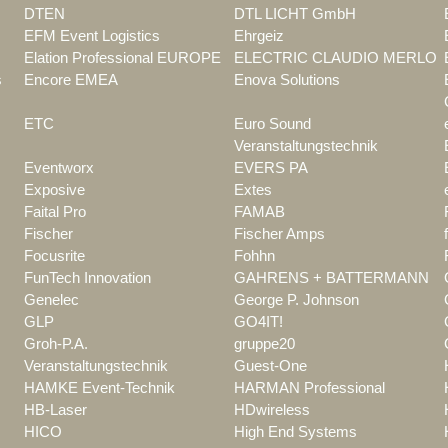
DTEN
DTL LICHT GmbH
EFM Event Logistics
Ehrgeiz
Elation Professional EUROPE
ELECTRIC CLAUDIO MERLO
s
Encore EMEA
Enova Solutions
ETC
Euro Sound
Veranstaltungstechnik
Eventworx
EVERS PA
Exposive
Extes
Faital Pro
FAMAB
Fischer
Fischer Amps
Focusrite
Fohhn
FunTech Innovation
GAHRENS + BATTERMANN
Genelec
George P. Johnson
GLP
GO4IT!
Groh-P.A.
gruppe20
Veranstaltungstechnik
Guest-One
HAMKE Event-Technik
HARMAN Professional
HB-Laser
HDwireless
HICO
High End Systems