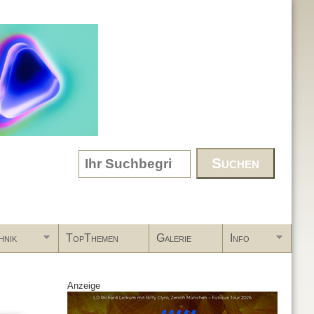
Search form
hnik
TopThemen
Galerie
Info
Anzeige