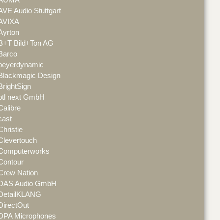
AVE Audio Stuttgart
AVIXA
Ayrton
B+T Bild+Ton AG
Barco
beyerdynamic
Blackmagic Design
BrightSign
btl next GmbH
Calibre
cast
Christie
Clevertouch
Computerworks
Contour
Crew Nation
DAS Audio GmbH
DetailKLANG
DirectOut
DPA Microphones