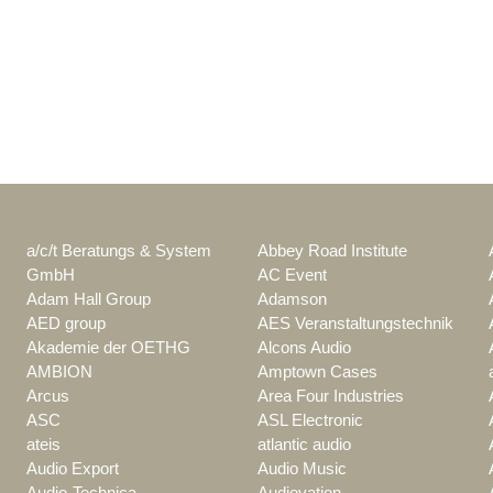
a/c/t Beratungs & System
Abbey Road Institute
GmbH
AC Event
Adam Hall Group
Adamson
AED group
AES Veranstaltungstechnik
Akademie der OETHG
Alcons Audio
AMBION
Amptown Cases
Arcus
Area Four Industries
ASC
ASL Electronic
ateis
atlantic audio
Audio Export
Audio Music
Audio-Technica
Audiovation