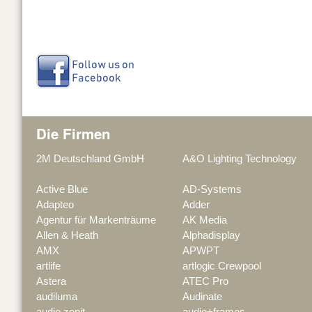
Die Firmen
2M Deutschland GmbH
A&O Lighting Technology
Active Blue
AD-Systems
Adapteo
Adder
Agentur für Markenträume
AK Media
Allen & Heath
Alphadisplay
AMX
APWPT
artlife
artlogic Crewpool
Astera
ATEC Pro
audiluma
Audinate
audio zenit
audio+frames