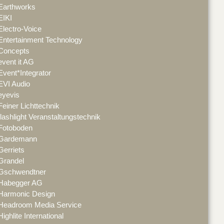
Earthworks
EIKI
Electro-Voice
Entertainment Technology
Concepts
event it AG
Event*Integrator
EVI Audio
eyevis
Feiner Lichttechnik
flashlight Veranstaltungstechnik
Fotoboden
Gardemann
Gerriets
Grandel
Gschwendtner
Habegger AG
Harmonic Design
Headroom Media Service
Highlite International