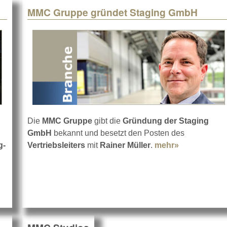
MMC Gruppe gründet Staging GmbH
Die
MMC Gruppe
gibt die
Gründung der Staging
GmbH
bekannt und besetzt den Posten des
g-
Vertriebsleiters
mit
Rainer Müller
.
mehr»
about MMC 
n „Hybrix“