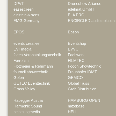
DPVT
Droneshow Alliance
easescreen
edelmat.GmbH
einstein & sons
ELA PRO
EMG Germany
ENCIRCLED audio.solution
EPOS
Epson
events creative
Eventshop
EVTmedia
EVVC
faces Veranstaltungstechnik
Fachwerk
Ferrofish
FILMTEC
Flottmeier & Rehrmann
Focon Showtechnic
fournell showtechnik
Fraunhofer IDMT
Gefen
GEMCO
GETEC Eventtechnik
Global Truss
Grass Valley
Groh Distribution
Habegger Austria
HAMBURG OPEN
Harmonic Sound
hazebase
heinekingmedia
HELi