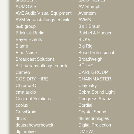
AUMOVIS
AV Stumpfl
AVE Audio Visual Equipment
Aventem
AVM Veranstaltungstechnik
AVMS
b&b group
B&K Braun
B-Musik Berlin
Babbel & Haeger
Bayer Events
BDKV
Biamp
Big Rig
Blue Noise
Bose Professional
Broadcast Solutions
BroadWeigh
BTL Veranstaltungstechnik
BÜTEC
Cameo
CARL GROUP
CGS DRY HIRE
CHAINMASTER
Chroma-Q
Claypaky
cma audio
Cobra Sound Light
Concept Solutions
Congress Allianz
coolux
Cordial
CrewBrain
Crystal Sound
dblux
dBTechnologies
deutschewerbewelt
Digital Projection
dlp motive
DMPW