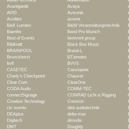
Avantgarde
Avaya
AVID
Avisonik
Avolites
axxent
B&K Lumitec
B&W Veranstaltungstechnik
Baenfer
Band Pro Munich
Best of Events
bestvent group
Bildkraft
Black Box Music
BRAINPOOL
Brand-L
Brunckhorst
BT.innotec
bvft
BVVS
CASETEC
Cassiopeia
Charly's Checkpoint
Chauvet
Clear-Com
ClearOne
CODA Audio
COMM-TEC
connectSignage
CONRAD Licht & Rigging
Creative Technology
Crestron
ctc events
d&b audiotechnik
DEAplus
delta-max
Digitech
dimedis
DMT
Doughty