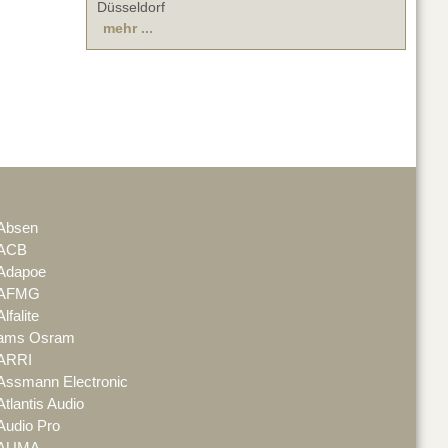
Düsseldorf
mehr ...
Absen
ACB
Adapoe
AFMG
Alfalite
ams Osram
ARRI
Assmann Electronic
Atlantis Audio
Audio Pro
AUMA