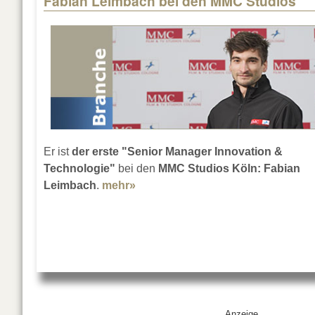
Fabian Leimbach bei den MMC Studios
Er ist
der erste "Senior Manager Innovation &
Technologie"
bei den
MMC Studios Köln: Fabian
Leimbach
.
mehr»
about Fabian Leimbach bei den 
Anzeige