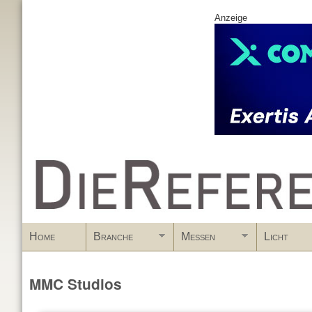
Anzeige
www.DieReferenz.de
Home
Branche
Messen
Licht
MMC Studios