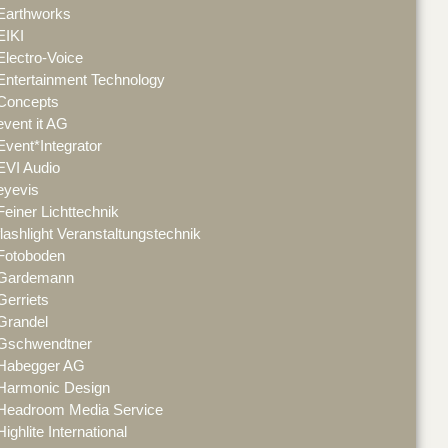
Earthworks
EIKI
Electro-Voice
Entertainment Technology
Concepts
event it AG
Event*Integrator
EVI Audio
eyevis
Feiner Lichttechnik
flashlight Veranstaltungstechnik
Fotoboden
Gardemann
Gerriets
Grandel
Gschwendtner
Habegger AG
Harmonic Design
Headroom Media Service
Highlite International