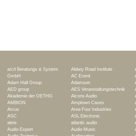
a/c/t Beratungs & System
Abbey Road Institute
GmbH
AC Event
Adam Hall Group
Adamson
AED group
AES Veranstaltungstechnik
Akademie der OETHG
Alcons Audio
AMBION
Amptown Cases
Arcus
Area Four Industries
ASC
ASL Electronic
ateis
atlantic audio
Audio Export
Audio Music
Audio-Technica
Audiovation