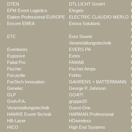
DTEN
DTL LICHT GmbH
EFM Event Logistics
Ehrgeiz
Elation Professional EUROPE
ELECTRIC CLAUDIO MERLO
s
Encore EMEA
Enova Solutions
ETC
Euro Sound
Veranstaltungstechnik
Eventworx
EVERS PA
Exposive
Extes
Faital Pro
FAMAB
Fischer
Fischer Amps
Focusrite
Fohhn
FunTech Innovation
GAHRENS + BATTERMANN
Genelec
George P. Johnson
GLP
GO4IT!
Groh-P.A.
gruppe20
Veranstaltungstechnik
Guest-One
HAMKE Event-Technik
HARMAN Professional
HB-Laser
HDwireless
HICO
High End Systems