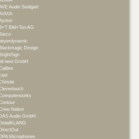
AVE Audio Stuttgart
AVIXA
Ayrton
B+T Bild+Ton AG
Barco
beyerdynamic
Blackmagic Design
BrightSign
btl next GmbH
Calibre
cast
Christie
Clevertouch
Computerworks
Contour
Crew Nation
DAS Audio GmbH
DetailKLANG
DirectOut
DPA Microphones