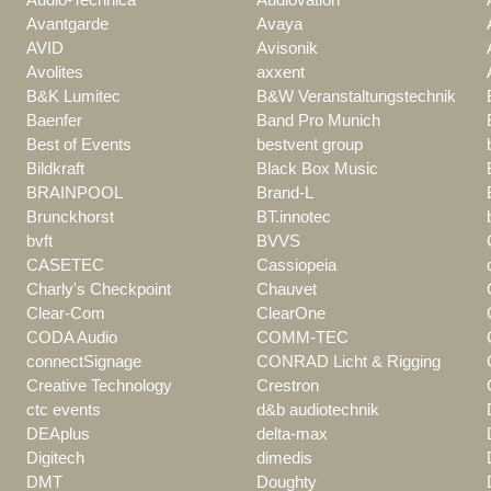
Avantgarde
Avaya
AVID
Avisonik
Avolites
axxent
B&K Lumitec
B&W Veranstaltungstechnik
Baenfer
Band Pro Munich
Best of Events
bestvent group
Bildkraft
Black Box Music
BRAINPOOL
Brand-L
Brunckhorst
BT.innotec
bvft
BVVS
CASETEC
Cassiopeia
Charly's Checkpoint
Chauvet
Clear-Com
ClearOne
CODA Audio
COMM-TEC
connectSignage
CONRAD Licht & Rigging
Creative Technology
Crestron
ctc events
d&b audiotechnik
DEAplus
delta-max
Digitech
dimedis
DMT
Doughty