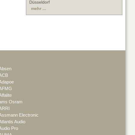
Düsseldorf
mehr ...
Absen
ACB
Adapoe
AFMG
Alfalite
ams Osram
ARRI
Assmann Electronic
Atlantis Audio
Audio Pro
AUMA