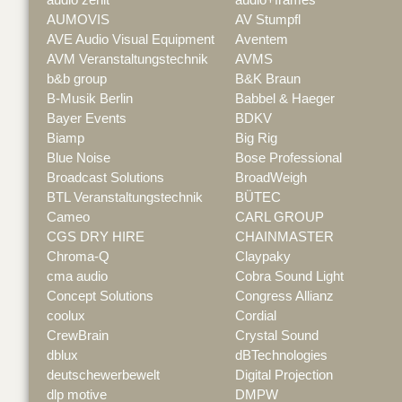
AUMOVIS
AV Stumpfl
AVE Audio Visual Equipment
Aventem
AVM Veranstaltungstechnik
AVMS
b&b group
B&K Braun
B-Musik Berlin
Babbel & Haeger
Bayer Events
BDKV
Biamp
Big Rig
Blue Noise
Bose Professional
Broadcast Solutions
BroadWeigh
BTL Veranstaltungstechnik
BÜTEC
Cameo
CARL GROUP
CGS DRY HIRE
CHAINMASTER
Chroma-Q
Claypaky
cma audio
Cobra Sound Light
Concept Solutions
Congress Allianz
coolux
Cordial
CrewBrain
Crystal Sound
dblux
dBTechnologies
deutschewerbewelt
Digital Projection
dlp motive
DMPW