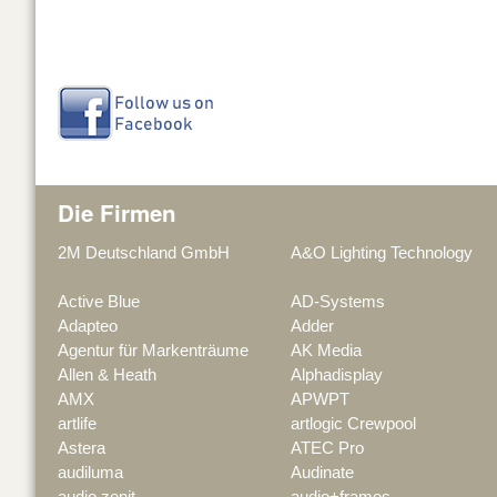
Die Firmen
2M Deutschland GmbH
A&O Lighting Technology
Active Blue
AD-Systems
Adapteo
Adder
Agentur für Markenträume
AK Media
Allen & Heath
Alphadisplay
AMX
APWPT
artlife
artlogic Crewpool
Astera
ATEC Pro
audiluma
Audinate
audio zenit
audio+frames