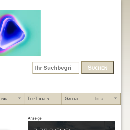
Search form
hnik
TopThemen
Galerie
Info
Anzeige