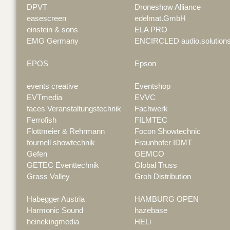
DPVT
Droneshow Alliance
easescreen
edelmat.GmbH
einstein & sons
ELA PRO
EMG Germany
ENCIRCLED audio.solution
EPOS
Epson
events creative
Eventshop
EVTmedia
EVVC
faces Veranstaltungstechnik
Fachwerk
Ferrofish
FILMTEC
Flottmeier & Rehrmann
Focon Showtechnic
fournell showtechnik
Fraunhofer IDMT
Gefen
GEMCO
GETEC Eventtechnik
Global Truss
Grass Valley
Groh Distribution
Habegger Austria
HAMBURG OPEN
Harmonic Sound
hazebase
heinekingmedia
HELi