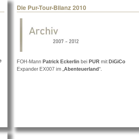
Die Pur-Tour-Bilanz 2010
e
FOH-Mann
Patrick Eckerlin
bei
PUR
mit
DiGiCo
ile bei PUR
Expander EX007 im „
Abenteuerland
“.