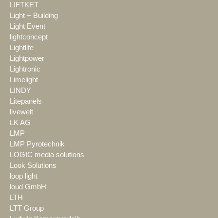
LIFTKET
Light + Building
Light Event
lightconcept
Lightlife
Lightpower
Lightronic
Limelight
LINDY
Litepanels
livewelt
LK AG
LMP
LMP Pyrotechnik
LOGIC media solutions
Look Solutions
loop light
loud GmbH
LTH
LTT Group