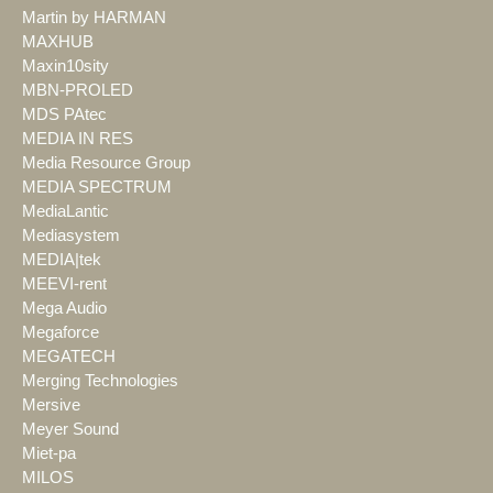
Martin by HARMAN
MAXHUB
Maxin10sity
MBN-PROLED
MDS PAtec
MEDIA IN RES
Media Resource Group
MEDIA SPECTRUM
MediaLantic
Mediasystem
MEDIA|tek
MEEVI-rent
Mega Audio
Megaforce
MEGATECH
Merging Technologies
Mersive
Meyer Sound
Miet-pa
MILOS