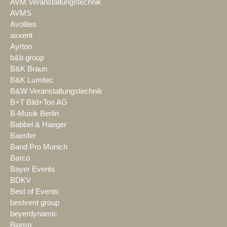
AVM Veranstaltungstechnik
AVMS
Avolites
axxent
Ayrton
b&b group
B&K Braun
B&K Lumitec
B&W Veranstaltungstechnik
B+T Bild+Ton AG
B-Musik Berlin
Babbel & Haeger
Baenfer
Band Pro Munich
Barco
Bayer Events
BDKV
Best of Events
bestvent group
beyerdynamic
Biamp