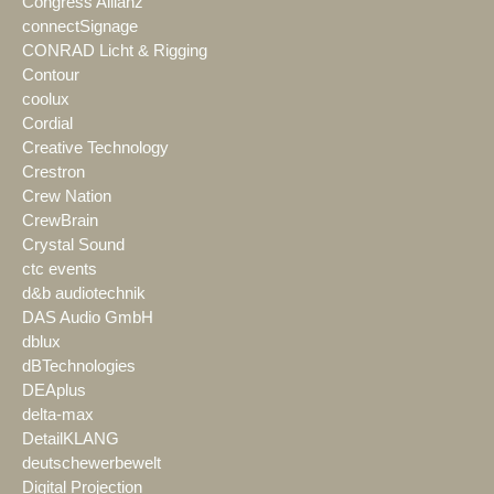
Congress Allianz
connectSignage
CONRAD Licht & Rigging
Contour
coolux
Cordial
Creative Technology
Crestron
Crew Nation
CrewBrain
Crystal Sound
ctc events
d&b audiotechnik
DAS Audio GmbH
dblux
dBTechnologies
DEAplus
delta-max
DetailKLANG
deutschewerbewelt
Digital Projection