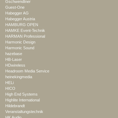
Gschwendtner
Guest-One
Habegger AG
Habegger Austria
HAMBURG OPEN
HAMKE Event-Technik
HARMAN Professional
Harmonic Design
Harmonic Sound
hazebase
HB-Laser
HDwireless
Headroom Media Service
heinekingmedia
HELi
HICO
High End Systems
Highlite International
Hildebrandt
Veranstaltungstechnik
HK Audio