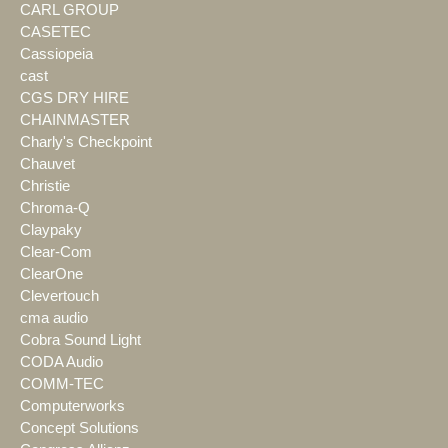
CARL GROUP
CASETEC
Cassiopeia
cast
CGS DRY HIRE
CHAINMASTER
Charly's Checkpoint
Chauvet
Christie
Chroma-Q
Claypaky
Clear-Com
ClearOne
Clevertouch
cma audio
Cobra Sound Light
CODA Audio
COMM-TEC
Computerworks
Concept Solutions