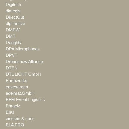
Digitech
dimedis
DirectOut
dlp motive
DMPW
DMT
Doughty
DPA Microphones
DPVT
Droneshow Alliance
DTEN
DTL LICHT GmbH
Earthworks
easescreen
edelmat.GmbH
EFM Event Logistics
Ehrgeiz
EIKI
einstein & sons
ELA PRO