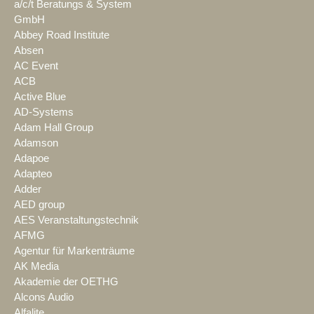
a/c/t Beratungs & System
GmbH
Abbey Road Institute
Absen
AC Event
ACB
Active Blue
AD-Systems
Adam Hall Group
Adamson
Adapoe
Adapteo
Adder
AED group
AES Veranstaltungstechnik
AFMG
Agentur für Markenträume
AK Media
Akademie der OETHG
Alcons Audio
Alfalite