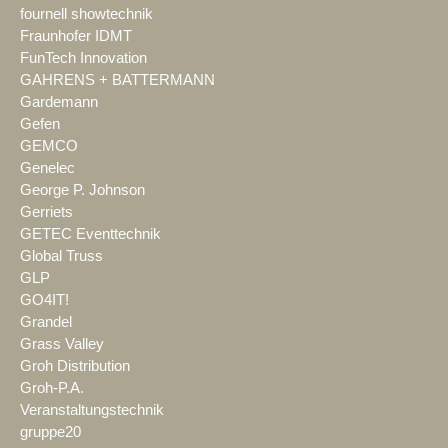
fournell showtechnik
Fraunhofer IDMT
FunTech Innovation
GAHRENS + BATTERMANN
Gardemann
Gefen
GEMCO
Genelec
George P. Johnson
Gerriets
GETEC Eventtechnik
Global Truss
GLP
GO4IT!
Grandel
Grass Valley
Groh Distribution
Groh-P.A.
Veranstaltungstechnik
gruppe20