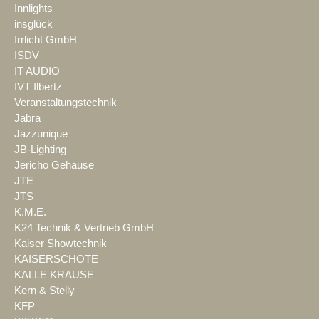
Innlights
insglück
Irrlicht GmbH
ISDV
IT AUDIO
IVT Ilbertz
Veranstaltungstechnik
Jabra
Jazzunique
JB-Lighting
Jericho Gehäuse
JTE
JTS
K.M.E.
K24 Technik & Vertrieb GmbH
Kaiser Showtechnik
KAISERSCHOTE
KALLE KRAUSE
Kern & Stelly
KFP