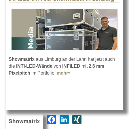
Showmatrix
aus Limburg an der Lahn hat jetzt auch
die
INTI-LED-Wände
von
INFiLED
mit
2,6 mm
Pixelpitch
im Portfolio.
mehr»
about INFiLED INTI bei
Showmatrix in Limburg
F
Li
XI
Showmatrix
a
n
N