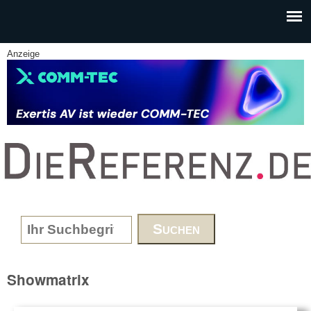
Skip to main content
Anzeige
www.DieReferenz.de
Search form
Showmatrix