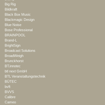
Big Rig
Bildkraft
Black Box Music
Blackmagic Design
Blue Noise
Bose Professional
BRAINPOOL
Brand-L
BrightSign
Broadcast Solutions
BroadWeigh
Brunckhorst
BT.innotec
btl next GmbH
BTL Veranstaltungstechnik
BÜTEC
bvft
BVVS
Calibre
Cameo