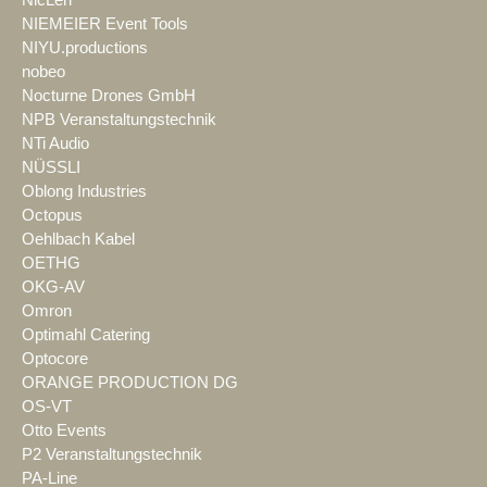
NIEMEIER Event Tools
NIYU.productions
nobeo
Nocturne Drones GmbH
NPB Veranstaltungstechnik
NTi Audio
NÜSSLI
Oblong Industries
Octopus
Oehlbach Kabel
OETHG
OKG-AV
Omron
Optimahl Catering
Optocore
ORANGE PRODUCTION DG
OS-VT
Otto Events
P2 Veranstaltungstechnik
PA-Line