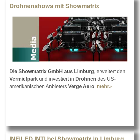
Drohnenshows mit Showmatrix
Die Showmatrix GmbH aus Limburg
, erweitert den
Vermietpark
und investiert in
Drohnen
des US-
amerikanischen Anbieters
Verge Aero
.
mehr»
about
Drohnensh
mit Showma
INFiLED INTI bei Showmatrix in Limburg