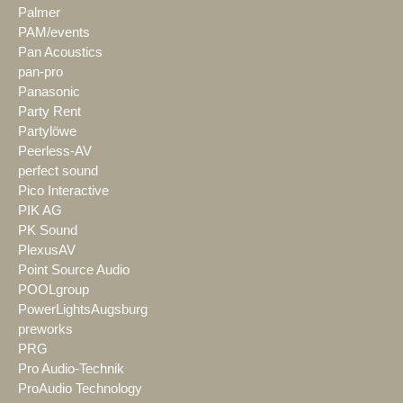
Palmer
PAM/events
Pan Acoustics
pan-pro
Panasonic
Party Rent
Partylöwe
Peerless-AV
perfect sound
Pico Interactive
PIK AG
PK Sound
PlexusAV
Point Source Audio
POOLgroup
PowerLightsAugsburg
preworks
PRG
Pro Audio-Technik
ProAudio Technology