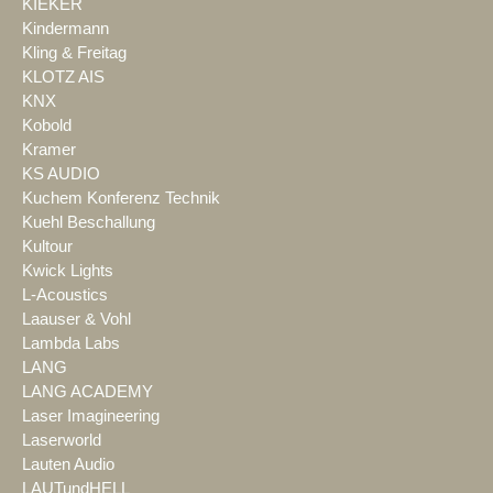
KIEKER
Kindermann
Kling & Freitag
KLOTZ AIS
KNX
Kobold
Kramer
KS AUDIO
Kuchem Konferenz Technik
Kuehl Beschallung
Kultour
Kwick Lights
L-Acoustics
Laauser & Vohl
Lambda Labs
LANG
LANG ACADEMY
Laser Imagineering
Laserworld
Lauten Audio
LAUTundHELL