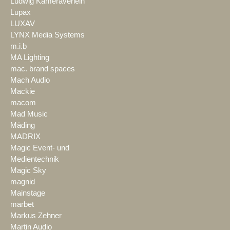
Ludwig Kameraverleih
Lupax
LUXAV
LYNX Media Systems
m.i.b
MA Lighting
mac. brand spaces
Mach Audio
Mackie
macom
Mad Music
Mäding
MADRIX
Magic Event- und
Medientechnik
Magic Sky
magnid
Mainstage
marbet
Markus Zehner
Martin Audio