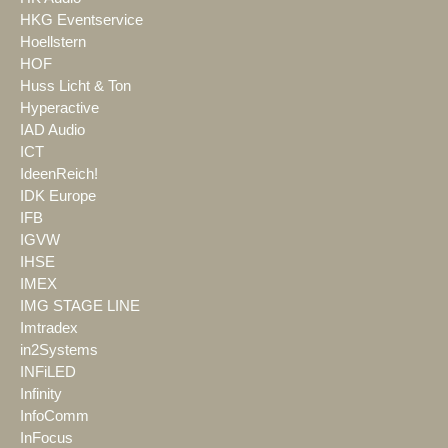
HKG Eventservice
Hoellstern
HOF
Huss Licht & Ton
Hyperactive
IAD Audio
ICT
IdeenReich!
IDK Europe
IFB
IGVW
IHSE
IMEX
IMG STAGE LINE
Imtradex
in2Systems
INFiLED
Infinity
InfoComm
InFocus