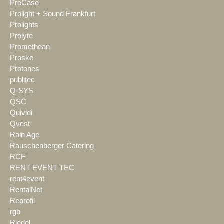
ProCase
Prolight + Sound Frankfurt
Prolights
Prolyte
Promethean
Proske
Protones
publitec
Q-SYS
QSC
Quividi
Qvest
Rain Age
Rauschenberger Catering
RCF
RENT EVENT TEC
rent4event
RentalNet
Reprofil
rgb
Riedel