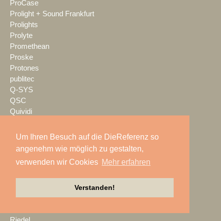
ProCase
Prolight + Sound Frankfurt
Prolights
Prolyte
Promethean
Proske
Protones
publitec
Q-SYS
QSC
Quividi
Qvest
Rain Age
Um Ihren Besuch auf die DieReferenz so
Rauschenberger Catering
angenehm wie möglich zu gestalten,
RCF
verwenden wir Cookies
Mehr erfahren
RENT EVENT TEC
rent4event
RentalNet
Verstanden!
Reprofil
rgb
Riedel