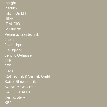
Innlights
insglück
Irrlicht GmbH
ISDV
IT AUDIO
IVT Ilbertz
Veranstaltungstechnik
Jabra
Jazzunique
JB-Lighting
Jericho Gehäuse
JTE
JTS
K.M.E.
K24 Technik & Vertrieb GmbH
Kaiser Showtechnik
KAISERSCHOTE
KALLE KRAUSE
Kern & Stelly
KFP