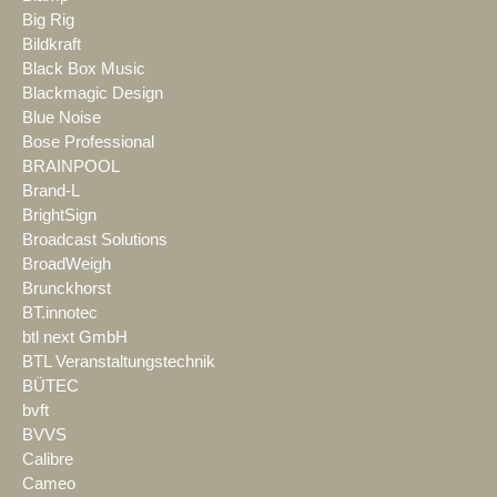
Big Rig
Bildkraft
Black Box Music
Blackmagic Design
Blue Noise
Bose Professional
BRAINPOOL
Brand-L
BrightSign
Broadcast Solutions
BroadWeigh
Brunckhorst
BT.innotec
btl next GmbH
BTL Veranstaltungstechnik
BÜTEC
bvft
BVVS
Calibre
Cameo