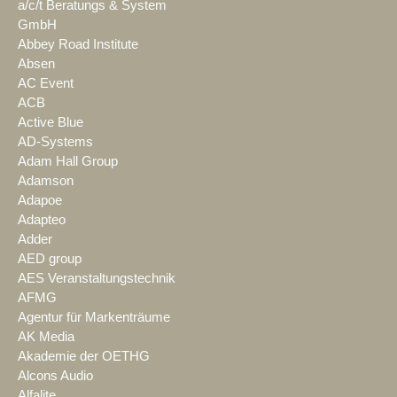
a/c/t Beratungs & System
GmbH
Abbey Road Institute
Absen
AC Event
ACB
Active Blue
AD-Systems
Adam Hall Group
Adamson
Adapoe
Adapteo
Adder
AED group
AES Veranstaltungstechnik
AFMG
Agentur für Markenträume
AK Media
Akademie der OETHG
Alcons Audio
Alfalite