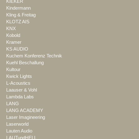
KIEKER
Kindermann
Kling & Freitag
KLOTZ AIS
KNX
Kobold
Kramer
KS AUDIO
Kuchem Konferenz Technik
Kuehl Beschallung
Kultour
Kwick Lights
L-Acoustics
Laauser & Vohl
Lambda Labs
LANG
LANG ACADEMY
Laser Imagineering
Laserworld
Lauten Audio
LAUTundHELL