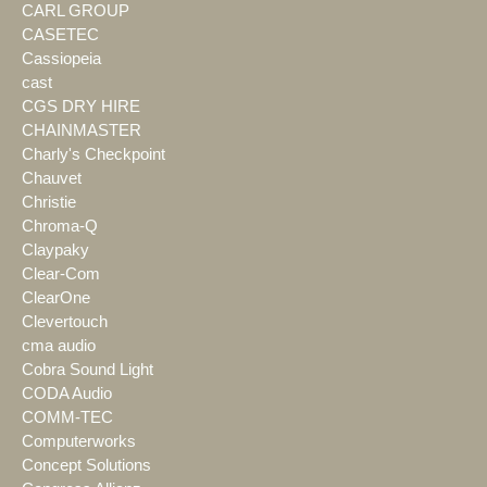
CARL GROUP
CASETEC
Cassiopeia
cast
CGS DRY HIRE
CHAINMASTER
Charly's Checkpoint
Chauvet
Christie
Chroma-Q
Claypaky
Clear-Com
ClearOne
Clevertouch
cma audio
Cobra Sound Light
CODA Audio
COMM-TEC
Computerworks
Concept Solutions