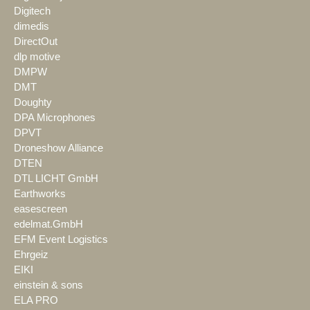
Digitech
dimedis
DirectOut
dlp motive
DMPW
DMT
Doughty
DPA Microphones
DPVT
Droneshow Alliance
DTEN
DTL LICHT GmbH
Earthworks
easescreen
edelmat.GmbH
EFM Event Logistics
Ehrgeiz
EIKI
einstein & sons
ELA PRO