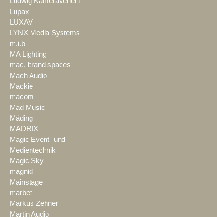
Ludwig Kameraverleih
Lupax
LUXAV
LYNX Media Systems
m.i.b
MA Lighting
mac. brand spaces
Mach Audio
Mackie
macom
Mad Music
Mäding
MADRIX
Magic Event- und
Medientechnik
Magic Sky
magnid
Mainstage
marbet
Markus Zehner
Martin Audio