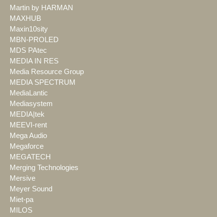
Martin by HARMAN
MAXHUB
Maxin10sity
MBN-PROLED
MDS PAtec
MEDIA IN RES
Media Resource Group
MEDIA SPECTRUM
MediaLantic
Mediasystem
MEDIA|tek
MEEVI-rent
Mega Audio
Megaforce
MEGATECH
Merging Technologies
Mersive
Meyer Sound
Miet-pa
MILOS