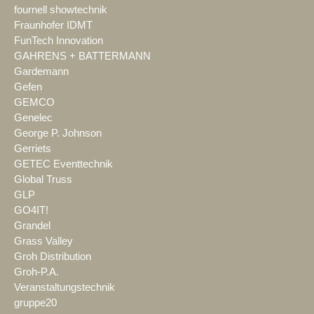
fournell showtechnik
Fraunhofer IDMT
FunTech Innovation
GAHRENS + BATTERMANN
Gardemann
Gefen
GEMCO
Genelec
George P. Johnson
Gerriets
GETEC Eventtechnik
Global Truss
GLP
GO4IT!
Grandel
Grass Valley
Groh Distribution
Groh-P.A.
Veranstaltungstechnik
gruppe20