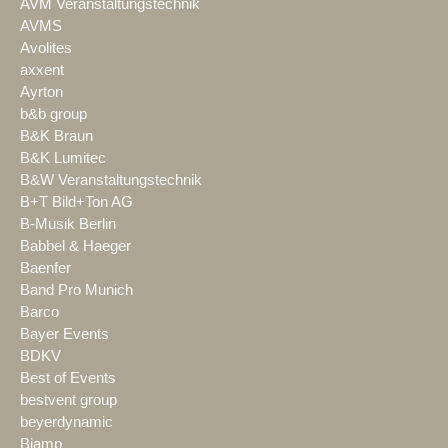
AVM Veranstaltungstechnik
AVMS
Avolites
axxent
Ayrton
b&b group
B&K Braun
B&K Lumitec
B&W Veranstaltungstechnik
B+T Bild+Ton AG
B-Musik Berlin
Babbel & Haeger
Baenfer
Band Pro Munich
Barco
Bayer Events
BDKV
Best of Events
bestvent group
beyerdynamic
Biamp