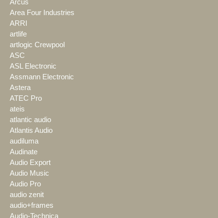
Arcus
Area Four Industries
ARRI
artlife
artlogic Crewpool
ASC
ASL Electronic
Assmann Electronic
Astera
ATEC Pro
ateis
atlantic audio
Atlantis Audio
audiluma
Audinate
Audio Export
Audio Music
Audio Pro
audio zenit
audio+frames
Audio-Technica