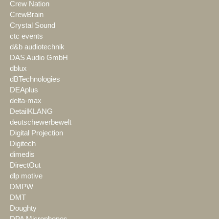
Crew Nation
CrewBrain
Crystal Sound
ctc events
d&b audiotechnik
DAS Audio GmbH
dblux
dBTechnologies
DEAplus
delta-max
DetailKLANG
deutschewerbewelt
Digital Projection
Digitech
dimedis
DirectOut
dlp motive
DMPW
DMT
Doughty