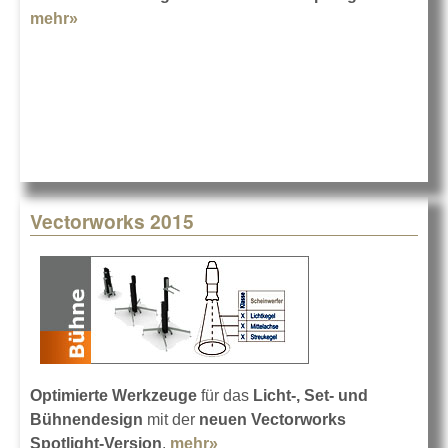
mehr»
about PRG setzt auf Vectorworks
Vectorworks 2015
Optimierte Werkzeuge
für das
Licht-, Set- und
Bühnendesign
mit der
neuen Vectorworks
Spotlight-Version
.
mehr»
about Vectorworks 2015