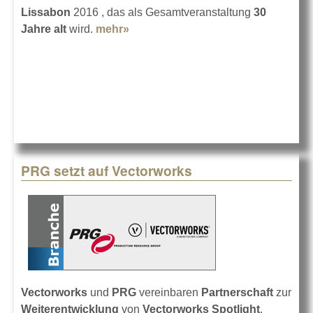
Lissabon
2016 , das als Gesamtveranstaltung
30
Jahre alt
wird.
mehr»
about Rock in Rio Lissabon
PRG setzt auf Vectorworks
Vectorworks
und
PRG
vereinbaren
Partnerschaft
zur
Weiterentwicklung
von
Vectorworks Spotlight
.