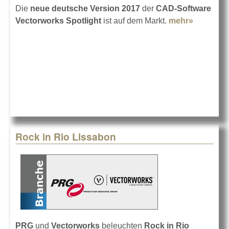
Die
neue deutsche Version 2017
der
CAD-Software
Vectorworks Spotlight
ist auf dem Markt.
mehr»
about
Vectorwo
2017 auf
deutsch
Rock in Rio Lissabon
PRG
und
Vectorworks
beleuchten
Rock in Rio