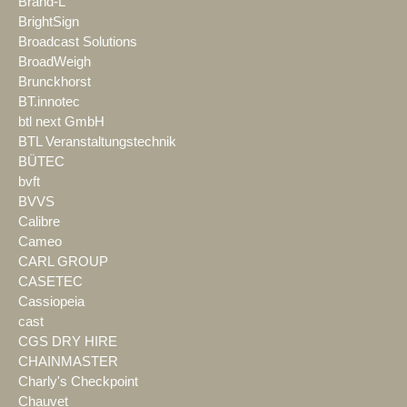
Brand-L
BrightSign
Broadcast Solutions
BroadWeigh
Brunckhorst
BT.innotec
btl next GmbH
BTL Veranstaltungstechnik
BÜTEC
bvft
BVVS
Calibre
Cameo
CARL GROUP
CASETEC
Cassiopeia
cast
CGS DRY HIRE
CHAINMASTER
Charly's Checkpoint
Chauvet