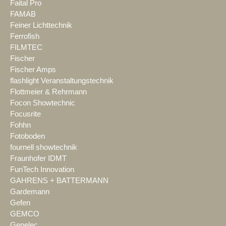
Faital Pro
FAMAB
Feiner Lichttechnik
Ferrofish
FILMTEC
Fischer
Fischer Amps
flashlight Veranstaltungstechnik
Flottmeier & Rehrmann
Focon Showtechnic
Focusrite
Fohhn
Fotoboden
fournell showtechnik
Fraunhofer IDMT
FunTech Innovation
GAHRENS + BATTERMANN
Gardemann
Gefen
GEMCO
Genelec