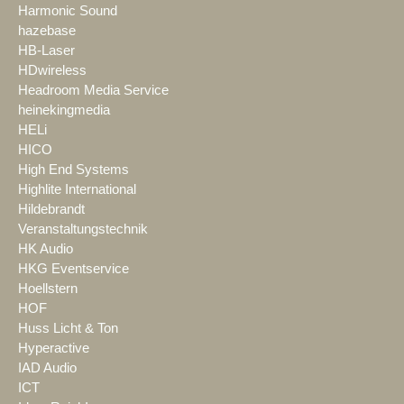
Harmonic Sound
hazebase
HB-Laser
HDwireless
Headroom Media Service
heinekingmedia
HELi
HICO
High End Systems
Highlite International
Hildebrandt
Veranstaltungstechnik
HK Audio
HKG Eventservice
Hoellstern
HOF
Huss Licht & Ton
Hyperactive
IAD Audio
ICT