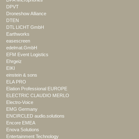
DPA Microphones
DPVT
Droneshow Alliance
DTEN
DTL LICHT GmbH
Earthworks
easescreen
edelmat.GmbH
EFM Event Logistics
Ehrgeiz
EIKI
einstein & sons
ELA PRO
Elation Professional EUROPE
ELECTRIC CLAUDIO MERLO
Electro-Voice
EMG Germany
ENCIRCLED audio.solutions
Encore EMEA
Enova Solutions
Entertainment Technology