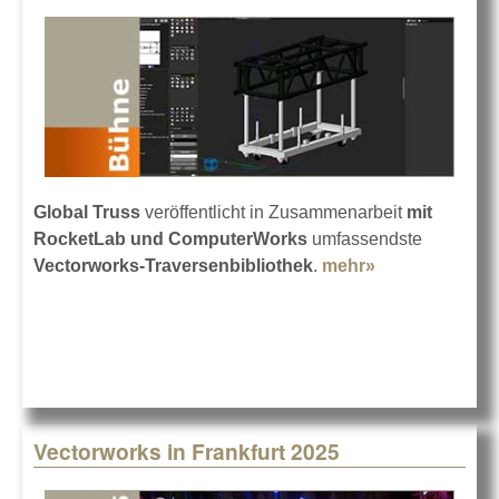
Global Truss
veröffentlicht in Zusammenarbeit
mit
RocketLab und ComputerWorks
umfassendste
Vectorworks-Traversenbibliothek
.
mehr»
about
Vectorworks-
Bibliothek bei
Global Truss
Vectorworks in Frankfurt 2025