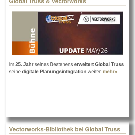
Global Truss & Vectorworks
Pages
Im
25. Jahr
seines Bestehens
erweitert Global Truss
seine
digitale Planungsintegration
weiter.
mehr»
about
Global
Truss &
Vector
Vectorworks-Bibliothek bei Global Truss