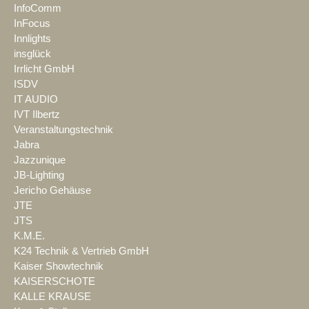
InfoComm
InFocus
Innlights
insglück
Irrlicht GmbH
ISDV
IT AUDIO
IVT Ilbertz
Veranstaltungstechnik
Jabra
Jazzunique
JB-Lighting
Jericho Gehäuse
JTE
JTS
K.M.E.
K24 Technik & Vertrieb GmbH
Kaiser Showtechnik
KAISERSCHOTE
KALLE KRAUSE