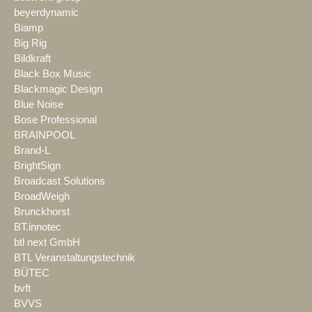
beyerdynamic
Biamp
Big Rig
Bildkraft
Black Box Music
Blackmagic Design
Blue Noise
Bose Professional
BRAINPOOL
Brand-L
BrightSign
Broadcast Solutions
BroadWeigh
Brunckhorst
BT.innotec
btl next GmbH
BTL Veranstaltungstechnik
BÜTEC
bvft
BVVS