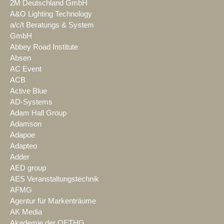
2M Deutschland GmbH
A&O Lighting Technology
a/c/t Beratungs & System
GmbH
Abbey Road Institute
Absen
AC Event
ACB
Active Blue
AD-Systems
Adam Hall Group
Adamson
Adapoe
Adapteo
Adder
AED group
AES Veranstaltungstechnik
AFMG
Agentur für Markenträume
AK Media
Akademie der OETHG