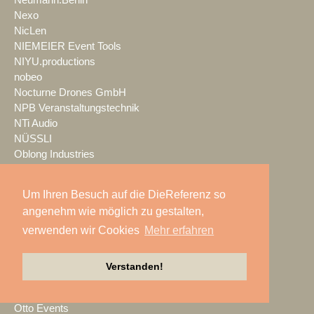
Nexo
NicLen
NIEMEIER Event Tools
NIYU.productions
nobeo
Nocturne Drones GmbH
NPB Veranstaltungstechnik
NTi Audio
NÜSSLI
Oblong Industries
Octopus
Oehlbach Kabel
Um Ihren Besuch auf die DieReferenz so
OETHG
angenehm wie möglich zu gestalten,
OKG-AV
verwenden wir Cookies
Mehr erfahren
Omron
Optimahl Catering
Optocore
Verstanden!
ORANGE PRODUCTION DG
OS-VT
Otto Events