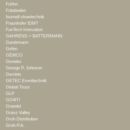
Fohhn
Fotoboden
fournell showtechnik
Fraunhofer IDMT
FunTech Innovation
GAHRENS + BATTERMANN
Gardemann
Gefen
GEMCO
Genelec
George P. Johnson
Gerriets
GETEC Eventtechnik
Global Truss
GLP
GO4IT!
Grandel
Grass Valley
Groh Distribution
Groh-P.A.