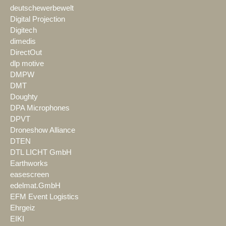
deutschewerbewelt
Digital Projection
Digitech
dimedis
DirectOut
dlp motive
DMPW
DMT
Doughty
DPA Microphones
DPVT
Droneshow Alliance
DTEN
DTL LICHT GmbH
Earthworks
easescreen
edelmat.GmbH
EFM Event Logistics
Ehrgeiz
EIKI