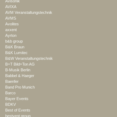
Avisonik
AVIXA
AVM Veranstaltungstechnik
AVMS
Avolites
axxent
Ayrton
b&b group
B&K Braun
B&K Lumitec
B&W Veranstaltungstechnik
B+T Bild+Ton AG
B-Musik Berlin
Babbel & Haeger
Baenfer
Band Pro Munich
Barco
Bayer Events
BDKV
Best of Events
bestvent group