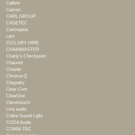
Calibre
Cameo
CARL GROUP
CASETEC
Cassiopeia
cast
CGS DRY HIRE
CHAINMASTER
Charly's Checkpoint
Chauvet
Christie
Chroma-Q
Claypaky
Clear-Com
ClearOne
Clevertouch
cma audio
Cobra Sound Light
CODA Audio
COMM-TEC