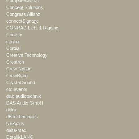
Computerworks
Concept Solutions
Congress Allianz
connectSignage
CONRAD Licht & Rigging
Contour
coolux
Cordial
Creative Technology
Crestron
Crew Nation
CrewBrain
Crystal Sound
ctc events
d&b audiotechnik
DAS Audio GmbH
dblux
dBTechnologies
DEAplus
delta-max
DetailKLANG