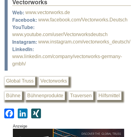
Vectorworks
Web:
www.vectorworks.de
Facebook:
www.facebook.com/Vectorworks.Deutsch
YouTube:
www.youtube.com/user/Vectorworksdeutsch
Instagram:
www.instagram.com/vectorworks_deutsch/
LinkedIn:
www.linkedin.com/company/vectorworks-germany-
gmbh/
Global Truss
Vectorworks
Bühne
Bühnenprodukte
Traversen
Hilfsmittel
F
Li
XI
a
n
N
Anzeige
c
k
G