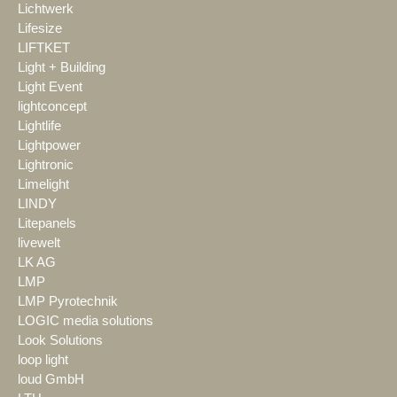
Lichtwerk
Lifesize
LIFTKET
Light + Building
Light Event
lightconcept
Lightlife
Lightpower
Lightronic
Limelight
LINDY
Litepanels
livewelt
LK AG
LMP
LMP Pyrotechnik
LOGIC media solutions
Look Solutions
loop light
loud GmbH