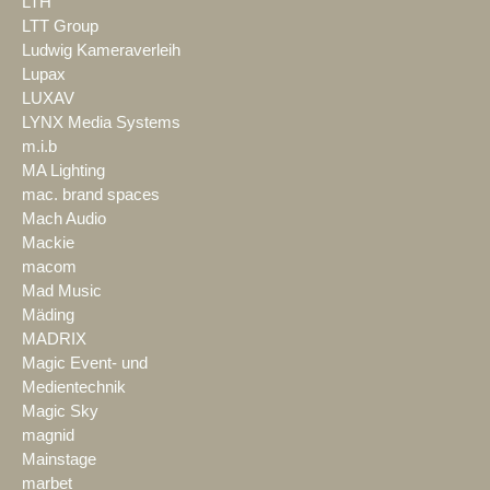
LTH
LTT Group
Ludwig Kameraverleih
Lupax
LUXAV
LYNX Media Systems
m.i.b
MA Lighting
mac. brand spaces
Mach Audio
Mackie
macom
Mad Music
Mäding
MADRIX
Magic Event- und
Medientechnik
Magic Sky
magnid
Mainstage
marbet