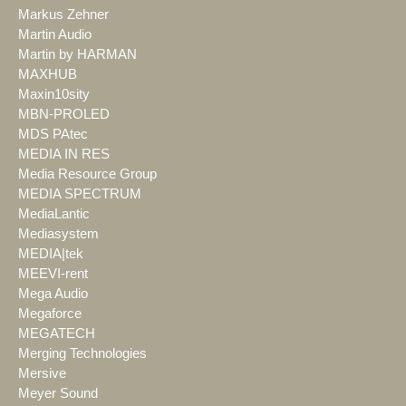
Markus Zehner
Martin Audio
Martin by HARMAN
MAXHUB
Maxin10sity
MBN-PROLED
MDS PAtec
MEDIA IN RES
Media Resource Group
MEDIA SPECTRUM
MediaLantic
Mediasystem
MEDIA|tek
MEEVI-rent
Mega Audio
Megaforce
MEGATECH
Merging Technologies
Mersive
Meyer Sound