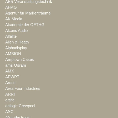
AES Veranstaltungstechnik
AFMG
Agentur für Markenträume
AK Media
Akademie der OETHG
Alcons Audio
Alfalite
Allen & Heath
Alphadisplay
AMBION
Amptown Cases
ams Osram
AMX
APWPT
Arcus
Area Four Industries
ARRI
artlife
artlogic Crewpool
ASC
ASL Electronic