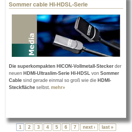
Sommer cable HI-HDSL-Serie
Die superkompakten HICON-Vollmetall-Stecker
der
neuen
HDMI-Ultraslim-Serie HI-HDSL
von
Sommer
Cable
sind gerade einmal so groß wie die
HDMI-
Steckfläche
selbst.
mehr»
about Sommer cable HI-
HDSL-Serie
1
2
3
4
5
6
7
next ›
last »