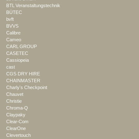
BTL Veranstaltungstechnik
BÜTEC
bvft
BVVS
Calibre
Cameo
CARL GROUP
CASETEC
Cassiopeia
cast
CGS DRY HIRE
CHAINMASTER
Charly's Checkpoint
Chauvet
Christie
Chroma-Q
Claypaky
Clear-Com
ClearOne
Clevertouch