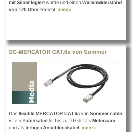
mit Silber legiert
wurde und einen
Wellenwiderstand
von 120 Ohm
erreicht.
mehr»
about Sommer cable SC-
SILVER STAGE
SC-MERCATOR CAT.6a von Sommer
Das
flexible MERCATOR CAT.6a
von
Sommer cable
ist ein
Patchkabel
für bis zu 10 Gbit als
Meterware
und als
fertiges Anschlusskabel
.
mehr»
about SC-