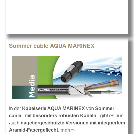
MERCATOR
CAT.6a von
Sommer
Sommer cable AQUA MARINEX
In der
Kabelserie AQUA MARINEX
von
Sommer
cable
- mit
besonders robusten Kabeln
- gibt es nun
auch
nagetiergeschützte Versionen mit integriertem
Aramid-Fasergeflecht
.
mehr»
about Sommer cable