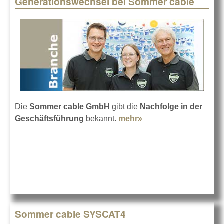
Generationswechsel bei Sommer cable
Pages
Die
Sommer cable GmbH
gibt die
Nachfolge in der
Geschäftsführung
bekannt.
mehr»
about
Generationswechsel
bei Sommer cable
Sommer cable SYSCAT4