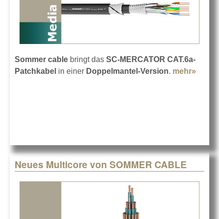
Sommer cable
bringt das
SC-MERCATOR CAT.6a-
Patchkabel
in einer
Doppelmantel-Version
.
mehr»
about
Neue
CAT.6
Patch
von
Somm
Neues Multicore von SOMMER CABLE