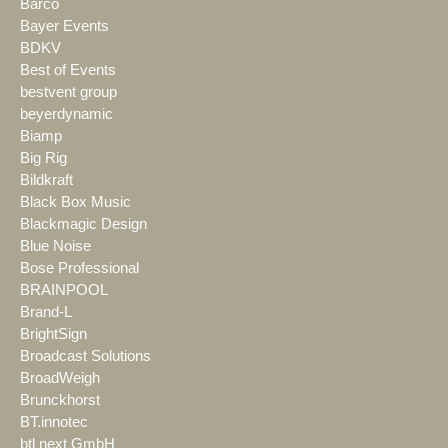
Barco
Bayer Events
BDKV
Best of Events
bestvent group
beyerdynamic
Biamp
Big Rig
Bildkraft
Black Box Music
Blackmagic Design
Blue Noise
Bose Professional
BRAINPOOL
Brand-L
BrightSign
Broadcast Solutions
BroadWeigh
Brunckhorst
BT.innotec
btl next GmbH