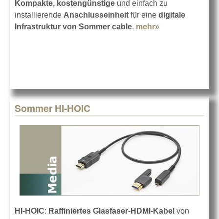
Kompakte, kostengünstige
und einfach zu
installierende
Anschlusseinheit
für eine
digitale
Infrastruktur von Sommer cable
.
mehr»
about Sommer
cable
Anschluss-Set
LIGHT 1
Sommer HI-HOIC
HI-HOIC
:
Raffiniertes Glasfaser-HDMI-Kabel
von