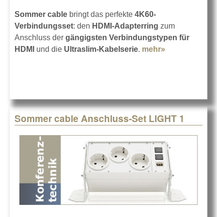
Sommer cable
bringt das perfekte
4K60-
Verbindungsset
: den
HDMI-Adapterring
zum
Anschluss der
gängigsten Verbindungstypen für
HDMI
und die
Ultraslim-Kabelserie
.
mehr»
about
Sommer
cable
Adapterring
für HDMI
Sommer cable Anschluss-Set LIGHT 1