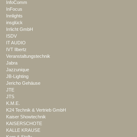
InfoComm
InFocus
Innlights
insglück
Irrlicht GmbH
ISDV
IT AUDIO
IVT Ilbertz
Veranstaltungstechnik
Jabra
Jazzunique
JB-Lighting
Jericho Gehäuse
JTE
JTS
K.M.E.
K24 Technik & Vertrieb GmbH
Kaiser Showtechnik
KAISERSCHOTE
KALLE KRAUSE