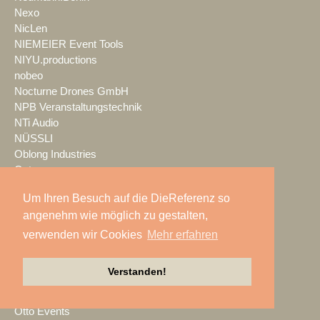
Nexo
NicLen
NIEMEIER Event Tools
NIYU.productions
nobeo
Nocturne Drones GmbH
NPB Veranstaltungstechnik
NTi Audio
NÜSSLI
Oblong Industries
Octopus
Oehlbach Kabel
Um Ihren Besuch auf die DieReferenz so
OETHG
angenehm wie möglich zu gestalten,
OKG-AV
Omron
verwenden wir Cookies
Mehr erfahren
Optimahl Catering
Optocore
Verstanden!
ORANGE PRODUCTION DG
OS-VT
Otto Events