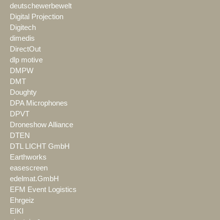
deutschewerbewelt
Digital Projection
Digitech
dimedis
DirectOut
dlp motive
DMPW
DMT
Doughty
DPA Microphones
DPVT
Droneshow Alliance
DTEN
DTL LICHT GmbH
Earthworks
easescreen
edelmat.GmbH
EFM Event Logistics
Ehrgeiz
EIKI