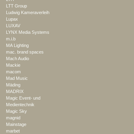
LTT Group
Ludwig Kameraverleih
Lupax
LUXAV
LYNX Media Systems
m.i.b
MA Lighting
mac. brand spaces
Mach Audio
Mackie
macom
Mad Music
Mäding
MADRIX
Magic Event- und
Medientechnik
Magic Sky
magnid
Mainstage
marbet