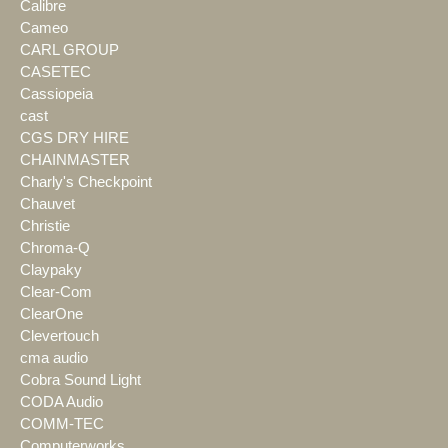
Calibre
Cameo
CARL GROUP
CASETEC
Cassiopeia
cast
CGS DRY HIRE
CHAINMASTER
Charly's Checkpoint
Chauvet
Christie
Chroma-Q
Claypaky
Clear-Com
ClearOne
Clevertouch
cma audio
Cobra Sound Light
CODA Audio
COMM-TEC
Computerworks