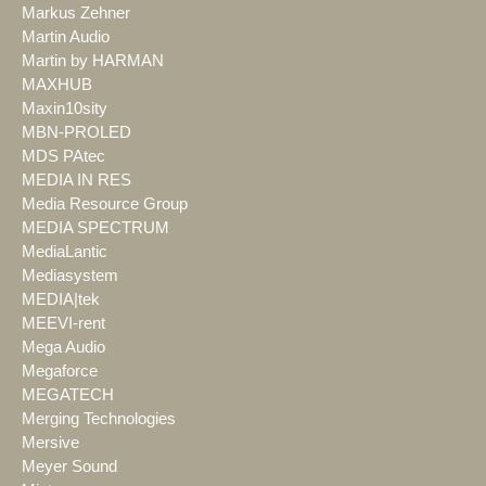
Markus Zehner
Martin Audio
Martin by HARMAN
MAXHUB
Maxin10sity
MBN-PROLED
MDS PAtec
MEDIA IN RES
Media Resource Group
MEDIA SPECTRUM
MediaLantic
Mediasystem
MEDIA|tek
MEEVI-rent
Mega Audio
Megaforce
MEGATECH
Merging Technologies
Mersive
Meyer Sound