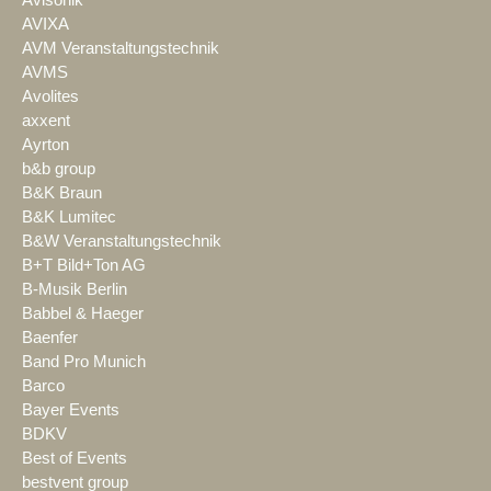
Avisonik
AVIXA
AVM Veranstaltungstechnik
AVMS
Avolites
axxent
Ayrton
b&b group
B&K Braun
B&K Lumitec
B&W Veranstaltungstechnik
B+T Bild+Ton AG
B-Musik Berlin
Babbel & Haeger
Baenfer
Band Pro Munich
Barco
Bayer Events
BDKV
Best of Events
bestvent group