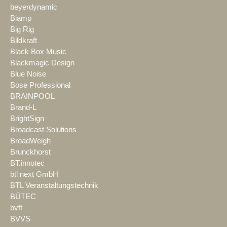
beyerdynamic
Biamp
Big Rig
Bildkraft
Black Box Music
Blackmagic Design
Blue Noise
Bose Professional
BRAINPOOL
Brand-L
BrightSign
Broadcast Solutions
BroadWeigh
Brunckhorst
BT.innotec
btl next GmbH
BTL Veranstaltungstechnik
BÜTEC
bvft
BVVS