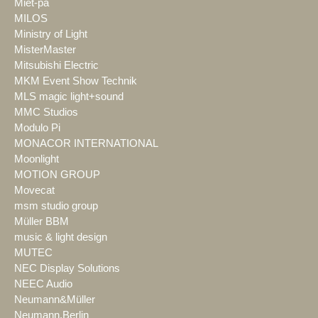
Miet-pa
MILOS
Ministry of Light
MisterMaster
Mitsubishi Electric
MKM Event Show Technik
MLS magic light+sound
MMC Studios
Modulo Pi
MONACOR INTERNATIONAL
Moonlight
MOTION GROUP
Movecat
msm studio group
Müller BBM
music & light design
MUTEC
NEC Display Solutions
NEEC Audio
Neumann&Müller
Neumann.Berlin