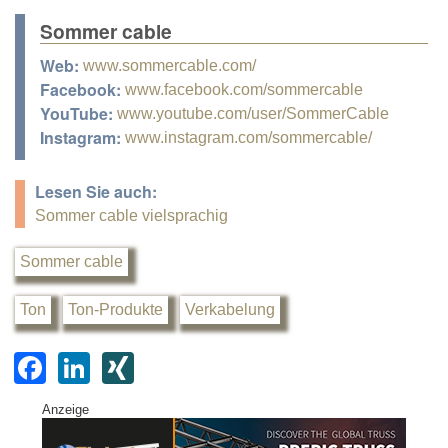
Sommer cable
Web:
www.sommercable.com/
Facebook:
www.facebook.com/sommercable
YouTube:
www.youtube.com/user/SommerCable
Instagram:
www.instagram.com/sommercable/
Lesen Sie auch:
Sommer cable vielsprachig
Sommer cable
Ton
Ton-Produkte
Verkabelung
F
Li
XI
a
n
N
Anzeige
c
k
G