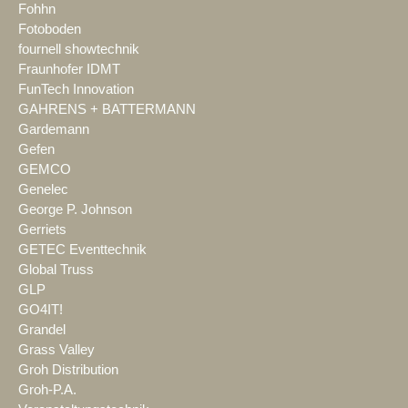
Fohhn
Fotoboden
fournell showtechnik
Fraunhofer IDMT
FunTech Innovation
GAHRENS + BATTERMANN
Gardemann
Gefen
GEMCO
Genelec
George P. Johnson
Gerriets
GETEC Eventtechnik
Global Truss
GLP
GO4IT!
Grandel
Grass Valley
Groh Distribution
Groh-P.A.