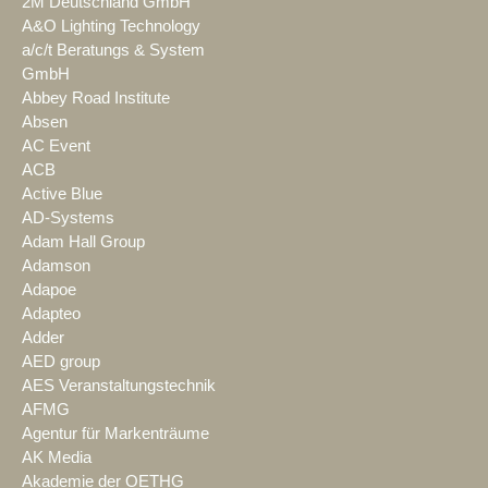
2M Deutschland GmbH
A&O Lighting Technology
a/c/t Beratungs & System
GmbH
Abbey Road Institute
Absen
AC Event
ACB
Active Blue
AD-Systems
Adam Hall Group
Adamson
Adapoe
Adapteo
Adder
AED group
AES Veranstaltungstechnik
AFMG
Agentur für Markenträume
AK Media
Akademie der OETHG