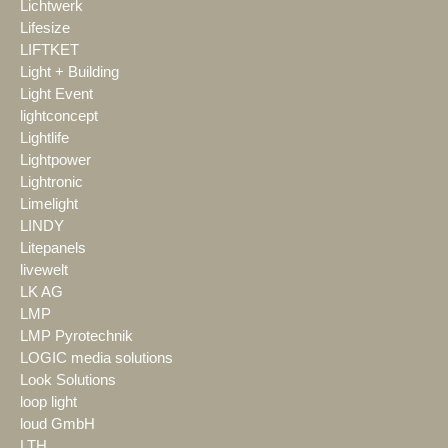
Lichtwerk
Lifesize
LIFTKET
Light + Building
Light Event
lightconcept
Lightlife
Lightpower
Lightronic
Limelight
LINDY
Litepanels
livewelt
LK AG
LMP
LMP Pyrotechnik
LOGIC media solutions
Look Solutions
loop light
loud GmbH
LTH