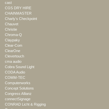
cast
CGS DRY HIRE
CHAINMASTER
Charly's Checkpoint
Chauvet
Christie
Chroma-Q
Claypaky
Clear-Com
ClearOne
Clevertouch
cma audio
Cobra Sound Light
CODA Audio
COMM-TEC
Computerworks
Concept Solutions
Congress Allianz
connectSignage
CONRAD Licht & Rigging