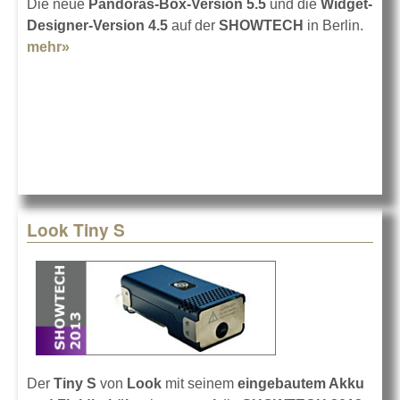
Die neue
Pandoras-Box-Version 5.5
und die
Widget-
Designer-Version 4.5
auf der
SHOWTECH
in Berlin.
mehr»
about coolux auf der SHOWTECH 2013
Look Tiny S
Der
Tiny S
von
Look
mit seinem
eingebautem Akku