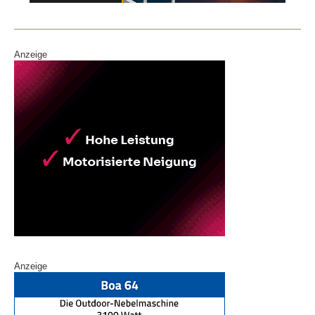
o
k
Anzeige
Anzeige