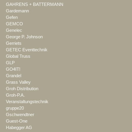
GAHRENS + BATTERMANN
Gardemann
Gefen
GEMCO
Genelec
George P. Johnson
Gerriets
GETEC Eventtechnik
Global Truss
GLP
GO4IT!
Grandel
Grass Valley
Groh Distribution
Groh-P.A.
Veranstaltungstechnik
gruppe20
Gschwendtner
Guest-One
Habegger AG