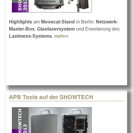
Highlights
am
Movecat-Stand
in Berlin:
Netzwerk-
Master-Box
,
Glasfasersystem
und Erweiterung des
Lastmess-Systems
.
mehr»
about Movecat zur
SHOWTECH 2013
APB Tools auf der SHOWTECH