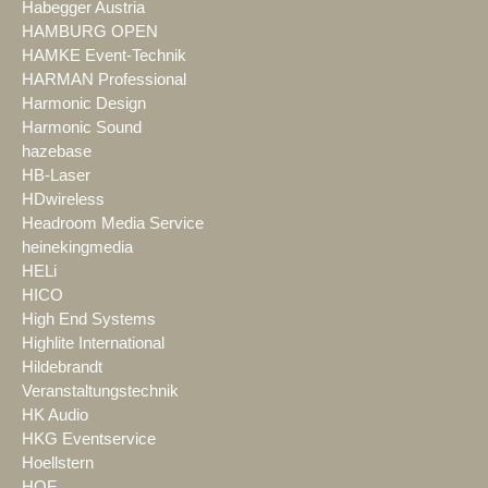
Habegger Austria
HAMBURG OPEN
HAMKE Event-Technik
HARMAN Professional
Harmonic Design
Harmonic Sound
hazebase
HB-Laser
HDwireless
Headroom Media Service
heinekingmedia
HELi
HICO
High End Systems
Highlite International
Hildebrandt
Veranstaltungstechnik
HK Audio
HKG Eventservice
Hoellstern
HOF