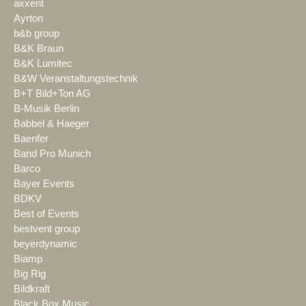
axxent
Ayrton
b&b group
B&K Braun
B&K Lumitec
B&W Veranstaltungstechnik
B+T Bild+Ton AG
B-Musik Berlin
Babbel & Haeger
Baenfer
Band Pro Munich
Barco
Bayer Events
BDKV
Best of Events
bestvent group
beyerdynamic
Biamp
Big Rig
Bildkraft
Black Box Music