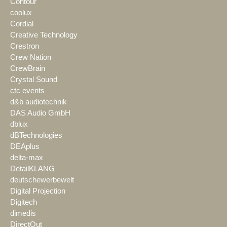
Contour
coolux
Cordial
Creative Technology
Crestron
Crew Nation
CrewBrain
Crystal Sound
ctc events
d&b audiotechnik
DAS Audio GmbH
dblux
dBTechnologies
DEAplus
delta-max
DetailKLANG
deutschewerbewelt
Digital Projection
Digitech
dimedis
DirectOut