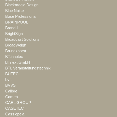
Blackmagic Design
Blue Noise
Bose Professional
BRAINPOOL
Brand-L
BrightSign
Broadcast Solutions
BroadWeigh
Brunckhorst
BT.innotec
btl next GmbH
BTL Veranstaltungstechnik
BÜTEC
bvft
BVVS
Calibre
Cameo
CARL GROUP
CASETEC
Cassiopeia