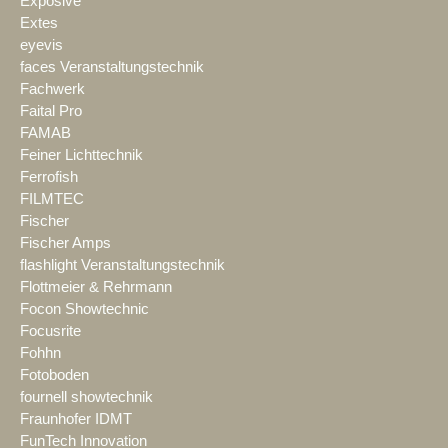
Exposive
Extes
eyevis
faces Veranstaltungstechnik
Fachwerk
Faital Pro
FAMAB
Feiner Lichttechnik
Ferrofish
FILMTEC
Fischer
Fischer Amps
flashlight Veranstaltungstechnik
Flottmeier & Rehrmann
Focon Showtechnic
Focusrite
Fohhn
Fotoboden
fournell showtechnik
Fraunhofer IDMT
FunTech Innovation