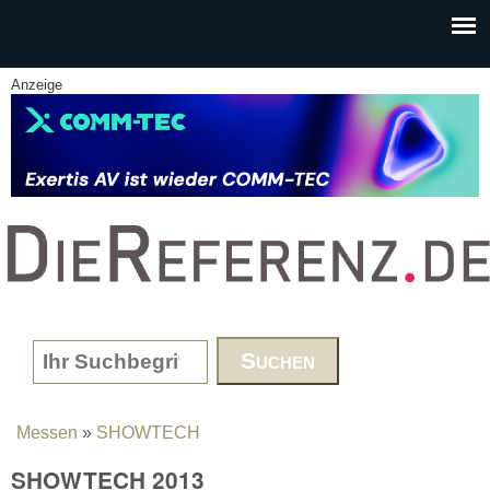
Skip to main content
Anzeige
www.DieReferenz.de
Search form
Messen
»
SHOWTECH
You are here
SHOWTECH 2013