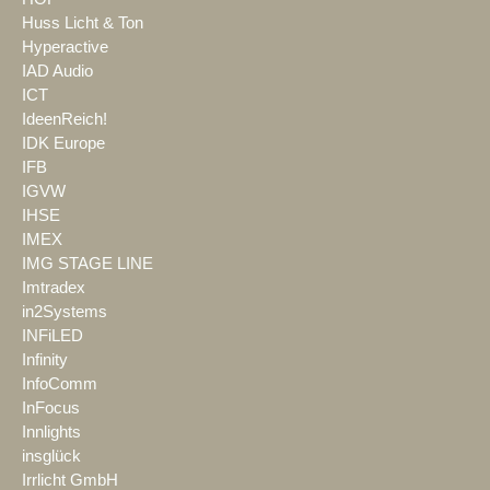
Huss Licht & Ton
Hyperactive
IAD Audio
ICT
IdeenReich!
IDK Europe
IFB
IGVW
IHSE
IMEX
IMG STAGE LINE
Imtradex
in2Systems
INFiLED
Infinity
InfoComm
InFocus
Innlights
insglück
Irrlicht GmbH