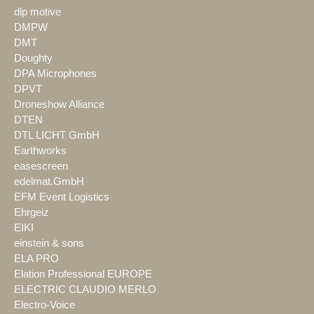
dlp motive
DMPW
DMT
Doughty
DPA Microphones
DPVT
Droneshow Alliance
DTEN
DTL LICHT GmbH
Earthworks
easescreen
edelmat.GmbH
EFM Event Logistics
Ehrgeiz
EIKI
einstein & sons
ELA PRO
Elation Professional EUROPE
ELECTRIC CLAUDIO MERLO
Electro-Voice