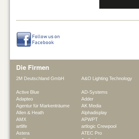
Die Firmen
2M Deutschland GmbH
A&O Lighting Technology
Active Blue
AD-Systems
Adapteo
Adder
Agentur für Markenträume
AK Media
Allen & Heath
Alphadisplay
AMX
APWPT
artlife
artlogic Crewpool
Astera
ATEC Pro