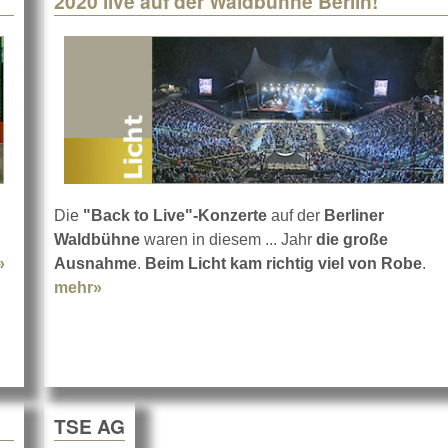
2020 live auf der Waldbühne Berlin!
Die
"Back to Live"-Konzerte
auf der
Berliner
Waldbühne
waren in diesem ... Jahr
die große
»
about GLPs impression X5 Bar 1000 bei TSE
Ausnahme
.
Beim Licht kam richtig viel von Robe
.
mehr»
about 2020 live auf der Waldbühne Berlin!
TSE AG