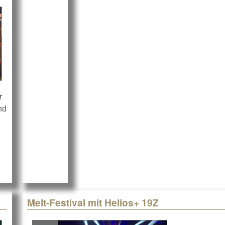
r
nd
out Die Staatsoper für alle 2020 mit Robe
Melt-Festival mit Helios+ 19Z