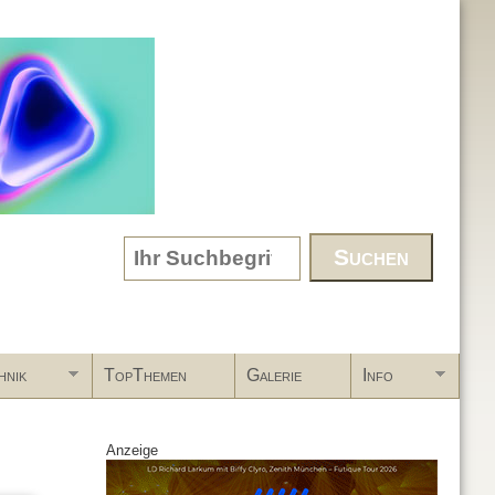
Search form
hnik
TopThemen
Galerie
Info
Anzeige