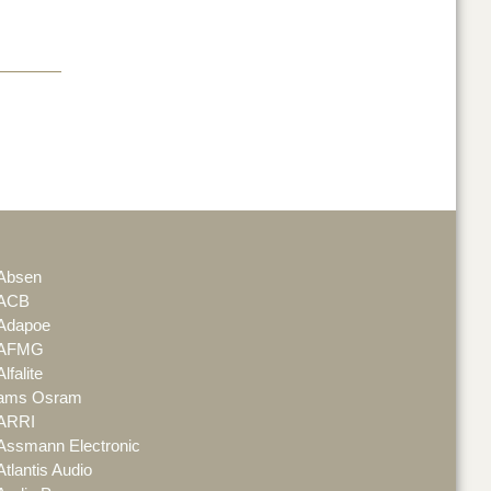
Absen
ACB
Adapoe
AFMG
Alfalite
ams Osram
ARRI
Assmann Electronic
Atlantis Audio