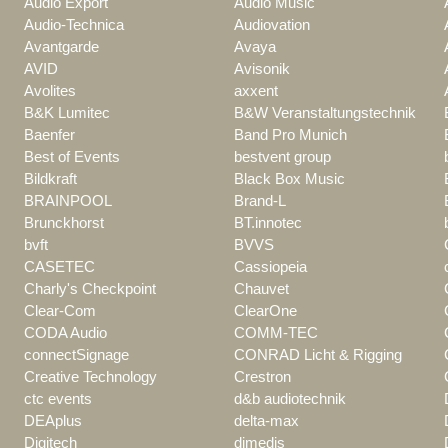
Audio Export
Audio Music
Audio-Technica
Audiovation
Avantgarde
Avaya
AVID
Avisonik
Avolites
axxent
B&K Lumitec
B&W Veranstaltungstechnik
Baenfer
Band Pro Munich
Best of Events
bestvent group
Bildkraft
Black Box Music
BRAINPOOL
Brand-L
Brunckhorst
BT.innotec
bvft
BVVS
CASETEC
Cassiopeia
Charly's Checkpoint
Chauvet
Clear-Com
ClearOne
CODA Audio
COMM-TEC
connectSignage
CONRAD Licht & Rigging
Creative Technology
Crestron
ctc events
d&b audiotechnik
DEAplus
delta-max
Digitech
dimedis