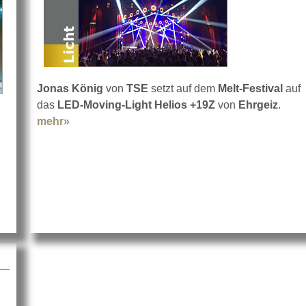
Jonas König
von
TSE
setzt auf dem
Melt-Festival
auf
das
LED-Moving-Light Helios +19Z
von
Ehrgeiz
.
mehr»
about Melt-Festival mit Helios+ 19Z
Robe beim Lollapalooza 2019 in Berlin