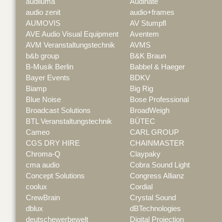
audiluma
Audinate
audio zenit
audio+frames
AUMOVIS
AV Stumpfl
AVE Audio Visual Equipment
Aventem
AVM Veranstaltungstechnik
AVMS
b&b group
B&K Braun
B-Musik Berlin
Babbel & Haeger
Bayer Events
BDKV
Biamp
Big Rig
Blue Noise
Bose Professional
Broadcast Solutions
BroadWeigh
BTL Veranstaltungstechnik
BÜTEC
Cameo
CARL GROUP
CGS DRY HIRE
CHAINMASTER
Chroma-Q
Claypaky
cma audio
Cobra Sound Light
Concept Solutions
Congress Allianz
coolux
Cordial
CrewBrain
Crystal Sound
dblux
dBTechnologies
deutschewerbewelt
Digital Projection