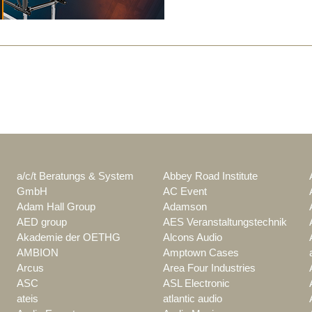
a/c/t Beratungs & System
Abbey Road Institute
GmbH
AC Event
Adam Hall Group
Adamson
AED group
AES Veranstaltungstechnik
Akademie der OETHG
Alcons Audio
AMBION
Amptown Cases
Arcus
Area Four Industries
ASC
ASL Electronic
ateis
atlantic audio