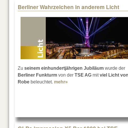
Berliner Wahrzeichen in anderem Licht
Zu
seinem einhundertjährigen Jubiläum
wurde der
Berliner Funkturm
von der
TSE AG
mit
viel Licht vo
Robe
beleuchtet.
mehr»
about Berliner Wahrzeichen