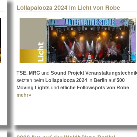
Lollapalooza 2024 im Licht von Robe
TSE, MRG
und
Sound Projekt Veranstaltungstechni
n
setzten beim
Lollapalooza 2024
in
Berlin
auf
500
 in anderem Licht
Moving Lights
und
etliche Followspots von Robe
.
mehr»
about Lollapalooza 2024 im Licht von Robe