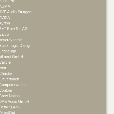
Audio Pro
AUMA
AVE Audio Stuttgart
AVIXA
Ayrton
B+T Bild+Ton AG
Barco
beyerdynamic
Blackmagic Design
BrightSign
btl next GmbH
Calibre
cast
Christie
Clevertouch
Computerworks
Contour
Crew Nation
DAS Audio GmbH
DetailKLANG
DirectOut