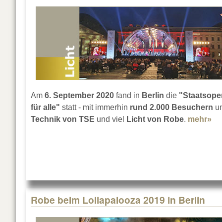
Am
6. September 2020
fand in
Berlin
die
"Staatsope
für alle"
statt - mit immerhin
rund 2.000 Besuchern
u
Technik von TSE
und viel
Licht von Robe
.
mehr»
ab
Robe beim Lollapalooza 2019 in Berlin