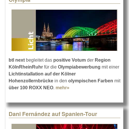
btl next
begleitet das
positive Votum
der
Region
KölnRheinRuhr
für die
Olympiabewerbung
mit einer
Lichtinstallation auf der Kölner
Hohenzollernbrücke
in den
olympischen Farben
mit
über 100 ROXX NEO
.
mehr»
about Kölner
Hohenzollernbrücke: Ja zu
Olympia
Dani Fernández auf Spanien-Tour