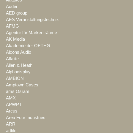
Adapteo
Adder
AED group
AES Veranstaltungstechnik
AFMG
Agentur für Markenträume
AK Media
Akademie der OETHG
Alcons Audio
Alfalite
Allen & Heath
Alphadisplay
AMBION
Amptown Cases
ams Osram
AMX
APWPT
Arcus
Area Four Industries
ARRI
artlife