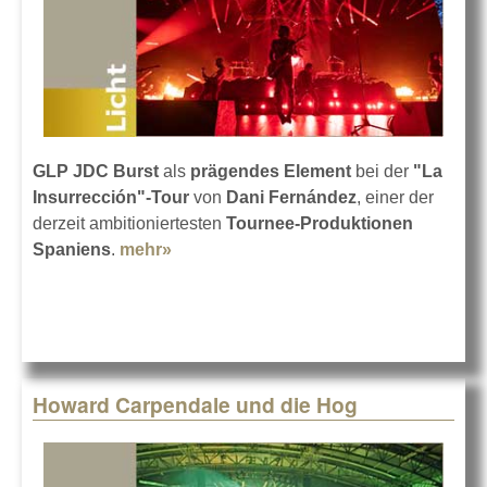
GLP JDC Burst
als
prägendes Element
bei der
"La
Insurrección"-Tour
von
Dani Fernández
, einer der
derzeit ambitioniertesten
Tournee-Produktionen
Spaniens
.
mehr»
about Dani Fernández auf Spanien-
Tour
Howard Carpendale und die Hog