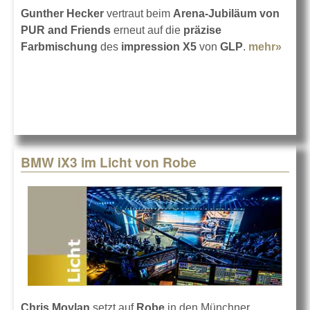
Gunther Hecker
vertraut beim
Arena-Jubiläum von
PUR
and Friends
erneut auf die
präzise
Farbmischung
des
impression X5
von
GLP
.
mehr»
abou
GLP
X5
mach
das
Licht
für
BMW iX3 im Licht von Robe
PUR-
Sho
Chris Moylan
setzt auf
Robe
in den Münchner