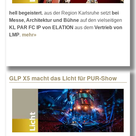
hell begeistert.
aus der Region Karlsruhe setzt
bei
Messe, Architektur und Bühne
auf den vielseitigen
KL PAR FC IP von ELATION
aus dem
Vertrieb von
LMP
.
mehr»
about hell begeistert. investiert in ELATION
GLP X5 macht das Licht für PUR-Show