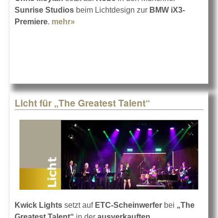
Sunrise Studios
beim Lichtdesign zur
BMW iX3-
Premiere
.
mehr»
about BMW iX3 im Licht von Robe
Licht für „The Greatest Talent“
Kwick Lights
setzt auf
ETC-Scheinwerfer
bei
„The
Greatest Talent“
in der
ausverkauften