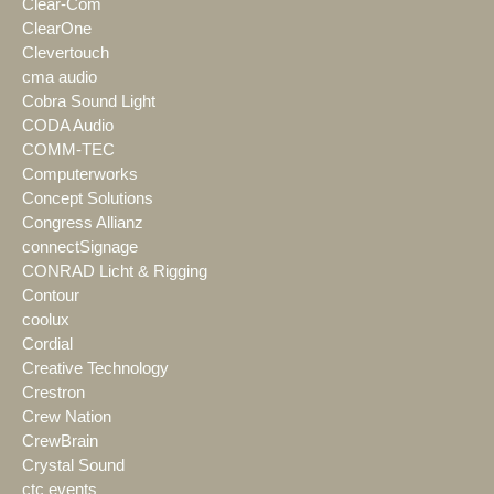
Clear-Com
ClearOne
Clevertouch
cma audio
Cobra Sound Light
CODA Audio
COMM-TEC
Computerworks
Concept Solutions
Congress Allianz
connectSignage
CONRAD Licht & Rigging
Contour
coolux
Cordial
Creative Technology
Crestron
Crew Nation
CrewBrain
Crystal Sound
ctc events