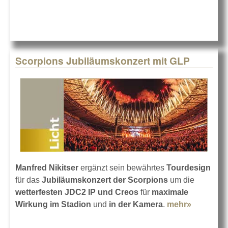
Highlite bei
der Kane
Live Tour
2025
Scorpions Jubiläumskonzert mit GLP
Manfred Nikitser
ergänzt sein bewährtes
Tourdesign
für das
Jubiläumskonzert der Scorpions
um die
wetterfesten JDC2 IP und Creos
für
maximale
Wirkung im Stadion
und
in der Kamera
.
mehr»
about Sc
Jubiläum