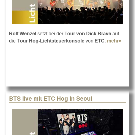
Rolf Wenzel
setzt bei der
Tour von Dick Brave
auf
die T
our Hog-Lichtsteuerkonsole
von
ETC
.
mehr»
about
Dick
Brave
mit
der
Hog
auf
Tour
BTS live mit ETC Hog in Seoul