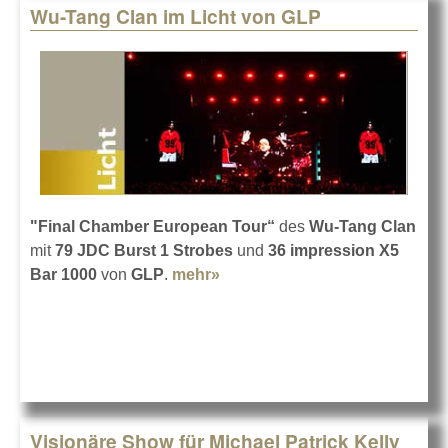
Wu-Tang Clan im Licht von GLP
"Final Chamber European Tour“
des
Wu-Tang Clan
mit
79 JDC Burst 1 Strobes
und
36 impression X5
Bar 1000
von
GLP
.
mehr»
about Wu-Tang Clan im Licht
von GLP
Visionäre Show für Michael Patrick Kelly