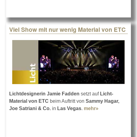
mit GLP
Viel Show mit nur wenig Material von ETC
Lichtdesignerin Jamie Fadden
setzt auf
Licht-
Material von ETC
beim Auftritt von
Sammy Hagar,
Joe Satriani & Co.
in
Las Vegas
.
mehr»
about Viel Show
mit nur wenig
Material von
ETC