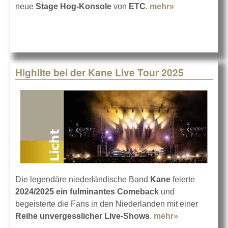
neue
Stage Hog-Konsole
von
ETC
.
mehr»
about
Loreley-
Festival mit
ETC Hog-
Konsolen
Highlite bei der Kane Live Tour 2025
Die legendäre niederländische Band
Kane
feierte
2024/2025 ein fulminantes Comeback
und
begeisterte die Fans in den Niederlanden mit einer
Reihe unvergesslicher Live-Shows
.
mehr»
about