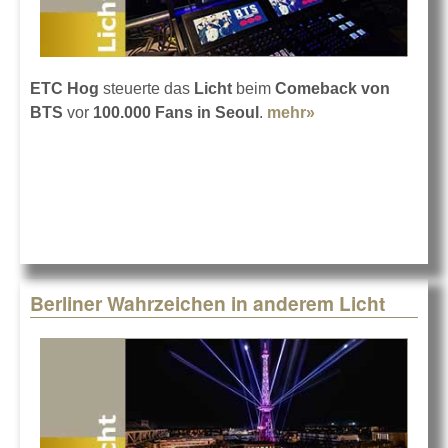
ETC Hog
steuerte das
Licht
beim
Comeback von
BTS
vor
100.000 Fans in Seoul
.
mehr»
about BTS live
mit ETC Hog in
Seoul
Berliner Wahrzeichen in anderem Licht