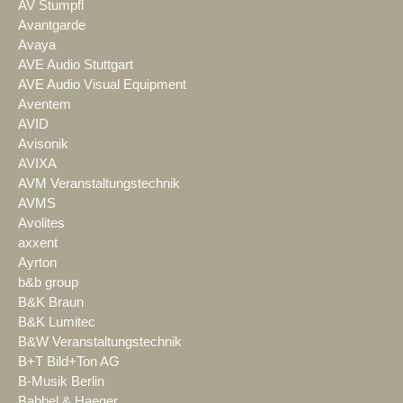
AV Stumpfl
Avantgarde
Avaya
AVE Audio Stuttgart
AVE Audio Visual Equipment
Aventem
AVID
Avisonik
AVIXA
AVM Veranstaltungstechnik
AVMS
Avolites
axxent
Ayrton
b&b group
B&K Braun
B&K Lumitec
B&W Veranstaltungstechnik
B+T Bild+Ton AG
B-Musik Berlin
Babbel & Haeger