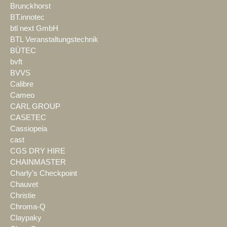
Brunckhorst
BT.innotec
btl next GmbH
BTL Veranstaltungstechnik
BÜTEC
bvft
BVVS
Calibre
Cameo
CARL GROUP
CASETEC
Cassiopeia
cast
CGS DRY HIRE
CHAINMASTER
Charly's Checkpoint
Chauvet
Christie
Chroma-Q
Claypaky