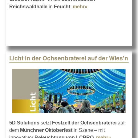
Reichswaldhalle
in
Feucht
.
mehr»
about Licht für „The
Greatest Talent“
Licht in der Ochsenbraterei auf der Wies'n
5D Solutions
setzt
Festzelt der Ochsenbraterei
auf
dem
Münchner Oktoberfest
in Szene – mit
innovativer
Beleuchtung von LCPRO
.
mehr»
about Licht