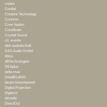
coolux
Cordial
Creative Technology
Crestron
Crew Nation
CrewBrain
Crystal Sound
ctc events
d&b audiotechnik
DAS Audio GmbH
dblux
dBTechnologies
DEAplus
delta-max
DetailKLANG
deutschewerbewelt
Digital Projection
Digitech
dimedis
DirectOut