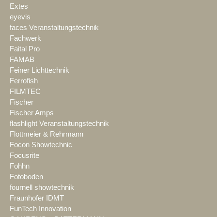
Extes
eyevis
faces Veranstaltungstechnik
Fachwerk
Faital Pro
FAMAB
Feiner Lichttechnik
Ferrofish
FILMTEC
Fischer
Fischer Amps
flashlight Veranstaltungstechnik
Flottmeier & Rehrmann
Focon Showtechnic
Focusrite
Fohhn
Fotoboden
fournell showtechnik
Fraunhofer IDMT
FunTech Innovation