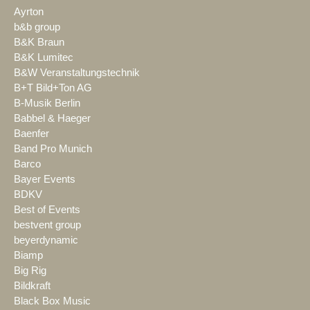
Ayrton
b&b group
B&K Braun
B&K Lumitec
B&W Veranstaltungstechnik
B+T Bild+Ton AG
B-Musik Berlin
Babbel & Haeger
Baenfer
Band Pro Munich
Barco
Bayer Events
BDKV
Best of Events
bestvent group
beyerdynamic
Biamp
Big Rig
Bildkraft
Black Box Music