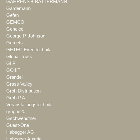
GAHRENS + BATTERMANN
Gardemann
Gefen
GEMCO
Genelec
George P. Johnson
Gerriets
GETEC Eventtechnik
Global Truss
GLP
GO4IT!
Grandel
Grass Valley
Groh Distribution
Groh-P.A.
Veranstaltungstechnik
gruppe20
Gschwendtner
Guest-One
Habegger AG
Habegger Austria