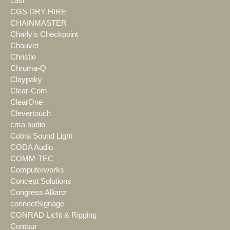
cast
CGS DRY HIRE
CHAINMASTER
Charly's Checkpoint
Chauvet
Christie
Chroma-Q
Claypaky
Clear-Com
ClearOne
Clevertouch
cma audio
Cobra Sound Light
CODA Audio
COMM-TEC
Computerworks
Concept Solutions
Congress Allianz
connectSignage
CONRAD Licht & Rigging
Contour