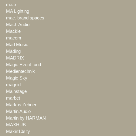
m.i.b
MA Lighting
mac. brand spaces
Mach Audio
Mackie
macom
Mad Music
Mäding
MADRIX
Magic Event- und
Medientechnik
Magic Sky
magnid
Mainstage
marbet
Markus Zehner
Martin Audio
Martin by HARMAN
MAXHUB
Maxin10sity