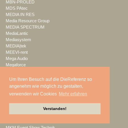
MBN-PROLED
MDS PAtec
MEDIA IN RES
Media Resource Group
MEDIA SPECTRUM
MediaLantic
Mediasystem
MEDIA|tek
MEEVI-rent
Mega Audio
Megaforce
MEGATECH
Merging Technologies
Um Ihren Besuch auf die DieReferenz so
Mersive
angenehm wie möglich zu gestalten,
Meyer Sound
verwenden wir Cookies
Mehr erfahren
Miet-pa
MILOS
Verstanden!
Ministry of Light
MisterMaster
Mitsubishi Electric
MKM Event Show Technik