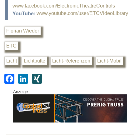
www.facebook.com/ElectronicTheatreControls
YouTube:
www.youtube.com/user/ETCVideoLibrary
Florian Wieder
ETC
Licht
Lichtpulte
Licht-Referenzen
Licht-Mobil
F
Li
XI
a
n
N
Anzeige
c
k
G
e
e
b
dI
o
n
o