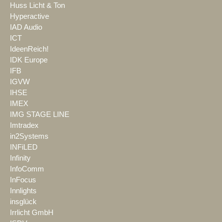
Huss Licht & Ton
Hyperactive
IAD Audio
ICT
IdeenReich!
IDK Europe
IFB
IGVW
IHSE
IMEX
IMG STAGE LINE
Imtradex
in2Systems
INFiLED
Infinity
InfoComm
InFocus
Innlights
insglück
Irrlicht GmbH