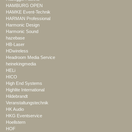
HAMBURG OPEN
HAMKE Event-Technik
HARMAN Professional
Harmonic Design
Harmonic Sound
hazebase
HB-Laser
HDwireless
Headroom Media Service
heinekingmedia
HELi
HICO
High End Systems
Highlite International
Hildebrandt
Veranstaltungstechnik
HK Audio
HKG Eventservice
Hoellstern
HOF