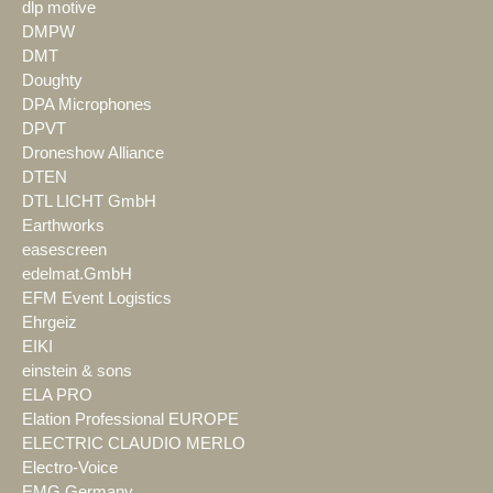
dlp motive
DMPW
DMT
Doughty
DPA Microphones
DPVT
Droneshow Alliance
DTEN
DTL LICHT GmbH
Earthworks
easescreen
edelmat.GmbH
EFM Event Logistics
Ehrgeiz
EIKI
einstein & sons
ELA PRO
Elation Professional EUROPE
ELECTRIC CLAUDIO MERLO
Electro-Voice
EMG Germany