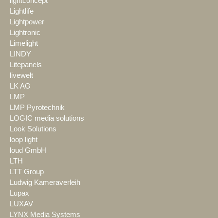
lightconcept
Lightlife
Lightpower
Lightronic
Limelight
LINDY
Litepanels
livewelt
LK AG
LMP
LMP Pyrotechnik
LOGIC media solutions
Look Solutions
loop light
loud GmbH
LTH
LTT Group
Ludwig Kameraverleih
Lupax
LUXAV
LYNX Media Systems