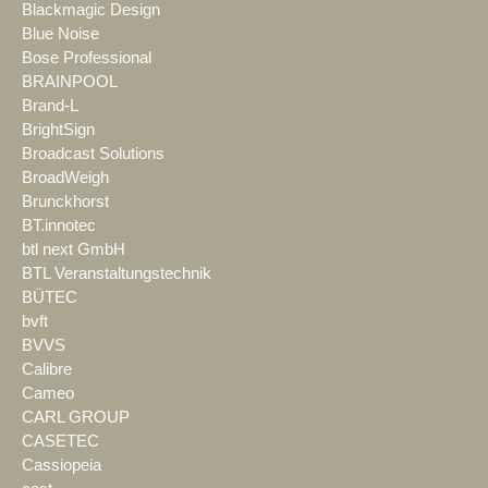
Blackmagic Design
Blue Noise
Bose Professional
BRAINPOOL
Brand-L
BrightSign
Broadcast Solutions
BroadWeigh
Brunckhorst
BT.innotec
btl next GmbH
BTL Veranstaltungstechnik
BÜTEC
bvft
BVVS
Calibre
Cameo
CARL GROUP
CASETEC
Cassiopeia