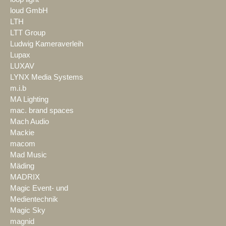
loud GmbH
LTH
LTT Group
Ludwig Kameraverleih
Lupax
LUXAV
LYNX Media Systems
m.i.b
MA Lighting
mac. brand spaces
Mach Audio
Mackie
macom
Mad Music
Mäding
MADRIX
Magic Event- und
Medientechnik
Magic Sky
magnid