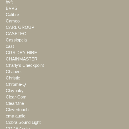
bvft
BVVS
Calibre
Cameo
CARL GROUP
CASETEC
Cassiopeia
cast
CGS DRY HIRE
CHAINMASTER
Charly's Checkpoint
Chauvet
Christie
Chroma-Q
Claypaky
Clear-Com
ClearOne
Clevertouch
cma audio
Cobra Sound Light
CODA Audio