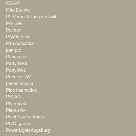
OS-VT
Otto Events
P2 Veranstaltungstechnik
PA-Line
Palmer
PAM/events
Pan Acoustics
pan-pro
Panasonic
Party Rent
Partylöwe
Peerless-AV
perfect sound
Pico Interactive
PIK AG
PK Sound
PlexusAV
Point Source Audio
POOLgroup
PowerLightsAugsburg