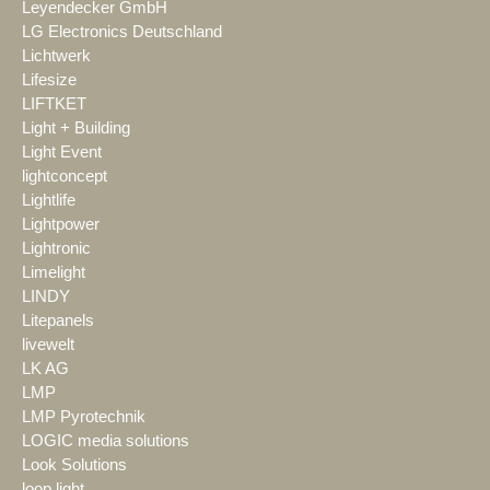
Leyendecker GmbH
LG Electronics Deutschland
Lichtwerk
Lifesize
LIFTKET
Light + Building
Light Event
lightconcept
Lightlife
Lightpower
Lightronic
Limelight
LINDY
Litepanels
livewelt
LK AG
LMP
LMP Pyrotechnik
LOGIC media solutions
Look Solutions
loop light