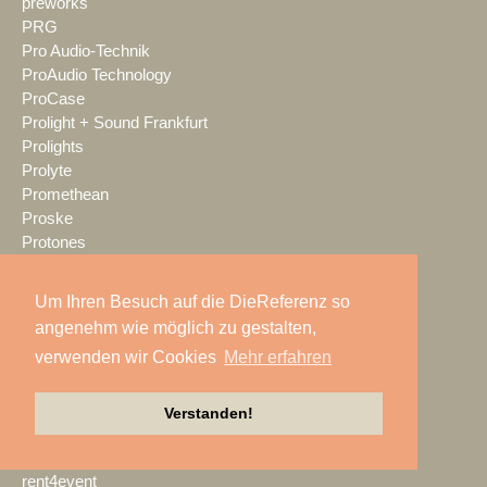
preworks
PRG
Pro Audio-Technik
ProAudio Technology
ProCase
Prolight + Sound Frankfurt
Prolights
Prolyte
Promethean
Proske
Protones
publitec
Q-SYS
Um Ihren Besuch auf die DieReferenz so
QSC
angenehm wie möglich zu gestalten,
Quividi
verwenden wir Cookies
Mehr erfahren
Qvest
Rain Age
Rauschenberger Catering
Verstanden!
RCF
RENT EVENT TEC
rent4event