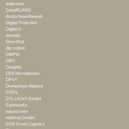
delta-max
DetailKLANG
deutschewerbewelt
Digital Projection
Digitech
dimedis
DirectOut
dlp motive
DMPW
DMT
Doughty
DPA Microphones
DPVT
Droneshow Alliance
DTEN
DTL LICHT GmbH
Earthworks
easescreen
edelmat.GmbH
EFM Event Logistics