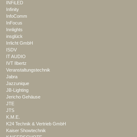
INFiLED
Infinity
InfoComm
InFocus
Innlights
insglück
Irrlicht GmbH
ISDV
IT AUDIO
IVT Ilbertz
Veranstaltungstechnik
Jabra
Jazzunique
JB-Lighting
Jericho Gehäuse
JTE
JTS
K.M.E.
K24 Technik & Vertrieb GmbH
Kaiser Showtechnik