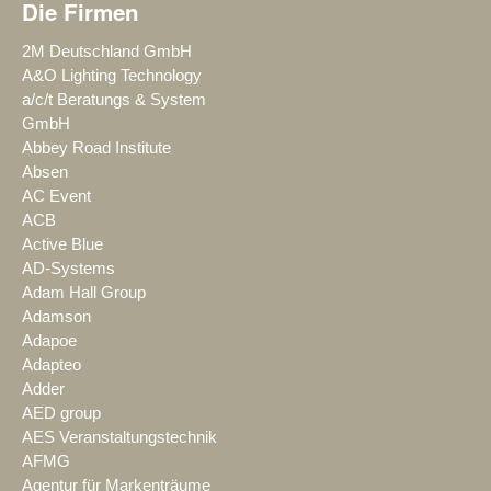
Die Firmen
2M Deutschland GmbH
A&O Lighting Technology
a/c/t Beratungs & System
GmbH
Abbey Road Institute
Absen
AC Event
ACB
Active Blue
AD-Systems
Adam Hall Group
Adamson
Adapoe
Adapteo
Adder
AED group
AES Veranstaltungstechnik
AFMG
Agentur für Markenträume