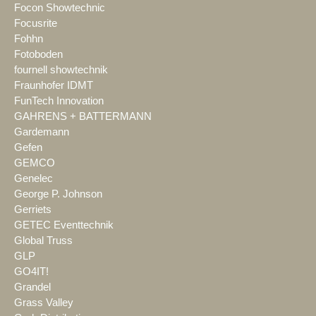
Focon Showtechnic
Focusrite
Fohhn
Fotoboden
fournell showtechnik
Fraunhofer IDMT
FunTech Innovation
GAHRENS + BATTERMANN
Gardemann
Gefen
GEMCO
Genelec
George P. Johnson
Gerriets
GETEC Eventtechnik
Global Truss
GLP
GO4IT!
Grandel
Grass Valley