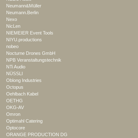
Neumann&Müller
Neumann.Berlin
Nexo
NicLen
NIEMEIER Event Tools
NIYU.productions
nobeo
Nocturne Drones GmbH
NPB Veranstaltungstechnik
NTi Audio
NÜSSLI
Oblong Industries
Octopus
Oehlbach Kabel
OETHG
OKG-AV
Omron
Optimahl Catering
Optocore
ORANGE PRODUCTION DG