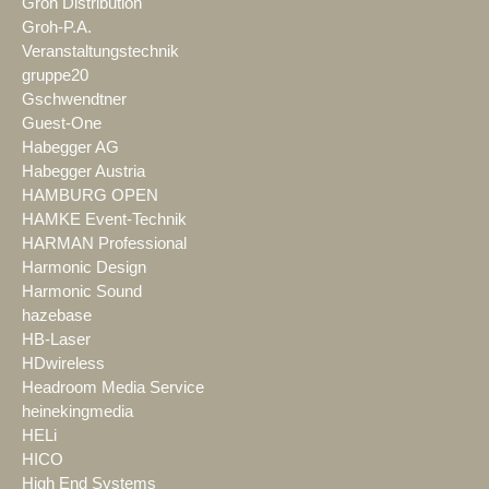
Groh Distribution
Groh-P.A.
Veranstaltungstechnik
gruppe20
Gschwendtner
Guest-One
Habegger AG
Habegger Austria
HAMBURG OPEN
HAMKE Event-Technik
HARMAN Professional
Harmonic Design
Harmonic Sound
hazebase
HB-Laser
HDwireless
Headroom Media Service
heinekingmedia
HELi
HICO
High End Systems