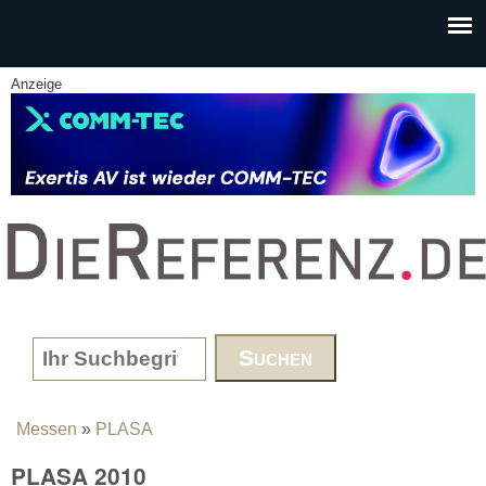
Skip to main content
Anzeige
www.DieReferenz.de
Search form
Messen
»
PLASA
You are here
PLASA 2010