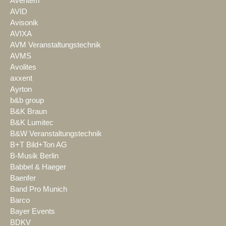
Aventem
AVID
Avisonik
AVIXA
AVM Veranstaltungstechnik
AVMS
Avolites
axxent
Ayrton
b&b group
B&K Braun
B&K Lumitec
B&W Veranstaltungstechnik
B+T Bild+Ton AG
B-Musik Berlin
Babbel & Haeger
Baenfer
Band Pro Munich
Barco
Bayer Events
BDKV