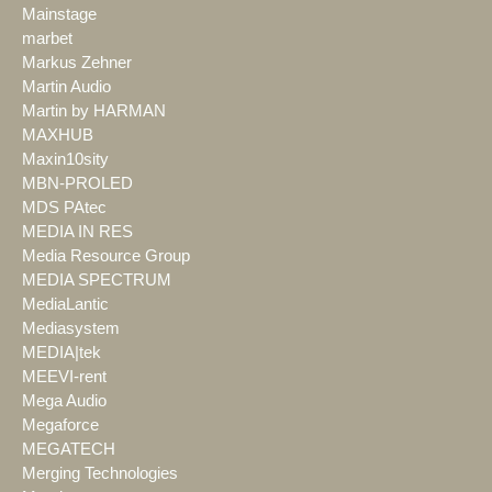
Mainstage
marbet
Markus Zehner
Martin Audio
Martin by HARMAN
MAXHUB
Maxin10sity
MBN-PROLED
MDS PAtec
MEDIA IN RES
Media Resource Group
MEDIA SPECTRUM
MediaLantic
Mediasystem
MEDIA|tek
MEEVI-rent
Mega Audio
Megaforce
MEGATECH
Merging Technologies