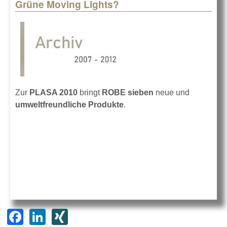
Grüne Moving Lights?
Zur
PLASA 2010
bringt
ROBE sieben
neue und
umweltfreundliche Produkte
.
F
Li
XI