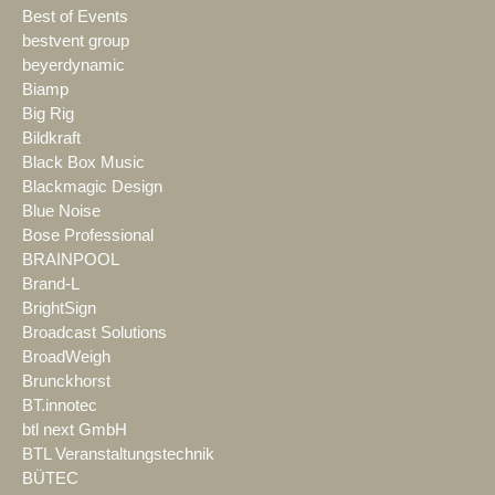
Best of Events
bestvent group
beyerdynamic
Biamp
Big Rig
Bildkraft
Black Box Music
Blackmagic Design
Blue Noise
Bose Professional
BRAINPOOL
Brand-L
BrightSign
Broadcast Solutions
BroadWeigh
Brunckhorst
BT.innotec
btl next GmbH
BTL Veranstaltungstechnik
BÜTEC