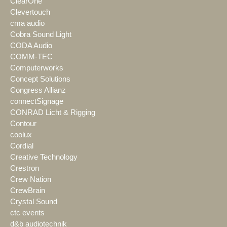
ClearOne
Clevertouch
cma audio
Cobra Sound Light
CODA Audio
COMM-TEC
Computerworks
Concept Solutions
Congress Allianz
connectSignage
CONRAD Licht & Rigging
Contour
coolux
Cordial
Creative Technology
Crestron
Crew Nation
CrewBrain
Crystal Sound
ctc events
d&b audiotechnik