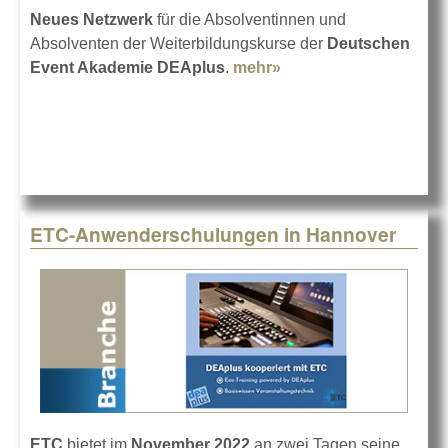
Neues Netzwerk
für die Absolventinnen und
Absolventen der Weiterbildungskurse der
Deutschen
Event Akademie DEAplus
.
mehr»
about DEAplus
gründet DEAlumni-
Netzwerk
ETC-Anwenderschulungen in Hannover
ETC
bietet im
November 2022
an zwei Tagen seine