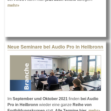
mehr»
about AVIXA CTS-Prüfung jetzt auch online
Neue Seminare bei Audio Pro in Heilbronn
Im
September und Oktober 2021
finden
bei Audio
Pro in Heilbronn
wieder eine ganze
Reihe von
Fortbildungskursen
statt.
Alle Termine hier
.
mehr»
abou