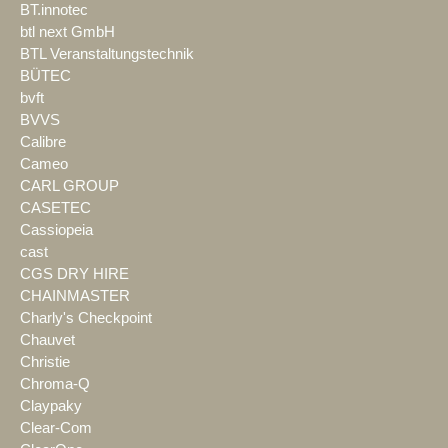
BT.innotec
btl next GmbH
BTL Veranstaltungstechnik
BÜTEC
bvft
BVVS
Calibre
Cameo
CARL GROUP
CASETEC
Cassiopeia
cast
CGS DRY HIRE
CHAINMASTER
Charly's Checkpoint
Chauvet
Christie
Chroma-Q
Claypaky
Clear-Com