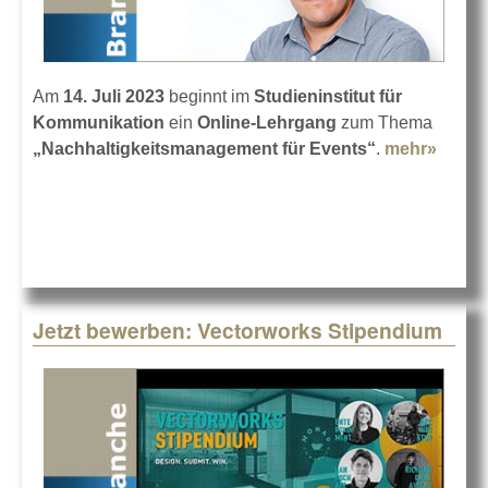
Am
14. Juli 2023
beginnt im
Studieninstitut für
Kommunikation
ein
Online-Lehrgang
zum Thema
„Nachhaltigkeitsmanagement für Events“
.
mehr»
about
Nachh
für Ev
Jetzt bewerben: Vectorworks Stipendium