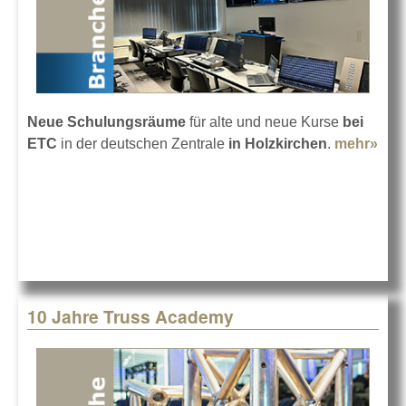
Neue Schulungsräume
für alte und neue Kurse
bei
ETC
in der deutschen Zentrale
in Holzkirchen
.
mehr»
abo
inve
weit
For
10 Jahre Truss Academy