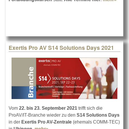
Neue
Semi
bei A
Pro i
Heilb
Exertis Pro AV S14 Solutions Days 2021
Vom
22. bis 23. September 2021
trifft sich die
ProAV/IT-Branche wieder zu den
S14 Solutions Days
in der
Exertis Pro AV-Zentrale
(ehemals COMM-TEC)
in
Uhingen
.
mehr»
about Exertis Pro AV S14 Solutions