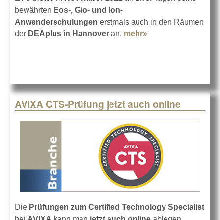
bewährten
Eos-, Gio- und Ion-
Anwenderschulungen
erstmals auch in den Räumen
der
DEAplus in Hannover
an.
mehr»
about ETC-
Anwenderschulun
in Hannover
AVIXA CTS-Prüfung jetzt auch online
Die
Prüfungen zum Certified Technology Specialist
bei
AVIXA
kann man
jetzt auch online
ablegen.