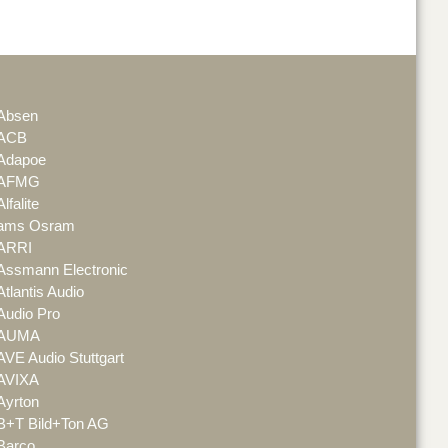
Absen
ACB
Adapoe
AFMG
Alfalite
ams Osram
ARRI
Assmann Electronic
Atlantis Audio
Audio Pro
AUMA
AVE Audio Stuttgart
AVIXA
Ayrton
B+T Bild+Ton AG
Barco