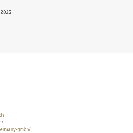
 2025
h
ch
h/
germany-gmbh/