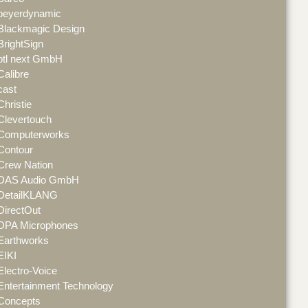
beyerdynamic
Blackmagic Design
BrightSign
btl next GmbH
Calibre
cast
Christie
Clevertouch
Computerworks
Contour
Crew Nation
DAS Audio GmbH
DetailKLANG
DirectOut
DPA Microphones
Earthworks
EIKI
Electro-Voice
Entertainment Technology
Concepts