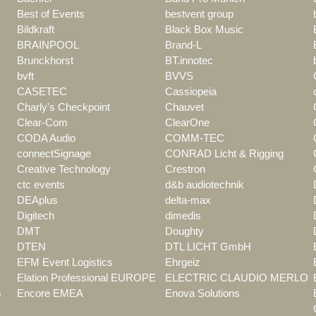
Best of Events
bestvent group
Bildkraft
Black Box Music
BRAINPOOL
Brand-L
Brunckhorst
BT.innotec
bvft
BVVS
CASETEC
Cassiopeia
Charly's Checkpoint
Chauvet
Clear-Com
ClearOne
CODA Audio
COMM-TEC
connectSignage
CONRAD Licht & Rigging
Creative Technology
Crestron
ctc events
d&b audiotechnik
DEAplus
delta-max
Digitech
dimedis
DMT
Doughty
DTEN
DTL LICHT GmbH
EFM Event Logistics
Ehrgeiz
Elation Professional EUROPE
ELECTRIC CLAUDIO MERLO
s
Encore EMEA
Enova Solutions