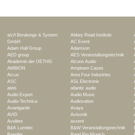
a/c/t Beratungs & System
Abbey Road Institute
GmbH
AC Event
Adam Hall Group
Adamson
AED group
AES Veranstaltungstechnik
Akademie der OETHG
Alcons Audio
AMBION
Amptown Cases
Arcus
Area Four Industries
ASC
ASL Electronic
ateis
atlantic audio
Audio Export
Audio Music
Audio-Technica
Audiovation
Avantgarde
Avaya
AVID
Avisonik
Avolites
axxent
B&K Lumitec
B&W Veranstaltungstechnik
Baenfer
Band Pro Munich