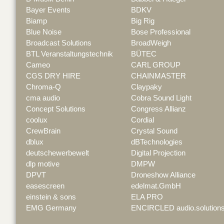
Bayer Events
BDKV
Biamp
Big Rig
Blue Noise
Bose Professional
Broadcast Solutions
BroadWeigh
BTL Veranstaltungstechnik
BÜTEC
Cameo
CARL GROUP
CGS DRY HIRE
CHAINMASTER
Chroma-Q
Claypaky
cma audio
Cobra Sound Light
Concept Solutions
Congress Allianz
coolux
Cordial
CrewBrain
Crystal Sound
dblux
dBTechnologies
deutschewerbewelt
Digital Projection
dlp motive
DMPW
DPVT
Droneshow Alliance
easescreen
edelmat.GmbH
einstein & sons
ELA PRO
EMG Germany
ENCIRCLED audio.solution