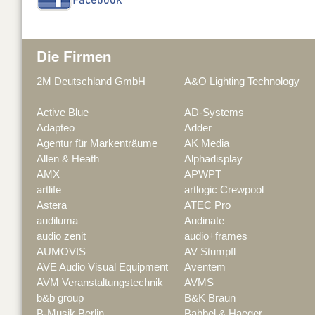
Die Firmen
2M Deutschland GmbH
A&O Lighting Technology
Active Blue
AD-Systems
Adapteo
Adder
Agentur für Markenträume
AK Media
Allen & Heath
Alphadisplay
AMX
APWPT
artlife
artlogic Crewpool
Astera
ATEC Pro
audiluma
Audinate
audio zenit
audio+frames
AUMOVIS
AV Stumpfl
AVE Audio Visual Equipment
Aventem
AVM Veranstaltungstechnik
AVMS
b&b group
B&K Braun
B-Musik Berlin
Babbel & Haeger