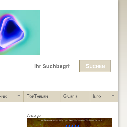
Search form
hnik
TopThemen
Galerie
Info
Anzeige