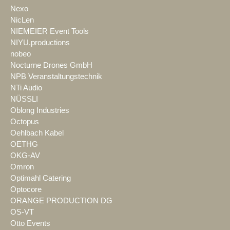
Nexo
NicLen
NIEMEIER Event Tools
NIYU.productions
nobeo
Nocturne Drones GmbH
NPB Veranstaltungstechnik
NTi Audio
NÜSSLI
Oblong Industries
Octopus
Oehlbach Kabel
OETHG
OKG-AV
Omron
Optimahl Catering
Optocore
ORANGE PRODUCTION DG
OS-VT
Otto Events