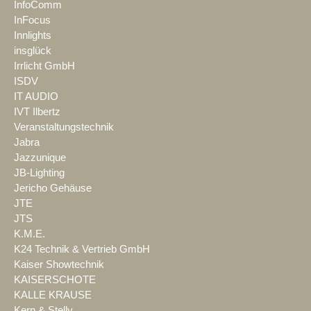
InfoComm
InFocus
Innlights
insglück
Irrlicht GmbH
ISDV
IT AUDIO
IVT Ilbertz
Veranstaltungstechnik
Jabra
Jazzunique
JB-Lighting
Jericho Gehäuse
JTE
JTS
K.M.E.
K24 Technik & Vertrieb GmbH
Kaiser Showtechnik
KAISERSCHOTE
KALLE KRAUSE
Kern & Stelly