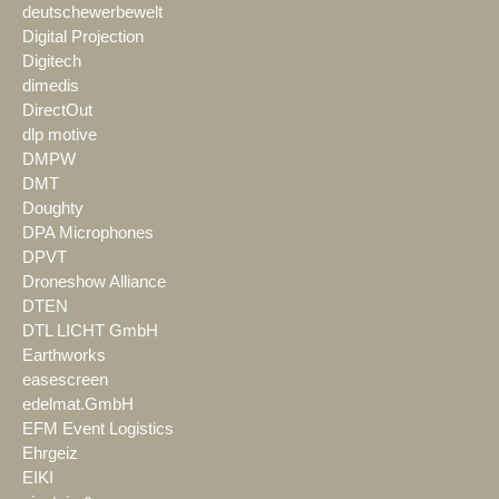
deutschewerbewelt
Digital Projection
Digitech
dimedis
DirectOut
dlp motive
DMPW
DMT
Doughty
DPA Microphones
DPVT
Droneshow Alliance
DTEN
DTL LICHT GmbH
Earthworks
easescreen
edelmat.GmbH
EFM Event Logistics
Ehrgeiz
EIKI