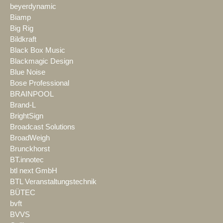
beyerdynamic
Biamp
Big Rig
Bildkraft
Black Box Music
Blackmagic Design
Blue Noise
Bose Professional
BRAINPOOL
Brand-L
BrightSign
Broadcast Solutions
BroadWeigh
Brunckhorst
BT.innotec
btl next GmbH
BTL Veranstaltungstechnik
BÜTEC
bvft
BVVS