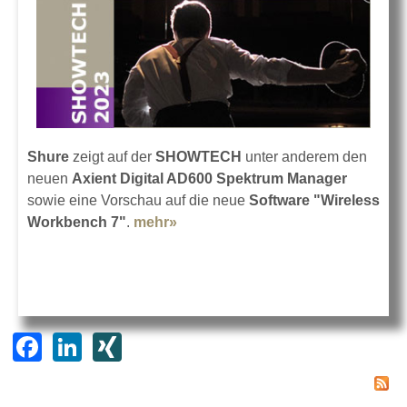
Shure
zeigt auf der
SHOWTECH
unter anderem den
neuen
Axient Digital AD600 Spektrum Manager
sowie eine Vorschau auf die neue
Software "Wireless
Workbench 7"
.
mehr»
about Shure auf der SHOWTECH
2023
F
Li
XI
a
n
N
c
k
G