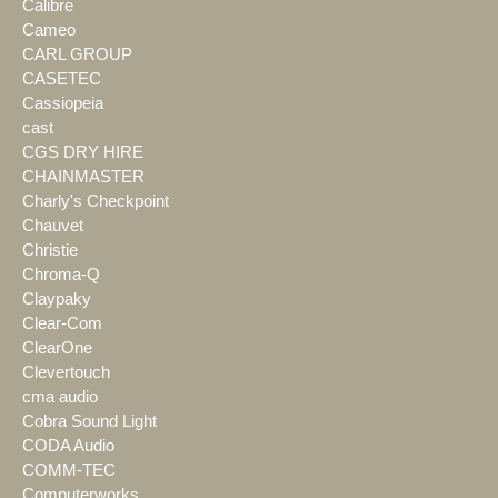
Calibre
Cameo
CARL GROUP
CASETEC
Cassiopeia
cast
CGS DRY HIRE
CHAINMASTER
Charly's Checkpoint
Chauvet
Christie
Chroma-Q
Claypaky
Clear-Com
ClearOne
Clevertouch
cma audio
Cobra Sound Light
CODA Audio
COMM-TEC
Computerworks