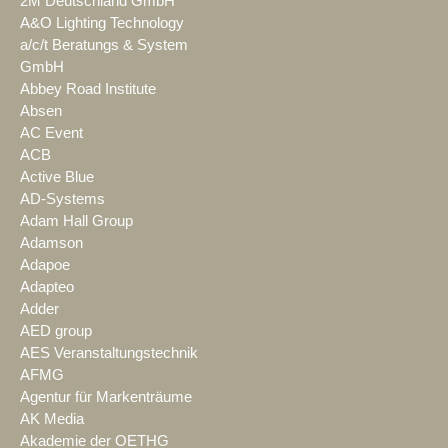
2M Deutschland GmbH
A&O Lighting Technology
a/c/t Beratungs & System
GmbH
Abbey Road Institute
Absen
AC Event
ACB
Active Blue
AD-Systems
Adam Hall Group
Adamson
Adapoe
Adapteo
Adder
AED group
AES Veranstaltungstechnik
AFMG
Agentur für Markenträume
AK Media
Akademie der OETHG