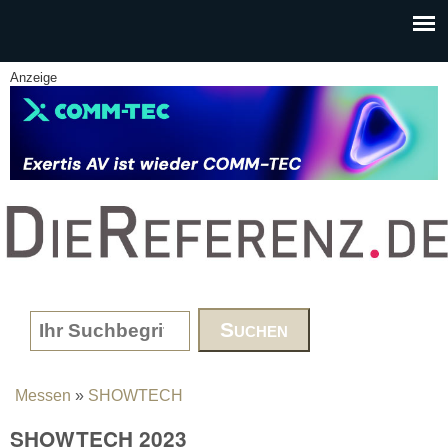
Skip to main content
Anzeige
www.DieReferenz.de
Search form
Messen
»
SHOWTECH
You are here
SHOWTECH 2023