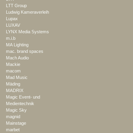
LTT Group
Ludwig Kameraverleih
Lupax
LUXAV
LYNX Media Systems
m.i.b
MA Lighting
mac. brand spaces
Mach Audio
Mackie
macom
Mad Music
Mäding
MADRIX
Magic Event- und
Medientechnik
Magic Sky
magnid
Mainstage
marbet