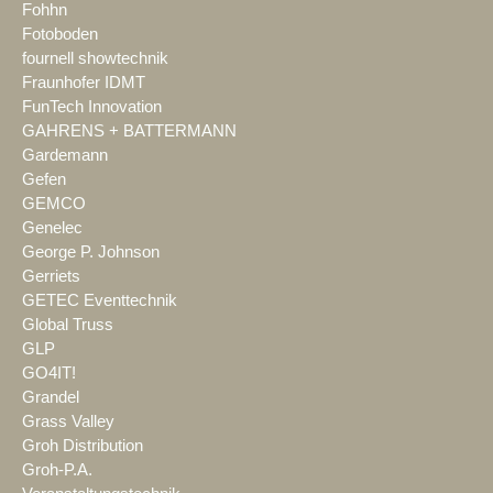
Fohhn
Fotoboden
fournell showtechnik
Fraunhofer IDMT
FunTech Innovation
GAHRENS + BATTERMANN
Gardemann
Gefen
GEMCO
Genelec
George P. Johnson
Gerriets
GETEC Eventtechnik
Global Truss
GLP
GO4IT!
Grandel
Grass Valley
Groh Distribution
Groh-P.A.