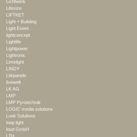
Lichtwerk
Lifesize
LIFTKET
Light + Building
Light Event
lightconcept
Lightlife
Lightpower
Lightronic
Limelight
LINDY
Litepanels
livewelt
LK AG
LMP
LMP Pyrotechnik
LOGIC media solutions
Look Solutions
loop light
loud GmbH
LTH