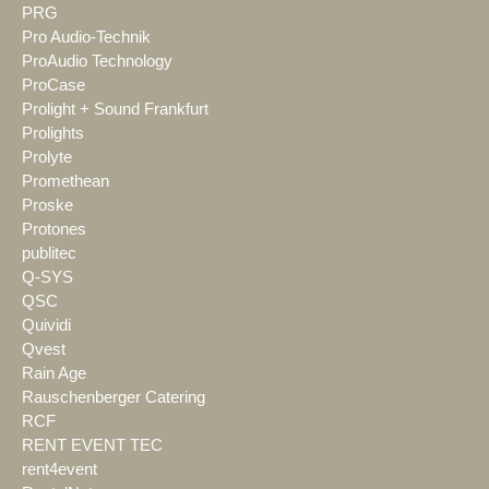
PRG
Pro Audio-Technik
ProAudio Technology
ProCase
Prolight + Sound Frankfurt
Prolights
Prolyte
Promethean
Proske
Protones
publitec
Q-SYS
QSC
Quividi
Qvest
Rain Age
Rauschenberger Catering
RCF
RENT EVENT TEC
rent4event