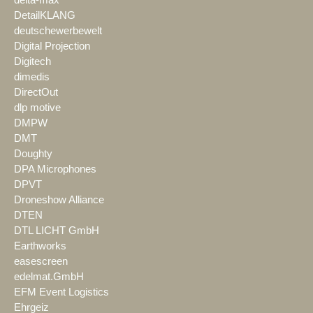
delta-max
DetailKLANG
deutschewerbewelt
Digital Projection
Digitech
dimedis
DirectOut
dlp motive
DMPW
DMT
Doughty
DPA Microphones
DPVT
Droneshow Alliance
DTEN
DTL LICHT GmbH
Earthworks
easescreen
edelmat.GmbH
EFM Event Logistics
Ehrgeiz