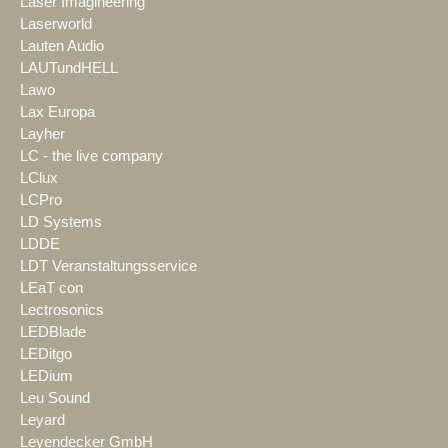
Laser Imagineering
Laserworld
Lauten Audio
LAUTundHELL
Lawo
Lax Europa
Layher
LC - the live company
LClux
LCPro
LD Systems
LDDE
LDT Veranstaltungsservice
LEaT con
Lectrosonics
LEDBlade
LEDitgo
LEDium
Leu Sound
Leyard
Leyendecker GmbH