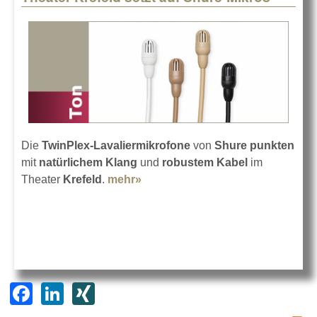
Die
TwinPlex-Lavaliermikrofone
von
Shure
punkten
mit
natürlichem Klang
und
robustem Kabel
im
Theater
Krefeld
.
mehr»
about Theater Krefeld setzt auf
Shure-Mikros
F
Li
XI
a
n
N