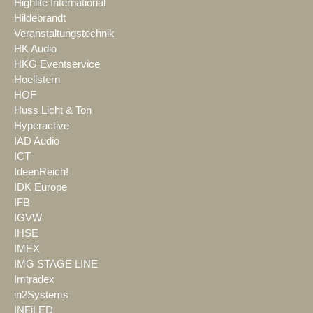
Highlite International
Hildebrandt
Veranstaltungstechnik
HK Audio
HKG Eventservice
Hoellstern
HOF
Huss Licht & Ton
Hyperactive
IAD Audio
ICT
IdeenReich!
IDK Europe
IFB
IGVW
IHSE
IMEX
IMG STAGE LINE
Imtradex
in2Systems
INFiLED