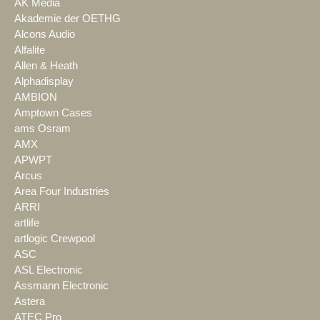
AK Media
Akademie der OETHG
Alcons Audio
Alfalite
Allen & Heath
Alphadisplay
AMBION
Amptown Cases
ams Osram
AMX
APWPT
Arcus
Area Four Industries
ARRI
artlife
artlogic Crewpool
ASC
ASL Electronic
Assmann Electronic
Astera
ATEC Pro