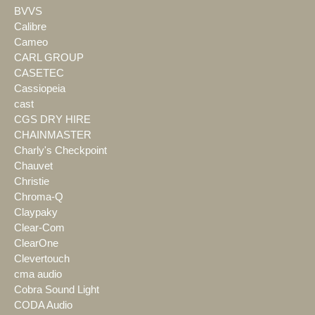
BVVS
Calibre
Cameo
CARL GROUP
CASETEC
Cassiopeia
cast
CGS DRY HIRE
CHAINMASTER
Charly's Checkpoint
Chauvet
Christie
Chroma-Q
Claypaky
Clear-Com
ClearOne
Clevertouch
cma audio
Cobra Sound Light
CODA Audio