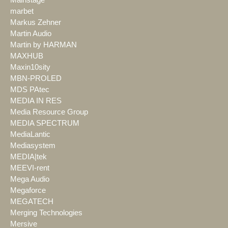
Mainstage
marbet
Markus Zehner
Martin Audio
Martin by HARMAN
MAXHUB
Maxin10sity
MBN-PROLED
MDS PAtec
MEDIA IN RES
Media Resource Group
MEDIA SPECTRUM
MediaLantic
Mediasystem
MEDIA|tek
MEEVI-rent
Mega Audio
Megaforce
MEGATECH
Merging Technologies
Mersive