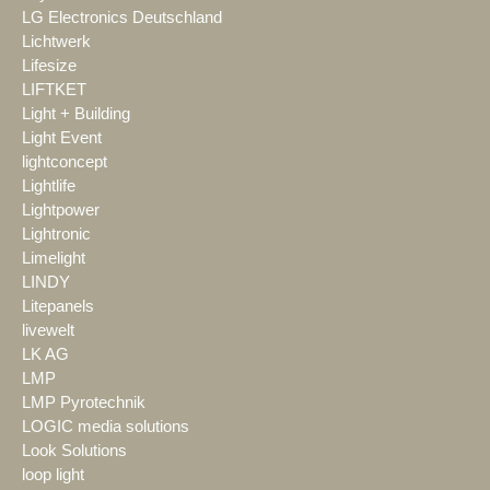
LG Electronics Deutschland
Lichtwerk
Lifesize
LIFTKET
Light + Building
Light Event
lightconcept
Lightlife
Lightpower
Lightronic
Limelight
LINDY
Litepanels
livewelt
LK AG
LMP
LMP Pyrotechnik
LOGIC media solutions
Look Solutions
loop light