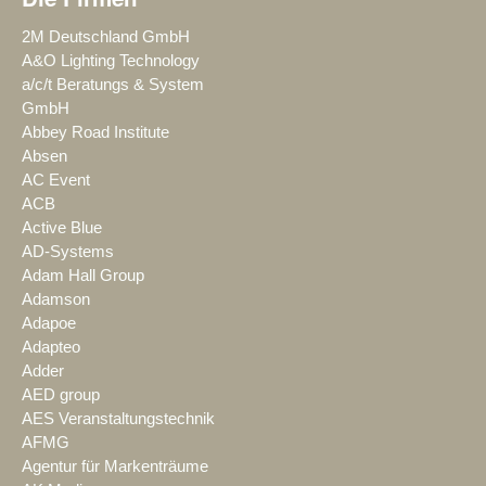
2M Deutschland GmbH
A&O Lighting Technology
a/c/t Beratungs & System
GmbH
Abbey Road Institute
Absen
AC Event
ACB
Active Blue
AD-Systems
Adam Hall Group
Adamson
Adapoe
Adapteo
Adder
AED group
AES Veranstaltungstechnik
AFMG
Agentur für Markenträume