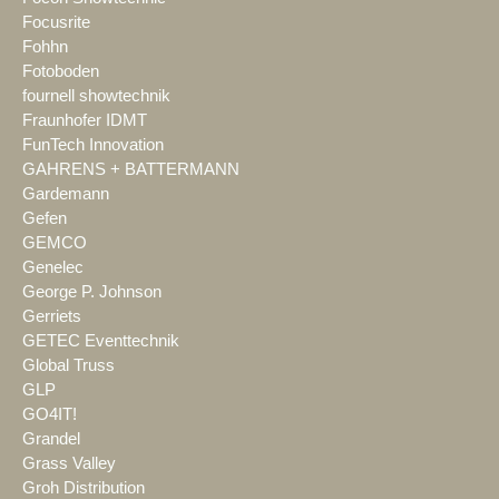
Focusrite
Fohhn
Fotoboden
fournell showtechnik
Fraunhofer IDMT
FunTech Innovation
GAHRENS + BATTERMANN
Gardemann
Gefen
GEMCO
Genelec
George P. Johnson
Gerriets
GETEC Eventtechnik
Global Truss
GLP
GO4IT!
Grandel
Grass Valley
Groh Distribution