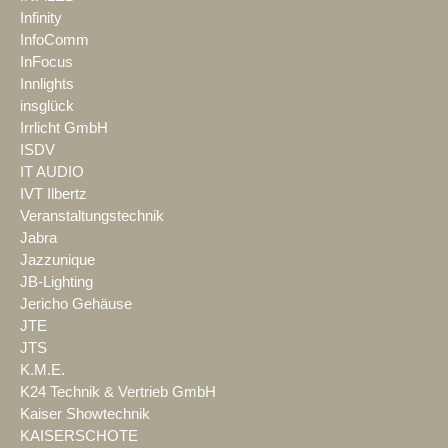
Infinity
InfoComm
InFocus
Innlights
insglück
Irrlicht GmbH
ISDV
IT AUDIO
IVT Ilbertz
Veranstaltungstechnik
Jabra
Jazzunique
JB-Lighting
Jericho Gehäuse
JTE
JTS
K.M.E.
K24 Technik & Vertrieb GmbH
Kaiser Showtechnik
KAISERSCHOTE