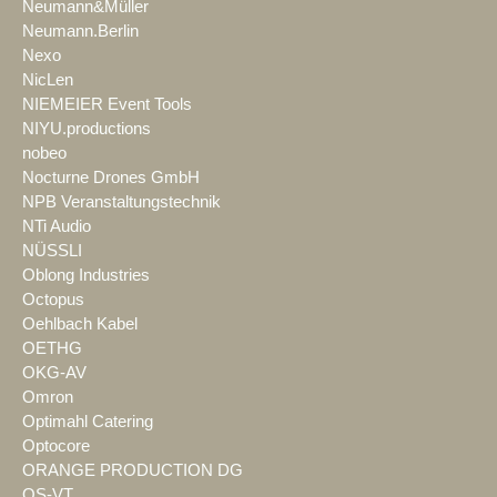
Neumann&Müller
Neumann.Berlin
Nexo
NicLen
NIEMEIER Event Tools
NIYU.productions
nobeo
Nocturne Drones GmbH
NPB Veranstaltungstechnik
NTi Audio
NÜSSLI
Oblong Industries
Octopus
Oehlbach Kabel
OETHG
OKG-AV
Omron
Optimahl Catering
Optocore
ORANGE PRODUCTION DG
OS-VT