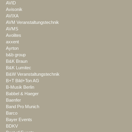
AVID
Avisonik
AVIXA
AVM Veranstaltungstechnik
AVMS
Avolites
axxent
Ayrton
b&b group
B&K Braun
B&K Lumitec
B&W Veranstaltungstechnik
B+T Bild+Ton AG
B-Musik Berlin
Babbel & Haeger
Baenfer
Band Pro Munich
Barco
Bayer Events
BDKV