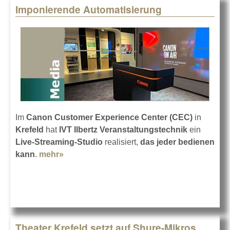
Imponierende Automatisierung
Im
Canon Customer Experience Center (CEC)
in
Krefeld
hat
IVT Ilbertz Veranstaltungstechnik
ein
Live-Streaming-Studio
realisiert,
das jeder bedienen
kann
.
mehr»
about Imponierende Automatisierung
Theater Krefeld setzt auf Shure-Mikros