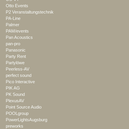
Otto Events
P2 Veranstaltungstechnik
PA-Line
Palmer
PAM/events
Pan Acoustics
pan-pro
Panasonic
Party Rent
Partylöwe
Peerless-AV
perfect sound
Pico Interactive
PIK AG
PK Sound
PlexusAV
Point Source Audio
POOLgroup
PowerLightsAugsburg
preworks