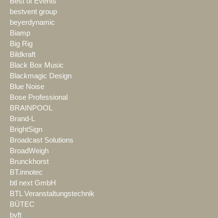
Best of Events
bestvent group
beyerdynamic
Biamp
Big Rig
Bildkraft
Black Box Music
Blackmagic Design
Blue Noise
Bose Professional
BRAINPOOL
Brand-L
BrightSign
Broadcast Solutions
BroadWeigh
Brunckhorst
BT.innotec
btl next GmbH
BTL Veranstaltungstechnik
BÜTEC
bvft