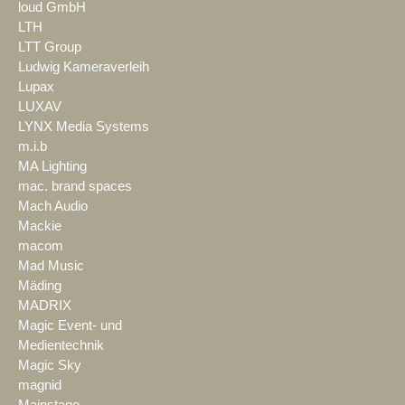
loud GmbH
LTH
LTT Group
Ludwig Kameraverleih
Lupax
LUXAV
LYNX Media Systems
m.i.b
MA Lighting
mac. brand spaces
Mach Audio
Mackie
macom
Mad Music
Mäding
MADRIX
Magic Event- und
Medientechnik
Magic Sky
magnid