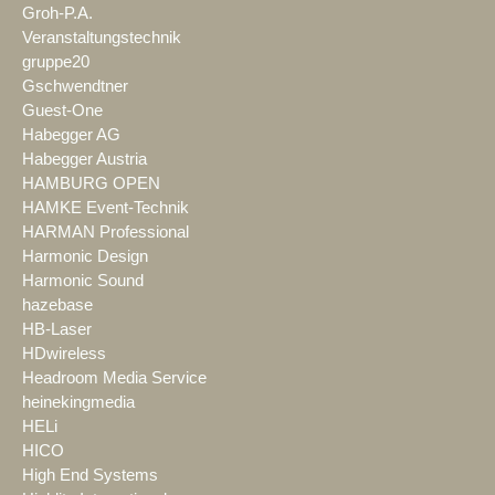
Groh-P.A.
Veranstaltungstechnik
gruppe20
Gschwendtner
Guest-One
Habegger AG
Habegger Austria
HAMBURG OPEN
HAMKE Event-Technik
HARMAN Professional
Harmonic Design
Harmonic Sound
hazebase
HB-Laser
HDwireless
Headroom Media Service
heinekingmedia
HELi
HICO
High End Systems