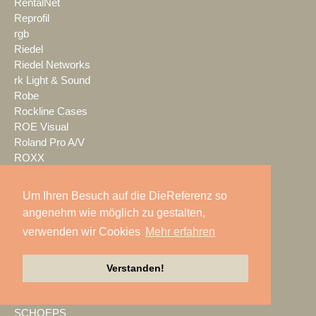
RentalNet
Reprofil
rgb
Riedel
Riedel Networks
rk Light & Sound
Robe
Rockline Cases
ROE Visual
Roland Pro A/V
ROXX
RØDE
S.E.A. Vertrieb
Um Ihren Besuch auf die DieReferenz so
Salzbrenner
angenehm wie möglich zu gestalten,
Samsung
verwenden wir Cookies
Mehr erfahren
satis&fy
SCHACHZUG
Schallwerk Audiotechnik
Verstanden!
Scheinwurf
Schnick-Schnack-Systems
SCHOEPS