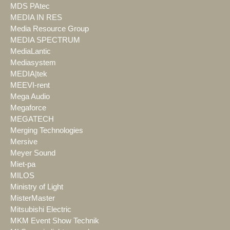
MDS PAtec
MEDIA IN RES
Media Resource Group
MEDIA SPECTRUM
MediaLantic
Mediasystem
MEDIA|tek
MEEVI-rent
Mega Audio
Megaforce
MEGATECH
Merging Technologies
Mersive
Meyer Sound
Miet-pa
MILOS
Ministry of Light
MisterMaster
Mitsubishi Electric
MKM Event Show Technik