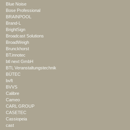
Blue Noise
Bose Professional
BRAINPOOL
Brand-L
BrightSign
Broadcast Solutions
BroadWeigh
Brunckhorst
BT.innotec
btl next GmbH
BTL Veranstaltungstechnik
BÜTEC
bvft
BVVS
Calibre
Cameo
CARL GROUP
CASETEC
Cassiopeia
cast