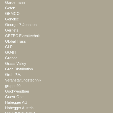
Gardemann
Gefen
GEMCO
Genelec
George P. Johnson
Gerriets
GETEC Eventtechnik
Global Truss
GLP
GO4IT!
Grandel
Grass Valley
Groh Distribution
Groh-P.A.
Veranstaltungstechnik
gruppe20
Gschwendtner
Guest-One
Habegger AG
Habegger Austria