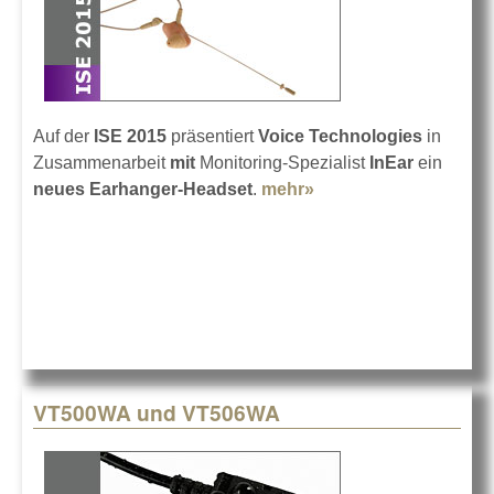
Auf der
ISE 2015
präsentiert
Voice Technologies
in
Zusammenarbeit
mit
Monitoring-Spezialist
InEar
ein
neues Earhanger-Headset
.
mehr»
about Voice
Technologies VT
DUO
VT500WA und VT506WA