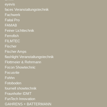
eyevis
faces Veranstaltungstechnik
Fachwerk
Faital Pro
FAMAB
Feiner Lichttechnik
Ferrofish
FILMTEC
Fischer
Fischer Amps
flashlight Veranstaltungstechnik
Flottmeier & Rehrmann
Focon Showtechnic
Focusrite
Fohhn
Fotoboden
fournell showtechnik
Fraunhofer IDMT
FunTech Innovation
GAHRENS + BATTERMANN