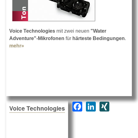
Voice Technologies
mit zwei neuen
"Water
Adventure"-Mikrofonen
für
härteste Bedingungen
.
mehr»
about VT500WA und VT506WA
F
Li
XI
Voice Technologies
a
n
N
c
k
G
e
e