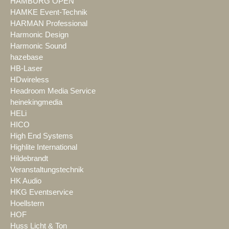
HAMBURG OPEN
HAMKE Event-Technik
HARMAN Professional
Harmonic Design
Harmonic Sound
hazebase
HB-Laser
HDwireless
Headroom Media Service
heinekingmedia
HELi
HICO
High End Systems
Highlite International
Hildebrandt
Veranstaltungstechnik
HK Audio
HKG Eventservice
Hoellstern
HOF
Huss Licht & Ton