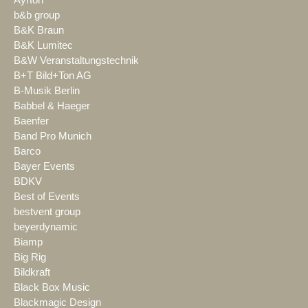
b&b group
B&K Braun
B&K Lumitec
B&W Veranstaltungstechnik
B+T Bild+Ton AG
B-Musik Berlin
Babbel & Haeger
Baenfer
Band Pro Munich
Barco
Bayer Events
BDKV
Best of Events
bestvent group
beyerdynamic
Biamp
Big Rig
Bildkraft
Black Box Music
Blackmagic Design