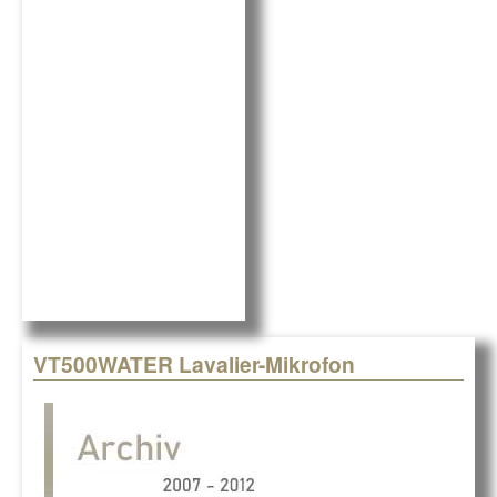
b
dI
o
n
o
k
VT500WATER Lavalier-Mikrofon