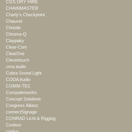
CGS DRY HIRE
CHAINMASTER
Charly's Checkpoint
Chauvet
Christie
Chroma-Q
Claypaky
Clear-Com
ClearOne
Clevertouch
cma audio
Cobra Sound Light
CODA Audio
COMM-TEC
Computerworks
Concept Solutions
Congress Allianz
connectSignage
CONRAD Licht & Rigging
Contour
coolux