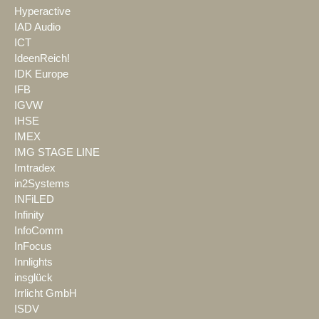
Hyperactive
IAD Audio
ICT
IdeenReich!
IDK Europe
IFB
IGVW
IHSE
IMEX
IMG STAGE LINE
Imtradex
in2Systems
INFiLED
Infinity
InfoComm
InFocus
Innlights
insglück
Irrlicht GmbH
ISDV