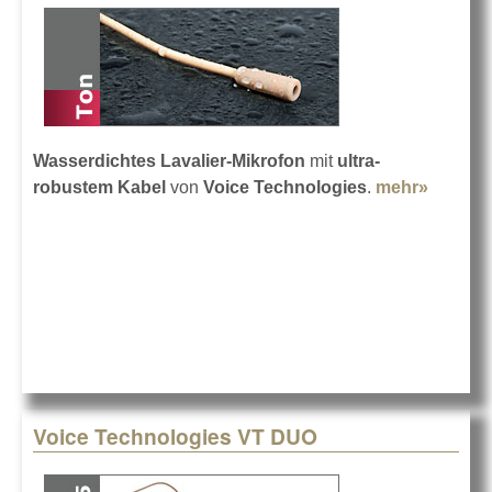
Wasserdichtes Lavalier-Mikrofon
mit
ultra-
robustem Kabel
von
Voice Technologies
.
mehr»
about V
Techno
VT403
Voice Technologies VT DUO