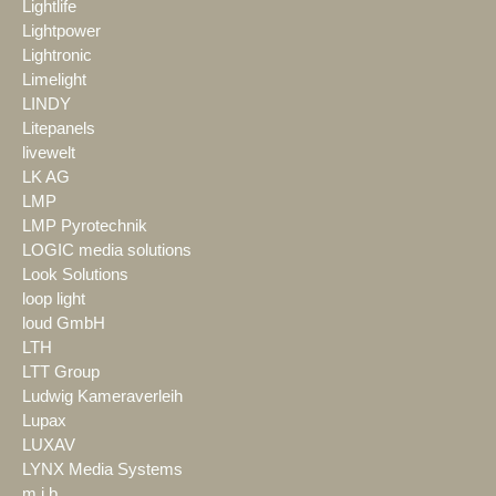
Lightlife
Lightpower
Lightronic
Limelight
LINDY
Litepanels
livewelt
LK AG
LMP
LMP Pyrotechnik
LOGIC media solutions
Look Solutions
loop light
loud GmbH
LTH
LTT Group
Ludwig Kameraverleih
Lupax
LUXAV
LYNX Media Systems
m.i.b