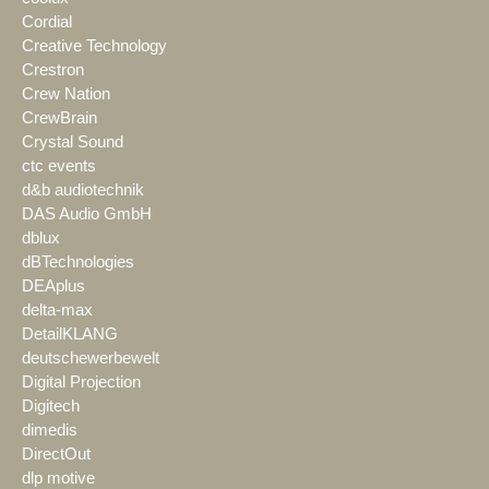
Cordial
Creative Technology
Crestron
Crew Nation
CrewBrain
Crystal Sound
ctc events
d&b audiotechnik
DAS Audio GmbH
dblux
dBTechnologies
DEAplus
delta-max
DetailKLANG
deutschewerbewelt
Digital Projection
Digitech
dimedis
DirectOut
dlp motive